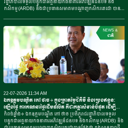
រដ្ឋាភិបាលទទួលបន្ទុកជាអគ្គនាយកធនាគារអភិវឌ្ឍន៍ជនបទ និង
នៅជំរុំជនភៀសខ្លួនរ៉ូហ៊ីងយ៉ា។ កាលពីសប្តាហ៍មុន សិស្សសាលាជាច្រើន
កសិកម្ម (ARDB) និងជាប្រធានសមាគមបណ្ដាញកសិករតេជោ បាន
នាក់ និងគ្រូបង្រៀនម្នាក់ បានស្លាប់នៅពេលទឹកជំនន់ហូរយ៉ាង
លើកទឹកចិត្តប្រជាកសិករនៅស្រុករលាប្អៀរ ខេត្តកំពង់ឆ្នាំង ឲ្យ
គំហុកមកជន់ពន្លិចសាលារៀន។ ប្រទេសបង់ក្លាដែស គឺជាប្រទេសស្ថិត
ពិចារណាលើការចិញ្ចឹមសត្វក្នុងបរិបទថ្មី ជាពិសេសគួរផ្លាស់ប្តូរពីការ
ក្នុងតំបន់វាលទំនាប និងមានទន្លេច្រើន ហើយតែងតែមានភ្លៀងធ្លាក់
ចិញ្ចឹមគោតាមបែបប្រពៃណី ងាកមកចិញ្ចឹមតាមបែបពាណិជ្ជកម្មវិញ បូក
NEWS
&
ខ្លាំងបង្កជាគ្រោះទឹកជំនន់ក្នុងរដូវវស្សា ប៉ុន្តែក្រុមអ្នកជំនាញបាន
រួមទាំងបច្ចេកវិទ្យាទំនើបនិងទីផ្សារ ដែលនឹងបង្កើនប្រាក់ចំណូលកាន់តែ
ជាតិ
ព្រមានថា ការប្រែប្រួលអាកាសធាតុបានធ្វើឱ្យភ្លៀងធ្លាក់កាន់តែខ្លាំង និង
ច្រើន។ ការលើកទឹកចិត្តូច្នេះរបស់ឯកឧត្តមបណ្ឌិត កៅ ថាច គឺក្នុង
កាន់តែញឹកញាប់។ គ្រោះជំនន់ទឹកភ្លៀងនេះ​ ត្រូវបានមន្ត្រីជំនាញរបស់
ឱកាសអញ្ជើញជួបសំណេះសំណាល និងសួរសុខទុក្ខប្រជាកសិករ ស្ថិត
ប្រទេសបង់ក្លាដែសចាត់ទុកថា […]
នៅស្រុករលាប្អៀរ ខេត្តកំពង់ឆ្នាំង នារសៀលថ្ងៃទី២២ ខែកក្កដា
ឆ្នាំ២០២៦ ដែលមានការចូលរួមពីឯកឧត្តម ស៊ីវ រុន ប្រធានក្រុមប្រឹក្សា
ខេត្ត ឯកឧត្តម ពេជ្រ កែវមុនី អភិបាលរងខេត្តកំពង់ឆ្នាំង តំណាងឯក
ឧត្តម ស៊ុន សុវណ្ណារិទ្ធិ អភិបាលនៃគណៈអភិបាលខេត្តកំពង់ឆ្នាំង លោក
សេង វិចិត្រ អភិបាលស្រុករលាប្អៀរ ថ្នាក់ដឹកនាំ មន្ត្រីមន្ទីរកសិកម្ម រុក្ខា
ប្រមាញ់ និងនេសាទខេត្ត អាជ្ញាធរមូលដ្ឋាន ព្រមទាំងប្រជាកសិករសរុប
22-07-2026 11:34 AM
ជាង៦០០នាក់។ ឯកឧត្តមបណ្ឌិតបានប្រាប់កសិករពីគន្លឹះសំខាន់ៗថា
ឯកឧត្តមបណ្ឌិត កៅ ថាច ៖ ក្នុងគ្រាតម្លៃជីគីមី និងប្រេងឥន្ធនៈ
ការចិញ្ចឹមគោនាពេលបច្ចុប្បន្នបានឈានចូលដល់ដំណាក់កាលមួយ
ឡើងថ្លៃ ការគណនាថ្លៃដើមផលិត គឺជាកត្តាសំខាន់បំផុត ដើម្បីឆ្លុះ
ដែលគេប្រើប្រាស់បច្ចេកវិទ្យាទំនើប ជាពិសេស ការបង្កាត់ពូជបែបសិប្ប
បញ្ចាំងពីចំណេញ និងខាតរបស់កសិករ
កំពង់ឆ្នាំង៖ ឯកឧត្តមបណ្ឌិត កៅ ថាច ប្រតិភូរាជរដ្ឋាភិបាលទទួល
និម្មិតអាចជួយឱ្យកសិករទទួលបានពូជគោសុទ្ធ […]
បន្ទុកជាអគ្គនាយកធនាគារអភិវឌ្ឍន៍ជនបទ និងកសិកម្ម (ARDB) និង
ជាប្រធានសមាគមបណ្តាញកសិករតេជោបានថ្លែងថា ក្នុងស្ថានភាពជី