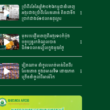
ប្រាំពីរខែនៃឆ្នាំ​២០២៦កម្ពុជានាំចេញ
អង្ករជាងប្រាំពីរសែន​តោន គិតជាទឹក
ប្រាក់​ជាង៤១៥លានដុល្លារ
មុខរបរផ្តើមចេញពីអង្ករ១០កំប៉ុង​
បច្ចុប្បន្ន​រកចំណូលបាន​
ជិត១០លានរៀលក្នុងមួយថ្ងៃ
វៀតណាម នាំចូលសាច់មាន់ជិតពីរ
សែនតោន ក្នុងឆមាសទី១ ដោយភាគ
ច្រើននាំចូលពីអាម៉េរិក
ប្រទេសអាហ្វហ្គានីស្ថាន ពង្រឹងទំនាក់
ទំនងជាមួយប្រទេសម៉ុលដូវ៉ា ដើម្បីជំរុញ
កិច្ចសហប្រតិបត្តិការផ្នែកវិទ្យាសាស្ត្រ