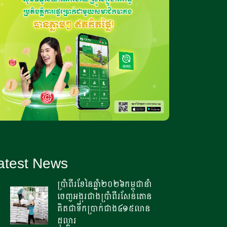
និងកសិកម្ម
ម្ចាស់ចម្ការក្រូចនៅស្រុកក្រវាញ ចង់
ឃើញក្រូចពោធិ៍សាត់មានម៉ាកសម្គាល់
សមូហភាព
អ្នកវិទ្យាសាស្ត្រព្រមានពីផលប៉ះពាល់
ធំៗលើប្រទេសនូវែលសេឡង់ ទោះបីមិន
ទាន់កើតឡើងក៏ដោយ
គ្រោះរាំងស្ងួតប៉ះពាល់ដល់សហគមន៍
atest News
កសិកម្មទំនើបមួយនៅស្រុកឯកភ្នំ​
ប្រឈមបាត់បង់ទិន្នផល​ស្រូវ២
ប្រាំពីរខែនៃឆ្នាំ​២០២៦កម្ពុជានាំ
០០០តោ​ន​
ចេញអង្ករជាងប្រាំពីរសែន​តោន
គិតជាទឹកប្រាក់​ជាង៤១៥លាន
ឡាវកំពុងសិក្សាគម្រោងឥណទានកាបូន
ដុល្លារ