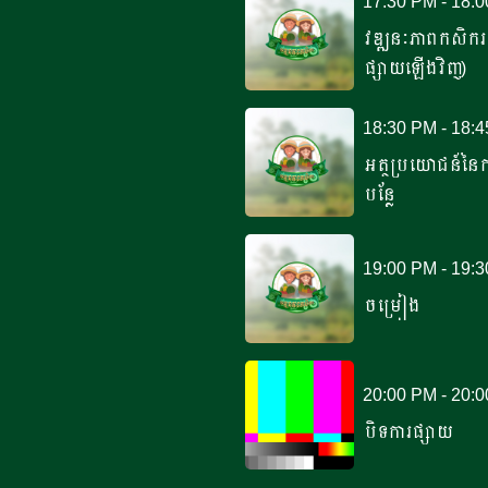
17:30 PM - 18:
វឌ្ឍនៈភាពកសិ
ផ្សាយឡើងវិញ)
18:30 PM - 18:
អត្ថប្រយោជន៍នៃ
បន្លែ
19:00 PM - 19:
ចម្រៀង
20:00 PM - 20:
បិទការផ្សាយ