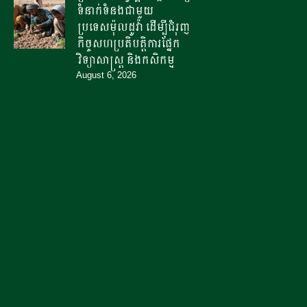
ទំនាក់ទំនងជាមួយ
ប្រទេសម៉ុលដូវ៉ា ដើម្បីជំរុញ
កិច្ចសហប្រតិបត្តិការផ្នែក
វិទ្យាសាស្ត្រ និងកសិកម្ម
August 6, 2026