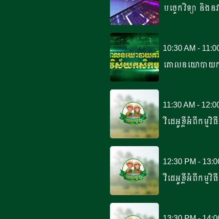
បច្ចេកវិទ្យា និងនវា
10:30 AM - 11:
គោលនយោបាយកស
11:30 AM - 12:
វីដេអូខ្លីអំពីកម្មវិ
12:30 PM - 13:
វីដេអូខ្លីអំពីកម្មវិ
13:30 PM - 14: