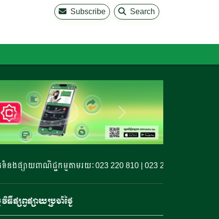
Subscribe
Search
ងផ្សាយពាណិជ្ជកម្មតាមរយៈ 023 220 810 | 023 220 811 | 099 327 7
មវិធីផ្សព្វផ្សាយប្រចំាថ្ងៃ