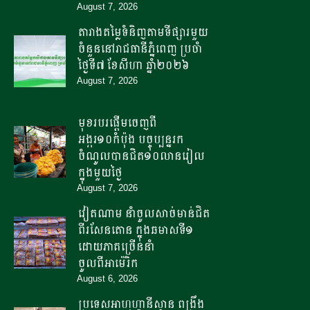
សម្រាប់ការដាំដំណាំស្រូវ
August 7, 2026
តារាងតម្លៃទំនិញតាមទីផ្សារមួយ
ចំនួននៅរាជធានីភ្នំពេញ ប្រចាំ
កម្ពុជា និង ADB ចុះហត្ថលេខាលើកម្ចី
ថ្ងៃទី៧ ខែសីហា ឆ្នាំ២០២៦
សម្បទាន២៥០លានដុល្លារ គាំទ្រកម្មវិធី
August 7, 2026
រក្សាស្ថិរភាពសេដ្ឋកិច្ច
មុខរបរផ្តើមចេញពី
អង្ករ១០កំប៉ុង​ បច្ចុប្បន្ន​រក
រាជរដ្ឋាភិបាលអន្តរាគមន៍ជួយសង្គ្រោះ
ចំណូលបាន​ជិត១០លានរៀល
ស្រូវជិត១៥ម៉ឺនហិកតា ខណៈភាពរាំង
ក្នុងមួយថ្ងៃ
ស្ងួតប៉ះពាល់ប្រាំបីខេត្ត
August 7, 2026
វៀតណាម នាំចូលសាច់មាន់ជិត
ពីរសែនតោន ក្នុងឆមាសទី១
ដោយភាគច្រើននាំ
ចូលពីអាម៉េរិក
August 6, 2026
ប្រទេសអាហ្វហ្គានីស្ថាន ពង្រឹង