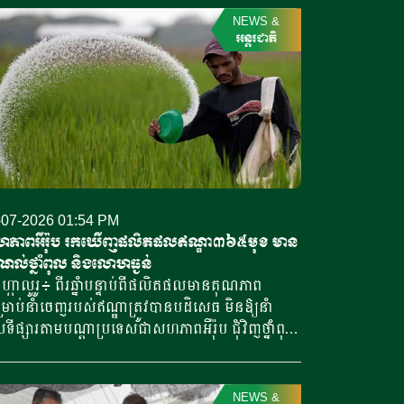
ុន បានផ្លាស់ប្តូរវិធីសាស្ត្រព្យាករណ៍កាលពីខែកញ្ញា
នេសាទ ស្តីពីកិច្ចសហប្រតិបត្តិការជំរុញ និងអភិវឌ្ឍ
NEWS
&
នាំ២០២៥ ដោយបន្ថែមការប្រើប្រាស់អាចកើនឡើង
ស័យកសិកម្មលើដីទើបបានបោសសម្អាតមីនរួចរាល់។ ថ្លែង
អន្តរជាតិ
យសារសង្ឃឹមនឹងមានភ្ញៀវទេចរបរទេសមកលេង
ុងពិធី ដែលរៀបចំឡើងនៅថ្ងៃទី២៨ ខែកក្កដា ឆ្នាំ២០២៦
ទេសជប៉ុនច្រើន។ ទន្ទឹមនឹងនេះដែរ ទិន្នផលស្រូវ
ីស្តីការក្រសួងកសិកម្ម ឯកឧត្តមបណ្ឌិត លី ធុជ
នាំ២០២៥ មានបរិមាណត្រឹមចំនួន៧,៤៧លានតោន។ ជា
នគូសបញ្ជាក់ថា អតីតចម្ការមីនទើបបានបោសសម្អាត
ធផល ស្តុកស្រូវក្នុងឃ្លាំងរបស់វិស័យឯកជនមាន
រាល់ មិនមែនគ្រាន់តែជាការលុបបំបាត់គ្រោះថ្នាក់ប៉ុណ្ណោះ
ិមាណសរុបបានត្រឹមតែ២,៤៣លានតោន ដែលជា
ថែមទាំងត្រូវប្រែក្លាយទៅជាដីផលិតកម្ម ដែលរួមចំណែក
ត់ត្រាខ្ពស់បំផុត កាលពីចុងខែមិថុនា ឆ្នាំ២០២៦នេះ។
រឹងសន្តិសុខស្បៀង អភិវឌ្ឍសេដ្ឋកិច្ចសហគមន៍ និងកាត់
ែកតម្លៃអង្ករជប៉ុនលក់រាយ ដែលបានស្ថិតក្នុងនិន្នាការ
ថយភាពក្រីក្រ។ នេះជាការអនុវត្តជាក់ស្តែងនូវចក្ខុវិស័យ
ាក់ចុះ […]
់រាជរដ្ឋាភិបាល ដែលចាត់ទុកថា «សន្តិភាពត្រូវតែប្រែ
-07-2026 01:54 PM
ាយជាអ្វីដែលប្រជាពលរដ្ឋអាចរស់នៅបាន» ពោលគឺ ប្រែ
ភាពអឺរ៉ុប រកឃើញផលិតផលឥណ្ឌា៣៦៥មុខ មាន
ាយសន្តិភាពទៅជាដីមានសុវត្ថិភាព សន្តិសុខស្បៀង និង
ណល់ថ្នាំពុល និងលោហធ្ងន់
ភាពកាន់តែល្អប្រសើរសម្រាប់ប្រជាពលរដ្ឋ។ ឯកឧត្តម
ហ្កាលូរូ៖ ពីរឆ្នាំបន្ទាប់ពីផលិតផលមានគុណភាព
្ឌិត លី ធុជ បានបញ្ជាក់ថា អនុស្សរណៈនៃការយោគ
រាប់នាំចេញរបស់ឥណ្ឌាត្រូវបានបដិសេធ មិនឱ្យនាំ
គ្នានេះ គឺជាការផ្សារភ្ជាប់សកម្មភាពមីនជាមួយវិស័យ
ទីផ្សារតាមបណ្តាប្រទេសជាសហភាពអឺរ៉ុប ជុំវិញថ្នាំពុល
កម្ម ដើម្បីប្រែក្លាយដី ដែលធ្លាប់រងការគំរាមកំហែង
លាប់សត្វល្អិត និងមានលោហៈធ្ងន់ បណ្ដុំទិន្នន័យថ្មីមួយ
សារមីន និងសំណល់ជាតិផ្ទុះពីសង្គ្រាម ឱ្យក្លាយជាដី
បង្ហាញថា អាជ្ញាធរឥណ្ឌាមិនបានចាត់វិធានការណាមួយ
សុវត្ថិភាពសម្រាប់ការដាំដុះ បង្កបង្កើនផល និងបង្កើត
្បីទប់ស្កាត់ការប្រើប្រាស់ថ្នាំសម្លាប់សត្វល្អិតបង្កជំងឺ
NEWS
&