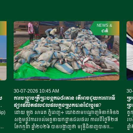
NEWS
&
ជាតិ
30-07-2026 10:45 AM
30
ល
ការបង្ក្រាបត្រីប្រាបង្កក​​១៨តោន តើ​អាចជួយការពារ​ទី
ប្រ
ាត់
ផ្សារផលិតផល​ជលផល​ក្នុងស្រុកបានដែរឬទេ?
ប្រ
ip)
ដោយ ឡុង សារេត​ ភ្នំពេញ​៖ យោងតាម​បណ្តាញទំនាក់ទំនង
តូក
សង្គម​ផ្លូវការរបស់អគ្គនាយក​ដ្ឋាន​ជលផល​ កាលពីថ្ងៃទី​២៧
របស
ខែកក្កដា​ ឆ្នាំ២០២៦ បានបង្ហាញថា​ ​មន្ត្រីជំនាញបានបង្ក្រាប​
ឆ្ន