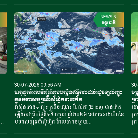
នៅ
បទល្មើល​នាំចូលត្រីប្រាបង្កក​ចំនួន​១៨​តោន នៅភូមិរំចេក
កម
ើង
ឃុំរមណីយ ស្រុករវៀង ខេត្តព្រះវិហារ​។ ពាក់ព័ន្ធនិងការ
អង្
ទាំង
បង្ក្រាប​​ត្រីប្រាខាងលើនេះ តំណាងសមាគមវារីវប្បករនៅ
ខែ
NEWS
&
្នុង
កម្ពុជា បាន​សម្តែងនូវការគាំទ្រ​ និង​មានការរីករាយជាខ្លាំង​។
អន្តរជាតិ
ការ
ង
តែទោះជាបែបនេះក្តី តើការបង្ក្រាប​ត្រីប្រា​ចំនួន​១៨តោននេះ
ផលិ
អាចជួយការពារ​ទីផ្សារផលិតផលជលផល​នៅក្នុងស្រុកបាន
យ៉ា
ដែរឬទេ ? លោក ឡែមផូរ សុថាវរិទ្ធ ប្រធានគណៈកម្មការ
បាន
នាំ
ប្រតិបត្តិ​សមាគមវារីវប្បករនៅកម្ពុជា​ បានឱ្យដឹង​ថា ចំពោះ
កស
ួន
ការបង្ក្រាប​ការនាំចូលត្រីប្រាបង្កក​អត់មានអាជ្ញាបណ្ណ​នេះ​
ផ្ត
ខាងសមាគម​វារីវប្បករកម្ពុជា​មានសេចក្តីរីករាយណាស់​។
ឆ្ន
ការ
ការនាំចូលត្រីប្រាបែបនេះ ​មាន​តាំងពីមុន​ពេលកម្ពុជាមាន
ជប៉
បញ្ហាបិទព្រំដែនជាមួយថៃ​ ហើយក្រោយបិទព្រំដែនក៏មាន
ពេ
30-07-2026 09:56 AM
30
បាន
ការនាំចូល​ដដែល​ ហើយខាងសមាគមក៏បានរាយការណ៍ទៅ
ទៅ
បាតុភូតអែលនីញ៉ូកំពុងបង្កើនឥទ្ធិពលដល់រដូវខ្យល់ព្យុះ
ចម
អាជ្ញាធរពាក់ព័ន្ធ​ តែមិនឃើញ​បង្ក្រាបដូចលើកនេះទេ។​ ​
នៅ
ក្នុងមហាសមុទ្រប៉ាស៊ីហ្វិកខាងកើត
ប្រ
លោកបានសង្កត់ធ្ងន់ថា ការបង្ក្រាប​លើកនេះ​នឹងជួយការពារ​
ឆ្ន
វ៉ាស៊ីនតោន៖ ព្យុះត្រូពិចឈ្មោះ អែលីដា (Elida) បានកើត
ពលរ
ដោយ
ដល់ផលិតផល​នៅក្នុងស្រុកបានខ្លះ ដោយសារវាជាការ
ការ
ឡើងនៅព្រឹកថ្ងៃទី១៥ កក្កដា ឆ្នាំ២០២៦ នៅភាគខាងកើតនៃ
ប្រ
ារ
ព្រមាន​ដល់​អ្នករកស៊ី ឬជនខិលខូចដទៃទៀត ដែលលួចនាំ
បា
័យ
មហាសមុទ្រប៉ាស៊ីហ្វិក ដែលមានចម្ងាយ
ក្រ
មីៗ
ចូលខុសច្បាប់​​​ បើទោះបីអ្នកខ្លះមិនបាននាំចូលត្រីប្រា​បង្កក
ការ
ព
ប្រហែល៩០០គីឡូម៉ែត្រ ភាគនិរតីនៃរដ្ឋកាលីហ្វ័រញ៉ា សហរដ្ឋ
អធ
ួម
នេះក៏ដោយ​ ​ ដែលចង់យកមកបំផ្លាញទីផ្សារក្នុងស្រុក​​ឱ្យ
ទាប
ៈ
អាម៉េរិក ស្របពេលបាតុភូតអែលនីញ៉ូ (El Niño) កំពុងតែ
យល់