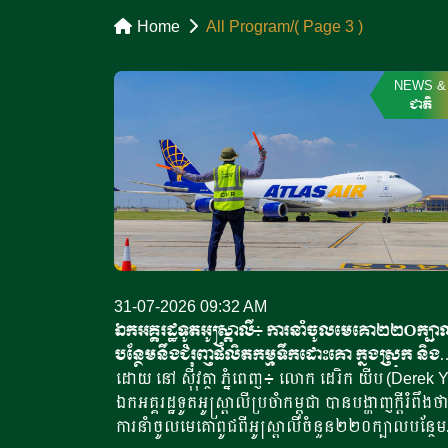
Home
All Program
( Page 3 )
NEWS
&
ជាតិ
31-07-2026 09:32 AM
ឯកអគ្គរដ្ឋទូតអូស្ត្រាលី៖ ការនាំចូលមេគោ២២០ក្បា
បន្ថែមនឹងជំរុញផលិតកម្មទឹកដោះគោ ក្នុងស្រុក និងក
បន្ថយការនាំចូល
ដោយ នៅ ស៊ីវុត្ថា ភ្នំពេញ៖ លោក ដេរិក យីប (Derek Y
ឯកអគ្គរដ្ឋទូតអូស្ត្រាលីប្រចាំកម្ពុជា បានបង្ហាញក្តីរំពឹងថា
ការនាំចូលមេគោពូជពីអូស្ត្រាលីចំនួន២២០ក្បាលបន្ថែម