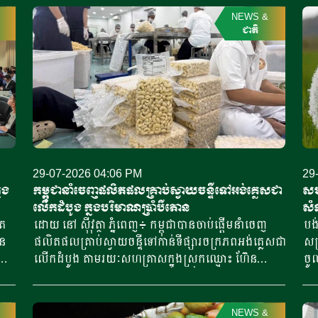
មាន
មានការរុញរា​​។​ ​លោក ឡែមផូរ សុថាវរិទ្ធិ បង្ហាញក្តីរំពឹងថា
ជប៉
ពុង
បង្កើនឥទ្ធិពលដល់រដូវព្យុះសង្ឃរា។ មជ្ឈមណ្ឌលព្យុះសង្ឃរា
និង
NEWS
&
 ជា
“ការបង្ក្រាបត្រីប្រាបង្កក ដែលមានប្រភពនាំមកពីប្រទេសថៃ​
ឆ្
អាម៉េរិក បាននិយាយថា ព្យុះអែលីដាមានល្បឿន
ជាតិ
វិ
ឆ្លងកាត់ប្រទេសឡាវនេះ​ អាចជួយការពារ​ផលិតផល​ត្រីប្រា​
ដោ
ខ្យល់អតិបរមា៦៤គីឡូម៉ែត្រក្នុងមួយម៉ោង ហើយកំពុងប្រែ
ក្ន
ក្នុងស្រុក រួចផុតពីការបំផ្លាញពីត្រីប្រា​បង្កក​និង​ និងជួយ
ប្រ
ង
ប្រួលទៅជាខ្យល់ព្យុះដ៏ខ្លាំង នៅយប់ថ្ងៃព្រហស្បតិ៍នេះ ហើយ
នាទ
ការពារសុខភាព​របស់ប្រជាពលរដ្ឋ​ ពីព្រោះត្រីប្រានេះ​គេ​
ឆ្
នឹងក្លាយជាខ្យល់ព្យុះសង្ឃរាដំបូងគេនៅតំបន់ប៉ាស៊ីហ្វិកខាង
បា
ចិញ្ចឹមឱ្យស៊ីលាមកសត្វមាន់ លាមកសត្វទា​ ពោះវៀនទា […]
លទ្
បាន
កើត ក្នុងរដូវខ្យល់ព្យុះឆ្នាំ២០២៦នេះ។ មជ្ឈមណ្ឌល
រួច
បរ
កដា
ព្យាករណ៍អាកាសធាតុបាននិយាយថា ឥទ្ធិពល
ទេ 
កំណ
បាតុភូតអែលនីញ៉ូ បង្កឱ្យមានសំណើមត្រូពិច ដែលនៅទី
ពង្
ចំណ
ននាំ
បំផុតពោរពេញទៅដោយភ្លៀងមូសុងធ្លាក់ជោគជាំ នៅទូ
បន្
ធ្ល
ាបូ
ទាំងភាគនិរតីនៃសហរដ្ឋអាមេរិក នាចុងសប្តាហ៍នេះ។។
របស
29-07-2026 04:06 PM
29
ាសេ
ទន្ទឹមនឹងនេះដែរ អ្នកវិទ្យាសាស្ត្រកំពុងតាមដានតំបន់បីផ្សេង
ក្ល
ុង
កម្ពុជានាំចេញផលិតផលគ្រាប់ស្វាយចន្ទីទៅអង់គ្លេសជា
សហ
ោង
ទៀត នៅទូទាំងតំបន់ប៉ាស៊ីហ្វិកកណ្តាល និងប៉ាស៊ីហ្វិកខាង
ក្ល
លើកដំបូង ក្នុងបរិមាណប្រាំបីតោន
សំ
កើត ដើម្បីដឹងច្បាស់ពីការប្រែប្រួលចុងក្រោយបំផុតរបស់
ជីវ
ោគ
ដោយ នៅ ស៊ីវុត្ថា ភ្នំពេញ៖ កម្ពុជាបានចាប់ផ្តើមនាំចេញ
បង់
ព្យុះអែលីណា។ មានចំណុចសង្ស័យពីរកន្លែង ដែលទំនង
បណ
ន
ផលិតផលគ្រាប់ស្វាយចន្ទីទៅកាន់ទីផ្សារចក្រភពអង់គ្លេសជា
សម្
កើតជាព្យុះ គឺស្ថិតនៅភាគខាងត្បូងនៃកោះរដ្ឋហាវ៉ៃ អាច
យល់
ាណ
លើកដំបូង តាមរយៈសហគ្រាសក្នុងស្រុកឈ្មោះ​ ហ៊ែន
ចូល
ឯក
មានព្យុះមួយទៀត ក្នុងរយៈពេលពីរថ្ងៃខាងមុខ និងនៅតំបន់
កសិ
ក្រាហ្វធីត ឃែស៊ូ ណាត់ ស្ទឹងត្រែង (Handcrafted
សម្
ារ
មួយទៀត អាចរលាយបាត់ទៅវិញ។ តំបន់មួយទៀត ដែល
ដោយ
Cashew Nuts Stung Treng) ដោយមានការគាំទ្រពីទី
បាន
ឡាវ
ត្រូវតាមដានដែរ មានចម្ងាយរាប់រយគីឡូម៉ែត្រពីឆ្នេរ
មាន
ភ្នាក់ងារឥណទាននាំចេញរបស់រដ្ឋាភិបាលចក្រភពអង់គ្លេស
ដើម
NEWS
&