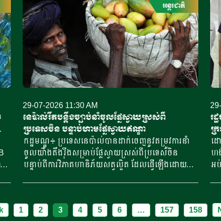
សមុទ្រភាគខាងត្បូងប្រទេសម៉ិកស៊ិក កំពុងមានការប្រែ
ប្រ
គ
(United Kingdom’s Export Finance) ដែលជាស្ថាប័ន
អន្តរជាតិ
មហ
ប្រួលលឿន អាចកើតជាព្យុះក្នុងរយៈពេលពី៧ ទៅ១០ថ្ងៃ
មាន
ាន
ផ្តល់ការគាំទ្រផ្នែកហិរញ្ញវត្ថុ និងការធានាពាណិជ្ជកម្ម ដើម្បី
ប្
ខាងមុខ។ ដោយសម្លឹងមើលទៅមុខបន្ថែមទៀត ការ
្រី
ជំរុញការនាំចេញ និងការវិនិយោគអន្តរជាតិ។ យោងតាម
ទា
ព្យាករណ៍រយៈពេលវែងពីមជ្ឈមណ្ឌលព្យាករណ៍អាកាសធាតុ
ាន
ស្ថានទូតចក្រភពអង់គ្លេសប្រចាំកម្ពុជា នៅថ្ងៃទី២៨ ខែ
ឃាត
នៃរដ្ឋបាលមហាសមុទ្រ និងបរិយាកាសរបស់
កក្កដា ឆ្នាំ២០២៦ បានឱ្យដឹងថា ការនាំចេញលើកដំបូងនេះ
អឺ
សហរដ្ឋអាមេរិក កំពុងបង្ហាញពីឱកាសកើនឡើងនៃព្យុះ
គឺជាសមិទ្ធផលដ៏គួរឱ្យមោទនភាពមួយនៃកិច្ចសហប្រតិបត្តិ
ជា
ត្រូពិចកាន់តែខិតទៅជិតកោះហាវ៉ៃ នៅចុងខែកក្កដា។ ព្យុះ
ការ
ការពាណិជ្ជកម្មរវាងកម្ពុជា និងចក្រភពអង់គ្លេស។ ស្ថានទូត
នៅច
ទាំងអស់នេះកើតឡើងចំពេលអែលនីញ៉ូ កំពុងបង្កើនឥទ្ធិពល
នេះ
បានបញ្ជាក់ថា ការដឹកជញ្ជូនផលិតផលគ្រាប់ស្វាយចន្ទី
ឧស
នៅមហាសមុទ្រប៉ាស៊ីហ្វិកភាគកណ្តាល។ បាតុភូតអែលនីញ៉ូ
ម្ម
របស់សហគ្រាសក្នុងស្រុកឈ្មោះ​ ហ៊ែនក្រាហ្វធីត ឃែស៊ូ
បា
29-07-2026 11:30 AM
29
ជាធម្មតាបង្កើនឥទ្ធិពលព្យុះត្រូពិចនៅក្នុងមហាសមុទ្រប៉ា
នៅ
ណាត់ ស្ទឹងត្រែង ទៅកាន់ចក្រភពអង់គ្លេសសម្រាប់
ល្អ
់
នេប៉ាល់រឹតបន្តឹងច្បាប់នាំចូលផ្លែស្វាយស្រស់ពី
រដ្
ស៊ីហ្វិកខាងកើត […]
ឆ្នាំ២០២៦ បានចាប់ផ្តើមជាផ្លូវការហើយ។ ក្រោមការគាំទ្រ
ប្
ប្រទេសចិន បន្ទាប់ហាមផ្លែស្វាយឥណ្ឌា
ក្
ី
របស់ ទីភ្នាក់ងារឥណទាននាំចេញរបស់រដ្ឋាភិបាលចក្រភព
ធាត
កដ្ឋមណ្ឌូ៖ ប្រទេសនេប៉ាល់បានដាក់ចេញនូវតម្រូវការនាំ
រៀន
ដោយ
អង់គ្លេស ដូច្នេះសហគ្រាស ហ៊ែនក្រាហ្វធីត ឃែស៊ូ ណាត់
ម៉ូ
DB
ចូលយ៉ាងតឹងរ៉ឹងសម្រាប់ផ្លែស្វាយស្រស់ពីប្រទេសចិន
ហង់
ស្ទឹងត្រែង អាចពង្រីកការចូលទៅកាន់ទីផ្សារចក្រភព
និង
កាល
បន្ទាប់ពីការវិភាគហានិភ័យសត្វល្អិត ដែលធ្វើឡើងដោយ
អប់
ារ
អង់គ្លេសដោយជោគជ័យ ដែលឆ្លុះបញ្ចាំងពីគុណភាព
ច្រ
មជ្ឈមណ្ឌលគ្រប់គ្រងការដាក់ឱ្យនៅដាច់ពីគេ និងថ្នាំសម្លាប់
សាម
ត្ត
ស្តង់ដារ និងសក្ដានុពលនៃវិស័យកែច្នៃកសិផលរបស់
បំព
សត្វល្អិត។ លក្ខខណ្ឌថ្មីនេះ បានចូលជាធរមានកាលពី
និង
កម្ពុជា។ ស្ថានទូតចក្រភពអង់គ្លេសក៏បានអបអរសាទរដល់
ចំព
សប្តាហ៍មុន ក្នុងគោលបំណងការពារច្បាប់ស្តីអំសត្វល្អិត
សា
ស់ស
ក្រុមការងាររបស់សហគ្រាស ហ៊ែនក្រាហ្វធីត ឃែស៊ូ ណាត់
ផលិ
ts
k
1
2
3
4
5
6
…
157
158
ម
ចង្រៃ ដែលមានហានិភ័យខ្ពស់ ព្រមទាំងរក្សាការនាំចូល
ស្រ
[…]
និ