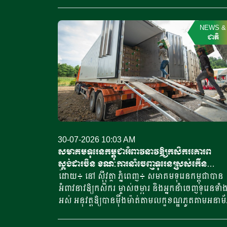
ទៀត នឹងជួយបង្កើនសមត្ថភាពផលិតទឹកដោះគោស្រស់
ក្នុងប្រទេស ដើម្បីឆ្លើយតបទៅនឹងតម្រូវការកំពុងកើនឡ
និងកាត់បន្ថយការពឹងផ្អែកលើការនាំចូលពីបរទេស ព្រម
NEWS
&
បង្កើតឱកាសការងារ និងជំរុញការអភិវឌ្ឍខ្សែច្រវាក់តម្លៃក
ជាតិ
វិស័យទឹកដោះគោកម្ពុជា។ ការលើកឡើងនេះ ធ្វើឡើងក្នុ
ឱកាសលោកបានអញ្ជើញទៅទស្សនាកសិដ្ឋាន គិរីសួគ៌
(Kirisu Farm) ក្នុងខេត្តតាកែវ ដើម្បីស្វាគមន៍មេគោស្ទាវ
ពូជហូលស្តីន ហាយហ្វឺ (Holstein) ពីអូស្ត្រាលី ដែលទើប
ចូលមកដល់កម្ពុជា។ ការនាំចូលលើកនេះ បានធ្វើឱ្យចំន
ហ្វូងគោសរុបរបស់កសិដ្ឋានកើនឡើងដល់ប្រមាណ១
៤០០ក្បាល។ លោក ដេរិក យីប បានមានប្រសាសន៍ថា 
ពង្រីកហ្វូងគោនេះនឹងជួយឱ្យកសិដ្ឋានអាចផលិតទឹក
30-07-2026 10:03 AM
ដោះគោស្រស់ យ៉ាអួ និងផលិតផលទឹកដោះគោផ្សេងៗ 
សមាគមទុរេនកម្ពុជាអំពាវនាវឱ្យកសិករគោរព
កាន់តែច្រើនសម្រាប់ផ្គត់ផ្គង់ទីផ្សារក្នុងស្រុក ស្របពេល
ស្តង់ដារចិន ខណៈការនាំចេញទុរេនស្រស់កើន
តម្រូវការរបស់អ្នកប្រើប្រាស់កម្ពុជាកំពុងកើនឡើងជាបន្ត
ជិត៤០ដង
ដោយ៖ នៅ ស៊ីវុត្ថា ភ្នំពេញ៖ សមាគមទុរេនកម្ពុជាបាន
បន្ទាប់។ លោកបន្តថា ភាពជាដៃគូរវាងអូស្ត្រាលី និងកសិ
អំពាវនាវឱ្យកសិករ ម្ចាស់ចម្ការ និងអ្នកនាំចេញទុរេនទាំង
ដ្ឋានគិរីសួគ៌ គឺជាគំរូជោគជ័យមួយនៃកិច្ចសហប្រតិបត្តិក
អស់ អនុវត្តឱ្យបានម៉ឺងម៉ាត់តាមលក្ខខណ្ឌភូតគាមអនាម
រវាងប្រទេសទាំងពីរ ក្នុងការអភិវឌ្ឍឧស្សាហកម្មកសិកម្មថ្
និងបទប្បញ្ញត្តិនានារបស់ប្រទេសចិន ដើម្បីរក្សាគុណភា
ពង្រីកទំហំពាណិជ្ជកម្ម លើកកម្ពស់សន្តិសុខស្បៀង និងរ
ផលិតផល និងពង្រឹងទំនុកចិត្តរបស់ទីផ្សារនាំចូល ខណ