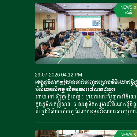
ចំណែកកសាងសេដ្ឋកិច្ចកម្ពុជាឱ្យកាន់តែរីកចម្រើន និង
ការនាំចេញទុរេនស្រស់របស់កម្ពុជាទៅកាន់ប្រទេសចិនកំ
NEWS
&
វិបុលភាព។ លោកបានបញ្ជាក់ថា ផលិតផលទឹកដោះគោ
បន្តកើនឡើងយ៉ាងគំហុក។ គិតត្រឹមថ្ងៃទី២៤ ខែកក្កដា
ជាតិ
ពិសេសទឹកដោះគោស្រស់ គឺជាប្រភពសារធាតុចិញ្ចឹមដ៏
ឆ្នាំ២០២៦ កម្ពុជាបាននាំចេញទុរេនស្រស់ទៅកាន់
សំខាន់ ដែលជួយដល់ការលូតលាស់របស់ឆ្អឹង […]
ប្រទេសចិនសរុប៥ ៧៣៨តោន ដែលកើនឡើងជិត៤០ដ
បើធៀបនឹងបរិមាណនាំចេញសរុបពេញមួយឆ្នាំ២០២៥។
លោក រឿន រតនា លេខាប្រតិបត្តិសមាគមទុរេនកម្ពុជា 
ប្រាប់ទូរទស្សន៍អនឡាញ ARDB TV នៅថ្ងៃទី២៩ ខែកក្
ឆ្នាំ២០២៦ថា អគ្គរដ្ឋបាលគយចិនបានហាមឃាត់ការប្រើ
ប្រាស់សារធាតុសម្លាប់សត្វល្អិតចំនួនប្រាំប្រភេទ លើទុរេ
ចូលទៅកាន់ប្រទេសចិន រួមមាន ហ្វីប្រូនីល (Fipronil) ក
29-07-2026 04:12 PM
ស៊ុលហ្វាន (Carbsulfan) កាបូហ្វូរ៉ាន (Carbofuran) អ
ខេត្តភូមិភាគឦសានទាក់ទាញគម្រោងវិនិយោគថ្មីក្ន
ហ្វាត (Acephate) និងឌីមេតូអេត (Dimetoate)។ យ
វិស័យកសិកម្ម ដើមទុន១០៨លានដុល្លារ
តាមទិន្នន័យ ដែលបានលើកឡើងដោយឯកឧត្តម វ៉ាង
ដោយ នៅ ស៊ីវុត្ថា ភ្នំពេញ៖ ក្រុមការងារជំរុញការវិនិយ
វិនពីន (Wang Wenbin) ឯកអគ្គរដ្ឋទូតចិនប្រចាំកម្ពុជា
ក្នុងភូមិភាគឦសាន បានអនុម័តគម្រោងវិនិយោគថ្មីចំនួ
បង្ហាញថា ការនាំចេញទុរេនស្រស់របស់កម្ពុជាទៅកាន់
៣ ក្នុងវិស័យកសិកម្ម ដែលមានទុនវិនិយោគសរុបប្រម
ប្រទេសចិន បានកើនឡើងយ៉ាងគំហុកក្នុងឆ្នាំ២០២៦។ 
១០៨ លានដុល្លារអាមេរិក និងរំពឹងថានឹងបង្កើតការងារ
ឧត្តមបានបញ្ជាក់ថា កំណើននេះមួយផ្នែក គឺដោយសារក
ប្រមាណ ៧០០ កន្លែង សម្រាប់ប្រជាពលរដ្ឋនៅក្នុងខេត្ត
បើកដំណើរការច្រកដឹកជញ្ជូនផ្លូវគោកថ្មីឆ្លងកាត់ប្រទេស
ភូមិភាគឦសាន។ ការអនុម័តនេះ ធ្វើឡើងក្នុងកិច្ចប្រជុំ
NEWS
&