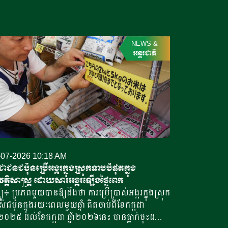
NEWS
&
អន្តរជាតិ
-07-2026 10:18 AM
ជាជនជប៉ុនប្រើអង្ករក្នុងស្រុកទាបបំផុតក្នុង
វត្តិសាស្ត្រ ដោយសារអង្ករឡើងថ្លៃពេក
្យូ៖ ប្រភពមួយបានឱ្យដឹងថា ការប្រើប្រាស់អង្ករក្នុងស្រុក
់ជប៉ុនក្នុងរយៈពេលមួយឆ្នាំ គិតចាប់ពីខែកក្កដា
ាំ២០២៥ ដល់ខែកក្កដា ឆ្នាំ២០២៦នេះ បានធ្លាក់ចុះដល់