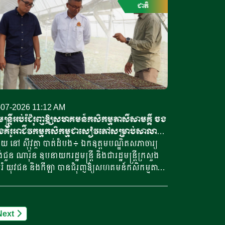
ាក់ចំណូល។ អាជ្ញាធរមីនទទួលខុសត្រូវបោសសម្អាតដីឱ្យ
ារីកឡើយ។ សរុបទៅផលិតផលកសិកម្មនាំចូលពី
ជាតិ
សុវត្ថិភាព […]
រទេសឥណ្ឌាជិត៣៧០មុខ ត្រូវបានសមាជិកសហភាពអឺរ៉ុប
ំង២៧ប្រទេសរកឃើញថា មានផ្ទុកសារធាតុគីមីហាម
់។ ការវិភាគទិន្នន័យពីអាជ្ញាធរសុវត្ថិភាពចំណីអាហារ
រ៉ុប គណៈកម្មការសហភាពអឺរ៉ុប បានបង្ហាញថា ផលិតផល
ង៤៥០ត្រូវបានបដិសេធមិនឱ្យនាំចូល ឬដាក់តាំងលក់
ន្លោះថ្ងៃទី១ ខែឧសភា ឆ្នាំ២០២៤ និងថ្ងៃទី៣០ ខែ
ភា ឆ្នាំ២០២៦។ ចំណែកផលិតផលចំនួន៣៦៥មុខ ត្រូវ
នបដិសេធដោយសារមានសំណល់ថ្នាំសម្លាប់សត្វ
-07-2026 11:12 AM
ិតលើសកម្រិត និងមានលោហធាតុធ្ងន់ ក្នុងនោះ
ឋមន្ត្រីអប់រំជំរុញឱ្យសហគមន៍កសិកម្មតាសីសាមគ្គី ចង
រហែល៥០មុខ ត្រូវបានបដិសេធដោយសារមានផ្ទុកសារ
រងគំរូអាជីវកម្មកសិកម្មជាសៀវភៅសម្រាប់សាលា
ុគីមី អាចបង្កជំងឺមហារីក ដូចជាសារធាតុ សាល់
 និងគ្រឹះស្ថានសិក្សាស្រាវជ្រាវ
 នៅ ស៊ីវុត្ថា បាត់ដំបង៖ ឯកឧត្តមបណ្ឌិតសភាចារ្យ
ណេឡា (Salmonella) អាហ្វ្លាតុក្ស៊ីន ប៊ី១ (Aflatoxin B1)
ជួន ណារ៉ុន ឧបនាយករដ្ឋមន្ត្រី និងជារដ្ឋមន្ត្រីក្រសួង
អាក្រាតុក្ស៊ីន អេ (Ochratoxin A)។ រីឯផលិតផលជា
រំ យុវជន និងកីឡា បានជំរុញឱ្យសហគមន៍កសិកម្មតាសី
ើនទៀត ត្រូវបានបដិសេធមិនឱ្យនាំចូល ពាក់ព័ន្ធនឹងការ
គ្គី ស្ថិតនៅក្នុងខេត្តបាត់ដំបង រៀបចំសរសេរ ចងក្រង
ុលបរិស្ថានតាមរយៈសារធាតុពុលនៅក្នុងប្រេងរ៉ែ។
ផ្សព្វផ្សាយគំរូអាជីវកម្មកសិកម្មជាសៀវភៅគំរូ ដើម្បីឱ្យ
ោះជី និងគ្រឿងទេស ផ្លែឈើ និងបន្លែ គ្រាប់ធញ្ញជាតិ
លារៀន និងគ្រឹះស្ថានសិក្សានានា អាចយកទៅសិក្សា
តផលធ្វើដំណាប់ និងគ្រាប់ធញ្ញជាតិ ផលិតផលនំប៉័ង
Next
ាវជ្រាវ និងអភិវឌ្ឍបន្ថែមលើបច្ចេកទេសកសិកម្ម ឆ្ពោះ
ងអាហារបំប៉ន គឺផលិតផលភាគច្រើន ដែលត្រូវបានហាម