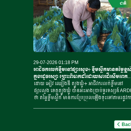
[…]
លើកទី៦ របស់ក្រុមការងារជំរុញការវិនិយោគក្នុងភូមិភា
ជាតិ
ឦសាន ដែលដឹកនាំដោយ ឯកឧត្តមបណ្ឌិតសភាចារ្យ ហ៊
សាហ៊ីប ទីប្រឹក្សាផ្ទាល់សម្តេចមហាបវរធិបតីនាយករដ្ឋមន្ត
រដ្ឋលេខាធិការក្រសួងសេដ្ឋកិច្ច និងហិរញ្ញវត្ថុ និងជាប្រធ
ក្រុមការងារ កាលពីព្រឹកថ្ងៃទី២៨ ខែកក្កដា ឆ្នាំ២០២៦។
គម្រោងវិនិយោគទាំងបីរួមមាន ការដាំដុះដើមកាហ្វេ និង
កាកាវ ការចិញ្ចឹមសត្វចម្រុះ និងសត្តឃាតដ្ឋាន ព្រមទាំង
បង្កើតរោងចក្រកែច្នៃផលិតផលកសិកម្ម។ គម្រោងទាំង
ត្រូវបានរំពឹងថានឹងជួយពង្រឹងខ្សែច្រវាក់តម្លៃវិស័យកសិក
29-07-2026 01:18 PM
បង្កើនការកែច្នៃក្នុងស្រុក និងជំរុញការអភិវឌ្ឍសេដ្ឋកិច្ច
អាជីវករលក់ខ្ទឹមនៅផ្សារសួង៖ ខ្ទឹមស្លឹកមានតម្លៃខ្ពស
ភូមិភាគឦសាន។ ថ្លែងក្នុងកិច្ចប្រជុំ ឯកឧត្តម
ក្នុងរដូវរស្សា ព្រោះពិបាកដាំដោយសារដីសើមពេក
បណ្ឌិតសភាចារ្យ ហ៊ាន សាហ៊ីប បានលើកឡើងថា ទោះប
ធ្វើឱ្យខ្ទឹមរលួយ
ដោយ អៀវ ឈៀងនី ត្បូងឃ្មុំ៖ អាជីវករលក់ខ្ទឹមនៅ
ស្ថានភាពសេដ្ឋកិច្ចពិភពលោកនៅតែប្រឈមនឹងបញ្ហា
ផ្សារសួង ខេត្តត្បូងឃ្មុំ បានអះអាងប្រាប់ទូរទស្សន៍ AR
ប្រឈមជាច្រើនក៏ដោយ កម្ពុជានៅតែរក្សាបាននូវភាព
ថា តម្លៃខ្ទឹមស្លឹក មានការប្រែប្រួលឡើងចុះទៅតាមរដូវ
ទាក់ទាញសម្រាប់វិនិយោគិនជាតិ និងអន្តរជាតិ ដោយស
និងតម្រូវការទីផ្សារ ហើយមានតម្លៃខ្ពស់នៅក្នុងរដូវវស្សា
ស្ថិរភាពនយោបាយ បរិយាកាសវិនិយោគល្អ និងការយកចិ
ព្រោះពិបាកដាំដុះ។ អ្នកស្រី អ៊ុន លឿន គឺជាអាជីវករ
ទុកដាក់របស់រាជរដ្ឋាភិបាលក្នុងការគាំទ្រវិស័យឯកជន។
ដែលទិញខ្ទឹមស្លឹកពីកសិករ ដើម្បីយកទៅលក់បន្តនៅ
ឯកឧត្តមបានបញ្ជាក់ថា ក្នុងអំឡុងដំណើរទស្សនកិច្ចរប
Pos
Bac
ផ្សារសួង នៃខេត្តត្បូងឃ្មុំ បានរៀបរាប់ថា កាលពីចាប់ផ្តើ
ម្តេចមហាបវរធិបតីនាយករដ្ឋមន្ត្រី ទៅកាន់ប្រទេសចិន