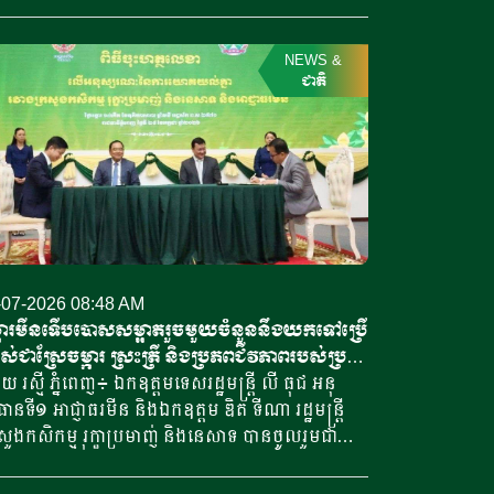
្រិតទាបបំផុត គឺក្នុងបរិមាន៦,៨៣លានតោន បើគិតជា
ករសំរូប។ សារព័ត៌មានជប៉ុន បានចេញផ្សាយនាថ្ងែទី២៩
កក្កដា ឆ្នាំ២០២៦នេះថា មូលហេតុភាគច្រើនបណ្តាលមក
NEWS
&
កើនឡើងនៃការនាំចូលអង្ករពីរទេស ក្រោយពីតម្លៃអង្ករ
ជាតិ
តក្នុងស្រុកបានហក់ឡើងដោយសារជួបបញ្ហាខ្វះអង្ករ
ងច្រើនពេក នៅក្នុងរដូវក្តៅឆ្នាំ២០២៤។ ទិន្នន័យនេះត្រូវ
បង្ហាញនៅក្នុងកិច្ចប្រជុំក្រុមប្រឹក្សាស្បៀងអាហារ
ិកម្ម និងគោលនយោបាយសម្រាប់តំបន់ជនបទ ដើម្បី
ល់យោបល់ដល់រដ្ឋមន្ត្រីកសិកម្មជប៉ុន។ កាលពីខែកញ្ញា
ាំ២០២៥ ក្រសួងកសិកម្ម រក្ខាប្រម៉ាញ់ និងនេសាទរបស់
ុន បានប៉ាន់ប្រមាណថា តម្រូវការអង្ករក្នុងស្រុកក្នុងរយៈ
លមួយឆ្នាំ នឹងមានចន្លោះពី៦,៩៧លាន
-07-2026 08:48 AM
៧,១១លានតោន។ ការព្យាករណ៍នេះ ត្រូវបានទម្លាក់មក
្ការមីនទើបបោសសម្អាតរួចមួយចំនួននឹងយកទៅប្រើ
ត្រឹម៦,៩១លាន ទៅ៧,០៤លានតោន ក្នុងខែមីនា
ាស់ជាស្រែចម្ការ ស្រះត្រី និងប្រភពជីវភាពរបស់ប្រជា
ាំ២០២៦នេះ ប៉ុន្តែការប្រើប្រាស់ជាក់ស្តែងនៅតែតិចជាង
ដ្ឋ
 រស្មី ភ្នំពេញ៖ ឯកឧត្ដមទេសរដ្ឋមន្រ្តី លី ធុជ អនុ
ព្យាករណ៍នេះ។ ភាពច្របូកច្របល់នៃទីផ្សារអង្ករជប៉ុន
ធានទី១ អាជ្ញាធរមីន និងឯកឧត្ដម ឌិត ទីណា រដ្ឋមន្ត្រី
នកើតឡើងចាប់តាំងពីរដូវក្តៅ ឆ្នាំ២០២៤ ដោយសារតែ
សួងកសិកម្ម រុក្ខាប្រមាញ់ និងនេសាទ បានចូលរួមជា
ព្យាករណ៍តម្រូវការអង្កររបស់រដ្ឋាភិបាល បានធ្លាក់ចុះ
ិបតីក្នុងពិធីចុះហត្ថលេខាលើអនុស្សរណៈនៃការយោគ
ជាងការប្រើប្រាស់ជាក់ស្តែង។ ជាបន្តបន្ទាប់រដ្ឋាភិបាល
គ្នារវាងអាជ្ញាធរមីន និងក្រសួងកសិកម្ម រុក្ខាប្រមាញ់