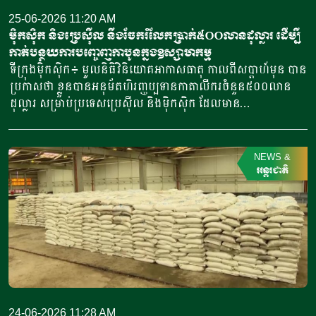
អាហារ។ វាក៏អាចទៅរួចផងដែរ ដែលកប៉ាល់ផ្សេងទៀតផ្ទុកជីក៏បាន
ព្រៃឈើ ពិបាករស់បំផុត។ វិស័យកសិកម្មចូលរួ​មចំណែក
25-06-2026 11:20 AM
ចេញដំណើរផងដែរ។ […]
ប្រមាណ១០ភាគរយ នៃសេដ្ឋកិច្ចម៉ារ៉ុក ហើយភាគច្រើនពឹងផ្អែកលើទឹក
ម៉ិកស៊ិក និងប្រេស៊ីល នឹងចែករំលែកប្រាក់៥០០លានដុល្លារ ដើម្បី
ភ្លៀង។ ការពឹងផ្អែកបែបនេះ ទើបឥឡូវនេះ នាំឱ្យជួបស្ថានភាពកាន់តែ
កាត់បន្ថយការបញ្ចេញកាបូនក្នុងឧស្សាហកម្ម
ពិបាកខ្លាំងឡើង ដោយមានភ្លៀងធ្លាក់តិចតួច និងកម្តៅឡើងមិន
ទីក្រុងម៉ិកស៊ិក៖ មូលនិធិវិនិយោគអាកាសធាតុ កាលពីសប្តាហ៍មុន បាន
ឈប់ឈរ ធ្វើឱ្យការដាំដុះរងផលប៉ះពាល់យ៉ាងខ្លាំង។ ទិន្នផលដំណាំ
ប្រកាសថា ខ្លួនបានអនុម័តហិរញ្ញប្បទានកាតាលីករចំនួន៥០០លាន
របស់ម៉ារ៉ុកបានធ្លាក់ចុះប្រមាណ៤៣ភាគរយ ក្នុងរដូវប្រមូលផល
ដុល្លារ សម្រាប់ប្រទេសប្រេស៊ីល និងម៉ិកស៊ិក ដែលមាន
ឆ្នាំ២០២៣-២០២៤ ដែលជាកម្រិតទាបបំផុតមួយមិនធ្លាប់មានក្នុង
បំណងទាញយកមូលនិធិរាប់ពាន់លានដុល្លារបន្ថែមទៀត ដើម្បីពន្លឿន
ប្រវត្តិសាស្ត្រ។ ផលិតកម្មស្រូវសាលីបានធ្លាក់ចុះដល់កម្រិតទាបបំផុត
ការកាត់បន្ថយការបញ្ចេញកាបូនក្នុងវិស័យឧស្សាហកម្មរបស់ខ្លួន។
ក្នុងរយៈពេល១៥ឆ្នាំកន្លងមកនេះ។ ចំណែកដំណាំសំខាន់ៗផ្សេងទៀត
ទុនបម្រុងគ្រប់គ្រងដោយធនាគារពិភពលោក (World Bank) ដែល
NEWS
&
បានរងការខូចខាតស្ទើរគ្មានសល់។ ផ្លែអូលីវ បានផលិតប្រេងបានតិច
មានទឹកប្រាក់ចំនួន១៤ពាន់លានដុល្លារ គឺជាមូលនិធិមូលធនផ្តោតលើ
អន្តរជាតិ
ជាងមុន ហើយបរិមាណផ្លែបានធ្លាក់ចុះដោយសារសីតុណ្ហភាពក្តៅខ្លាំង
អាកាសធាតុ បានគាំទ្រការវិនិយោគដំបូងគេបង្អស់ ដើម្បីជំរុញកិច្ចខិតខំ
ពេក។ រីឯចម្ការដំណាំក្រូចក៏បានធ្លាក់ចុះទិន្នផលផងដែរ ទាំងក្នុង
ប្រឹងប្រែងកាត់បន្ថយការបញ្ចេញកាបូនក្នុងប្រទេសទាំងពីរនេះ ដែល
ផលិតកម្ម និងការនាំចេញ។ […]
មានសេដ្ឋកិច្ចធំជាងគេនៅក្នុងតំបន់អាម៉េរិកឡាទីន។ នាយកប្រតិបត្តិ
មូលនិធិវិនិយោគអាកាសធាតុ លោក តារីយេ ក្បាដេហ្គេស៊ីន (Tariye
Gbadegesin) បាននិយាយថា “ការប្រកួតប្រជែងជាសកលដើម្បីកាត់
បន្ថយការបញ្ចេញឧស្ម័នកាបូនិកបានចាប់ផ្តើមហើយ សម្រាប់ទីផ្សារ
កំពុងរីកចម្រើន គឺនៅពេលខាងមុខ។ ឧស្សាហកម្មកាត់បន្ថយការ
បញ្ចេញកាបូន គឺមានលក្ខណៈលើសពីការបំភាយឧស្ម័ន វាជាការធានា
24-06-2026 11:28 AM