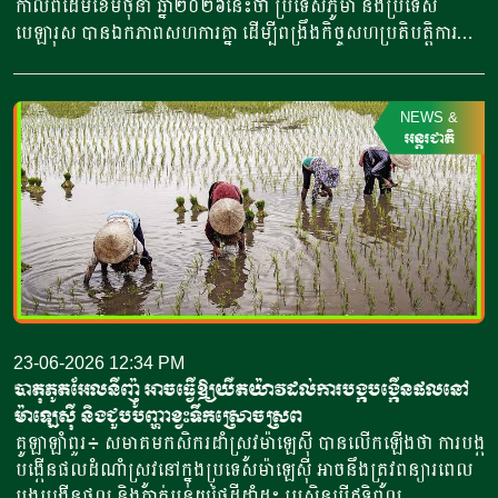
កាលពីដើមខែមិថុនា ឆ្នាំ២០២៦នេះថា ប្រទេសភូមា និងប្រទេស
កម្ពស់ដំណាំ ដែលធន់នឹងគ្រោះរាំងស្ងួត និងប្រើប្រាស់ទឹកតិច ដូចជា
បេឡារុស បានឯកភាពសហការគ្នា ដើម្បីពង្រឹងកិច្ចសហប្រតិបត្តិការ
ឪឡឹក ខ្ញី ដំឡូងជ្វា សណ្តែកដី និងត្រប់ នៅក្នុងសហគមន៍កសិកម្ម ដែល
ផ្នែកវិស័យកសិកម្ម និងបច្ចេកវិទ្យារវាងប្រទេសទាំងពីរ។ កិច្ចព្រមព្រៀង
ងាយរងគ្រោះ។ រដ្ឋាភិបាលហ្វីលីពីន ក៏កំពុងលើកទឹកចិត្តដល់ការប្រើ
នេះ​​ត្រូវបានធ្វើឡើងក្នុងដំណើរទស្សនកិច្ចរយៈពេលប្រាំថ្ងៃ កាលពី
ប្រាស់បច្ចេកវិទ្យាបន្សាំនឹងការប្រែប្រួលអាកាសធាតុ ដែលរួមមាន
ដើមខែកុម្ភៈ ឆ្នាំ២០២៦ របស់គណៈប្រតិភូភូមា ដឹកនាំដោយអនុរដ្ឋមន្ត្រី
NEWS
&
ម៉ាស៊ីនបូមទឹកដើរដោយថាមពលពន្លឺព្រះអាទិត្យ និងប្រព័ន្ធកែច្នៃទឹកនៅ
ក្រសួងកសិកម្ម បសុសត្វ និងធារាសាស្ត្រ នៅប្រទេសបេឡារុស ដើម្បី
អន្តរជាតិ
ក្នុងតំបន់ ដែលងាយជួបប្រទះគ្រោះរាំងស្ងួត។ លោកប្រធានាធិបតី
ជំរុញកិច្ចសហប្រតិបត្តិការពាណិជ្ជកម្ម និងបច្ចេកវិទ្យា។ លោកអនុរដ្ឋ
បានគូសបញ្ជាក់ពីគម្រោងធារាសាស្ត្រអាងស្តុកទឹកខ្នាតតូចមួយ […]
មន្ត្រីភូមា បានបញ្ជាក់ថា ក្នុងអំឡុងពេលលោកជួបពិភាក្សាទ្វេភាគីជា
មួយមន្ត្រីកសិកម្ម និងឧស្សាហកម្មខ្នាតតូចរបស់ប្រទេសបេឡារុស
ប្រទេសទាំងពីរបានយល់ព្រមពង្រីកពាណិជ្ជកម្ម និងបង្កើនការ
វិនិយោគ។ លោកបានបន្ថែមថា វិស័យសំខាន់ៗ ដែលភាគីទាំងពីរបាន
ឯកភាពគ្នា រួមមាន ការនាំចេញបង្គាក្លាស្សេរបស់ភូមា កាហ្វេអារ៉ាប៊ីកា
សំឡីកប្បាស និងផ្លែឈើ ដោយនាំចូលមកវិញនូវ ផលិតសាច់ និង
ផលិតផលទឹកដោះគោរបស់បេឡារុស។ ភាគីទាំងពីរក៏បានពិភាក្សាអំពី
23-06-2026 12:34 PM
ការបណ្តាក់ទុនរួមគ្នា ដើម្បវិនិយោគលើវិស័យកសិឧស្សាហកម្ម ក្នុង
បាតុភូតអែលនីញ៉ូ អាចធ្វើឱ្យយឺតយ៉ាវដល់ការបង្កបង្កើនផលនៅ
ការកែច្នៃប្រេងធញ្ញជាតិ វាយនភ័ណ្ឌ ការផលិតស្ករស និងផលិតគ្រឿង
ម៉ាឡេស៊ី និងជួបបញ្ហាខ្វះទឹកស្រោចស្រព
ចក្រកសិកម្ម។ នៅក្នុងដំណើរទស្សនកិច្ចនេះដែរ ដើម្បីសិក្សាពីដំណើរ
គូឡាឡាំពួរ៖ សមាគមកសិករដាំស្រូវម៉ាឡេស៊ី បានលើកឡើងថា ការបង្ក
ការផលិតកម្មកម្រិតខ្ពស់ គណៈប្រតិភូភូមា បានចូលរួមពិព័រណ៍
បង្កើនផលដំណាំស្រូវនៅក្នុងប្រទេសម៉ាឡេស៊ី អាចនឹងត្រូវពន្យារពេល
ឯកទេសអន្តរជាតិ លើកទី៣៦ និងបានទស្សនារោងចក្រគ្រប់គ្រងដោយ
បង្កបង្កើនផល និងកាត់បន្ថយផ្ទៃដីដាំដុះ ប្រសិនបើឥទ្ធិពល