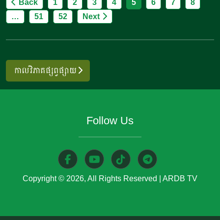
Posts
Back
1
2
3
4
5
6
7
8
(Ontario) ភាគខាងលិចទីក្រុងអូតាវ៉ា ប្រទេសកាណាដា។ មន្ត្រីហ្វីលីពីន
បានធ្វើពិធីដឹកជញ្ជូនផ្លែស្វាយស្រស់ជាលក្ខណៈពាណិជ្ជកម្មលើកដំបូង
…
51
52
Next
pagination
នៅស្ថានីយដឹកទំនិញរបស់ក្រុមហ៊ុនអាកាសចរណ៍ ហ្វីលីពីន ស្ថិតក្នុង
ទីក្រុងប៉ាសាយ។ ក្រុមហ៊ុនដឹកជញ្ជូនដ៏ល្បីនេះនឹងនាំចេញផ្លែស្វាយ
តាមរយៈកម្មវិធីដឹកទំនិញតាមផ្លូវអាកាស។ ការិយាល័យកសិកម្ម
ហ្វីលីពីន នៅទីក្រុងវ៉ាស៊ីនតោន សហរដ្ឋអាម៉េរិក បានសម្របសម្រួល
កាលវិភាគផ្សព្វផ្សាយ
ការនាំចេញនេះ ដោយសហការជាមួយស្ថានអគ្គកុងស៊ុលហ្វីលីពីន ប្រចាំ
ទីក្រុងតូរ៉ុនតូ ប្រទេសកាណាដា មជ្ឈមណ្ឌលពាណិជ្ជកម្ម និងវិនិយោគ
ហ្វីលីពីន ប្រចាំទីក្រុងតូរ៉ុនតូ និងភាគីពាក់ព័ន្ធក្នុងឧស្សាហកម្មផ្លែស្វាយ។
រដ្ឋមន្ត្រីរដ្ឋក្រសួងកសិកម្ម ហ្វីលីពីន លោក​ ហ្វ្រេស៊ីស្កូ ធៀវ ឡូរ៉ែល
Follow Us
(Francisco Tiu Laurel) បានមានប្រសាសន៍ក្នុងពិធីនេះថា “នេះគឺជា
ជំហានមួយទៀតឆ្ពោះទៅរកគោលដៅរបស់យើង ក្នុងការពង្រីក និងធ្វើ
ពិពិធកម្មទីផ្សារពិភពលោក សម្រាប់ផលិតផលកសិកម្មរបស់យើង មាន
ដូចជាផ្លែចេក ផ្លែដូង និងផ្លែស្វាយ។ វាដល់ពេលហើយសម្រាប់តំបន់
ផ្សេងទៀតនៃពិភពលោក ដើម្បីទទួលបានរសជាតិផ្លែឈើរបស់
Copyright © 2026, All Rights Reserved
|
ARDB TV
ប្រទេសហ្វីលីពីន”។ […]