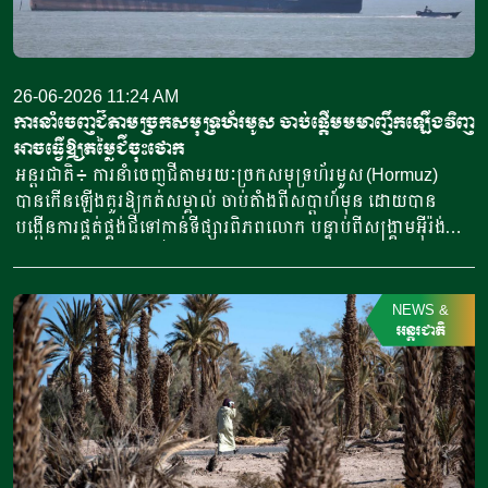
ក្នុងស្រុក។ ទំនិញស្ករស គឺប្រធានបទរសើបផ្នែកនយោបាយនៅក្នុង
សង្គមឥណ្ឌា ដែលជាប្រទេសប្រើប្រាស់ស្ករច្រើនជាងគេលើពិភពលោក
ហើយស្ករផ្អែមនេះមានប្រជាប្រិយភាពខ្លាំងក្នុងចំណោមប្រជាជនឥណ្ឌា
ជាពិសេសគ្រួសារក្រីក្រត្រូវការស្ករសខ្លាំងណាស់សម្រាប់ជីវិតប្រចាំថ្ងៃ។
26-06-2026 11:24 AM
នាយកគ្រប់គ្រងក្រុមហ៊ុននាំចេញទំនិញកសិកម្មរបស់ឥណ្ឌា បាន
ការនាំចេញជីតាមច្រកសមុទ្រហ័រមូស ចាប់ផ្តើមមមាញឹកឡើងវិញ
និយាយថា “ការផ្គត់ផ្គង់ស្ករសមានសភាពតឹងតែងរួចទៅហើយនៅក្នុង
អាចធ្វើឱ្យតម្លៃជីចុះថោក
ប្រទេសឥណ្ឌា ហើយឥឡូវនេះ បាតុភូតអែលនីញ៉ូ កំពុងលេចចេញជា
អន្តរជាតិ៖ ការនាំចេញជីតាមរយៈច្រកសមុទ្រហ័រមូស (Hormuz)
គ្រោះថ្នាក់ដ៏ធំមួយ។” ប្រសិនបើភ្លៀងធ្លាក់មិនគ្រប់គ្រាន់ ដំណាំអំពៅ
បានកើនឡើងគួរឱ្យកត់សម្គាល់ ចាប់តាំងពីសប្តាហ៍មុន ដោយបាន
អាចរងផលប៉ះពាល់ និងធ្វើឱ្យឥណ្ឌាខ្វះស្ករសសម្រាប់នាំចេញ
បង្កើនការផ្គត់ផ្គង់ជីទៅកាន់ទីផ្សារពិភពលោក បន្ទាប់ពីសង្គ្រាមអ៊ីរ៉ង់បាន
យ៉ាងហោចណាស់បីឆ្នាំ ស្របពេលប្រទេសប្រេស៊ីល ក៏អាចរងផលប៉ះ
ជាប់គាំងក្នុងបរិមាណដ៏ច្រើននៅក្នុងឈូងសមុទ្រពែក្ស។ យោងតាម
ពាល់ពីបាតុភូតអែលនីញ៉ូដូចគ្នានេះដែរ។ ប្រទេសប្រេស៊ីល ដែលជា
ទិន្នន័យកប៉ាល់ បានឱ្យដឹងថា យ៉ាងហោចណាស់មានកប៉ាល់
ប្រទេសនាំចេញស្ករសធំជាងគេ ក៏កំពុងបង្វែរអំពៅទៅផលិតជា
ចំនួន១៦គ្រឿង ដែលផ្ទុកសារធាតុជី បានចាកចេញពីច្រកសមុទ្រ ចាប់
NEWS
&
អេតាណុលវិញ ព្រោះមានទីផ្សារល្អ។ ប្រទេសឥណ្ឌាបាននាំចេញស្ករស
តាំងពីសហរដ្ឋអាមេរិក និងអ៊ីរ៉ង់ បានចុះហត្ថលេខាលើកិច្ចព្រមព្រៀង
អន្តរជាតិ
ចំនួន៦,៨លានតោន ជារៀងរាល់ខ្នាំ ឬប្រហែលនឹង១០ភាគរយ នៃការ
សន្តិភាពបណ្តោះអាសន្ន ដោយចំនួនកប៉ាល់នាំចេញបានកើនឡើងជិត
នាំចេញសកល។ នៅឆ្នាំ២០២៦នេះ បន្ទាប់ពីបាននាំចេញស្ករស
ប្រហែលមុនពេលផ្ទុះសង្គ្រាម។ យ៉ាងហោចណាស់មានកប៉ាល់
ប្រហែល៨០០ ០០០តោន ប្រទេសឥណ្ឌាបានហាមឃាត់ការនាំចេញ
ចំនួន១៨គ្រឿង ក្នុងចំណោមកប៉ាល់ជាង៤០គ្រឿង ដែលបានជាប់គាំង
រហូតដល់ថ្ងៃទី៣០ ខែកញ្ញា ដែលជាវេលាចុងបញ្ចប់នៃរដូវប្រមូលផល
ចាប់តាំងពីដើមដំបូងក្នុងពេលផ្ទុះសង្គ្រាមភ្លាមៗ បានចាកចេញអស់
ឆ្នាំនេះ។ យោងតាមប្រភពពីមន្ត្រីរដ្ឋាភិបាល និងឧស្សាហកម្មស្ករស […]
ហើយ ភាគច្រើននៃកប៉ាល់ទាំងនោះបានធ្វើដំណើរទៅកាន់ទ្វីបអាស៊ី។