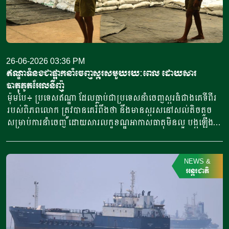
សប្តាហ៍មុនថា ដំណឹងនេះជាល្អសម្រាប់អាជីវកម្មវារីវប្បកម្ម បន្ទាប់ពី
ប្រទេសឥណ្ឌូណេស៊ីត្រូវបានលុបឈ្មោះចេញពីបញ្ជីប្រទេស ដែលត្រូវ
បានអនុញ្ញាតឱ្យនាំចេញផលិតផលវារីវប្បកម្មទៅកាន់ទីផ្សារសហភាព
អឺរ៉ុប។ លោកស្រីបានពន្យល់ថា ឥណ្ឌូណេស៉ីឥឡូវនេះទទួលបានការ
អនុញ្ញាតឱ្យនាំចូលឡើងវិញតាមរយៈសេចក្តីសម្រេចរបស់សហភាពអឺរ៉ុប
26-06-2026 03:36 PM
ចេញកាលពីថ្ងៃទី៤ ខែមិថុនា ឆ្នាំ២០២៦។ លោកស្រីបានសន្មតថា ការ
ឥណ្ឌាទំនងជាផ្អាកនាំចេញស្ករសមួយរយៈពេល ដោយសារ
ស្តារលទ្ធភាពទទួលបានទីផ្សារឡើងវិញ គឺដោយសារការចរចាយ៉ាង
បាតុភូតអែលនីញ៉ូ
ស្វិតស្វាញ និងកិច្ចខិតខំប្រឹងប្រែងផ្នែកការទូត ជាមួយអាជ្ញាធរពាក់ព័ន្ធ
ម៉ុមបៃ៖ ប្រទេសឥណ្ឌា ដែលធ្លាប់ជាប្រទេសនាំចេញស្ករធំជាងគេទីពីរ
របស់សហភាពអឺរ៉ុប។ លោកស្រីបានបន្ថែមថា ក្រសួងកិច្ចការសមុទ្រ
របស់ពិភពលោក ត្រូវបានគេរំពឹងថា នឹងមានស្ករសនៅសល់តិចតួច
និងជលផល ឥណ្ឌូណេស៊ី បានប្រើប្រាស់បណ្តាញការទូតផ្សេងៗ ដើម្បី
សម្រាប់ការនាំចេញ ដោយសារលក្ខខណ្ឌអាកាសធាតុមិនល្អ បង្កឡើង
តស៊ូមតិសម្រាប់វិស័យវារីវប្បកម្មរបស់ប្រទេសឥណ្ឌូណេស៊ី រួមទាំង
ដោយបាតុភូតអែលនីញ៉ូ (El Nino) ដែលកំពុងគំរាមកំហែងដល់
តាមរយៈកិច្ចប្រជុំជាមួយអគ្គនាយកដ្ឋានសុខភាព និងសុវត្ថិភាពចំណី
ផលិតកម្មអំពៅ និងការកើនឡើងនៃតម្រូវការអេតាណុល។ ដោយសារ
អាហាររបស់សហភាពអឺរ៉ុប នៅទីក្រុងព្រុចសែល ប្រទេសបែលហ្សិក។
សម្ពាធអាកាសធាតុបែបនេះ ស្ករសឥណ្ឌារាប់លានតោននឹងផ្អាកនាំចូល
NEWS
&
តាមរយៈការចរចា ក្រសួងកិច្ចការសមុទ្រ និងជលផល បានអនុវត្តវិធី
ទៅកាន់ទីផ្សារពិភពលោក ព្រមរឹតត្បិតការនាំចូលនៅទូទាំងតំបន់អាស៊ី
អន្តរជាតិ
សាស្រ្តយ៉ាងសកម្ម និងស៊ីជម្រៅ ដើម្បីការពារផលប្រយោជន៍របស់
អាហ្វ្រិក និងតំបន់មជ្ឈិមបូព៌ាថែមទៀត។ ប្រភពពាណិជ្ជករនាំចេញ
វិស័យវារីវប្បកម្ម ដោយរំពឹងថា នឹងបន្តនាំចូលទៅកាន់ទីផ្សារសហភាព
ស្ករស បាននិយាយថា ឥណ្ឌានៅមានសល់ស្ករសតិចតួចសម្រាប់ការនាំ
អឺរ៉ុបសម្រាប់ផលិតផលត្រីចិញ្ចឹម។ លោកស្រីក៏បានថ្លែងអំណរគុណ
ចេញ ចំណែកតម្រូវការអេតាណុលនៅក្នុងស្រុក បានកើនឡើងយ៉ាងខ្លាំង
ដល់គណៈប្រតិភូសហភាពអឺរ៉ុបប្រចាំទីក្រុងហ្សាការតា ស្ថានទូត
ដូច្នេះធ្វើឱ្យឥណ្ឌាប្រុងប្រយ័ត្នចំពោះការនាំចេញ ព្រោះខ្លាចខ្វះតម្រូវការ
ឥណ្ឌូណេស៊ីប្រចាំទីក្រុងប្រ៊ុចសែល ក្រសួងការបរទេស […]