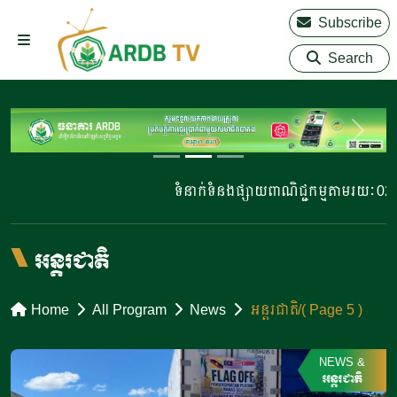
Subscribe
Search
ទំនាក់ទំនងផ្សាយពាណិជ្ជកម្មតាមរយៈ 023 22
អន្តរជាតិ
Home
All Program
News
អន្តរជាតិ
( Page 5 )
NEWS
&
អន្តរជាតិ