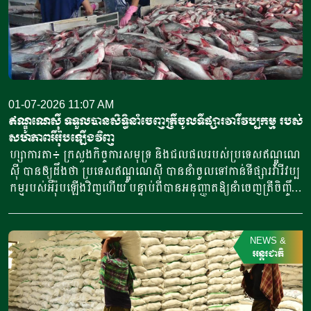
ហើយត្រូវបានគេរំពឹងថា នឹងដឹកដល់ប្រទេសអេមីរ៉ាត អារ៉ាប់រួម នៅ
ថ្ងៃទី២៥ ឬ២៦ ខែមិថុនា ឆ្នាំ២០២៦នេះ។ យោងតាមអាជ្ញាធរស្ថិតិ
ហ្វីលីពីន បានឱ្យដឹងថា ម្នាស់គឺជាផលិតផលនាំចេញឈានមុខគេរបស់
ប្រទេសហ្វីលីពីន សម្រាប់នាំចេញទៅកាន់ទីផ្សារប្រទេសអេមីរ៉ាត អារ៉ាប់
រួម។ រដ្ឋមន្ត្រីក្រសួងកសិកម្មហ្វីលីពីន លោក ហ្វ្រេនស៊ីស្កូ ធៀវ​ ឡូរ៉ែល
បានមានប្រសាសន៍ថា ការនាំចេញនេះ គឺជាលទ្ធផលនៃកិច្ចខិតខំប្រឹង
01-07-2026 11:07 AM
ប្រែង ដើម្បីពង្រីកទីផ្សារក្រៅប្រទេសសម្រាប់ផលិតផលកសិកម្មរបស់
ឥណ្ឌូណេស៊ី ទទួលបានសិទ្ធិនាំចេញត្រីចូលទីផ្សារវារីវប្បកម្ម របស់
ហ្វីលីពីន។ លោករដ្ឋមន្ត្រីបានមានប្រសាសន៍ថា “ផលិតផលហ្វីលីពីន
សហភាពអឺរ៉ុបឡើងវិញ
គ្រប់ប្រភេទ ដែលឈានដល់ទីផ្សារថ្មី ឬមានស្រាប់ គែបង្ហាញឱ្យឃើញ
ហ្សាការតា៖ ក្រសួងកិច្ចការសមុទ្រ និងជលផលរបស់ប្រទេសឥណ្ឌូណេ
នូវប្រាក់ចំណូលកាន់តែច្រើនសម្រាប់កសិករ ការងារកាន់តែច្រើន
ស៊ី បានឲ្យដឹងថា ប្រទេសឥណ្ឌូណេស៊ី បាននាំចូលទៅកាន់ទីផ្សារវារីវប្ប
សម្រាប់កម្មករ និងផ្តល់តម្លៃកាន់តែច្រើន នៅតាមផ្ទះ។ នោះហើយជា
កម្មរបស់អឺរ៉ុបឡើងវិញហើយ បន្ទាប់ពីបានអនុញ្ញាតឱ្យនាំចេញត្រីចិញ្ចឹម
មូលហេតុ ដែលយើងកំពុងខិតខំស្វែងរកឱកាសនាំចេញថ្មីៗ […]
ទៅកាន់ប្រទេសជាសមាជិកសហភាពអឺរ៉ុប។ លោកស្រី អ៊ីហ្សាទីនី
(Ishartini) ប្រធាននាយកដ្ឋានកិច្ចការសមុទ្រ និងផលិតផលជលផល
នៃទីភ្នាក់ងារត្រួតពិនិត្យគុណភាព និងគ្រប់គ្រងផលិតផលជលផល
NEWS
&
បានឱ្យដឹងថា ការអភិវឌ្ឍនេះមានសារៈសំខាន់ណាស់សម្រាប់កសិករ
អន្តរជាតិ
ចិញ្ចឹមត្រីឥណ្ឌូណេស៊ី ដែលបញ្ហានេះបានបង្កឱ្យមានការព្រួយបារម្ភ
បន្ទាប់ពីឥណ្ឌូណេស៊ីត្រូវបានលុបឈ្មោះចេញពីបញ្ជី អ្នកនាំចេញត្រីទៅ
អឺរ៉ុប។ លោកស្រីបានកត់សម្គាល់នៅក្នុងសេចក្តីថ្លែងការណ៍​ កាលពី