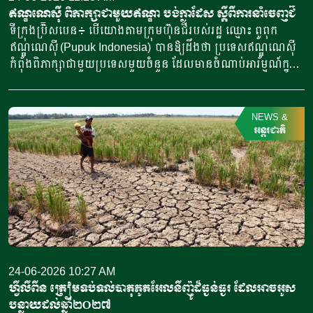
បាននូវវិបុលភាពរយៈពេលវែង និងការងារនៅថ្ងៃអនាគត”។ ប្រទេស
ឥណ្ឌូណេស៊ី ពិភាក្សាជាមួយឥណ្ឌា បង់ក្លាដែស ស្តីពីការនាំចេញជី
ទាំងពីរកំពុងអភិវឌ្ឍមូលដ្ឋានឧស្សាហកម្មរបស់ខ្លួនយ៉ាងឆាប់រហ័ស
ទីក្រុងប្រ៊ីសបេន៖ បើយោងតាមក្រុមហ៊ុនជីរបស់រដ្ឋ ឈ្មោះ ពូពុក
ហើយនៅប្រទេសម៉ិកស៊ិក បច្ចុប្បន្នឧស្សាហកម្មនេះមាន
ឥណ្ឌូណេស៊ី (Pupuk Indonesia) បានឱ្យដឹងថា ប្រទេសឥណ្ឌូណេស៊ី
ចំនួន១៨ភាគរយនៃការបំភាយឧស្ម័នផ្ទះកញ្ចក់។ ប្រទេសប្រេស៊ីល
កំពុងពិភាក្សាជាមួយប្រទេសមួយចំនួន ដែលមានចំណាប់អារម្មណ៍ក្នុង
និងម៉ិកស៊ិក នឹងទទួលបានចំណែកទឹកប្រាក់ចំនួន២៥០លានដុល្លារ
ការនាំចូលជីអ៊ុយរ៉េរបស់ខ្លួន ដើម្បីស្តុកទុកបម្រុងចំពេលមានការរំខាន
រៀងៗខ្លួន។ ជំនួយនេះមានបំណងដើរតួជានុយ “កាតាលីករ” ដើម្បី
ដល់ខ្សែសង្វាក់ផ្គត់ផ្គង់ពិភពលោក ដោយសារសង្គ្រាមអ៊ីរ៉ង់។ ប្រធាន
ស្រូបយកទឹកប្រាក់ដ៏ច្រើនសន្ធឹកសន្ធាប់ពីធនាគារ និងវិនិយោគិន
ក្រុមហ៊ុនពូពុក ឥណ្ឌូណេស៊ី លោក រ៉ាស់ម៉ាដ ព្រីបាឌី (Rahmad
NEWS
&
ឯកជន។ នៅប្រទេសម៉ិកស៊ិក ការវិនិយោគនេះត្រូវបានគេរំពឹងថា នឹង
Pribadi) បានកត់សម្គាល់ថា ការពិភាក្សាផ្នែកពាណិជ្ជកម្មកំពុងបន្ត
អន្តរជាតិ
ធ្វើឱ្យមានសហហិរញ្ញប្បទានចំនួន១,៦៨ពាន់លានដុល្លារ រួមទាំងទឹក
ស្របពេលប្រទេសឥណ្ឌូណេស៊ី កំពុងផ្គត់ផ្គង់ជីទៅកាន់ប្រទេសអូស្ត្រាលី
ប្រាក់១,២ពាន់លានដុល្លារ ពីវិនិយោគិនឯកជនផងដែរ។ ស្ថាប័នចូល
ក្រោមកិច្ចព្រមព្រៀងសហប្រតិបត្តិការរវាងរដ្ឋាភិបាល និងរដ្ឋាភិបាល។
រួមរួមមានក្រុមធនាគារអភិវឌ្ឍន៍អន្តរ-អាមេរិក (Inter-American
លោកប្រធានក្រុមហ៊ុន បានលើកឡើងបែបបនេះ ក្នុងពិធីទទួលជី
Development Bank Group) និងក្រុមធនាគារពិភពលោក (World
ឥណ្ឌូណេស៊ីចំនួន៤៧ ២៥០តោន នៅកំពង់ផែទីក្រុងប្រ៊ីសបេន
Bank Group) […]
(Brisbane) ប្រទេសអូស្ត្រាលី កាលពីថ្ងៃទី២២ ខែមិថុនា
ឆ្នាំ២០២៦នេះ។ លោកមានប្រសាសន៍ដូច្នេះថា “យើងបានចាប់ផ្តើមធ្វើ
ពាណិជ្ជកម្មជាមួយអូស្ត្រាលី ហើយឥឡូវនេះកំពុងពិភាក្សាជាមួយប្រទេស
ផ្សេងទៀត រួមមានបង់ក្លាដែស ឥណ្ឌា និងប្រទេសមួយចំនួនទៀតនៅ
24-06-2026 10:27 AM
អាស៊ី”។ លោក រ៉ាស់ម៉ាដ ព្រីបាឌី បានពន្យល់ថា ការចរចានេះធ្វើឡើង
ហ្វីលីពីន ត្រៀមទប់ទល់បាតុភូតអែលនីញ៉ូដ៏ធ្ងន់ធ្ងរ ដែលអាចអូស
បន្ទាប់ពីការសម្រេចចិត្តរបស់រដ្ឋាភិបាលក្នុង
បន្លាយដល់ឆ្នាំ២០២៧