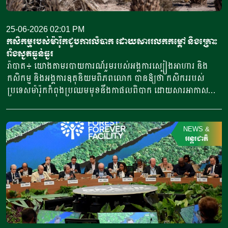
ឧស្សាហកម្មកសិកម្មបាននិងកំពុងតាមដានយ៉ាងដិតដល់នូវល្បឿននៃ
ការចាកចេញកប៉ាល់ ចំពេលមានការរំពឹងទុកថា ការកើនឡើងអាចមាន
បន្តិចម្តងៗ ដោយសារកប៉ាល់រាប់រយគ្រឿងដឹកទំនិញផ្សេងៗគ្នា ហើយ
25-06-2026 02:01 PM
កំពុងដណ្តើមគ្នាចេញមុន។ តំបន់ឈូងសមុទ្រពែក្ស គឺជាជម្រក
កសិកម្មរបស់ម៉ារ៉ុកជួបការលំបាក ដោយសាររលកកម្តៅ និងគ្រោះ
របស់រោងចក្រជីដ៏ធំបំផុតមួយរបស់ពិភពលោក ហើយផ្លូវទឹកនេះជីបាន
រាំងស្ងួតធ្ងន់ធ្ងរ
ឆ្លងកាត់ប្រហែលមួយភាគបីនៃពាណិជ្ជកម្មជីអ៊ុយរ៉េ ដែលជាសារធាតុ
រ៉ាបាត៖ យោងតាមរបាយការណ៍រួមរបស់អង្គការស្បៀងអាហារ និង
ចិញ្ចឹមដំណាំដ៏សំខាន់បំផុតមួយរបស់ពិភពលោក។ ទិន្នន័យបានបង្ហាញ
កសិកម្ម និងអង្គការឧតុនិយមពិភពលោក បានឱ្យថា កសិកររបស់
ទៀតថា បរិមាណនាំចេញជីប្រចាំសប្តាហ៍តាមរយៈច្រកសមុទ្រហ័តមូស
ប្រទេសម៉ារ៉ុកកំពុងប្រឈមមុខនឹងកាផលពិបាក ដោយសារអាកាសធាតុ
បានកើនឡើងជិតដល់៥៣ម៉ឺនតោន ចាប់តាំងពីបានបញ្ចប់នៅថ្ងៃទី២១
ក្តៅខ្លាំង និងគ្រោះរាំងស្ងួតអូសបន្លាយពេលយូរ បានធ្វើឱ្យវិស័យ
ខែមិថុនា ឆ្នាំ២០២៦នេះ។ គោលដៅទីផ្សារនៅក្នុងទ្វីបអាស៊ី ដែល
កសិកម្មជួបបញ្ហា។ ក្នុងរយៈពេលប៉ុន្មានឆ្នាំកន្លងមកនេះ ជាពិសេសនៅ
កប៉ាល់ចេញទៅ រួមមានប្រទេសចិន ឥណ្ឌា និងប្រទេសស្រីលង្កា។
ចន្លោះឆ្នាំ២០២២ និង២០២៤ អាកាសធាតុនៅក្នុងប្រទេសម៉ារ៉ុកស្ថិត
NEWS
&
ប្រទេសឥណ្ឌា គឺជាអ្នកនាំចូលជីអ៊ុយរ៉េ និងជីផូស្វាត លំដាប់កំពូល។
មានស្ថានភាពកាន់តែអាក្រក់ទៅ ដោយមានគ្រោះរាំងស្ងួតរយៈពេលប្រាំ
អន្តរជាតិ
កប៉ាល់មួយគ្រឿងកំពុងចេញដំណើរឆ្ពោះទៅប្រទេសប្រេស៊ីល ដែល
មួយឆ្នាំជាប់គ្នា រហូតធ្វើឱ្យកសិករខ្វះទឹកស្រោចស្រពដំណាំ និងជូប
អ្នកទិញកំពុងបង្កើតស្តុកជី មុនរដូវដាំសណ្តែកសៀងចាប់ផ្តើមនៅក្នុងខែ
ប្រទះបញ្ហារលកកម្តៅម្តងហើយម្តងទៀត នាំឱ្យសីតុណ្ហភាពឡើងដល់
កញ្ញាខាងមុខនេះ។ ខណៈពេលធ្វើដំណើរអាចចំណាយពេលច្រើន
កម្រិតគ្រោះថ្នាក់។ ក្នុងករណីខ្លះ កម្តៅមិនត្រឹមតែកើនឡើងមួយថ្ងៃ ឬពីរ
សប្តាហ៍សម្រាប់នាំជីទៅដល់អ្នកទិញ តម្លៃជីអ៊ុយរ៉េបានធ្លាក់ចុះរួចស្រេច
ថ្ងៃប៉ុណ្ណោះទេ ប៉ុន្តែបានអូសបន្លាយរយៈពេលវែង។ កាលពី(ក្នុងខែមីនា
ទៅហើយ ដោយសារមានការភ័យខ្លាចមានការរំខានដល់ដំណើរ
ឆ្នាំ២០២៣ មានរយៈពេល១១ថ្ងៃ ហើយមួយទៀតនៅខែកក្កដា
ផ្គត់ផ្គង់។ ការផ្លាស់ប្តូរយ៉ាងខ្លាំងចាប់តាំងពីសប្តាហ៍ដំបូងនៃសង្គ្រាម បាន
ឆ្នាំ២០២៤ បានរត់រយៈពេល១០ថ្ងៃ។ ក្នុងអំឡុងពេលទាំងនេះ
បន្ធូរបន្ថយការគំរាមកំហែងដ៏ធំបំផុតមួយចំពោះអតិផរណាស្បៀង
សីតុណ្ហភាពច្រើនតែឡើងលើសពី៤០អង្សា ដែលធ្វើឱ្យដំណាំ សត្វ និង