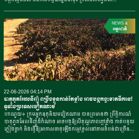
រដ្ឋ សម្រាប់កែច្នៃ ដំឡូង ស្ករស ប្រេងកាណូឡា និងរោងចក្រតម្បាញ់
បាតុភូតអែលនីញ៉ូ (El Nino) កាន់តែធ្ងន់ធ្ងរ និងបង្កឱ្យខ្វះទឹកស្រោច
ផងដែរ។ ដំណើរទស្សនកិច្ចរយៈពេលប្រាំថ្ងៃនេះ […]
ស្រព។ ប្រធានសមាគម លោក អាប់ឌុល រ៉ាស៊ីដ (Abdul Rashid) បាន
ឱ្យដឹងថា ប្រមាណ៣០ភាគរយនៃកសិករម៉ាឡេស៊ីបានចាប់ផ្តើមដាំដុះរួច
NEWS
&
ហើយ បើទោះបីជាសកម្មភាពបង្កបង្កើនផលមានការពន្យារពេលបន្តិច
អន្តរជាតិ
ក៏ដោយ។ លោកបានបញ្ជាក់ថា «ប្រសិនបើខ្វះទឹកស្រោចស្រព
ដោយសារឥទ្ធិពលអែលនីញ៉ូ កសិករជាច្រើនអាចនឹងត្រូវកំណត់ពេល
វេលាសាបព្រោះឡើងវិញ និងកាត់បន្ថយផ្ទៃដីដាំដុះ ដើម្បីការពារ
កុំឱ្យខាតបង់ច្រើនពេក»។ អែលនីញ៉ូ គឺជាបាតុភូតអាកាសធាតុ ដែល
តែងតែនាំមកនូវអាកាសធាតុក្តៅ និងស្ងួតហួតហែងនៅប្រទេសម៉ាឡេស៊ី
ដោយឱ្យមានគ្រោះរាំងស្ងួត និងការខ្វះខាតទឹក។ អែលនីញ៉ូ គឺជា
ភាសាអេស្ប៉ាញ មានន័យថា “ក្មេងប្រុសតូច” ឬ “កូនព្រះគ្រីស្ទ”។ ឈ្មោះ
នេះត្រូវអ្នកនេសាទជនជាតិប៉េរូ បង្កើតដំបូង នៅទសវត្សឆ្នាំ១ ៦០០
22-06-2026 04:14 PM
ដោយសារតែពួកគេបានកត់សម្គាល់ឃើញចរន្តទឹកក្តៅក្នុងមហាសមុទ្រ
បាតុភូតអែលនីញ៉ូ ពង្រឹងខ្លួនកាន់តែខ្លាំង អាចបង្កកង្វះខាតទឹកនៅ
ដែលជាធម្មតាតែងតែហូរមកដល់នៅក្នុងរង្វង់វេលាបុណ្យណូអែល។
ទូទាំងប្រទេសវៀតណាម
ចំណែកខាងវិទ្យាសាស្ត្រ គឺសំដៅទៅលើទម្រង់អាកាសធាតុ ដែលកើត
ហាណូយ៖ ក្រុមអ្នកឧតុនិយមវៀតណាម បានព្រមានថា ព្រឹត្តិការណ៍
ឡើងដោយធម្មជាតិ និងកំណត់បានដោយការឡើងកម្តៅខុសប្រក្រតីនៃ
បាតុភូតអែលនីញ៉ូដ៏កំណាច អាចបង្កឱ្យសីតុណ្ហភាពក្តៅខ្លាំង កាត់បន្ថយ
សីតុណ្ហភាពផ្ទៃសមុទ្រនៅភាគកណ្តាល និងភាគខាងកើតនៃមហា
ភ្លៀងធ្លាក់ និងធ្វើឱ្យអាកាសធាតុឡើងកម្តៅខ្ពស់នៅតាមតំបន់ជាច្រើន
សមុទ្រប៉ាស៊ីហ្វិក។ អ្នកវិទ្យាសាស្ត្របានគិតទុកថា បាតុភូតនេះនឹងបន្ត
ក្នុងប្រទេសវៀតណាម។ បាតុភូតអែលនីញ៉ូ បានកើតឡើងយ៉ាងពិត