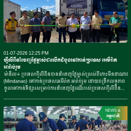
01-07-2026 12:25 PM
ហ្វីលីពីនាំចេញផ្លែម្នាស់ជាលើកដំបូងទៅកាន់ប្រទេស អេមីរ៉ាត
អារ៉ាប់រួម
ម៉ានីល៖ ប្រទេសហ្វីលីពីនបាននាំចេញផ្លែម្នាស់ស្រស់ពីកោះមីនដាណាវ
(Mindanao) ទៅកាន់ប្រទេសអេមីរ៉ាត អារ៉ាប់រួម ដោយពង្រីកលទ្ធភាព
ចូលទៅកាន់ទីផ្សារសម្រាប់ការនាំចេញផ្លែឈើរបស់ប្រទេសហ្វីលីពីន។
ក្រសួងកសិកម្មហ្វីលីពីន បានប្រារព្ធពិធីបញ្ជូនផ្លែម្នាស់ជាផ្លូវការ កាលពី
ថ្ងៃទី៦ ខែមិថុនា ឆ្នាំ២០២៦ នៅកំពង់ផែក្នុងទីក្រុងដាវ៉ៅ (Davao)
សម្រាប់ការដឹកជញ្ជូនទៅកាន់កំពង់ផែប្រទេសអេមីរ៉ាត អារ៉ាប់រួម។
NEWS
&
ការដឹកជញ្ជូននេះ ត្រូវបានរៀបចំឡើងដោយក្រុមហ៊ុននាំចេញផ្លែម្នាស់
អន្តរជាតិ
ពូជ អឹមឌី២ (MD2) ស្រស់ចំនួន១៨តោន ដែលខ្ចប់ក្នុង១ ៥០០ប្រអប់។
ផ្លែម្នាស់នេះមានប្រភពមកពីកសិដ្ឋាននៅភាគខាងត្បូងប្រទេសហ្វីលីពីន