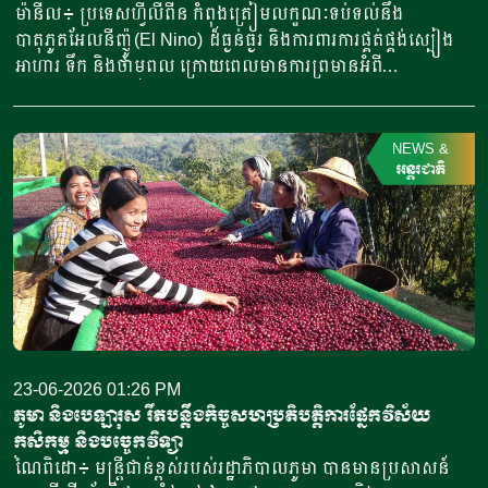
ការបែងចែកទិន្នផលជីលើសពីតម្រូវការក្នុងស្រុក សម្រាប់នាំចេញទៅ
ម៉ានីល៖ ប្រទេសហ្វីលីពីន កំពុងត្រៀមលក្ខណៈទប់ទល់នឹង
ក្រៅប្រទេស។ ទោះបីជាយ៉ាងនេះក្តី លោកបានធានាដល់
បាតុភូតអែលនីញ៉ូ (El Nino) ដ៏ធ្ងន់ធ្ងរ និងការពារការផ្គត់ផ្គង់ស្បៀង
សាធារណជនថា លោកប្រធានាធិបតីឥណ្ឌូណេស៊ី បានចេញសេចក្តី
អាហារ ទឹក និងថាមពល ក្រោយពេលមានការព្រមានអំពី
ណែនាំរួចហើយ ដើម្បីធានាឱ្យបាននូវការផ្គត់ផ្គង់គ្រប់គ្រាន់សម្រាប់
បាតុភូតអែលនីញ៉ូដ៏ធ្ងន់ធ្ងរមួយ អាចបន្តអូសបន្លាយរហូតដល់
កសិករក្នុងស្រុកជាមុនសិន។ លោកបានបន្តថា ដោយសារតម្រូវការក្នុង
ឆ្នាំ២០២៧ និងគំរាមកំហែងដល់ផលិតកម្មកសិកម្ម និងសកម្មភាពសេដ្ឋ
ស្រុកគ្រប់គ្រាន់ហើយ ដូច្នេះប្រទេសឥណ្ឌូណេស៊ី […]
កិច្ចទូទាំងប្រទេសហ្វីលីពីន។ យោងតាមសារព័ត៌មានរបស់ហ្វីលីពីន
NEWS
&
បានចេញផ្សាយថា លោកប្រធានាធិបតីហ្វីលីពីន កាលពីថ្ងៃទី២២
អន្តរជាតិ
ខែមុថុនា ឆ្នាំ២០២៦ បានថ្លែងថា ទីភ្នាក់ងាររដ្ឋាភិបាលកំពុងបង្កើនការ
ត្រៀមលក្ខណៈ ខណៈការព្យាករណ៍បានចង្អុលបង្ហាញពីស្ថានភាពគ្រោះ
រាំងស្ងួតហួតហែង ដែលអាចបង្កផលប៉ះពាល់ដល់វិស័យសំខាន់ៗរបស់
ប្រទេស។ លោកប្រធានាធិបតី បានថ្លែងក្នុងពិធីសម្ពោធគម្រោង
ធារាសាស្ត្រអាងស្តុកទឹកមួយ ស្ថិតនៅក្នុងភាគកណ្តាលប្រទេសហ្វីលីពីន
ដោយលើកឡើងថា “យោងតាមទិន្នន័យរបស់យើង មានលទ្ធភាពខ្ពស់
ណាស់ ដែលប្រទេសនេះនឹងជួបប្រទះនូវបាតុភូតអែលនីញ៉ូដ៏ធ្ងន់ធ្ងរ
និងអាចអូសបន្លាយរហូតដល់ឆ្នាំ២០២៧”។ លោកបានមាន
23-06-2026 01:26 PM
ប្រសាសន៍ថា រដ្ឋាភិបាលហ្វីលីពីនកំពុងពន្លឿនការវិនិយោគលើគម្រោង
ភូមា និងបេឡារុស រឹតបន្តឹងកិច្ចសហប្រតិបត្តិការផ្នែកវិស័យ
ប្រព័ន្ធធារាសាស្ត្រ និងការគ្រប់គ្រងធនធានទឹក ដើម្បីជួយកសិករ
កសិកម្ម និងបច្ចេកវិទ្យា
ទប់ទល់នឹងគ្រោះរាំងស្ងួត និងពង្រឹងភាពធន់នឹងគ្រោះមហន្តរាយ ដែល
ណៃពិដោ៖ មន្ត្រីជាន់ខ្ពស់របស់រដ្ឋាភិបាលភូមា បានមានប្រសាសន៍
ទាក់ទងនឹងអាកាសធាតុ។ ក្នុងចំណោមវិធានការកំពុងអនុវត្ត គឺការលើក