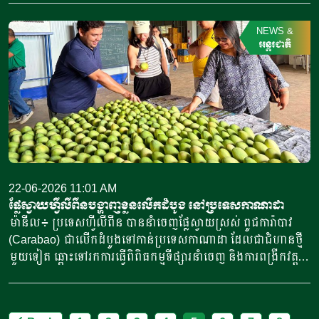
រហូតដល់ដើមឆ្នាំ២០២៧ និងត្រូវបានព្យាករថា នឹងធ្វើឱ្យមានភ្លៀងធ្លាក់
ប្រាកដ ហើយត្រូវបានគេព្យាករណ៍ថា នឹងបង្កើនឥទ្ធពលបន្ថែមទៀត
តិចតួច ព្រមទាំងអាកាសធាតុក្តៅ និងស្ងួតហួតហែងជាងមុន ដែល
នៅក្នុងរយៈប៉ុន្មានខែខាងមុខនេះ។ ស្ថានភាពបែបនេះ ធ្វើឱ្យ
NEWS
&
អាចប៉ះពាល់ដល់វិស័យកសិកម្ម […]
ប្រទេសវៀតណាមប្រឈមមុខនឹងការថយចុះនៃកម្រិតរបបភ្លៀងធ្លាក់
អន្តរជាតិ
ជួបគ្រោះរាំងស្ងួតធ្ងន់ធ្ងរ និងការជ្រៀតចូលទឹកប្រៃមកក្នុងតំបន់
ទឹកសាបកាន់តែច្រើន ហើយក៏បង្កឱ្យមានព្យុះសង្ឃរា ភ្លៀងធ្លាក់ខ្លាំង និង
បង្កគ្រោះទឹកជំនន់យ៉ាងគំហុកតែម្តង។ លោក ដាង ថាញ់ម៉ៃ (Dang
Thanh Mai) អគ្គនាយករងនៃនាយកដ្ឋានឧតុនិយម និងជលសាស្ត្រ
វៀតណាម បាននិយាយកាលពីពេលថ្មីនេះថា ទាំងគំរូព្យាករណ៍ក្នុង
ស្រុក និងគំរូព្យាករណ៍អន្តរជាតិ ពិតជាបង្ហាញថា បាតុភូតអែលនីញ៉ូ
កំពុងបន្កើនឥទ្ធិចាប់ពីខែមិថុនា ឆ្នាំ២០២៦ និងកាន់តែខ្លាំងឡើងៗ ក្នុង
អំឡុងឆមាសទី២ ហើយអាចបន្តអូសបន្លាយរហូតដល់ដើមឆ្នាំ២០២៧។
22-06-2026 11:01 AM
ជាការកត់សម្គាល់ លទ្ធភាពនៃការកើតមានបាតុភូតអែលនីញ៉ូ គឺកាន់
ផ្លែស្វាយហ្វីលីពីនបង្ហាញខ្លួនលើកដំបូង នៅប្រទេសកាណាដា
ច្បាស់ឡើងៗ ដោយបច្ចុប្បន្នត្រូវបានប៉ាន់ប្រមាណថា អាចកើត
ម៉ានីល៖ ប្រទេសហ្វីលីពីន បាននាំចេញផ្លែស្វាយស្រស់ ពូជការ៉ាបាវ
មានពី៦០ ទៅ៦៥ភាគរយ បើប្រៀបធៀបទៅនឹងបាតុភូតអែលនីញ៉ូ ក្នុង
(Carabao) ជាលើកដំបូងទៅកាន់ប្រទេសកាណាដា ដែលជាជំហានថ្មី
ឆ្នាំ២០១៥-២០១៦ និងអាចជាប់ចំណាត់ថ្នាក់ក្នុងចំណោមព្រឹត្តិការណ៍
មួយទៀត ឆ្ពោះទៅរកការធ្វើពិពិធកម្មទីផ្សារនាំចេញ និងការពង្រីកវត្ត
បាតុភូតអែលនីញ៉ូដ៏ខ្លាំងបំផុត ក្នុងកំណត់ត្រាប្រវត្តិសាស្ត្រពិភពលោក
មានផលិតផលកសិកម្មក្នុងស្រុក នៅលើពិភពលោក។ ក្រសួងកសិកម្ម
ចាប់តាំងពីឆ្នាំ១៩៥០។ យោងតាមលោក ដាង ថាញ់ម៉ៃ បានឱ្យដឹង
ហ្វីលីពីន បាននិយាយថា ក្រុមហ៊ុនហ្វីលីពីនពីរ បាននាំចេញផ្លែស្វាយ
ទៀតថា​ ប្រសិនបើសេណារីយ៉ូនេះលេចចេញជារូបរាងពិតប្រាកដ […]
ស្រស់របស់ខ្លួនទៅកាន់អ្នកនាំចូល មានទីតាំងនៅក្នុងខេត្តអនតារីយ៉ូ