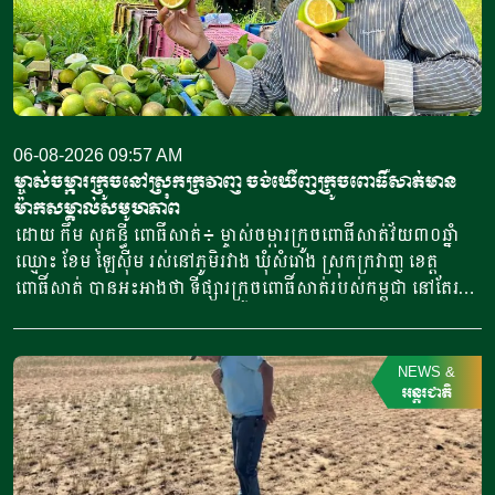
ដំណើរទស្សនកិច្ចនេះដែរ មន្ត្រីអាហ្វហ្គានីស្ថាននឹងជួបពិភាក្សាជាមួយ
ភាគីម៉ុលដូវ៉ា អំពីការអភិវឌ្ឍវិស័យកសិកម្ម ការស្រាវជ្រាវវិទ្យាសាស្ត្រ
ការការពារដំណាំ ការគ្រប់គ្រងសត្វល្អិតចង្រៃ បច្ចេកវិទ្យាកសិកម្មទំនើប
និងការអនុវត្តគម្រោងស្រាវជ្រាវរួមគ្នា។ ក្រសួងបានបញ្ជាក់ថា ដំណើរ
ទស្សនកិច្ចនេះ គឺជាផ្នែកមួយនៃការខិតខំប្រឹងប្រែងរបស់ប្រទេស
អាហ្វហ្គានីស្ថាន ក្នុងការពង្រឹងទំនាក់ទំនងជាអន្តរជាតិ និងការផ្លាស់ប្តូរ
06-08-2026 09:57 AM
ចំណេះដឹងជំនាញ ស្តីពីកសិកម្មប្រកបដោយចីរភាព និងបច្ចេកវិទ្យា
ម្ចាស់ចម្ការក្រូចនៅស្រុកក្រវាញ ចង់ឃើញក្រូចពោធិ៍សាត់មាន
ដែលមិនប៉ះពាល់បរិស្ថាន។ មន្ត្រីអាហ្វហ្គានីស្ថានជឿថា ដំណើរទស្សន
ម៉ាកសម្គាល់សមូហភាព
កិច្ចនេះនឹងជួយឲ្យប្រទេសខ្លួនទទួលបានអត្ថប្រយោជន៍ពីជំនាញ​
ដោយ កឹម សុគន្ធី ពោធិ៍សាត់៖ ម្ចាស់ចម្ការក្រូចពោធិ៍សាត់វ័យ៣០ឆ្នាំ
កសិកម្មរបស់អឺរ៉ុប ពង្រឹងសមត្ថភាពស្រាវជ្រាវ ណែនាំបច្ចេកទេស
ឈ្មោះ ខែម ឡៃស៊ីម រស់នៅភូមិរវាង ឃុំសំរោង ស្រុកក្រវាញ ខេត្ត
កសិកម្មទំនើប និងពង្រីកកិច្ចសហប្រតិបត្តិការផ្នែកវិទ្យាសាស្ត្រ និង
ពោធិ៍សាត់ បានអះអាងថា ទីផ្សារក្រូចពោធិ៍សាត់របស់កម្ពុជា នៅតែរក្សា
បច្ចេកទេសជាមួយម៉ុលដូវ៉ា ក្នុងរយៈពេលវែង។ ដំណើរនេះកើតឡើង
បានស្ថិរភាព ដោយសារមានតម្រូវការខ្ពស់ពីអ្នកប្រើប្រាស់នៅទូទាំង
ស្របពេលប្រទេសអាហ្វហ្គានីស្ថានកំពុងពង្រីកកិច្ចសហប្រតិបត្តិការ
ប្រទេស។ លោក ខែម ឡៃស៊ីម ដែលជាម្ចាស់ចម្ការ និងជាអ្នក
កសិកម្មជាមួយដៃគូក្នុងតំបន់ និងអន្តរជាតិ ដើម្បីបង្កើនផលិតភាព កែ
ប្រមូលទិញផ្លែក្រូចពីកសិករនៅក្នុងតំបន់ បានឱ្យដឹងថា លោកកំពុង
NEWS
&
ទម្រង់វិធីសាស្ត្រធ្វើកសិកម្ម និងគាំទ្រការអភិវឌ្ឍប្រកបដោយចីរភាពក្នុង
គ្រប់គ្រងចម្ការក្រូចលើផ្ទៃដីជិត៦០ហិកតា។ បច្ចុប្បន្ន ទីផ្សារក្រូច
អន្តរជាតិ
វិស័យកសិកម្ម។ ក្នុងពេលសង្គ្រាមរវាងអ៊ីរ៉ង់ និងអ៊ីស្រាអែល-អាម៉េរិក
ពោធិ៍សាត់ធម្មជាតិមិនមានសញ្ញាធ្លាក់ចុះនោះទេ ដោយនៅតែមានការ
[…]
បញ្ជាទិញជាបន្តបន្ទាប់ពីអតិថិជន។ ក្រៅពីការប្រមូលផលពីចម្ការរបស់
ខ្លួន លោកក៏ដើរតួនាទីជាអ្នកប្រមូលទិញផ្លែក្រូចពីកសិករដទៃទៀត