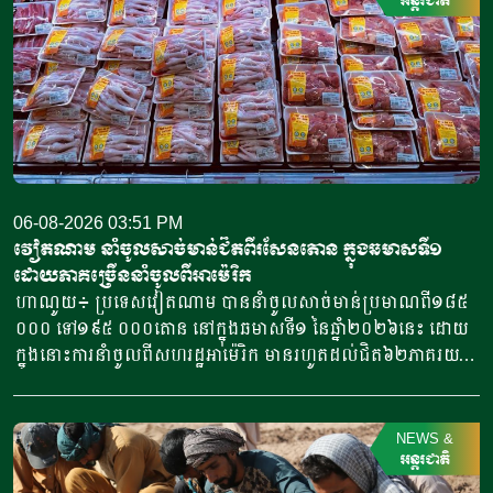
បន្ទាយស្រី ខេត្តសៀមរាប​ បានឱ្យដឹង​ថា មុខរបរធ្វើនំអាកោត្នោត​
អន្តរជាតិ
លក់ជូនប្រជាពលរដ្ឋនិងភ្ញៀវទេសចរណ៍អន្តរជាតិ​ ក្នុងពេលសព្វថ្ងៃនេះ
អ្នកស្រីបានចាប់ផ្តើម​នៅឆ្នាំ​២០២០​ ​ជាមួយនិងអង្ករ​ចំនួន​១០កំប៉ុង នៅ​
ក្នុងសម័យកាលនៃការរីករាលដាលនៃជំងឺកូវីដ​១៩​ នៅពេល​ប្រជា
ពលរដ្ឋភាគច្រើន​ ក៏ដូចជាអ្នកស្រីបាត់បង់ការងារ ហើយ​នំអាកោត្នោតជា
ចំណីមួយប្រភេទ​ ដែលប្រជាពលរដ្ឋរស់នៅក្នុងតំបន់​និយម​ពិសា។​ អ្នក
ស្រីលើកឡើង​ថា នៅក្នុងសម័យកូវីដ​១៩ ​នំចំណី​ដែលប្រជាពលរដ្ឋ​
អាចហូបបានមានសភាព​ក្តៅ​ៗ​ មានតែនំអាកោត្នោត​ ហើយ​ក៏មិនបាន
សម័យថា​ មុខរបរ​តូចតាច​មួយនេះ​រីកចម្រើនបាន​ដូចសព្វថ្ងៃនេះដែរ។
06-08-2026 03:51 PM
អ្នកស្រីគ្រាន់តែនឹកគិតថា​ មុខរបរលក់នំអាកោត្នោតនេះ បានត្រឹម​តែ
វៀតណាម នាំចូលសាច់មាន់ជិតពីរសែនតោន ក្នុងឆមាសទី១
ចិញ្ចឹមជីវភាពគ្រួសារ​ប៉ុណ្ណោះ​​ ដោយសារ​ចំណង់ចំណូលចិត្តធ្វើនំ​ រួមផ្សំ​
ដោយភាគច្រើននាំចូលពីអាម៉េរិក
វត្ថុធាតុដើម​ ឬគ្រឿងផ្សំ​ភាគច្រើន​មានស្រាប់​នៅក្នុងភូមិ ​និងមានតម្លៃធូរ
ហាណូយ៖ ប្រទេសវៀតណាម បាននាំចូលសាច់មាន់ប្រមាណពី១៨៥
ថ្លៃ​ ហើយបើសិនលក់នំមិនអស់មានតែចែកជូនពលរដ្ឋ​រស់នៅជិតខាង​
០០០ ទៅ១៩៥ ០០០តោន នៅក្នុងឆមាសទី១ នៃឆ្នាំ២០២៦នេះ ដោយ
យកទៅពិសា។​ អ្នកស្រី ថ្លុង ថាន​ បានអះអាង​ថា​ កាលចាប់ផ្តើមធ្វើនំ
ក្នុងនោះការនាំចូលពីសហរដ្ឋអាម៉េរិក មានរហូតដល់ជិត៦២ភាគរយនៃ
អាកោត្នោតលក់ដំបូងៗ​ប្រើអង្ករតែ១០កំប៉ុង ឬអង្ករមានទម្ងន់ប្រហែល​បី
បរិមាណនាំចូលសរុប។ ការនាំចូលនេះ មានតម្លៃទឹកប្រាក់
គីឡូក្រាម​ ​អាចធ្វើនំ​លក់បានប្រាក់​ប្រមាណមួយសែនរៀលក្នុងមួយថ្ងៃ​។ ​​
ប្រមាណពី១៩០ ទៅ២០៥លានដុល្លារ ខណៈពេលការនាំចូលសាច់ និង
បច្ចុប្បន្នបើគិត​ពីថ្ងៃចន្ទដល់សុក្រ ​​ក្នុងមួយថ្ងៃ​ប្រើប្រាស់អង្ករប្រមាណ​
គ្រឿងក្នុង បានកើនឡើងពី២៦ ទៅ៣៧,៦ភាគរយ ប្រៀបធៀបនឹងរយៈ
NEWS
&
១០០​​​​​គីឡូក្រាម​ […]
ពេលដូចគ្នា កាលពីឆ្នាំ២០២៥។ សមាគមបសុសត្វបានឱ្យដឹងថា ការ
អន្តរជាតិ
កាត់បន្ថយពន្ធគយក្រោមពាណិជ្ជកម្មសេរី បានបង្កើនសមត្ថភាពប្រកួត