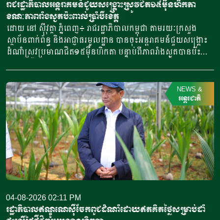
Support Facility-CSF) របស់ ADB […]
រាជរដ្ឋាភិបាលអន្តរាគមន៍ជួយសង្គ្រោះស្រូវជិត១៥ម៉ឺនហិកតា
ខណៈភាពរាំងស្ងួតប៉ះពាល់ប្រាំបីខេត្ត
ដោយ នៅ ស៊ីវុត្ថា ភ្នំពេញ៖ រាជរដ្ឋាភិបាលកម្ពុជា តាមរយៈក្រសួង
ស្ថាប័នពាក់ព័ន្ធ និងអាជ្ញាធរមូលដ្ឋាន បានចុះអន្តរាគមន៍ជួយសង្គ្រោះ
ដំណាំស្រូវប្រមាណជិត១៥ម៉ឺនហិកតា បន្ទាប់ពីភាពរាំងស្ងួតបានប៉ះ
ពាល់ដល់ផ្ទៃដីដាំដុះនៅក្នុងខេត្តចំនួនប្រាំបីសរុបជិតបីម៉ឺនហិកតា។
លោក សុទ្ធ គឹមកុលមុនី អ្នកនាំពាក្យគណៈកម្មាធិការជាតិគ្រប់គ្រង
គ្រោះមហន្តរាយ បានថ្លែងថា គិតត្រឹមថ្ងៃទី៣០ ខែកក្កដា ឆ្នាំ២០២៦
NEWS
&
ខេត្តរងផលប៉ះពាល់ដោយសារភាពរាំងស្ងួតមានចំនួនប្រាំបីខេត្ត រួមមាន
អន្តរជាតិ
ខេត្តបន្ទាយមានជ័យ បាត់ដំបង ពោធិ៍សាត់ កំពង់ឆ្នាំង ប៉ៃលិន
កំពង់ចាម កំពង់ធំ និងខេត្តសៀមរាប។ ចំណែកផ្ទៃដីដំណាំ
ស្រូវរងផលប៉ះពាល់សរុបមានជាង២៨៩ ០០០ហិកតា។ លោកបានឱ្យ
ដឹងថា រាជរដ្ឋាភិបាលបានចាត់វិធានការអន្តរាគមន៍ជាបន្ទាន់ តាមរយៈ
ក្រសួងធនធានទឹក និងឧតុនិយម ព្រមទាំងក្រសួង ស្ថាប័ន និងអាជ្ញាធ
រពាក់ព័ន្ធ ដោយអាចជួយសង្គ្រោះផ្ទៃដីដំណាំស្រូវបានប្រមាណ១៤៧
០០០ហិកតា ដែលធ្វើឱ្យស្ថានភាពដំណាំមានភាពប្រសើរឡើងវិញ។
លោកបានបន្តថា ការអន្តរាគមន៍របស់រាជរដ្ឋាភិបាល គួបផ្សំនឹងការចូល
04-08-2026 02:11 PM
រួមសហការរបស់ប្រជាពលរដ្ឋ និងការធ្លាក់ភ្លៀងជាបន្តបន្ទាប់ក្នុងរយៈ
រដ្ឋាភិបាលឥណ្ឌូណេស៊ីចែកពូជដំណាំដោយឥតគិតថ្លៃសម្រាប់ដាំ
ពេលកន្លងមក បានធ្វើឱ្យដំណាំស្រូវភាគច្រើនចាប់ផ្តើមលូតលាស់ឡើង