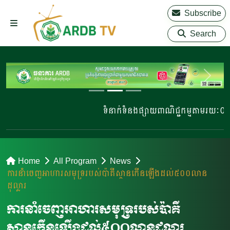
Subscribe
Search
ទំនាក់ទំនងផ្សាយពាណិជ្ជកម្មតាមរយៈ 023 220
Home
All Program
News
ការនាំចេញអាហារសមុទ្ររបស់ប៉ាគីស្ថានកើនឡើងដល់៥០០លាន
ដុល្លារ
ការនាំចេញអាហារសមុទ្ររបស់ប៉ាគី
ស្ថានកើនឡើងដល់៥០០លានដុល្លារ