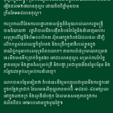
ឡើងដល់១២៧លានដុល្លារ ដោយគិតពីឆ្នាំមុនបាន
ត្រឹមតែ១១៨លានដុល្លា។
ការប្រកាសពីផែនការហេដ្ឋារចនាសម្ព័ន្ធដ៏ធំមួយរបស់លោករដ្ឋមន្ត្រី
បាននិយាយថា រដ្ឋាភិបាលនឹងបង្កើតតំបន់កែច្នៃនិងនាំចេញអាហារ
សមុទ្រលើផ្ទៃដីទំហំ១០០ហិកតា ស្ថិតនៅក្នុងកំពង់ផែជលផល ដើម្បី
លើកកម្ពស់ដល់សេដ្ឋកិច្ចបៃតង និងពង្រីកតួនាទីរបស់ខ្លួនក្នុង
ពាណិជ្ជកម្មអាហារសមុទ្រពិភពលោក។ តាមការប៉ាន់ប្រមាណ​គម្រោង
នេះនឹងមានទឹកប្រាក់ចំនួន៦០ ទៅ៨០លានដុល្លារ សម្រាប់ការកែច្នៃ
ខ្នាតមធ្យម និងខ្នាតធំសម្រាប់ត្រី និងបង្គា​ រួមជាមួយនឹងតម្លៃបន្ថែម និង
កន្លែងវេចខ្ចប់សម្រាប់ការនាំចេញ។
លោកបានបន្ថែមទៀតថា តំបន់នេះនឹងរួមបញ្ចូលជាមួយនឹងការផ្ទុកនៅ
ក្នុងកន្លែងត្រជាក់ ដែលមានសីតុណ្ហភាពចាប់ពី -១៨ដល់ -៤០អង្សាសេ
នៅក្នុងរោងចក្រ​ និងស្ថានីយ៍បង្កក ដែលមានសមត្ថភាពក្នុងការ
ផលិតពី៥០ ទៅ១០០តោន​ក្នុងមួយថ្ងៃ៕