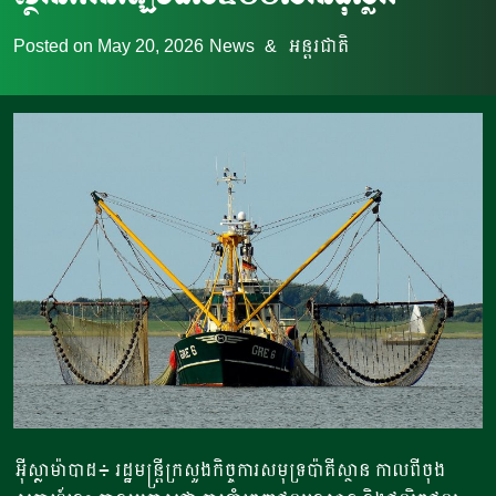
Posted on
May 20, 2026
News
&
អន្តរជាតិ
អ៊ីស្លាម៉ាបាដ៖ រដ្ឋមន្ត្រីក្រសួងកិច្ចការសមុទ្រប៉ាគីស្ថាន កាលពីចុង