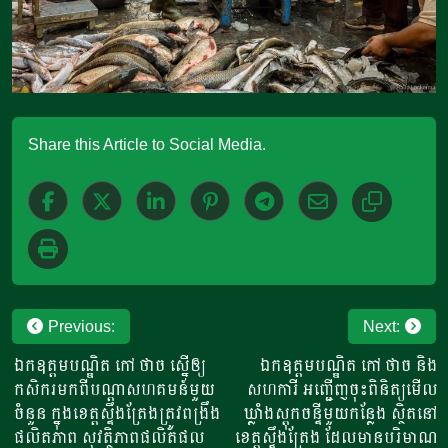
Share this Article to Social Media.
Post
Previous:
Next:
navigation
ឯកឧត្តមបណ្ឌិត កៅ ថាច ស្នើឲ្យ
ឯកឧត្តមបណ្ឌិត កៅ ថាច និង
កសិករមកពីបណ្តាសហគមន៍មួយ
សហការី អញ្ជើញចុះពិនិត្យមើល
ចំនួន ក្នុងខេត្តស្ទឹងត្រែងត្រូវពង្រឹង
ឃ្លាំងស្តុកចន្ទីមួយកន្លែង ស្ថិតនៅ
ផលិតភាព សុវត្ថិភាពផលិតផល
ខេត្តស្ទឹងត្រែង ដែលមានបរិមាណ