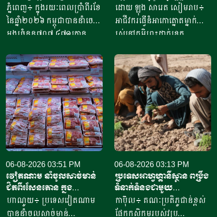
តោន គិតជាទឹកប្រាក់​
ចំណូលបាន​ជិត១០លានរៀល
ភ្នំពេញ៖ ក្នុងរយៈពេលប្រាំពីរខែ
ដោយ ឡុង សារេត​ សៀមរាប៖ ​
ជាង៤១៥លានដុល្លារ
ក្នុងមួយថ្ងៃ
នៃឆ្នាំ២០២៦ កម្ពុជាបាននាំចេញ
អាជីវករ​​ធ្វើនំអាកោត្នោត​ម្នាក់
អង្ករចំនួន៧០៧ ៤៧១តោន​
រស់នៅភូមិព្រះដាក់ខេត្ត
តាមរយៈក្រុមហ៊ុននាំចេញអង្ករ
សៀមរាប​ ​​ក្នុងឆ្នាំ​២០២០​ បាន
ចំនួន៦១ក្រុមហ៊ុន ដោយនាំ
ចាប់ផ្តើម​ដំបូង​ចេញពីអង្ករ​
ចេញទៅកាន់គោលដៅចំនួន៦៦
១០កំប៉ុង ឬមានទម្ងន់​ប្រហែល​បី
ដែលក្នុងនោះទៅកាន់បណ្តា
គីឡូក្រាម រហូតមកដល់ឆ្នាំ​
ប្រទេសនៅក្នុងតំបន់អឺរ៉ុប
២០២៦នេះ អាច​លក់នំបាន​ពី៤
ចំនួន៣៣ ​បានបរិមាណអង្ករ
០០០ ទៅ​៨០០០នំ​ គិតជាប្រាក់
ចំនួន២០៧ ១៥៧តោន គិតជា
ចំណូលសរុបបានពីបីលានដល់​
ទឹកប្រាក់ចំនួន១៥៦,៤៥​លាន
ប្រាំបីលានរៀល​ក្នុងមួយថ្ងៃ​។ អ្នក
ដុល្លារ។ ឧកញ៉ា ឡាយ ឈុនហួ
ស្រី ថ្លុង ថាន ម្ចាស់ហាង​យីហោ
ប្រធានសហព័ន្ធស្រូវអង្ករកម្ពុជា
06-08-2026 03:51 PM
“អាកោត្នោតព្រះដាក់” នៅឃុំព្រះ
06-08-2026 03:13 PM
វៀតណាម នាំចូលសាច់មាន់
ប្រទេសអាហ្វហ្គានីស្ថាន ពង្រឹង
បានមានប្រសាសន៍ថា ការនាំ
ដាក់​ ស្រុក​បន្ទាយស្រី ខេត្ត
ជិតពីរសែនតោន ក្នុង
ទំនាក់ទំនងជាមួយ
ចេញអង្ករសម្រាប់ឆ្នាំ២០២៦នេះ
សៀមរាប​ បានឱ្យដឹង​ថា មុខរបរ
ឆមាសទី១ ដោយភាគច្រើននាំ
ប្រទេសម៉ុលដូវ៉ា ដើម្បីជំរុញ
ហាណូយ៖ ប្រទេសវៀតណាម
កាប៊ុល៖ គណៈប្រតិភូជាន់ខ្ពស់
នឹងសម្រេចបានជោគជ័យតាម
ធ្វើនំអាកោត្នោត​លក់ជូនប្រជា
ចូលពីអាម៉េរិក
កិច្ចសហប្រតិបត្តិការផ្នែក
បាននាំចូលសាច់មាន់
ផ្នែកកសិកម្មរបស់វប្រ
ផែនការ ហើយ​មិនមានបញ្ហាអ្វី
ពលរដ្ឋនិងភ្ញៀវទេសចរណ៍