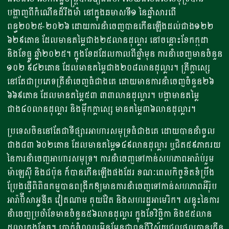
បង្ហាញពីកំណើនដ៏រឹងមាំ នៅក្នុងឆមាសទី១ នៃឆ្នាំសារពើ
ពន្ធ២០២៥-២០២៦ ដោយការនាំចេញបានកើនឡើងដល់ជាង១២២​
៦២៩តោន ដែលមានតម្លៃជាង២៥លានដុល្លារ នៅចន្លោះខែកក្កដា
និងខែធ្នូ ឆ្នាំ២០២៥។ ក្នុងខែដដែលកាលពីឆ្នាំមុន ការនាំចេញមានចំនួន
១០២​ ៩៤២តោន ដែលមានតម្លៃជាង២០៨លានដុល្លារ។ ត្រីក្លាស្សេ
នៅតែជាប្រភេទត្រីនាំចេញធំជាងគេ ដោយមានការនាំចេញចំនួន២៦​
៦៦៩តោន ដែលមានតម្លៃ៥៣​ ៣៣លានដុល្លារ។ បង្គាមានតម្លៃ
ជាង៤០លានដុល្លារ និងម៉ឹកក្លាស្សេ មានតម្លៃ៣៦លានដុល្លារ។
ប្រទេសចិននៅតែជាទីផ្សារអាហារសមុទ្រធំជាងគេ ដោយបាននាំចូល
ជាង៨៣ ៦០២តោន ដែលមានតម្លៃ១៤៩លានដុល្លារ ឬជិត៥៩ភាគរយ
នៃការនាំចេញអាហារសមុទ្រ។ ការនាំចេញទៅកាន់សហភាពអារ៉ាប់រួម
ម៉ាឡេស៊ី និងជប៉ុន ក៏បានកើនឡើងផងដែរ ខណៈពេលកិច្ចខិតខំប្រឹង
ប្រែងធ្វើពិពិធកម្មបានពង្រីកឲ្យមានការនាំចេញទៅកាន់សហភាពអឺរ៉ុប
អារ៉ាប៊ីសាអូឌីត វៀតណាម គុយវ៉ែត និងសហរដ្ឋអាមេរិក។ សន្ទុះនៃការ
នាំចេញប្រចាំខែមានចំនួន៥៦លានដុល្លារ ក្នុងខែវិច្ឆិកា និង៥៥លាន
ដុល្លារក្នុងខែធ្នូ។ ប្រាក់ចំណូលមិនមែនជាពន្ធពីវិស័យជលផលបានកើន