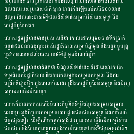
សប្តាហ៍នេះ បានប្រកាសថា ការនាំចេញផលនេសាទ និងផលិតផល
ជលផលរបស់ប្រទេសប៉ាគីស្ថាន​ បានកើនឡើងលើសពី៥០០លាន
ដុល្លារ ដែលនេះជាសមិទ្ធិផលដ៏សំខាន់សម្រាប់វិស័យសមុទ្រ និង
សេដ្ឋកិច្ចបៃតង។
លោករដ្ឋមន្ត្រីបានមានប្រសាសន៍ថា គោលដៅសម្រេចបានទឹកប្រាក់
ចំនួន៥០០លានដុល្លាររបស់រដ្ឋាភិបាលសម្រាប់ឆ្នាំមុន និងពន្ធបច្ចុប្បន្ន
ត្រូវបានឈានដល់រយៈពេល៤៦ថ្ងៃ មុនដំណាច់ឆ្នាំ។
លោករដ្ឋមន្ត្រីបានចាត់ទុកថា ចំណុចសំខាន់នេះ គឺដោយសារការកែ
ទម្រង់របស់រដ្ឋាភិបាល និងការកែលម្អការសម្របសម្រួល និងការ
ពង្រីកទីផ្សារថ្មីៗ ក្នុងគោលបំណងពង្រឹងសេដ្ឋកិច្ចដែនសមុទ្រ និងជំរុញ
សក្តានុពលនៃនាំចេញ។
លោកក៏បានកោតសរសើរចំពោះកិច្ចខិតខំប្រឹងប្រែងសម្របសម្រួល
ដោយក្រសួងកិច្ចការសមុទ្រ នាយកដ្ឋានជលផលសមុទ្រ និងភាគីពាក់
ព័ន្ធផ្សេងទៀត ដើម្បីលើកកម្ពស់ស្តង់ដារគុណភាព ធ្វើទំនើបកម្មវិស័យ
ជលផល និងកែលម្អលទ្ធភាពក្នុងការនាំចេញទៅកាន់ទីផ្សារអន្តរជាតិ។