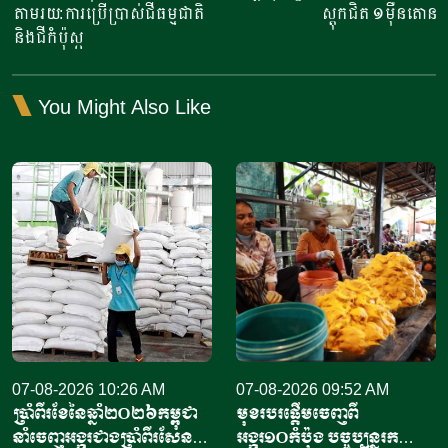
តាមរយ:ការប្រើប្រាស់ជីធម្មជាតិ
ស្តុកជិត ១ម៉ឺនតោន
និងជីកំប៉ុស្ក
You Might Also Like
07-08-2026 10:26 AM
07-08-2026 09:52 AM
ប្រាំពីរខែនៃឆ្នាំ​២០២៦កម្ពុជា
មុខរបរផ្តើមចេញពី
នាំចេញអង្ករជាងប្រាំពីរសែន​
អង្ករ១០កំប៉ុង​ បច្ចុប្បន្ន​រក