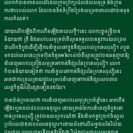
លោកក៏បានកោតសរសើរដល់ក្រុមប្រឹក្សាជលផលសមុទ្រ និងក្រុម
ការងាររបស់លោក ដែលបានខិតខំប្រឹងប្រែងសម្រេចគោលដៅបានមុន
កាលកំណត់។
ដោយលើកឡើងពីការកើនឡើងនាពេលថ្មីៗនេះ លោករដ្ឋមន្ត្រីបាន
និយាយថា ត្រី និងអាហារសមុទ្រប៉ាគីស្ថានទទួលបាននូវការយល់ព្រម
ជាលើកដំបូងដើម្បីធ្វើការនាំចូលទៅក្នុងទីផ្សាររបស់ប្រទេសរុស្ស៊ី។ រហូត
មកដល់ពេលនេះក្រុមហ៊ុនចំនួន១៦របស់ប៉ាគីស្ថានត្រូវបានអនុញ្ញាតឱ្យ
នាំចេញអាហារគ្រឿងសមុទ្រទៅកាន់ទីផ្សារនៃប្រទេសរុស្ស៊ី។ លោក
ក៏បាននិយាយទៀតថា ការនាំចូលទៅកាន់ទីផ្សារនៃប្រទេសរុស្ស៊ីនេះ​
អាចជាការត្រួសត្រាយផ្លូវសម្រាប់នាំចេញទៅកាន់ទីផ្សារសហភាព
សេដ្ឋកិច្ចអឺរ៉ាស៊ីផ្សេងទៀតផងដែរ។
បានប៉ាន់ប្រមាណថា ការនាំចេញអាហារសមុទ្រប្រចាំឆ្នាំនេះ អាចកើន
ឡើងរហូតដល់៨០០លានដុល្លារ ដោយគ្រាន់តែការនាំចេញដំបូងទៅ
កាន់ប្រទេសរុស្ស៊ី ត្រូវបានគេព្យាករណ៍ថា នឹងនាំមកនូវប្រាក់ចំណូល
ប្រហែលជាង៣០០លានដុល្លារ។ដោយសំដៅលើលទ្ធផលនៃវិស័យ
ជលផល លោករដ្ឋមន្ត្រីបានឱ្យដឹងថា វិស័យជលផលសមុទ្របាន