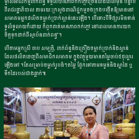
ម្ចាស់អាជីវកម្ម​ពាក់ព័ន្ធ ​ទទួលបានភាពកក់ក្តៅច្រើនជាងពេលមុន​​ បន្ទាប់
ពីរាជរដ្ឋាភិបាល​ តាមរយៈក្រសួងពាណិជ្ជកម្ម​ចងក្រងបង្កើតឱ្យមាននៅ
សមាគមអ្នកផលិតចម្លាក់ប្រាក់ស្ពាន់​នេះឡើង។​ បើទោះបីទីផ្សារមិនទាន់
ទូលំទូលាយ​ក៏ដោយ​ ក៏ពួកគាត់មានភាពកក់ក្តៅ​ នៅពេល​មានការយក
ចិត្តទុកដាក់ពីស្ថាប័នពាក់ពន្ធ​”។​
​បើតាមអ្នកស្រី ចាប សម្បត្តិ​,​ ពាក់ព័ន្ធនិង​គ្រឿងចម្លាក់ប្រាក់និងស្ពាន់​
ដែលផលិតចេញ​ពីសមាជិកសមាគម​ ក្នុងវត្ថុ​មួយ​មានតម្លៃចាប់៥ដុល្លារ
ឡើងទៅ ។តែសម្រាប់ចម្លាក់រូប​ធំៗតម្លៃ ផ្អែកទៅតាមទម្ងន់និង​​ស្នាដៃ ឬ
ទឹកដៃ​របស់​ជាងឆ្លាក់​៕