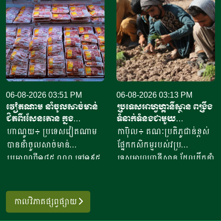
ចេញទៅកាន់គោលដៅចំនួន៦៦
១០កំប៉ុង ឬមានទម្ងន់​ប្រហែល​បី
ដែលក្នុងនោះទៅកាន់បណ្តា
គីឡូក្រាម រហូតមកដល់ឆ្នាំ​
ប្រទេសនៅក្នុងតំបន់អឺរ៉ុប
២០២៦នេះ អាច​លក់នំបាន​ពី៤
ចំនួន៣៣ ​បានបរិមាណអង្ករ
០០០ ទៅ​៨០០០នំ​ គិតជាប្រាក់
ចំនួន២០៧ ១៥៧តោន គិតជា
ចំណូលសរុបបានពីបីលានដល់​
ទឹកប្រាក់ចំនួន១៥៦,៤៥​លាន
ប្រាំបីលានរៀល​ក្នុងមួយថ្ងៃ​។ អ្នក
ដុល្លារ។ ឧកញ៉ា ឡាយ ឈុនហួ
ស្រី ថ្លុង ថាន ម្ចាស់ហាង​យីហោ
ប្រធានសហព័ន្ធស្រូវអង្ករកម្ពុជា
06-08-2026 03:51 PM
“អាកោត្នោតព្រះដាក់” នៅឃុំព្រះ
06-08-2026 03:13 PM
វៀតណាម នាំចូលសាច់មាន់
ប្រទេសអាហ្វហ្គានីស្ថាន ពង្រឹង
បានមានប្រសាសន៍ថា ការនាំ
ដាក់​ ស្រុក​បន្ទាយស្រី ខេត្ត
ជិតពីរសែនតោន ក្នុង
ទំនាក់ទំនងជាមួយ
ចេញអង្ករសម្រាប់ឆ្នាំ២០២៦នេះ
សៀមរាប​ បានឱ្យដឹង​ថា មុខរបរ
ឆមាសទី១ ដោយភាគច្រើននាំ
ប្រទេសម៉ុលដូវ៉ា ដើម្បីជំរុញ
ហាណូយ៖ ប្រទេសវៀតណាម
កាប៊ុល៖ គណៈប្រតិភូជាន់ខ្ពស់
នឹងសម្រេចបានជោគជ័យតាម
ធ្វើនំអាកោត្នោត​លក់ជូនប្រជា
ចូលពីអាម៉េរិក
កិច្ចសហប្រតិបត្តិការផ្នែក
បាននាំចូលសាច់មាន់
ផ្នែកកសិកម្មរបស់វប្រ
ផែនការ ហើយ​មិនមានបញ្ហាអ្វី
ពលរដ្ឋនិងភ្ញៀវទេសចរណ៍
វិទ្យាសាស្ត្រ និងកសិកម្ម
ប្រមាណពី១៨៥ ០០០ ទៅ១៩៥
ទេសអាហ្វហ្គានីស្ថាន ដែលដឹកនាំ
ចោទនោះទេ ជាពិសេស ស្រប
អន្តរជាតិ​ ក្នុងពេលសព្វថ្ងៃនេះ
០០០តោន នៅក្នុងឆមាសទី១ នៃ
ដោយអនុរដ្ឋមន្ត្រី លោក សាដៀ
តាមផែនការដាក់ចេញនៅ
អ្នកស្រីបានចាប់ផ្តើម​នៅឆ្នាំ​
ឆ្នាំ២០២៦នេះ ដោយក្នុងនោះការ
អាហ្សាម អូសម៉ានី (Sadr Azam
ឆ្នាំ២០១០ របស់ប្រមុខដឹកនាំរាជ
២០២០​ ​ជាមួយនិងអង្ករ​ចំនួន​
នាំចូលពីសហរដ្ឋអាម៉េរិក មាន
Osmani) បានទៅបំពេញទស្សន
រដ្ឋាភិបាល ដឹកនាំរបស់ស
កាលវិភាគផ្សព្វផ្សាយ
១០កំប៉ុង នៅ​ក្នុងសម័យកាលនៃ
រហូតដល់ជិត៦២ភាគរយនៃ
កិច្ចនៅប្រទេសម៉ុលដូវ៉ា ចាប់ពី
ម្តេចតេជោ ហ៊ុន សែន ជាអតីត
ការរីករាលដាលនៃជំងឺកូវីដ​១៩​