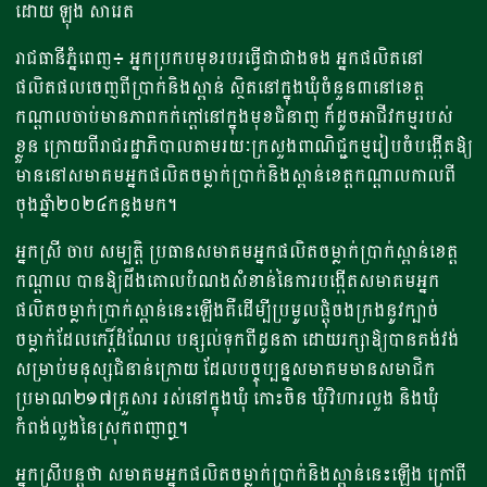
ដោយ ឡុង សារេត
រាជធានីភ្នំពេញ៖ អ្នកប្រកបមុខរបរ​ធ្វើជាជាងទង​ ​អ្នកផលិត​​​នៅ
ផលិតផល​ចេញពី​ប្រាក់និងស្ពាន់ ស្ថិតនៅក្នុងឃុំចំនួន​៣នៅខេត្ត
កណ្តាល​ចាប់មានភាពកក់ក្តៅ​នៅក្នុង​មុខជំនាញ ក៏ដូច​អាជីវកម្ម​របស់​
ខ្លួន​​ ក្រោយពីរាជរដ្ឋាភិបាល​តាមរយៈក្រសួងពាណិជ្ជកម្ម​រៀបចំបង្កើតឱ្យ
មាន​នៅសមាគម​អ្នកផលិតចម្លាក់ប្រាក់និងស្ពាន់​ខេត្តកណ្តាល​កាលពី
ចុងឆ្នាំ​២០២៤​កន្លងមក​។​
អ្នកស្រី ចាប សម្បត្តិ ប្រធានសមាគមអ្នកផលិតចម្លាក់ប្រាក់ស្ពាន់ខេត្ត
កណ្តាល បានឱ្យដឹងគោលបំណង​សំខាន់នៃការបង្កើតសមាគមអ្នក
ផលិតចម្លាក់ប្រាក់ស្ពាន់នេះឡើង​គឺដើម្បីប្រមូលផ្តុំចងក្រង​នូវក្បាច់
ចម្លាក់​ដែលកេរ្តិ៍ដំណែល​ បន្សល់ទុកពីដូនតា​ ដោយរក្សាឱ្យបានគង់វង់
សម្រាប់មនុស្សជំនាន់ក្រោយ​ ដែលបច្ចុប្បន្ន​សមាគម​មានស​មាជិក​
ប្រមាណ​​២១៧គ្រួសារ រស់នៅក្នុងឃុំ​ កោះចិន ឃុំវិហារលួង និងឃុំ
កំពង់លួងនៃស្រុកពញាឮ​។
អ្នកស្រី​បន្តថា ​សមាគមអ្នកផលិតចម្លាក់ប្រាក់និងស្ពាន់នេះឡើង ​ក្រៅពី