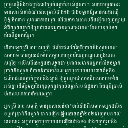
ប្រមូលផ្តុំនិងចងក្រង​នៅក្បាច់ចម្លាក់របស់ដូនតា ។ សមាគមមួយនេះ
មានសារសំខាន់ណាស់​សម្រាប់ជាងទង ជាងចម្លាក់ឱ្យមានការងារធ្វើ​
កុំឱ្យ​​ចំណាកស្រុក​ទៅខាងក្រៅ​​ ​​ ហើយខាង​សមាគមនិងធ្វើការផ្សព្វផ្សាយ
អំពីក្បាច់ចម្លាក់​ឱ្យប្រជាពលរដ្ឋបានស្គាល់នូវ​​របស់​ ដែលបន្សល់ទុក
តាំងពីដូនតាខ្មែរ​​។​
បើតាមអ្នកស្រី ចាប សម្បត្តិ ​​ ផលិតផល​កែច្នៃពីប្រាក់និងស្ពាន់របស់
សមាគម បានក្លាយជាម៉ាកសមូហភាព​ប្រចាំខេត្តកណ្តាល​ក្នុងពេល
សព្វថ្ងៃ ។លើសពីនេះ​​ក្នុងនាមខ្លួនជាប្រធានសមាគម​អ្នកផលិតចម្លាក់
ប្រាក់និងស្ពាន់​ ក៏បានអំពាវនាវ​ដល់​ អ្នកប្រកបមុខរបរពាក់ព័ន្ធនិង
ផលិតផលចម្លាក់ប្រាក់និងស្ពាន់​ ឱ្យចូលរួមជាសមាជិក​សមាគម​ទាំង
អស់គ្នា ដើម្បីរួមគ្នា​ថែរក្សាទុកនូវក្បាច់​ចម្លាក់​របស់ដូនតា និង​ប្រើប្រាស់
ម៉ាកសមហភាព​ទាំងអស់គ្នា​។​
អ្នកស្រី ចាប សម្បត្តិ មានប្រសាសន៍ថា “ចាប់តាំងពីសមាគម​អ្នកផលិត
ចម្លាក់ប្រាក់និងស្ពាន់​ បានបង្កើតឡើងនៅចុងឆ្នាំ​២០២៤​រហូតមកដល់
ពេលនេះ សម្រាប់អ្នកប្រកបមុខបរធ្វើជាជាងទង ជាងចម្លាក់រួមនិង