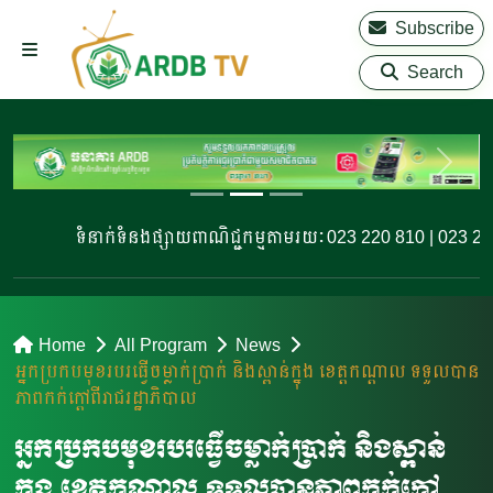
Subscribe
Search
ទំនាក់ទំនងផ្សាយពាណិជ្ជកម្មតាមរយៈ 023 220 810 | 023 220 
Home
All Program
News
អ្នកប្រកបមុខរបរ​​ធ្វើចម្លាក់ប្រាក់ និងស្ពាន់ក្នុង ខេត្តកណ្តាល​ ទទួលបាន
ភាពកក់ក្តៅ​​ពីរាជរដ្ឋាភិបាល​
អ្នកប្រកបមុខរបរ​​ធ្វើចម្លាក់ប្រាក់ និងស្ពាន់
ក្នុង ខេត្តកណ្តាល​ ទទួលបានភាពកក់ក្តៅ​​