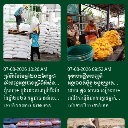
07-08-2026 10:26 AM
07-08-2026 09:52 AM
ប្រាំពីរខែនៃឆ្នាំ​២០២៦កម្ពុជា
មុខរបរផ្តើមចេញពី
នាំចេញអង្ករជាងប្រាំពីរសែន​
អង្ករ១០កំប៉ុង​ បច្ចុប្បន្ន​រក
តោន គិតជាទឹកប្រាក់​
ចំណូលបាន​ជិត១០លានរៀល
ភ្នំពេញ៖ ក្នុងរយៈពេលប្រាំពីរខែ
ដោយ ឡុង សារេត​ សៀមរាប៖ ​
ជាង៤១៥លានដុល្លារ
ក្នុងមួយថ្ងៃ
នៃឆ្នាំ២០២៦ កម្ពុជាបាននាំចេញ
អាជីវករ​​ធ្វើនំអាកោត្នោត​ម្នាក់
អង្ករចំនួន៧០៧ ៤៧១តោន​
រស់នៅភូមិព្រះដាក់ខេត្ត
តាមរយៈក្រុមហ៊ុននាំចេញអង្ករ
សៀមរាប​ ​​ក្នុងឆ្នាំ​២០២០​ បាន
ចំនួន៦១ក្រុមហ៊ុន ដោយនាំ
ចាប់ផ្តើម​ដំបូង​ចេញពីអង្ករ​