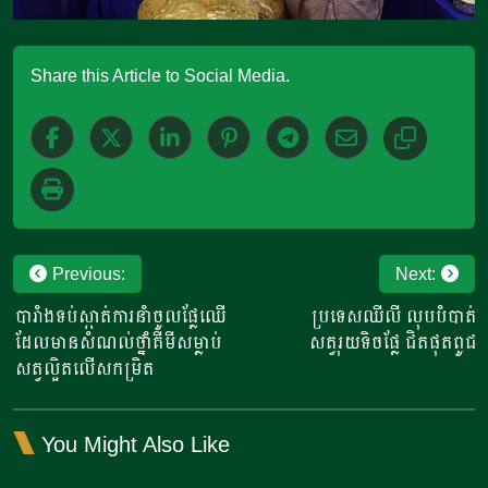
Share this Article to Social Media.
Post
Previous:
Next:
navigation
បារាំងទប់ស្កាត់ការនាំចូលផ្លែឈើ
ប្រទេសឈីលី លុបបំបាត់
ដែលមានសំណល់ថ្នាំគីមីសម្លាប់
សត្វរុយទិចផ្លែ ជិតផុតពូជ
សត្វល្អិតលើសកម្រិត
You Might Also Like