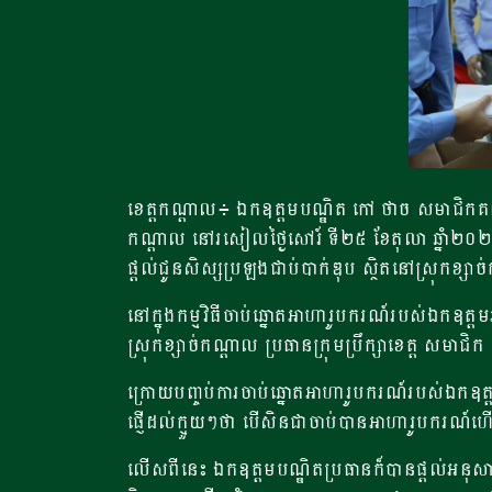
ខេត្តកណ្តាល៖ ឯកឧត្តមបណ្ឌិត កៅ ថាច សមាជិកគណៈ
កណ្តាល នៅរសៀលថ្ងៃសៅរ៍ ទី២៥ ខែតុលា ឆ្នាំ២០២៥នេះ
ផ្តល់ជូនសិស្សប្រឡងជាប់បាក់ឌុប ស្ថិតនៅស្រុកខ្សា
នៅក្នុងកម្មវិធីចាប់ឆ្នោតអាហារូបករណ៍របស់ឯកឧត្ត
ស្រុកខ្សាច់កណ្តាល ប្រធានក្រុមប្រឹក្សាខេត្ត សមា
ក្រោយបញ្ចប់ការចាប់ឆ្នោតអាហារូបករណ៍របស់ឯកឧត្តម
ផ្ញើដល់ក្មួយៗថា បើសិនជាចាប់បានអាហារូបករណ៍ហើ
លើសពីនេះ ឯកឧត្ដមបណ្ឌិតប្រធានក៏បានផ្តល់អនុស