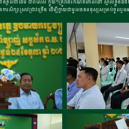
ខ្ពស់ជាដើម ជាពិសេស ក្មួយៗត្រូវចេះកំណត់គោលដៅ ស្គាល់ខ្លួនឯងឲ្
សិក្សាស្រាវជ្រាវច្រើន ដើម្បីក្លាយជាមូលធនមនុស្សសម្រាប់ចូលរួមអភ