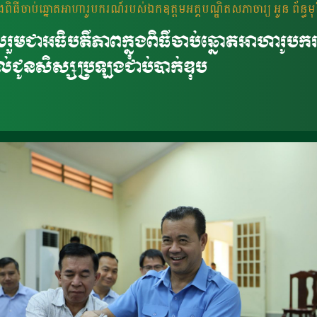
ិធីចាប់ឆ្នោតអាហារូបករណ៍របស់ឯកឧត្តមអគ្គបណ្ឌិតសភាចារ្យ អូន ព័ន្ធមុនីរ
រួមជាអធិបតីភាពក្នុងពិធីចាប់ឆ្នោតអាហារូបក
 ផ្តល់ជូនសិស្សប្រឡងជាប់បាក់ឌុប