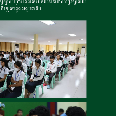
យច្បាស់ ព្រោះពេលនេះមិនមែននៅជាសិស្សវិទ្យាល័យ
ិវឌ្ឍនៅគ្នុងសង្គមជាតិ៕