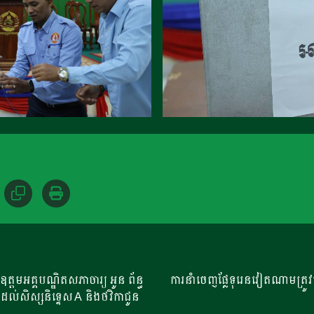
មអគ្គបណ្ឌិតសភាចារ្យ អូន ព័ន្ធ
ការនាំចេញផ្លែទុរេនវៀតណាមត្រូវជ
ឿង ដល់សិស្សនិទ្ទេស A និងថវិកាជូន