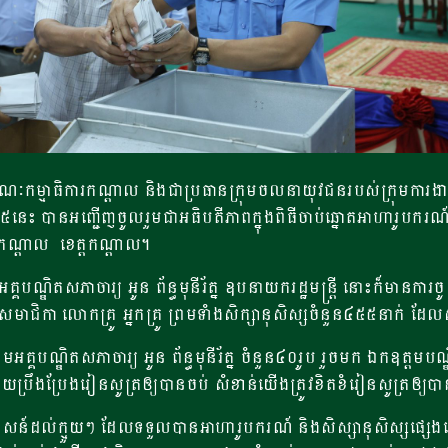
កម្មាធិការកណ្តាល​ និងជាប្រធានក្រុមចលនាយុវជនរបស់ក្រុមការងារគ
 បានអញ្ជើញចូលរួមជាអធិបតីភាពក្នុងពិធីចាប់ឆ្នោត​អាហា​រូបករណ៍របស់
ច់កណ្តាល ខេត្តកណ្តាល។
មអគ្គបណ្ឌិតសភាចារ្យ អូន ព័ន្ធមុនីរ័ត្ន ឧបនាយករដ្ឋមន្ត្រី នោះក
ជិក សមាជិកា លោកគ្រូ អ្នកគ្រូ ព្រមទាំងសិក្សានុសិស្សចំនួន៤៥៥នាក់ 
អគ្គបណ្ឌិតសភាចារ្យ អូន ព័ន្ធមុនីរ័ត្ន ចំនួន៤០រូប រួចមក ឯកឧត្ត
យប្រឹងប្រែងរៀនសូត្រឲ្យបានចប់ សំខាន់យើងត្រូវខិតខំរៀនសូត្រឲ្យ
ាសន៍ដល់ក្មួយៗ ដែលទទួលបានអាហារូបករណ៍ និងសិស្សានុសិស្សផ្សេង