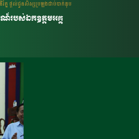
័ត្ន ផ្តល់ជូនសិស្សប្រឡងជាប់បាក់ឌុប
រណ៍របស់ឯកឧត្តមអគ្គ