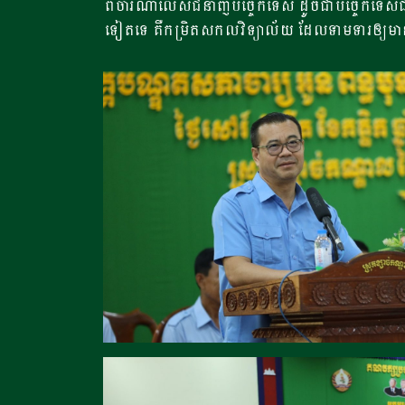
ពិចារណាលើសជំនាញបច្ចេកទេស ដូចជាបច្ចេកទេសជាន់
ទៀតទេ គឺកម្រិតសកលវិទ្យាល័យ ដែលទាមទារឲ្យមានការ