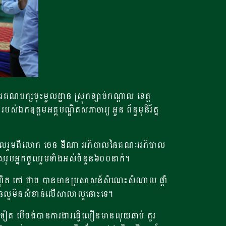
ណបក្សចុះមូលដ្ឋាន ស្រុកខ្សាច់កណ្តាល ខេត្ត
ឯកឧត្តមអគ្គបណ្ឌិតសភាចារ្យ អូន ព័ន្ធមុនីរ័ត្ន
៏មានការចូលរួមពីលោក ចេន ឌីណា អភិបាលនៃគណៈអភិបាល
ដែលសរុបអ្នកចូលរួមទាំងអស់ចំនួន៦០០នាក់។
មបណ្ឌិត កៅ ថាច បានមានប្រសាសន៍សំណេះសំណាល ផ្តាំ
បានល្អមិនសំខាន់លើសាលាល្អនោះទេ។
ទៀត បើចង់បានការងារធ្វើលឿនមានលុយឆាប់ គួរ