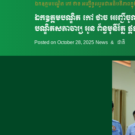
ឯកឧត្តមបណ្ឌិត កៅ ថាច អញ្ជើចូលរួមជាអធិបតីភាពក្នុងព
ឯកឧត្តមបណ្ឌិត កៅ ថាច អញ្ជើចូល
បណ្ឌិតសភាចារ្យ អូន ព័ន្ធមុនីរ័ត្ន
Posted on
October 28, 2025
News
&
ជាតិ