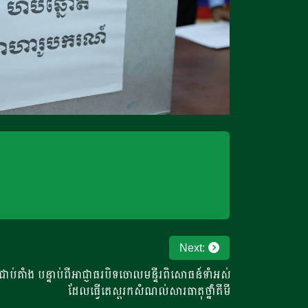
Next:
ាប់គាំង បន្ទាប់ពីអាជ្ញាធរបិទចោលមន្ទីរពិសោធន៍ទាំអស់
ដែលធ្វើតេស្តរកសំណល់សារធាតុថ្នាំគីមី