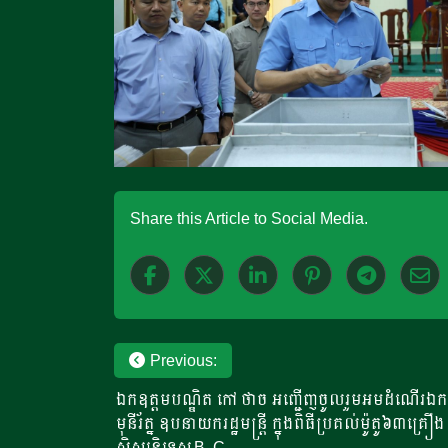
Share this Article to Social Media.
Post
Previous:
ឯកឧត្តមបណ្ឌិត កៅ ថាច អញ្ជើញចូលរួមអមដំណើរឯកឧត្ត
navigation
មុនីរ័ត្ន ឧបនាយករដ្ឋមន្ត្រី ក្នុងពិធីប្រគល់ម៉ូតូ៦៣គ្រ
សិស្សនិទ្ទេស B, C