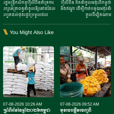
navigation
រដ្ឋមន្ត្រី​កសិកម្មហ្វីលីពីន​គាំទ្រ​ការ​
ហ្វីលីពីន គិតនាំចូលអង្ករពីកម្ពុជា
រក្សា​អត្រាពន្ធ​នាំចូលឱ្យនៅដដែល
និងឥណ្ឌា ដើម្បីកាត់បន្ថយអង្ករនាំ
រហូត​ដល់​ផុតរដូវ​ប្រមូល​ផល​
ចូលពីវៀតណាម
You Might Also Like
07-08-2026 10:26 AM
07-08-2026 09:52 AM
ប្រាំពីរខែនៃឆ្នាំ​២០២៦កម្ពុជា
មុខរបរផ្តើមចេញពី