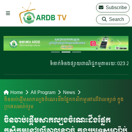
Subscribe
Search
ទំនាក់ទំនងផ្សាយពាណិជ្ជកម្មតាមរយៈ 023 220 81
Home
All Program
News
ចិនចាប់ផ្តើមសាកល្បងចំណេះដឹងផ្នែកកសិកម្មនៅលើវាលខ្សាច់​ ក្នុង
ប្រទេសអារ៉ាប់រួម
ចិនចាប់ផ្តើមសាកល្បងចំណេះដឹងផ្នែក
កសិកម្មនៅលើវាលខ្សាច់​ ក្នុងប្រទេសអារ៉ាប់