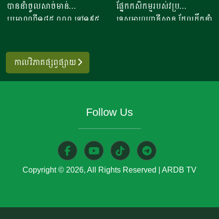
ចូលពីអាម៉េរិក
កិច្ចសហប្រតិបត្តិការផ្នែក
បាននាំចូលសាច់មាន់
ផ្នែកកសិកម្មរបស់វប្រ
ផែនការ ហើយ​មិនមានបញ្ហាអ្វី
ពលរដ្ឋនិងភ្ញៀវទេសចរណ៍
វិទ្យាសាស្ត្រ និងកសិកម្ម
ប្រមាណពី១៨៥ ០០០ ទៅ១៩៥
ទេសអាហ្វហ្គានីស្ថាន ដែលដឹកនាំ
ចោទនោះទេ ជាពិសេស ស្រប
អន្តរជាតិ​ ក្នុងពេលសព្វថ្ងៃនេះ
០០០តោន នៅក្នុងឆមាសទី១ នៃ
ដោយអនុរដ្ឋមន្ត្រី លោក សាដៀ
តាមផែនការដាក់ចេញនៅ
អ្នកស្រីបានចាប់ផ្តើម​នៅឆ្នាំ​
ឆ្នាំ២០២៦នេះ ដោយក្នុងនោះការ
អាហ្សាម អូសម៉ានី (Sadr Azam
ឆ្នាំ២០១០ របស់ប្រមុខដឹកនាំរាជ
២០២០​ ​ជាមួយនិងអង្ករ​ចំនួន​
នាំចូលពីសហរដ្ឋអាម៉េរិក មាន
Osmani) បានទៅបំពេញទស្សន
រដ្ឋាភិបាល ដឹកនាំរបស់ស
កាលវិភាគផ្សព្វផ្សាយ
១០កំប៉ុង នៅ​ក្នុងសម័យកាលនៃ
រហូតដល់ជិត៦២ភាគរយនៃ
កិច្ចនៅប្រទេសម៉ុលដូវ៉ា ចាប់ពី
ម្តេចតេជោ ហ៊ុន សែន ជាអតីត
ការរីករាលដាលនៃជំងឺកូវីដ​១៩​
បរិមាណនាំចូលសរុប។ ការនាំ
ថ្ងៃទី២ ដល់ទី៧ ខែសីហា
នាយករដ្ឋមន្រ្តី រហូតដល់នីតិ
នៅពេល​ប្រជាពលរដ្ឋភាគច្រើន​
ចូលនេះ មានតម្លៃទឹកប្រាក់
ឆ្នាំ២០២៦ ដើម្បីពង្រឹងកិច្ចសហ
កាលទី៧ របស់សម្តេចធិបតី ហ៊ុន
ក៏ដូចជាអ្នកស្រីបាត់បង់ការងារ
Follow Us
ប្រមាណពី១៩០ ទៅ២០៥លាន
ប្រតិបត្តិការរវាងប្រទេសទាំងពីរ
ម៉ាណែត នាយកដ្ឋមន្រ្តី។​​ ឧកញ៉ា
ហើយ​នំអាកោត្នោតជាចំណីមួយ
ដុល្លារ ខណៈពេលការនាំចូល
លើវិស័យស្រាវជ្រាវវិទ្យាសាស្ត្រ
បញ្ជាក់ថា ជាលទ្ធផលត្រឹមប្រាំ
ប្រភេទ​ ដែលប្រជាពលរដ្ឋរស់នៅ
សាច់ និងគ្រឿងក្នុង បានកើន
បច្ចេកវិទ្យាកសិកម្មទំនើប និងការ
ពីរខែនេះ កម្ពុជានាំចេញបាន
ក្នុងតំបន់​និយម​ពិសា។​ អ្នកស្រី
ឡើងពី២៦ ទៅ៣៧,៦ភាគរយ
គ្រប់គ្រងសត្វល្អិតចង្រៃ។
ជាង៧០៧ ៤៧១តោន​ ធៀបនឹង
លើកឡើង​ថា នៅក្នុងសម័យកូវីដ​
ប្រៀបធៀបនឹងរយៈពេលដូចគ្នា
មន្ត្រីអាហ្វហ្គានីស្ថានមានបំណង
ឆ្នាំមុន​មានកំណើន៤០ភាគរយ
១៩ ​នំចំណី​ដែលប្រជាពលរដ្ឋ​
Copyright © 2026, All Rights Reserved
|
ARDB TV
កាលពីឆ្នាំ២០២៥។ សមាគម
ប្រើប្រាស់ជំនាញ និងបទ
ដែលទទួលបានលទ្ធផលតាម
អាចហូបបានមានសភាព​ក្តៅ​ៗ​
បសុសត្វបានឱ្យដឹងថា ការកាត់
ពិសោធន៍របស់អឺរ៉ុប ដើម្បីពង្រឹង
ផែនការ​ផងដែរ។​​ របាយការណ៍ពី
មានតែនំអាកោត្នោត​ ហើយ​ក៏មិន
បន្ថយពន្ធគយក្រោមពាណិជ្ជកម្ម
សមត្ថភាពស្រាវជ្រាវរបស់ខ្លួន
សហព័ន្ធស្រូវអង្ករកម្ពុជា
បានសម័យថា​ មុខរបរ​តូចតាច​
សេរី បានបង្កើនសមត្ថភាពប្រកួត
និងលើកកម្ពស់ការអភិវឌ្ឍ