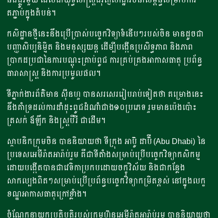
តភ្ជាប់ក្នុងតំបន់។
កសិដ្ឋានថ្មីនេះនឹងប្រើប្រាស់បច្ចេកវិទ្យាទំនើបៗរបស់ចិន​ មានដូចជា
បញ្ញាសិប្បនិម្មិត និងមនុស្សយន្ត ដើម្បីបង្កើនប្រសិទ្ធភាព និងភាព
ប្រាកដប្រជានៃការបណ្ដុះគ្រាប់ពូជ ការគ្រប់គ្រងអាកាសធាតុ ប្រព័ន្ធ
ធារាសាស្រ្ត និងការប្រមូលផល។
ទីភ្នាក់ងារព័ត៌មាន​​ ស៊ីនហួ បានសរសេររៀបរាប់ទៀតថា គម្រោងនេះ
នឹងគាំទ្រដល់ការដាំដុះពូជដំណាំជាង១០ប្រភេទ រួមមានប៉េងប៉ោះ
ត្រសក់ ឪឡឹក និងស្ត្របឺរី​ ជាដើម។
ស្ថាបនិកក្រុមចិន បាននិយាយថា ទីក្រុង អាប៊ូ ដាប៊ី (Abu Dhabi) នៃ
ប្រទេសអេមីរ៉ាតអារ៉ាប់រួម គឺជាទីតាំងសម្រាប់ប្រើបច្ចេកវិទ្យាកសិកម្ម
ដោយបង្កើតបានជាវេទិកាប្រកបដោយចក្ខុវិស័យ និងជាកន្លែង
សាកល្បងពិតៗសម្រាប់ប្រើប្រព័ន្ធបច្ចេកវិទ្យាកម្រិតខ្ពស់ នៅក្នុងលក្ខ
ខណ្ឌអាកាសធាតុក្រៅខ្លាំង។
ចំណែកនាយកប្រតិបត្តិរបស់ក្រុមហ៊ុនអេមីរ៉ាតអារ៉ាប់រួម បាននិយាយថា