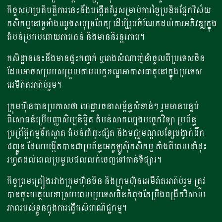
កិច្ចសហប្រតិបត្តិការនេះនឹងបង្កើតគំរូសម្រាប់ការច្នៃប្រឌិតផ្នែកវិស័យ
កសិកម្មនៅទូទាំងឈូងសមុទ្រពែក្ស ដើម្បីរួមចំណែកដល់ការអភិវឌ្ឍក្នុង
តំបន់ប្រកបដោយភាពធន់ និងមាននិរន្តរភាព។
កសិដ្ឋាននេះនឹងមានផ្ទះកញ្ចក់ ឬរោងសំណាញ់នាំចូលពីប្រទេសចិន
ដែលអាចសម្របសម្រួលតាមលក្ខខណ្ឌអាកាសធាតុនៅក្នុងប្រទេស
អេមីរ៉ាតអារ៉ាប់រួម។
ក្រុម​ហ៊ុន​បាន​ប្រកាស​ថា ហេដ្ឋារចនាសម្ព័ន្ធ​សំខាន់ៗ ​រួម​មាន​បន្ទប់​
ពិសោធន៍ប្រើបញ្ញាសិប្បនិម្មិត តំបន់​សាកល្បង​បច្ចេក​វិទ្យា ប្រព័ន្ធ​
ប្រព្រឹត្តិកម្ម​ទឹកស្អាត តំបន់​ដាំដុះ​ផ្សិត​ និង​មជ្ឈមណ្ឌល​​ខ្សែ​ចង្វាក់ដឹក
ជញ្ជូន ដែល​បង្កើតបាន​ជាប្រព័ន្ធ​អេកូឡូស៊ី​កសិកម្ម​ តាំងពីពេលដាំដុះ
រហូតដល់ពេលប្រមូលផលលក់ចេញទៅកាន់ទីផ្សារ។
កិច្ច​ព្រម​ព្រៀង​រវាងក្រុមហ៊ុនចិន និងក្រុមហ៊ុនអេមីរ៉ាតអារ៉ាប់រួម ត្រូវ
បានចុះហត្ថលេខាស្របពេលប្រទេសចិនកំពុងតែប្រឹងពង្រីកវិសាល
ភាពរបស់ខ្លួនក្នុងការធ្វើកសិពាណិជ្ជកម្ម។