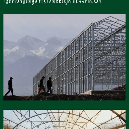
ផ្ទៃដីកសិកម្មនៅទូទាំងប្រទេសចិនរហូតជាង៩៦ភាគរយ៕