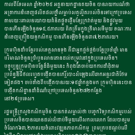
កាលពីខែមេសា ឆ្នាំ២០២៥ អគ្គនាយកដ្ឋានគយចិន បានរាយការណ៍ថា
អត្រាការនាំចេញផលិតផលថ្នាំសម្លាប់សត្វល្អិតរបស់ចិនទៅក្រៅប្រទេស
តាមរយៈគោលនយោបាយគំនិតផ្តួចផ្តើមខ្សែក្រវាត់មួយ និងផ្លូវមួយ
បានកើនឡើងចំនួន១៥,៥ភាគរយ គិតត្រឹមក្នុងត្រីមាសទីមួយ ខណៈការ
នាំចេញគ្រឿងយន្តកសិកម្ម បានកើនឡើងចំនួន៣៧,២ភាគរយ។
ក្រុមហ៊ុនដាំបន្លែរបស់ខេត្តសានទុង គឺជាអ្នកផ្គត់ផ្គង់បន្លែប្រចាំឆ្នាំ​ មាន
បរិមាណចំនួនប្រាំបួនលានតោនដល់តម្រូវនៅក្នុងប្រទេសចិន។​
បច្ចុប្បន្នក្រុមហ៊ុនបន្លែដ៏ធំមួយនេះ កំពុងតែចាប់យកការដាំដុំតាម
ប្រព័ន្ធឌីជីថលរហូតបង្កើតបានកេរ្តិ៍បោះសំឡេងលើឆាកអន្តរជាតិថែម
ទៀតផង។ ចាប់តាំងពីបង្កើតបានរយៈ១៥ឆ្នាំកន្លងមក ក្រុមហ៊ុននេះបាន
បង្កើតកសិដ្ឋានដាំដំណាំក្រៅប្រទេសចំនួន២៧២កន្លែង
នៅ២៩ប្រទេស។
រដ្ឋមន្ត្រីក្រសួងកសិកម្មចិន បានកត់សម្គាល់ថា បច្ចេកវិទ្យាកសិកម្មរបស់
ប្រទេសចិនបានឈានដល់លំដាប់ទីមួយលើសកលលោក ដែលបានរួម
ចំណែក៦៣,២ភាគរយចំពោះវឌ្ឍនភាពកសិកម្ម ព្រមគ្របដណ្តប់លើ