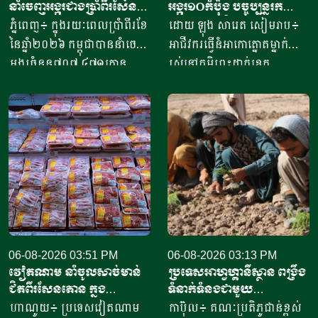
នាំចេញអង្ករជាងប្រាំពីរសែន​
អង្ករ១០កំប៉ុង​ បច្ចុប្បន្ន​រក
តោន គិតជាទឹកប្រាក់​
ចំណូលបាន​ជិត១០លានរៀល
ភ្នំពេញ៖ ក្នុងរយៈពេលប្រាំពីរខែ
ដោយ ឡុង សារេត​ សៀមរាប៖ ​
ជាង៤១៥លានដុល្លារ
ក្នុងមួយថ្ងៃ
នៃឆ្នាំ២០២៦ កម្ពុជាបាននាំចេញ
អាជីវករ​​ធ្វើនំអាកោត្នោត​ម្នាក់
អង្ករចំនួន៧០៧ ៤៧១តោន​
រស់នៅភូមិព្រះដាក់ខេត្ត
តាមរយៈក្រុមហ៊ុននាំចេញអង្ករ
សៀមរាប​ ​​ក្នុងឆ្នាំ​២០២០​ បាន
ចំនួន៦១ក្រុមហ៊ុន ដោយនាំ
ចាប់ផ្តើម​ដំបូង​ចេញពីអង្ករ​
ចេញទៅកាន់គោលដៅចំនួន៦៦
១០កំប៉ុង ឬមានទម្ងន់​ប្រហែល​បី
ដែលក្នុងនោះទៅកាន់បណ្តា
គីឡូក្រាម រហូតមកដល់ឆ្នាំ​
ប្រទេសនៅក្នុងតំបន់អឺរ៉ុប
២០២៦នេះ អាច​លក់នំបាន​ពី៤
ចំនួន៣៣ ​បានបរិមាណអង្ករ
០០០ ទៅ​៨០០០នំ​ គិតជាប្រាក់
ចំនួន២០៧ ១៥៧តោន គិតជា
ចំណូលសរុបបានពីបីលានដល់​
ទឹកប្រាក់ចំនួន១៥៦,៤៥​លាន
ប្រាំបីលានរៀល​ក្នុងមួយថ្ងៃ​។ អ្នក
ដុល្លារ។ ឧកញ៉ា ឡាយ ឈុនហួ
ស្រី ថ្លុង ថាន ម្ចាស់ហាង​យីហោ
ប្រធានសហព័ន្ធស្រូវអង្ករកម្ពុជា
06-08-2026 03:51 PM
“អាកោត្នោតព្រះដាក់” នៅឃុំព្រះ
06-08-2026 03:13 PM
វៀតណាម នាំចូលសាច់មាន់
ប្រទេសអាហ្វហ្គានីស្ថាន ពង្រឹង
បានមានប្រសាសន៍ថា ការនាំ
ដាក់​ ស្រុក​បន្ទាយស្រី ខេត្ត
ជិតពីរសែនតោន ក្នុង
ទំនាក់ទំនងជាមួយ
ចេញអង្ករសម្រាប់ឆ្នាំ២០២៦នេះ
សៀមរាប​ បានឱ្យដឹង​ថា មុខរបរ
ឆមាសទី១ ដោយភាគច្រើននាំ
ប្រទេសម៉ុលដូវ៉ា ដើម្បីជំរុញ
ហាណូយ៖ ប្រទេសវៀតណាម
កាប៊ុល៖ គណៈប្រតិភូជាន់ខ្ពស់
នឹងសម្រេចបានជោគជ័យតាម
ធ្វើនំអាកោត្នោត​លក់ជូនប្រជា