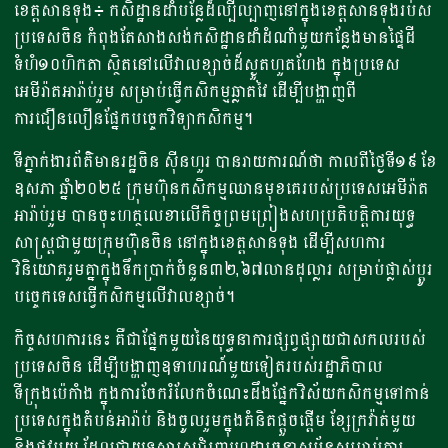
ខេត្តសានទុង៖ កសិដ្ឋានដាំបន្លែដ៏ល្បីល្បាញនៅក្នុងខេត្តសានទុងរប់ស
ប្រទេសចិន កំពុងតែសាងសង់កសិដ្ឋានដាំដំណាំមួយកន្លែងមានផ្ទៃដី
ទំហំ១០ហិកតា ស្ថិតនៅលើវាលខ្សាច់ដ៏ស្ងួតហួតហែង ក្នុងប្រទេស
អេមីរ៉ាតអារ៉ាប់រួម សម្រាប់ធ្វើកសិកម្មឆ្លាតវៃ ដើម្បីបង្ហាញពី
ការជឿនលឿនផ្នែកបច្ចេកវិទ្យាកសិកម្ម។
ទីភ្នាក់ងារព័ត៌មានរដ្ឋចិន ស៊ីនហួរ បានរាយការណ៍ថា កាលពីថ្ងៃទី១៩ ខែ
ឧសភា ឆ្នាំ២០២៥ ក្រុមហ៊ុនកសិកម្មឈានមុខគេរបស់ប្រទេសអេមីរ៉ាត​
អារ៉ាប់រួម បានចុះហត្ថលេខាលើកិច្ចព្រមព្រៀងសហប្រតិបត្តិការយុទ្ធ
សាស្ត្រជាមួយក្រុមហ៊ុនចិន​ នៅក្នុងខេត្តសានទុង ដើម្បីសហការ
វិនិយោគរួមគ្នាក្នុងទឹកប្រាក់ចំនួន៣២,៦៧លានដុល្លារ សម្រាប់ផ្លាស់ប្តូរ
បច្ចេកទេសធ្វើកសិកម្មលើវាលខ្សាច់។
កិច្ចសហការនេះ គឺជាផ្នែកមួយនៃយុទ្ធនាការផ្សព្វផ្សាយជាសកលរបស់
ប្រទេសចិន ដើម្បីបង្ហាញឧទាហរណ៍មួយទៀតរបស់រដ្ឋាភិបាល
ទីក្រុងប៉េកាំង ក្នុងការចែករំលែកចំណេះដឹងផ្នែកវិស័យកសិកម្មទៅកាន់
ប្រទេសក្នុងតំបន់អារ៉ាប់ និងចូលរួមក្នុងគំនិតផ្តួចផ្តើម ខ្សែក្រវ៉ាត់មួយ
និងផ្លូវមួយ ដែលជាយុទ្ធសាស្ត្រជំរុញហេដ្ឋារចនាសម្ព័ន្ធសម្រាប់ការ