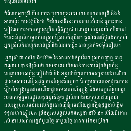
ទស្សនា​នៅទី​នេះ​​។​
ចំណែកអ្នកស្រី មឹល មករា ប្រកបមុខរបរលក់ហហ្មុកសាច់ត្រី និងនំ
អាកោខ្ទិះ​ បាន​ឱ្យដឹង​ថា ​ ទីតាំងនៅទីនេះមានសារៈសំខាន់ ព្រោះមាន
ភ្ញៀវទេសចរ​មក​កម្សាន្ត​ច្រើន​ ធ្វើឱ្យប្រជាពលរដ្ឋ​លក់ដូរដាច់ ហើយនៅ
ទីនេះ​សំបូរបែប​ម្ហូប​បែបស្រុកស្រែ​លក់ច្រើន​។ តួយ៉ាងនៅថ្ងៃចុងសប្តាហ៍​
អ្នកស្រី​លក់ហហ្មុកសាច់ត្រី និងនំអាកោខ្ទិះ បានប្រាក់​៦០ម៉ឺនរៀល​។​​
​ អ្នកស្រី ជា សារ៉ុម ជំទប់ទី១ នៃ​សាលាឃុំផ្សារដែក​ ស្រុកពញាឮ ខេត្ត
កណ្តាល​ បានឱ្យដឹង​ថា មុន​នៅពេលមិនទាន់មានការរៀបចំ​​ប្រព័ន្ធ
ហេដ្ឋារចនាសម្ព័ន្ធ​ ភ្ញៀវជាតិ និង អន្តរជាតិចូលមកទស្សនា​នៅរមណីយ
ដ្ឋាន​ទេសចរណ៍​ភ្នំឧដុង្គ ​មានចំនួ​នតិចតួច។ ​តែក្រោយ​ពេល​​អាជ្ញាធរ​​បាន​
រៀបចំសង្គ្រាន្ត​នៅរមណីយដ្ឋាន​ទេសចរណ៍​ឧត្តុង្គ​ និងមាន​​​ប្រព័ន្ធ​ហេដ្ឋា
រចនាសម្ព័​ន្ធ​មានផ្លូវបេតុងខ្វាត់ខ្វែង​ ផ្តល់ភាព​ងាយស្រួល​​ដល់​ប្រជា
ពលរដ្ឋ​ប្រកបមុខរបរ​លក់ដូរ​បានធ្វើឱ្យ​រមណីយដ្ឋាន​ភ្នំឧដុង្គ​ចាប់ផ្តើម​
ទទួលបានភ្ញៀវ​មកច្រើន​គួរសម​ចូលមក​ទស្សនា​នៅទីនេះ ហើយ​ជីវភាព​
រស់នៅរបស់ពលរដ្ឋ​ពីមួយថ្ងៃទៅមួយថ្ងៃ​ ​មានការរីកចម្រើន។​