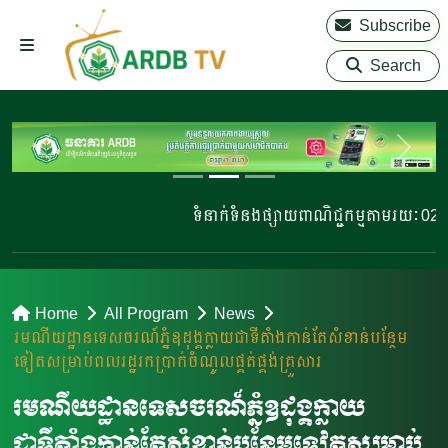
Subscribe
Search
ទំនាក់ទំនងផ្សាយពាណិជ្ជកម្មតាមរយៈ 023 22
Home
All Program
News
រមណីយដ្ឋាន​ទេសចរណ៍​ភ្នំឧដុង្គ​ក្លាយជាទីតំាងកាន់តែសំខាន់បន្ថែម
ទៀត​​សម្រាប់ពលរដ្ឋ​រកប្រាក់ចំណូលផ្គត់ផ្គង់គ្រួសារ
រមណីយដ្ឋាន​ទេសចរណ៍​ភ្នំឧដុង្គ​ក្លាយ
ជាទីតំាងកាន់តែសំខាន់បន្ថែមទៀត​​សម្រាប់