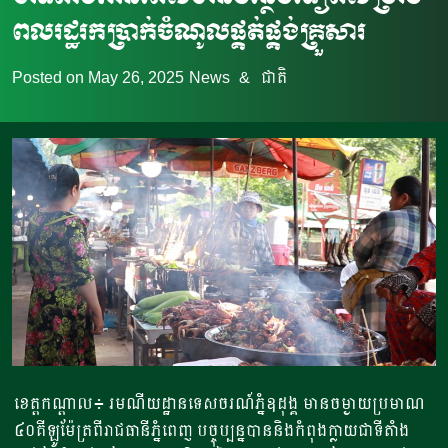
ពលរដ្ឋ​រកប្រាក់ចំណូលផ្គត់ផ្គង់គ្រួសារ
Posted on
May 26, 2025
News
&
ជាតិ
​​ខេត្តកណ្តាល​៖ ​​រមណីយដ្ឋាន​ទេសចរណ៍ភ្នំឧដុង្គ​​ មានចម្ងាយ​ប្រមាណ​
៤០គីឡូម៉ែត្រ​​ពីរាជធានីភ្នំពេញ​ បច្ចុប្បន្ន​បាននិងកំពុងក្លាយជាទីតំាង