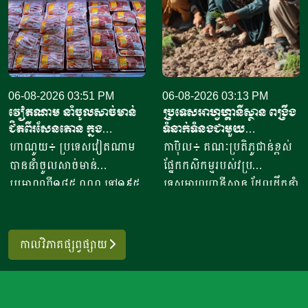
ប្រទេសនៅក្នុងតំបន់អឺរ៉ុប
២០២៦នេះ អាច​លក់នំបាន​ពី៤
ចំនួន៣៣ ​បានបរិមាណអង្ករ
០០០ ទៅ​៨០០០នំ​ គិតជាប្រាក់
ចំនួន២០៧ ១៥៧តោន គិតជា
ចំណូលសរុបបានពីបីលានដល់​
ទឹកប្រាក់ចំនួន១៥៦,៤៥​លាន
ប្រាំបីលានរៀល​ក្នុងមួយថ្ងៃ​។ អ្នក
ដុល្លារ។ ឧកញ៉ា ឡាយ ឈុនហួ
ស្រី ថ្លុង ថាន ម្ចាស់ហាង​យីហោ
ប្រធានសហព័ន្ធស្រូវអង្ករកម្ពុជា
06-08-2026 03:51 PM
“អាកោត្នោតព្រះដាក់” នៅឃុំព្រះ
06-08-2026 03:13 PM
វៀតណាម នាំចូលសាច់មាន់
ប្រទេសអាហ្វហ្គានីស្ថាន ពង្រឹង
បានមានប្រសាសន៍ថា ការនាំ
ដាក់​ ស្រុក​បន្ទាយស្រី ខេត្ត
ជិតពីរសែនតោន ក្នុង
ទំនាក់ទំនងជាមួយ
ចេញអង្ករសម្រាប់ឆ្នាំ២០២៦នេះ
សៀមរាប​ បានឱ្យដឹង​ថា មុខរបរ
ឆមាសទី១ ដោយភាគច្រើននាំ
ប្រទេសម៉ុលដូវ៉ា ដើម្បីជំរុញ
ហាណូយ៖ ប្រទេសវៀតណាម
កាប៊ុល៖ គណៈប្រតិភូជាន់ខ្ពស់
នឹងសម្រេចបានជោគជ័យតាម
ធ្វើនំអាកោត្នោត​លក់ជូនប្រជា
ចូលពីអាម៉េរិក
កិច្ចសហប្រតិបត្តិការផ្នែក
បាននាំចូលសាច់មាន់
ផ្នែកកសិកម្មរបស់វប្រ
ផែនការ ហើយ​មិនមានបញ្ហាអ្វី
ពលរដ្ឋនិងភ្ញៀវទេសចរណ៍
វិទ្យាសាស្ត្រ និងកសិកម្ម
ប្រមាណពី១៨៥ ០០០ ទៅ១៩៥
ទេសអាហ្វហ្គានីស្ថាន ដែលដឹកនាំ
ចោទនោះទេ ជាពិសេស ស្រប
អន្តរជាតិ​ ក្នុងពេលសព្វថ្ងៃនេះ
០០០តោន នៅក្នុងឆមាសទី១ នៃ
ដោយអនុរដ្ឋមន្ត្រី លោក សាដៀ
តាមផែនការដាក់ចេញនៅ
អ្នកស្រីបានចាប់ផ្តើម​នៅឆ្នាំ​
ឆ្នាំ២០២៦នេះ ដោយក្នុងនោះការ
អាហ្សាម អូសម៉ានី (Sadr Azam
ឆ្នាំ២០១០ របស់ប្រមុខដឹកនាំរាជ
២០២០​ ​ជាមួយនិងអង្ករ​ចំនួន​
នាំចូលពីសហរដ្ឋអាម៉េរិក មាន
Osmani) បានទៅបំពេញទស្សន
រដ្ឋាភិបាល ដឹកនាំរបស់ស
កាលវិភាគផ្សព្វផ្សាយ
១០កំប៉ុង នៅ​ក្នុងសម័យកាលនៃ
រហូតដល់ជិត៦២ភាគរយនៃ
កិច្ចនៅប្រទេសម៉ុលដូវ៉ា ចាប់ពី
ម្តេចតេជោ ហ៊ុន សែន ជាអតីត
ការរីករាលដាលនៃជំងឺកូវីដ​១៩​
បរិមាណនាំចូលសរុប។ ការនាំ
ថ្ងៃទី២ ដល់ទី៧ ខែសីហា
នាយករដ្ឋមន្រ្តី រហូតដល់នីតិ
នៅពេល​ប្រជាពលរដ្ឋភាគច្រើន​
ចូលនេះ មានតម្លៃទឹកប្រាក់
ឆ្នាំ២០២៦ ដើម្បីពង្រឹងកិច្ចសហ
កាលទី៧ របស់សម្តេចធិបតី ហ៊ុន
ក៏ដូចជាអ្នកស្រីបាត់បង់ការងារ