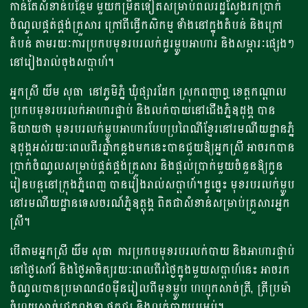
កាន់តែសំខាន់បន្ថែម​ មួយកម្រិតទៀត​​សម្រាប់ពលរដ្ឋស្វែងរក​ប្រាក់
ចំណូល​​ផ្គត់ផ្គង់គ្រួសារ ក្រៅពីធ្វើកសិកម្ម ទំាងនៅក្នុងតំបន់ និងក្រៅ
តំបន់ ​តាមរយៈការប្រកបមុខរបរ​​​លក់ដូរម្ហូបអាហារ​ និងសម្ភារៈ​ផ្សេងៗ
នៅរៀងរាល់ចុងសប្តាហ៍​​។​
អ្នកស្រី ​​យឹម សុធា​ ​​ នៅភូមិ​ភ្នំ ឃុំផ្សារដែក​ ស្រុកពញាឮ​ ខេត្តកណ្តាល ​
ប្រកបមុខរបរ​លក់អាហារផ្អាប់ និងលក់បាយ​​នៅជើងភ្នំឧដុង្គ​ បាន
និយាយ​​​ថា ​មុខរបរលក់ម្ហូបអាហារបែបប្រពៃណី​ខ្មែរ​​នៅរមណីយដ្ឋាន​ភ្នំ
ឧដុង្គ​អស់រយៈពេល​ពីរឆ្នំាកន្លងមកនេះ​បាន​ជួយឱ្យអ្នកស្រី អាចរក​បាន​
ប្រាក់ចំណូលសម្រាប់ផ្គត់ផ្គង់​គ្រួសារ​ និងផ្តល់ប្រាក់មួយចំនួន​​ឱ្យកូន​
រៀន​បន្តនៅក្រុងភ្នំពេញ បានរៀងរាល់​សប្តាហ៍​។​ដូច្នេះ មុខរបរ​​លក់ម្ហូប​​
នៅរមណីយដ្ឋាន​ទេសចរណ៍ភ្នំ​ឧត្តុង្គ​ ពិតជាសំខាន់សម្រាប់គ្រួសារ​អ្នក
ស្រី។
​​​បើតាម​អ្នកស្រី យឹម សុធា​ ​ ការប្រកបមុខរបរលក់​បាយ និង​អាហារផ្អាប់​​​​​
នៅថ្ងៃសៅរ៍ និងថ្ងៃអាទិត្យ​រយៈពេល​ពីរថ្ងៃ​ក្នុងមួយសប្តាហ៍នេះ​​ ​អាច​រក
ចំណូលបាន​​ប្រមាណ​៨០ម៉ឺន​រៀល​​ពីមុខម្ហូប​​ ហហ្មុកសាច់ត្រី, ត្រីប្រម៉ា
ចំហុយសាច់ជ្រូកពងទា,​ផ្អកជូរ ​និងលក់បាយប្រអប់​។​