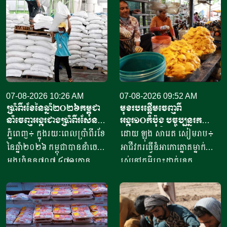
07-08-2026 10:26 AM
07-08-2026 09:52 AM
ប្រាំពីរខែនៃឆ្នាំ​២០២៦កម្ពុជា
មុខរបរផ្តើមចេញពី
នាំចេញអង្ករជាងប្រាំពីរសែន​
អង្ករ១០កំប៉ុង​ បច្ចុប្បន្ន​រក
តោន គិតជាទឹកប្រាក់​
ចំណូលបាន​ជិត១០លានរៀល
ភ្នំពេញ៖ ក្នុងរយៈពេលប្រាំពីរខែ
ដោយ ឡុង សារេត​ សៀមរាប៖ ​
ជាង៤១៥លានដុល្លារ
ក្នុងមួយថ្ងៃ
នៃឆ្នាំ២០២៦ កម្ពុជាបាននាំចេញ
អាជីវករ​​ធ្វើនំអាកោត្នោត​ម្នាក់
អង្ករចំនួន៧០៧ ៤៧១តោន​
រស់នៅភូមិព្រះដាក់ខេត្ត
តាមរយៈក្រុមហ៊ុននាំចេញអង្ករ
សៀមរាប​ ​​ក្នុងឆ្នាំ​២០២០​ បាន
ចំនួន៦១ក្រុមហ៊ុន ដោយនាំ
ចាប់ផ្តើម​ដំបូង​ចេញពីអង្ករ​
ចេញទៅកាន់គោលដៅចំនួន៦៦
១០កំប៉ុង ឬមានទម្ងន់​ប្រហែល​បី
ដែលក្នុងនោះទៅកាន់បណ្តា
គីឡូក្រាម រហូតមកដល់ឆ្នាំ​