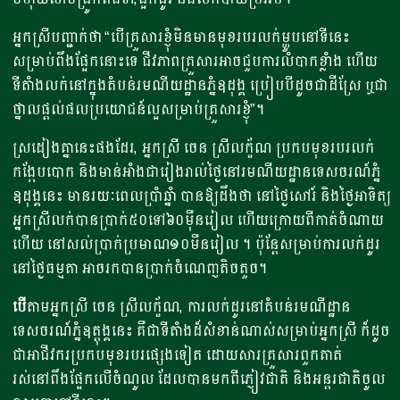
អ្នកស្រីបញ្ជាក់​​ថា​ “បើគ្រួសារខ្ញុំ​មិនមានមុខរប​រលក់ម្ហូប​នៅទីនេះ​​
សម្រាប់ពឹងផ្អែក​នោះ​ទេ ជីវភាពគ្រួសារ​អាចជួបការលំបាកខ្លំាង​ ហើយ​​
ទីតំាង​លក់នៅក្នុងតំបន់រមណីយដ្ឋាន​ភ្នំឧដុង្គ​ ប្រៀបបីដូចជាដីស្រែ​ ឬជា
ថ្នាលផ្តល់ផលប្រយោជន៍​​ល្អ​សម្រាប់គ្រួសារខ្ញុំ​​”។
ស្រដៀងគ្នា​នេះផងដែរ, អ្នកស្រី ចេន ស្រីលក្ខ័ណ​ ប្រកបមុខរបរ​លក់​
កង្កែបបោក និងមាន់អាំងជារៀងរាល់ថ្ងៃ​នៅរមណីយដ្ឋាន​ទេសចរណ៍ភ្នំ
ឧដុង្គ​នេះ មានរយៈពេលប្រាំឆ្នាំ ​​បានឱ្យដឹង​ថា នៅថ្ងៃសៅរ៍ និងថ្ងៃអាទិត្យ
​អ្នកស្រី​លក់បាន​ប្រាក់​៥០ទៅ​៦០ម៉ឺនរៀល​ ហើយក្រោយពីកាត់ចំណាយ​
ហើយ នៅសល់ប្រាក់ប្រមាណ​១០មឺនរៀល ។ ប៉ុន្តែសម្រាប់ការលក់ដូរ
នៅថ្ងៃធម្មតា អាច​រកបានប្រាក់ចំណេញតិចតួច​​។
​​បើ
តាម​អ្នកស្រី ចេន ស្រីលក្ខ័ណ, ការលក់ដូរនៅតំបន់រមណីដ្ឋាន​
ទេសចរណ៍​ភ្នំឧត្តុង្គ​នេះ គឺជាទីតាំង​ដ៏សំខាន់ណាស់សម្រាប់អ្នកស្រី ក៏ដូច
ជាអាជីវករ​ប្រកបមុខរបរ​ផ្សេងទៀត​​ ដោយសារគ្រួសារ​ពួកគាត់​
រស់នៅពឹងផ្អែក​លើចំណូល ដែលបានមកពីភ្ញៀវជាតិ និងអន្តរជាតិ​​ចូល