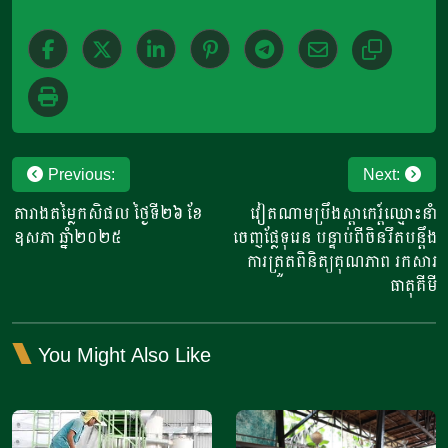
Post
Previous:
Next:
navigation
តារាងតម្លៃកសិផល ថ្ងៃទី២៦ ខែ
វៀតណាម​ប្រឹងស្តាកេរ្ត៍ឈ្មោះ​នាំ​
ឧសភា ឆ្នាំ២០២៥
ចេញ​ផ្លែទុរេន បន្ទាប់ពីចិន​រឹតបន្តឹង​
ការត្រួតពិនិត្យ​គុណភាព រកសារ
ធាតុគីមី
You Might Also Like