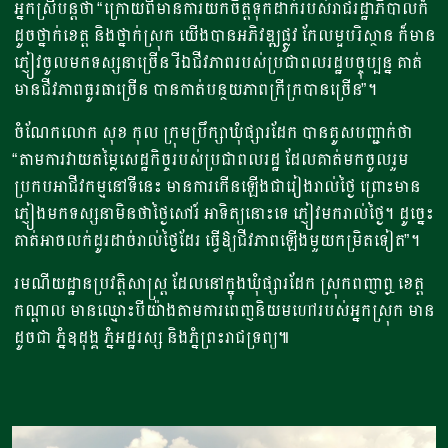
អ្នកស្រីបន្តថា​ “ក្រោយពីមានការយកចិត្តទុកដាក់របស់រាជរដ្ឋាភិបាលក៏
ដូចថ្នាក់ខេត្ត និងថ្នាក់ស្រុក​ យើងបាន​អភិវឌ្ឍ​ផ្លូវ កែលម្អបរិស្ថាន​​​​ ក៏មាន
ភ្ញៀវ​ចូលមក​ទស្សនាច្រើន​ រីឯជីវភាព​របស់ប្រជាពលរដ្ឋ​បច្ចុប្បន្ន ​គាត់
មានជីវភាពធូរធាច្រើន​ បាន​កាត់បន្ថយភាពក្រីក្របានច្រើន​”។
​ចំណែក​លោក សុខ កុល ក្រុមប្រឹក្សា​ឃុំផ្សារដែក បានគូសបញ្ជាក់ថា​ ​
“តាម​ការវាយតម្លៃសេដ្ឋកិច្ចរបស់ប្រជាពលរដ្ឋ ដែលគាត់មកចូលរួម
ប្រកបអាជីវកម្ម​នៅទីនេះ ​មានការកើនឡើង​ជារៀងរាល់ថ្ងៃ ព្រោះ​​មាន
ភ្ញៀងមកទស្សនា​មិនថាថ្ងៃសៅរ៍ អាទិត្យ​នោះទេ​ ភ្ញៀវមករាល់ថ្ងៃ​។ ដូច្នេះ ​
គាត់អាចលក់ដូរដាច់រាល់ថ្ងៃដែរ​ ធ្វើឱ្យជីវភាព​ឡើងមួយកម្រិត​ទៀត​”។
រមណីយដ្ឋានប្រវត្តិសាស្ត្រ ដែលនៅក្នុងឃុំផ្សារដែក​ ស្រុកពញាឮ​ ខេត្ត
កណ្តាល ​មានឈ្មោះបីយ៉ាងតាមការពេញនិយមហៅរបស់អ្នកស្រុក មាន
ដូចជា ភ្នំឧដុង្គ​​ ភ្នំអដ្ឋរស្ស និងភ្នំព្រះរាជទ្រព្យ៕