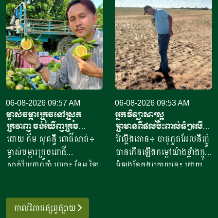
នាំចូលពីសហរដ្ឋអាម៉េរិក មាន
Osmani) បានទៅបំពេញទស្សន
រហូតដល់ជិត៦២ភាគរយនៃ
កិច្ចនៅប្រទេសម៉ុលដូវ៉ា ចាប់ពី
បរិមាណនាំចូលសរុប។ ការនាំ
ថ្ងៃទី២ ដល់ទី៧ ខែសីហា
ចូលនេះ មានតម្លៃទឹកប្រាក់
ឆ្នាំ២០២៦ ដើម្បីពង្រឹងកិច្ចសហ
ប្រមាណពី១៩០ ទៅ២០៥លាន
ប្រតិបត្តិការរវាងប្រទេសទាំងពីរ
ដុល្លារ ខណៈពេលការនាំចូល
លើវិស័យស្រាវជ្រាវវិទ្យាសាស្ត្រ
សាច់ និងគ្រឿងក្នុង បានកើន
បច្ចេកវិទ្យាកសិកម្មទំនើប និងការ
ឡើងពី២៦ ទៅ៣៧,៦ភាគរយ
06-08-2026 09:57 AM
គ្រប់គ្រងសត្វល្អិតចង្រៃ។
06-08-2026 09:53 AM
ម្ចាស់ចម្ការក្រូចនៅស្រុក
អ្នកវិទ្យាសាស្ត្រ
ប្រៀបធៀបនឹងរយៈពេលដូចគ្នា
មន្ត្រីអាហ្វហ្គានីស្ថានមានបំណង
ក្រវាញ ចង់ឃើញក្រូច
ព្រមានពីផលប៉ះពាល់ធំៗលើ
កាលពីឆ្នាំ២០២៥។ សមាគម
ប្រើប្រាស់ជំនាញ និងបទ
ពោធិ៍សាត់មានម៉ាកសម្គាល់
ប្រទេសនូវែលសេឡង់ ទោះបី
ដោយ កឹម សុគន្ធី ពោធិ៍សាត់៖
វែល្លីងតោន៖ បាតុភូតអែលនីញ៉ូ
បសុសត្វបានឱ្យដឹងថា ការកាត់
ពិសោធន៍របស់អឺរ៉ុប ដើម្បីពង្រឹង
សមូហភាព
មិនទាន់កើតឡើងក៏ដោយ
ម្ចាស់ចម្ការក្រូចពោធិ៍
បានកើនឡើងកម្ដៅយ៉ាងខ្លាំងក្នុង
បន្ថយពន្ធគយក្រោមពាណិជ្ជកម្ម
សមត្ថភាពស្រាវជ្រាវរបស់ខ្លួន
សាត់វ័យ៣០ឆ្នាំ ឈ្មោះ ខែម ឡៃ
អំឡុងខែចុងក្រោយនេះ ដោយ
សេរី បានបង្កើនសមត្ថភាពប្រកួត
និងលើកកម្ពស់ការអភិវឌ្ឍ
ស៊ីម រស់នៅភូមិរវាង ឃុំសំរោង
ក្រុមអ្នកវិទ្យាសាស្ត្រលើកឡើងថា
ប្រជែងនៃសាច់បក្សីនាំចូលទាំង
កសិកម្មប្រកបដោយចីរភាព
ស្រុកក្រវាញ ខេត្តពោធិ៍សាត់ បាន
ប្រទេសនូវែលសេឡង់ អាចនឹង
នោះ។ សាច់ភ្លៅមាន់បង្កក នៅតែ
តាមរយៈគម្រោងរួមគ្នា។ ក្នុង
អះអាងថា ទីផ្សារក្រូចពោធិ៍សាត់
ចាប់ផ្តើមជួបប្រទះផលប៉ះពាល់
ជាមុខទំនិញនាំចូលធំបំផុត ដែល
កាលវិភាគផ្សព្វផ្សាយ
ដំណើរទស្សនកិច្ចនេះដែរ
របស់កម្ពុជា នៅតែរក្សាបានស្ថិរ
កាន់តែច្រើនឡើងចាប់ពីរដូវ