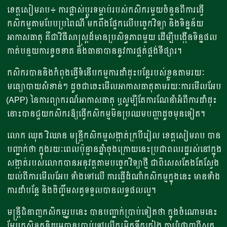
ខេត្តសៀមរាប៖ ការផ្លាស់ប្តូរទម្លាប់របស់កសិករមួយចំនួនពីការធ្វើ
កសិកម្មតាមបែបប្រពៃណី មកពឹងផ្អែកលើបច្ចេកវិទ្យា និងទិន្នន័យ
អាកាសធាតុ គឺជាវិធីសាស្រ្តដ៏មានប្រសិទ្ធភាពមួយ ដើម្បីបង្កើនទិន្នផល
កាត់បន្ថយការខូចខាត និងធានាបាននូវការផ្គត់ផ្គង់ទីផ្សារ។
កសិករបាននិងកំពុងធ្វើទំនើបកម្មការដាំដុះបន្លែរបស់ខ្លួនតាមរយៈ
មធ្យោបាយសំខាន់ៗ ដូចជាចេះមើលអាកាសធាតុតាមរយៈការមើលអែប
(APP) នៃការព្យាករណ៍អាកាសធាតុ ឬសូម្បីតែការណែនាំអំពីការដាំដុះ
នោះបានជួយកសិករឱ្យធ្វើកសិកម្មមិនប្រឈមបញ្ហាដូចមុនទៀត។
លោក ឈុត វិឈាន មន្រ្តីកសិកម្មសង្កាត់ក្របីរៀល ខេត្តសៀមរាប បាន
បញ្ជាក់ថា ក្នុងរយៈពេលប៉ុន្មានឆ្នាំចុងក្រោយនេះប្រជាពលរដ្ឋរស់នៅក្នុង
សង្កាត់របស់លោកបានអនុវត្តតាមបច្ចេកវិទ្យាថ្មី ជាពិសេសតែងតែស្វែង
យល់ពីការមើលអែប ទាំងទៅលើ ការធ្វើដំណាំកសិកម្មក្នុងនេះ​ មានទាំង
ការដាំបន្លែ និងចិញ្ចឹមសត្វទទួលបានលទ្ធផលល្អ។
មន្រ្តីជំនាញកសិកម្មរូបនេះ បានបញ្ជាក់ប្រាប់ទៀតថា ក្នុងចំណោមនេះ
អែបកសិឧតុនិយមបានប្រាប់ទៅលើកម្រិតទឹកភ្លៀង ការបំផ្លាញពីសត្វ