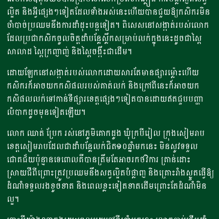
ល្អិត និងអ្វីផ្សេងៗទៀតដែលទាំងអស់នេះហើយបានជួយឱ្យកសិករមិន
ចាំបាច់ប្រឈមនឹងការដាំដុះបន្តទៀត។ ពិសេសនៅសង្កាត់របស់លោក
ដែលប្រជាកសិកចូលចិត្តដាំបន្លែស្លឹកសម្រាប់លក់ក្នុងនេះដូចជាស្ពៃ
សាលាដ ស្ពៃក្រញាញ់ និងស្ពៃចង្កឹះជាដើម។
ដោយឡែកនៅសង្កាត់របស់លោកដោយសារតែមានផ្សារម្ល៉ោះហើយ
កសិករក៏អាចយកកសិផលរបស់គាត់លក់ និងក្រៅពីនេះក៏អាចយក
កសិផលលក់ទៅកាន់ទីផ្សារខេត្តផ្សេងៗទៀតបានដោយឥតជួបបញ្ហា
លំបាកដូចមុនទៀតឡើយ។
លោក ឈាត់ ប្រែក រស់នៅភូមិគោកដូង ឃុំក្របីរៀល ក្រុងសៀមរាប
ខេត្តសៀមរាបដែលជាដាំបន្លែលក់ជិត១០ឆ្នាំមកនេះ មិនសូវទទួល
ជោគជ័យប៉ុន្មានទេពោលគឺបានត្រឹមតែអាចរកថវិការ គ្រាន់ដោះ
ស្រាយជីពីព្រោះត្រូវប្រឈមនឹងសត្វល្អិតបំផ្លាញ និងគ្រោះរាំងស្ងួតធ្វើឱ្យ
ដំណាំទទួលរងខូចខាត និងពេលខ្លះទៀតខាតដើមព្រោះតែដំណាំមិន
ល្អ។