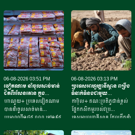
06-08-2026 03:51 PM
06-08-2026 03:13 PM
វៀតណាម នាំចូលសាច់មាន់
ប្រទេសអាហ្វហ្គានីស្ថាន ពង្រឹង
ជិតពីរសែនតោន ក្នុង
ទំនាក់ទំនងជាមួយ
ឆមាសទី១ ដោយភាគច្រើននាំ
ប្រទេសម៉ុលដូវ៉ា ដើម្បីជំរុញ
ហាណូយ៖ ប្រទេសវៀតណាម
កាប៊ុល៖ គណៈប្រតិភូជាន់ខ្ពស់
ចូលពីអាម៉េរិក
កិច្ចសហប្រតិបត្តិការផ្នែក
បាននាំចូលសាច់មាន់
ផ្នែកកសិកម្មរបស់វប្រ
វិទ្យាសាស្ត្រ និងកសិកម្ម
ប្រមាណពី១៨៥ ០០០ ទៅ១៩៥
ទេសអាហ្វហ្គានីស្ថាន ដែលដឹកនាំ
០០០តោន នៅក្នុងឆមាសទី១ នៃ
ដោយអនុរដ្ឋមន្ត្រី លោក សាដៀ
ឆ្នាំ២០២៦នេះ ដោយក្នុងនោះការ
អាហ្សាម អូសម៉ានី (Sadr Azam