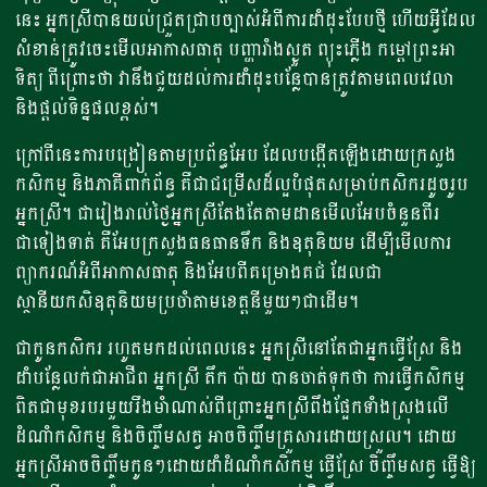
នេះ អ្នកស្រីបានយល់ជ្រួតជ្រាបច្បាស់អំពីការដាំដុះបែបថ្មី ហើយអ្វីដែល
សំខាន់ត្រូវចេះមើលអាកាសធាតុ បញ្ហារាំងស្ងួត ព្យុះភ្លើង កម្តៅព្រះអា
ទិត្យ ពីព្រោះថា វានឹងជួយដល់ការដាំដុះបន្លែបានត្រូវតាមពេលវេលា
និងផ្តល់ទិន្នផលខ្ពស់។
ក្រៅពីនេះការបង្រៀនតាមប្រព័ន្ធអែប ដែលបង្កើតឡើងដោយក្រសួង
កសិកម្ម និងភាគីពាក់ព័ន្ធ គឺជាជម្រើសដ៏ល្អបំផុតសម្រាប់កសិករដូចរូប
អ្នកស្រី។ ជារៀងរាល់ថ្ងៃអ្នកស្រីតែងតែតាមដានមើលអែបចំនួនពីរ
ជាទៀងទាត់ គឺអែបក្រសួងធនធានទឹក និងឧតុនិយម ដើម្បីមើលការ
ព្យាករណ៍អំពីអាកាសធាតុ និងអែបពីគម្រោងគជ់ ដែលជា
ស្ថានីយកសិឧតុនិយមប្រចាំតាមខេត្តនីមួយៗជាដើម។
ជាកូនកសិករ រហូតមកដល់ពេលនេះ អ្នកស្រីនៅតែជាអ្នកធ្វើស្រែ និង
ដាំបន្លែលក់ជាអាជីព អ្នកស្រី តឹក ប៉ាយ បានចាត់ទុកថា ការធ្វើកសិកម្ម
ពិតជាមុខរបរមួយរឹងមាំណាស់ពីព្រោះអ្នកស្រីពឹងផ្អែកទាំងស្រុងលើ
ដំណាំកសិកម្ម និងចិញ្ចឹមសត្វ អាចចិញ្ចឹមគ្រួសារដោយស្រួល។ ដោយ
អ្នកស្រីអាចចិញ្ចឹមកូនៗដោយដាំដំណាំកសិកម្ម ធ្វើស្រែ ចិញ្ចឹមសត្វ ធ្វើឱ្យ