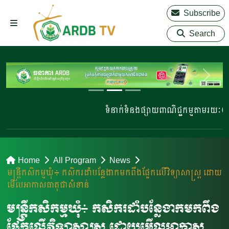
Subscribe
Search
ទំនាក់ទំនងផ្សាយពាណិជ្ជកម្មតាមរយៈ 023 
Home
All Program
News
មន្រ្តីកសិកម្មឃុំ៖ កសិករដាំបន្លែងាកមកពឹងផ្អែកលើវិទ្យាសាស្រ្ត ដោយ
មើលអាកាសធាតុជាសំខាន់
មន្រ្តីកសិកម្មឃុំ៖ កសិករដាំបន្លែងាកមកពឹង
ផ្អែកលើវិទ្យាសាស្រ្ត ដោយមើលអាកាស