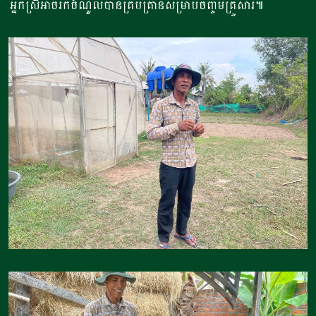
អ្នកស្រីអាចរកចំណូលបានគ្រប់គ្រាន់សម្រាប់ចិញ្ចឹមគ្រួសារ៕