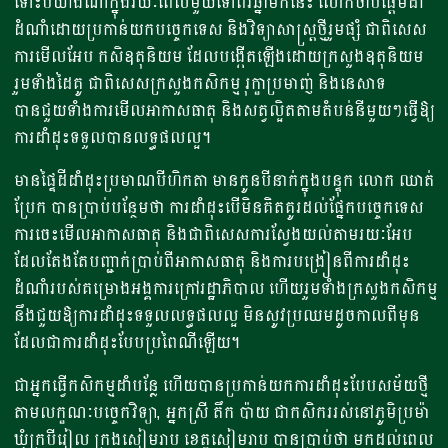
ទោះបីយ៉ាងណា​ក្នុងរយៈពេលមួយទៅពីរឆ្នាំមកនេះ លោកចាប់ផ្តើមដាំ
ដំណាំដោយប្រកាន់យកបច្ចេកទេស និងវិទ្យាសាស្រ្តថ្មីរួមផ្សំ ជាពិសេស
ការមើលអែប កសិឧតុនិយម ដែលបង្កើតឡើងដោយក្រសួងឧតុនិយម
រួមទាំងដៃគូ ជាពិសេសក្រសួងកសិកម្ម រុក្ខាប្រមាញ់ និងនេសាទ
បានជួយទាំងការមើលអាកាសធាតុ និងសត្វល្អិតតាមតំបន់នីមួយៗធ្វើឱ្យ
ការដាំដុះទទួលបានលទ្ធផលល្អ។
មានផ្ទៃដីដាំដុះប្រមាណបីហិកតា មានកូនបីនាក់ក្នុងបន្ទុក លោក ឈាត់
ប្រែក បានប្រាប់បន្ថែមថា ការដាំដុះបើមិនគិតគូរដល់ផ្នែកបច្ចេកទេស
ការចេះមើលអាកាសធាតុ និងជាពិសេសការស្វែងយល់តាមរយៈអែប
ដែលតែងតែបញ្ជាក់ប្រាប់ពីអាកាសធាតុ និងការបង្រៀនពីការដាំដុះ
ដំណាំរបស់គម្រោងអង្គការក្រៅរដ្ឋាភិបាល ហើយរួមទាំងក្រសួងកសិកម្ម
នឹងជួយឱ្យការដាំដុះទទួលលទ្ធផលល្អ មិនសូវប្រឈមដូចកាលពីមុន
ដែលជាការដាំដុះបែបប្រពៃណីឡើយ។
ជាអ្នកធ្វើកសិកម្មដាំបន្លែ ហើយបានប្រកាន់យកការដាំដុះបែបសម័យថ្មី
តាមលក្ខណៈបច្ចេកវិទ្យា, អ្នកស្រី តឹក ប៉ាយ ជាកសិកររស់នៅភូមិប្រម៉ា
ឃុំក្របីរៀល ក្រុងសៀមរាប ខេត្តសៀមរាប បានប្រាប់ថា មកដល់ពេល