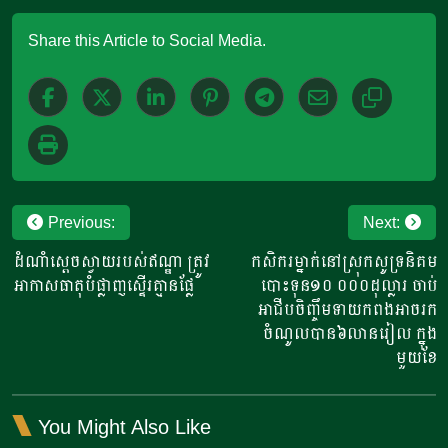
Share this Article to Social Media.
Post
Previous:
Next:
navigation
ដំណាំស្តេចស្វាយរបស់ឥណ្ឌា ត្រូវ
កសិករម្នាក់នៅស្រុកសូទ្រនិគម
អាកាសធាតុបំផ្លាញស្ទើរគ្មានផ្លែ
បោះទុន១០ ០០០ដុល្លារ ចាប់
អាជីបចិញ្ចឹមទាយកពងអាចរក
ចំណូលបាន៦លានរៀល ក្នុង
មួយខែ
You Might Also Like