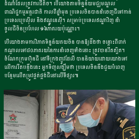
ដំណាំដែលត្រូវការជីតិច។ បើយោងតាមទិន្នន័យមជ្ឈមណ្ឌល
ពាណិជ្ជកម្មអន្តរជាតិ កាលពីឆ្នាំមុន ប្រទេសចិនបាននាំចេញជីទៅកាន់
ប្រទេសប្រេស៊ីល និងឥណ្ឌូនេស៊ី។ សម្រាប់ប្រទេសឥណ្ឌាវិញ នាំ
ចូលជីចិនប្រហែល ១៦ភាគរយប៉ុណ្ណោះ។
បើយោងតាមការវិភាគទិន្នន័យគយចិន បានឱ្យដឹងថា ចន្លោះពីពាក់
កណ្តាលទៅ៨០ភាគរយនៃការនាំចេញទាំងនោះ ត្រូវបានរឹតត្បិត។
ចំណែកក្រុមហ៊ុនជី នៅទីក្រុងញូវដែលី បាននិយាយដោយយោងទៅ
លើការរឹតបន្តឹងនេះ អ្នកទិញសង្ឃឹមថា ប្រទេសចិននឹងជួយបំពេញ
បន្ថែមលើតម្រូវផ្គត់ផ្គង់ជីនៅលើទីផ្សារ៕