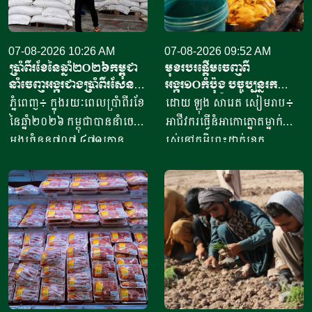
07-08-2026 10:26 AM
07-08-2026 09:52 AM
ប្រាំពីរខែនៃឆ្នាំ​២០២៦កម្ពុជា
មុខរបរផ្តើមចេញពី
នាំចេញអង្ករជាងប្រាំពីរសែន​
អង្ករ១០កំប៉ុង​ បច្ចុប្បន្ន​រក
តោន គិតជាទឹកប្រាក់​
ចំណូលបាន​ជិត១០លានរៀល
ភ្នំពេញ៖ ក្នុងរយៈពេលប្រាំពីរខែ
ដោយ ឡុង សារេត​ សៀមរាប៖ ​
ជាង៤១៥លានដុល្លារ
ក្នុងមួយថ្ងៃ
នៃឆ្នាំ២០២៦ កម្ពុជាបាននាំចេញ
អាជីវករ​​ធ្វើនំអាកោត្នោត​ម្នាក់
អង្ករចំនួន៧០៧ ៤៧១តោន​
រស់នៅភូមិព្រះដាក់ខេត្ត
តាមរយៈក្រុមហ៊ុននាំចេញអង្ករ
សៀមរាប​ ​​ក្នុងឆ្នាំ​២០២០​ បាន
ចំនួន៦១ក្រុមហ៊ុន ដោយនាំ
ចាប់ផ្តើម​ដំបូង​ចេញពីអង្ករ​
ចេញទៅកាន់គោលដៅចំនួន៦៦
១០កំប៉ុង ឬមានទម្ងន់​ប្រហែល​បី
ដែលក្នុងនោះទៅកាន់បណ្តា
គីឡូក្រាម រហូតមកដល់ឆ្នាំ​
ប្រទេសនៅក្នុងតំបន់អឺរ៉ុប
២០២៦នេះ អាច​លក់នំបាន​ពី៤
ចំនួន៣៣ ​បានបរិមាណអង្ករ
០០០ ទៅ​៨០០០នំ​ គិតជាប្រាក់
ចំនួន២០៧ ១៥៧តោន គិតជា
ចំណូលសរុបបានពីបីលានដល់​
ទឹកប្រាក់ចំនួន១៥៦,៤៥​លាន
ប្រាំបីលានរៀល​ក្នុងមួយថ្ងៃ​។ អ្នក
ដុល្លារ។ ឧកញ៉ា ឡាយ ឈុនហួ
ស្រី ថ្លុង ថាន ម្ចាស់ហាង​យីហោ