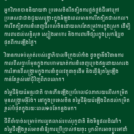
អ្នកវិភាគបាននិយាយថា ប្រទេសចិនរឹតត្បិតការផ្គត់ផ្គង់ជីទៅក្រៅ
ប្រទេសជាជាងជួយសង្គ្រោះក្នុងអំឡុងពេលមានការរឹតត្បិតជាសកល។
ការរឹតត្បិតការនាំចេញជីរបស់ចិនដោយសារតែតម្រូវការក្នុងស្រុក ដើម្បី
ការពារដល់សន្តិសុខ ស្បៀងអាហារ និងការពារទីផ្សារក្នុងស្រុកឱ្យរួច
ផុតពីការឡើងថ្លៃ។
វិធានការទប់ស្កាត់របស់រដ្ឋាភិបាលទីក្រុងប៉េកាំង ដូចគ្នានឹងវិធានការ
កាលពីសប្តាហ៍មុនក្នុងការហាមឃាត់ការនាំចេញប្រេងឥន្ធដោយសាររង
ការរំខានពីសង្គ្រាមក្នុងការនាំចូលវត្ថុធាតុដើម និងធ្វើឱ្យតម្លៃឡើង
កាន់តែខ្ពស់នៅជុំវិញពិភពលោក។
តម្លៃជីអ៊ុយរ៉េអន្តរជាតិ បានកើនឡើងប្រហែល៤០ភាគរយលើសកម្រិត
មុនសង្គ្រាមអ៊ីរ៉ង់។ នៅក្នុងប្រទេសចិន តម្លៃជីអ៊ុយរ៉េឡើងជិតដល់កម្រិត
ខ្ពស់បំផុតក្នុងរយៈពេល១០ខែកន្លងមក។
ជីគឺចាំបាច់សម្រាប់ការលូតលាស់របស់រុក្ខជាតិ និងទិន្នផលដំណាំ។
តម្លៃជីឡើងខ្ពស់អាចនាំឱ្យការប្រើប្រាស់ថយចុះ ឬកសិករអាចប្តូរទៅដាំ