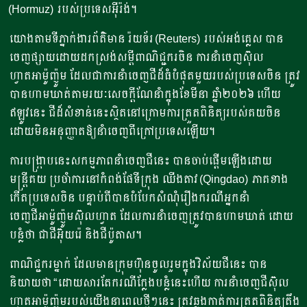
(Hormuz) របស់ប្រទេសអ៊ីរ៉ង់។
យោងតាមទីភ្នាក់ងារព័ត៌មាន រ៉យទ័រ (Reuters) របស់អង់គ្លេស បាន
ចេញផ្សាយដោយដកស្រង់សម្តីពាណិជ្ជករចិន ការនាំចេញស៊ុល
ហ្វាតអាម៉ូញ៉ូម ដែលជាការនាំចេញជីដ៏ធំបំផុតមួយរបស់ប្រទេសចិន ត្រូវ
បានហាមឃាត់តាមរយៈសេចក្តីណែនាំក្នុងខែមីនា ឆ្នាំ២០២៦​ ហើយ
ឥឡូវនេះ ជីដ៏សំខាន់នេះស្ថិតនៅក្រោមការត្រួតពិនិត្យរបស់គយចិន
ដោយមិនអនុញ្ញាតឱ្យនាំចេញពីក្រៅប្រទេសឡើយ។
ការបង្ក្រាបនេះសកម្មភាពនាំចេញជីនេះ បានចាប់ផ្តើមឡើងដោយ
មន្ត្រីគយ ប្រចាំការនៅកំពង់ផែទីក្រុង ឈីងតាវ (Qingdao) ភាគខាង
កើតប្រទេសចិន បន្ទាប់ពីបានបំបែកសំណុំរឿងករណីអ្នកនាំ
ចេញជីអាម៉ូញ៉ូមស៊ុលហ្វាត ដែលការនាំចេញត្រូវបានហាមឃាត់ ដោយ
បន្លំថា ជាជីអ៊ុយរ៉េ និងជីប៉ូតាស។
ពាណិជ្ជករម្នាក់ ដែលមានក្រុមហ៊ុនចូលរួមក្នុងវិស័យជីនេះ បាន
និយាយថា “ដោយសារតែករណីក្លែងបន្លំនេះហើយ ការនាំចេញជីស៊ុល
ហ្វាតអាម៉ូញ៉ូមរបស់យើងនាពេលថ្មីៗនេះ ត្រូវឆ្លងកាត់ការត្រួតពិនិត្យតឹង