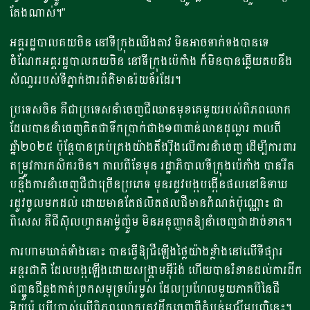
តែងណាស់។”
អគ្គរដ្ឋបាលគយចិន នៅទីក្រុងឈីងតាវ មិនអាចទាក់ទងបានទេ
ចំណែកអគ្គរដ្ឋបាលគយចិន នៅទីក្រុងប៉េកាំង ក៏មិនបានឆ្លើយតបនឹង
សំណួររបស់ទីភ្នាក់ងារព័ត៌មានរ៉យទ័រដែរ។
ប្រទេសចិន គឺជាប្រទេសនាំចេញជីឈានមុខគេមួយរបស់ពិភពលោក
ដែលបាននាំចេញគិតជាទឹកប្រាក់ជាង១៣ពាន់លានដុល្លារ កាលពី
ឆ្នាំ២០២៥ ប៉ុន្តែបានគ្រប់គ្រងយ៉ាងតឹងរ៉ឹងលើការនាំចេញ ដើម្បីការពារ
តម្រូវការកសិករចិន។ កាលពីខែមុន រដ្ឋាភិបាលទីក្រុងប៉េកាំង បានរឹត
បន្តឹងការនាំចេញជីជាច្រើនប្រភេទ មុនរដូវបង្កបង្កើនផលនៅនិទាឃ
រដូវចូលមកដល់ ដោយមានតែផលិតផលជីមានកំណត់ប៉ុណ្ណោះ ជា
ពិសេស គឺជីស៊ុលហ្វាតអាម៉ូញ៉ូម មិនអនុញ្ញាតឱ្យនាំចេញជាដាច់ខាត។
ការហាមឃាត់ទាំងនោះ បានធ្វើឱ្យជីឡើងថ្លៃយ៉ាងខ្លាំងនៅលើទីផ្សារ
អន្តរជាតិ ដែលបង្កឡើងដោយសង្គ្រាមអ៊ីរ៉ង់ ហើយបានរំខានដល់ការដឹក
ជញ្ជូនជីឆ្លងកាត់ច្រកសមុទ្រហ័រមូស ដែលប្រហែលមួយភាគបីនៃជី
អ៊ុយរ៉េ ប្រើប្រាស់លើពិភពលោកត្រូវដឹកចេញពីតំបន់មជ្ឈឹមបូព៌ានេះ។