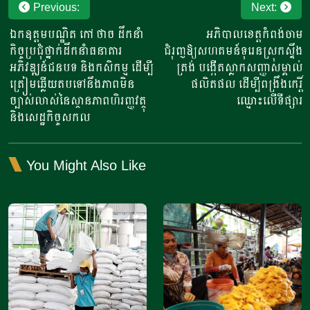
Post
Previous:
Next:
navigation
ឯកឧត្តមបណ្ឌិត កៅ ថាច ដឹកនាំ
អភិបាលខេត្តកំពង់ចាម
កិច្ចប្រជុំថ្នាក់ដឹកនាំធនាគារ
ជំរុញឱ្យសហគមន៍ទុរេនស្រុកស្ទឹង
អភិវឌ្ឍន៍ជនបទ និងកសិកម្ម ដើម្បី
ត្រង់ បង្កើតស្លាកសញ្ញាសម្គាល់
ត្រៀមឆ្លើយតបទៅនឹងភាពមិន
ផលិតផល ដើម្បីពង្រឹងកេរ្តិ៍
ច្បាស់លាស់នៃស្ថានភាពហិរញ្ញវត្ថុ
ឈ្មោះលើទីផ្សារ
និងសេដ្ឋកិច្ចសកល
You Might Also Like