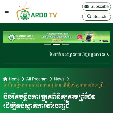
Subscribe
Search
ទំនាក់ទំនងផ្សាយពាណិជ្ជកម្មតាមរយៈ 023 22
Home
All Program
News
ចិនរឹតបន្តឹងការត្រួតពិនិត្យតាមព្រំដែន ដើម្បីទប់ស្កាត់ការនាំចេញជី
ចិនរឹតបន្តឹងការត្រួតពិនិត្យតាមព្រំដែន
ដើម្បីទប់ស្កាត់ការនាំចេញជី