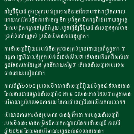
តម្លៃជីអ៊ុយរ៉េ ក្នុងស្រុករបស់ប្រទេសចិននៅតែទាបជាងកម្រិតសកល
ដោយសាររឹតបន្តឹងការនាំចេញ និងប្រព័ន្ធផលិតកម្មជីដើរដោយធ្យូងថ្ម
ដែលបង្កើតគម្លាតតម្លៃដ៏ធំមួយ រហូតធ្វើឱ្យជីអ៊ុយរ៉េ នាំចេញទទួលបាន
ប្រាក់ចំណេញខ្ពស់ ប្រសិនបើមានការអនុញ្ញាត។
ការនាំចេញជីអ៊ុយរ៉េរបស់ចិនត្រូវបានគ្រប់គ្រងដោយប្រព័ន្ធកូតា។ ជា
ធម្មតា រដ្ឋាភិបាលទីក្រុងប៉េកាំងរង់ចាំមើលថា តើមានអតិរេកជីសល់នៅ
ក្នុងខែឧសភាដែរឬទេ មុននឹងវាយតម្លៃថា តើអាចនាំចេញទៅបរទេស
បានដោយរបៀបណា។
កាលពីឆ្នាំ២០២៥ ប្រទេសចិនបាននាំចេញជីអ៊ុយរ៉េចំនួន៤,៩លានតោន
ដែលទាបជាងទម្លាប់នាំចេញពី៥ ទៅ ៥,៥លានតោន ដែលជាធម្មតាមាន
បរិមាណប្រហែល១០ភាគរយ នៃការនាំចេញជីនៅលើសកលលោក។
បើយោងតាមការប៉ាន់ប្រមាណ បានឱ្យដឹងថា ការបន្ថយនាំចេញជី
របស់ចិននេះ មានកម្រិតជិតពាក់កណ្តាលនៃការនាំចេញជី កាលពី
ឆ្នាំ២០២៥ ដែលមានបរិមាណរហូតដល់៤០លានតោន។