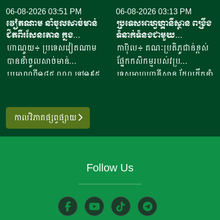
ប្រធានសហព័ន្ធស្រូវអង្ករកម្ពុជា
06-08-2026 03:51 PM
“អាកោត្នោតព្រះដាក់” នៅឃុំព្រះ
06-08-2026 03:13 PM
វៀតណាម នាំចូលសាច់មាន់
ប្រទេសអាហ្វហ្គានីស្ថាន ពង្រឹង
បានមានប្រសាសន៍ថា ការនាំ
ដាក់​ ស្រុក​បន្ទាយស្រី ខេត្ត
ជិតពីរសែនតោន ក្នុង
ទំនាក់ទំនងជាមួយ
ចេញអង្ករសម្រាប់ឆ្នាំ២០២៦នេះ
សៀមរាប​ បានឱ្យដឹង​ថា មុខរបរ
ឆមាសទី១ ដោយភាគច្រើននាំ
ប្រទេសម៉ុលដូវ៉ា ដើម្បីជំរុញ
ហាណូយ៖ ប្រទេសវៀតណាម
កាប៊ុល៖ គណៈប្រតិភូជាន់ខ្ពស់
នឹងសម្រេចបានជោគជ័យតាម
ធ្វើនំអាកោត្នោត​លក់ជូនប្រជា
ចូលពីអាម៉េរិក
កិច្ចសហប្រតិបត្តិការផ្នែក
បាននាំចូលសាច់មាន់
ផ្នែកកសិកម្មរបស់វប្រ
ផែនការ ហើយ​មិនមានបញ្ហាអ្វី
ពលរដ្ឋនិងភ្ញៀវទេសចរណ៍
វិទ្យាសាស្ត្រ និងកសិកម្ម
ប្រមាណពី១៨៥ ០០០ ទៅ១៩៥
ទេសអាហ្វហ្គានីស្ថាន ដែលដឹកនាំ
ចោទនោះទេ ជាពិសេស ស្រប
អន្តរជាតិ​ ក្នុងពេលសព្វថ្ងៃនេះ
០០០តោន នៅក្នុងឆមាសទី១ នៃ
ដោយអនុរដ្ឋមន្ត្រី លោក សាដៀ
តាមផែនការដាក់ចេញនៅ
អ្នកស្រីបានចាប់ផ្តើម​នៅឆ្នាំ​
ឆ្នាំ២០២៦នេះ ដោយក្នុងនោះការ
អាហ្សាម អូសម៉ានី (Sadr Azam
ឆ្នាំ២០១០ របស់ប្រមុខដឹកនាំរាជ
២០២០​ ​ជាមួយនិងអង្ករ​ចំនួន​
នាំចូលពីសហរដ្ឋអាម៉េរិក មាន
Osmani) បានទៅបំពេញទស្សន
រដ្ឋាភិបាល ដឹកនាំរបស់ស
កាលវិភាគផ្សព្វផ្សាយ
១០កំប៉ុង នៅ​ក្នុងសម័យកាលនៃ
រហូតដល់ជិត៦២ភាគរយនៃ
កិច្ចនៅប្រទេសម៉ុលដូវ៉ា ចាប់ពី
ម្តេចតេជោ ហ៊ុន សែន ជាអតីត
ការរីករាលដាលនៃជំងឺកូវីដ​១៩​
បរិមាណនាំចូលសរុប។ ការនាំ
ថ្ងៃទី២ ដល់ទី៧ ខែសីហា
នាយករដ្ឋមន្រ្តី រហូតដល់នីតិ
នៅពេល​ប្រជាពលរដ្ឋភាគច្រើន​
ចូលនេះ មានតម្លៃទឹកប្រាក់
ឆ្នាំ២០២៦ ដើម្បីពង្រឹងកិច្ចសហ
កាលទី៧ របស់សម្តេចធិបតី ហ៊ុន
ក៏ដូចជាអ្នកស្រីបាត់បង់ការងារ
Follow Us
ប្រមាណពី១៩០ ទៅ២០៥លាន
ប្រតិបត្តិការរវាងប្រទេសទាំងពីរ
ម៉ាណែត នាយកដ្ឋមន្រ្តី។​​ ឧកញ៉ា
ហើយ​នំអាកោត្នោតជាចំណីមួយ
ដុល្លារ ខណៈពេលការនាំចូល
លើវិស័យស្រាវជ្រាវវិទ្យាសាស្ត្រ
បញ្ជាក់ថា ជាលទ្ធផលត្រឹមប្រាំ
ប្រភេទ​ ដែលប្រជាពលរដ្ឋរស់នៅ
សាច់ និងគ្រឿងក្នុង បានកើន
បច្ចេកវិទ្យាកសិកម្មទំនើប និងការ
ពីរខែនេះ កម្ពុជានាំចេញបាន
ក្នុងតំបន់​និយម​ពិសា។​ អ្នកស្រី
ឡើងពី២៦ ទៅ៣៧,៦ភាគរយ
គ្រប់គ្រងសត្វល្អិតចង្រៃ។
ជាង៧០៧ ៤៧១តោន​ ធៀបនឹង
លើកឡើង​ថា នៅក្នុងសម័យកូវីដ​