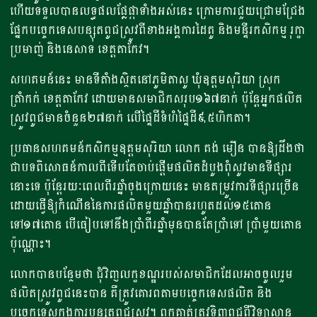
ហើយទទួលបានលទ្ធផលផ្លែផ្កាទាំងអស់នេះ ក្រោមការជួយជ្រោមជ្រែង
ផ្នែកបច្ចេកទេសបន្សុតពូជស្រូវពីខាងអង្គការដៃគូ និងមន្ទីរកសិកម្ម រុក្ខា
ប្រមាញ់ និងនេសាទ ខេត្តតាកែវ។
សហគមន៍នេះ មានទីតាំងស្ថិតនៅភូមិតាសូ ឃុំឧត្ដមសុរិយា ស្រុក
ត្រាំកក់ ខេត្តតាកែវ ដោយមានសមាជិកសរុប១៦៧នាក់ ប៉ុន្តែអ្នកផលិត
ស្រូវពូជមានចំនួន២៧នាក់ លើផ្ទៃដីទំហំផ្ទៃដី៩,៥ហិកតា។
ប្រធានសហគមន៍កសិកម្មឧត្ដមសុរិយា លោក គង់ មឿន បានឱ្យដឹងថា
ជាបទពិសោធន៍កាលពីទើបតែចាប់ផ្ដើមផលិតដំបូងពុំសូវមានទីផ្សារ
នោះទេ ប៉ុន្តែរយៈពេលពីរឆ្នាំចុងក្រោយនេះ មានតម្រូវការទីផ្សារច្រើន
ដោយធ្វើឱ្យកំណើននៃការផលិតមួយឆ្នាំបានរហូតដល់១៥តោន
ទៅ១៧តោន បើធៀបទៅនឹងប្រាំពីរឆ្នាំមុនបានតែប្រាំទៅ ប្រាំមួយតោន
ប៉ុណ្ណោះ។
លោកបានបន្ថែមថា ជុំវិញលក្ខខណ្ឌរបស់សមាជិកដែលអាចចូលរួម
ផលិតស្រូវពូជនេះបាន គឺត្រូវគោរពតាមបច្ចេកទេសផលិត និង
បច្ចេកទេសក្នុងការបន្សុតពូជស្រូវ។ ពួកគាត់ត្រូវទិញពូជពីវិទ្យាស្ថាន