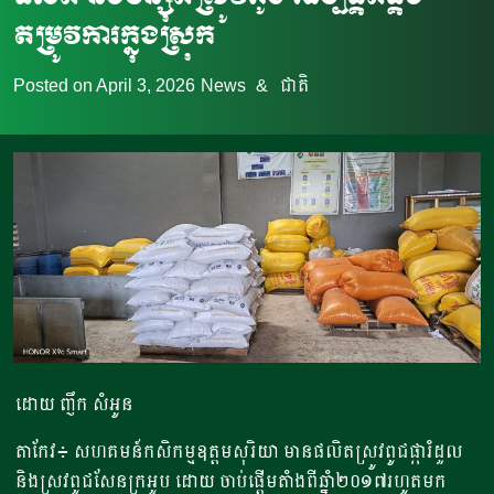
តម្រូវការក្នុងស្រុក
Posted on
April 3, 2026
News
&
ជាតិ
ដោយ ញឹក សំអូន
តាកែវ៖ សហគមន៍កសិកម្មឧត្ដមសុរិយា មានផលិតស្រូវពូជផ្ការំដួល
និងស្រូវពូជសែនក្រអូប ដោយ ចាប់ផ្ដើមតាំងពីឆ្នាំ២០១៧រហូតមក