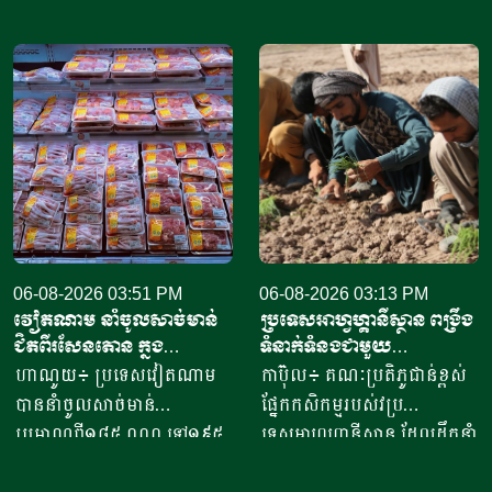
តាមរយៈក្រុមហ៊ុននាំចេញអង្ករ
សៀមរាប​ ​​ក្នុងឆ្នាំ​២០២០​ បាន
ចំនួន៦១ក្រុមហ៊ុន ដោយនាំ
ចាប់ផ្តើម​ដំបូង​ចេញពីអង្ករ​
ចេញទៅកាន់គោលដៅចំនួន៦៦
១០កំប៉ុង ឬមានទម្ងន់​ប្រហែល​បី
ដែលក្នុងនោះទៅកាន់បណ្តា
គីឡូក្រាម រហូតមកដល់ឆ្នាំ​
ប្រទេសនៅក្នុងតំបន់អឺរ៉ុប
២០២៦នេះ អាច​លក់នំបាន​ពី៤
ចំនួន៣៣ ​បានបរិមាណអង្ករ
០០០ ទៅ​៨០០០នំ​ គិតជាប្រាក់
ចំនួន២០៧ ១៥៧តោន គិតជា
ចំណូលសរុបបានពីបីលានដល់​
ទឹកប្រាក់ចំនួន១៥៦,៤៥​លាន
ប្រាំបីលានរៀល​ក្នុងមួយថ្ងៃ​។ អ្នក
ដុល្លារ។ ឧកញ៉ា ឡាយ ឈុនហួ
ស្រី ថ្លុង ថាន ម្ចាស់ហាង​យីហោ
ប្រធានសហព័ន្ធស្រូវអង្ករកម្ពុជា
06-08-2026 03:51 PM
“អាកោត្នោតព្រះដាក់” នៅឃុំព្រះ
06-08-2026 03:13 PM
វៀតណាម នាំចូលសាច់មាន់
ប្រទេសអាហ្វហ្គានីស្ថាន ពង្រឹង
បានមានប្រសាសន៍ថា ការនាំ
ដាក់​ ស្រុក​បន្ទាយស្រី ខេត្ត
ជិតពីរសែនតោន ក្នុង
ទំនាក់ទំនងជាមួយ
ចេញអង្ករសម្រាប់ឆ្នាំ២០២៦នេះ
សៀមរាប​ បានឱ្យដឹង​ថា មុខរបរ
ឆមាសទី១ ដោយភាគច្រើននាំ
ប្រទេសម៉ុលដូវ៉ា ដើម្បីជំរុញ
ហាណូយ៖ ប្រទេសវៀតណាម
កាប៊ុល៖ គណៈប្រតិភូជាន់ខ្ពស់
នឹងសម្រេចបានជោគជ័យតាម
ធ្វើនំអាកោត្នោត​លក់ជូនប្រជា
ចូលពីអាម៉េរិក
កិច្ចសហប្រតិបត្តិការផ្នែក
បាននាំចូលសាច់មាន់
ផ្នែកកសិកម្មរបស់វប្រ
ផែនការ ហើយ​មិនមានបញ្ហាអ្វី
ពលរដ្ឋនិងភ្ញៀវទេសចរណ៍
វិទ្យាសាស្ត្រ និងកសិកម្ម
ប្រមាណពី១៨៥ ០០០ ទៅ១៩៥
ទេសអាហ្វហ្គានីស្ថាន ដែលដឹកនាំ
ចោទនោះទេ ជាពិសេស ស្រប
អន្តរជាតិ​ ក្នុងពេលសព្វថ្ងៃនេះ
០០០តោន នៅក្នុងឆមាសទី១ នៃ
ដោយអនុរដ្ឋមន្ត្រី លោក សាដៀ
តាមផែនការដាក់ចេញនៅ
អ្នកស្រីបានចាប់ផ្តើម​នៅឆ្នាំ​