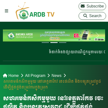
Subscribe
Search
ទំនាក់ទំនងផ្សាយពាណិជ្ជកម្មតាមរយៈ 023 2
Home
All Program
News
សហគមន៍កសិកម្មមួយ នៅខេត្តតាកែវ ចេះផលិត និងបន្សុតស្រូវពូជ
ដើម្បីផ្គត់ផ្គង់តម្រូវការក្នុងស្រុក
សហគមន៍កសិកម្មមួយ នៅខេត្តតាកែវ ចេះ
ផលិត និងបន្សុតស្រូវពូជ ដើម្បីផ្គត់ផ្គង់