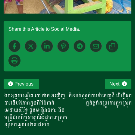
Share this Article to Social Media.
Post
Previous:
Next:
navigation
ឯកឧត្តមបណ្ឌិត កៅ ថាច អញ្ជើញ
ចិនទប់ស្កាត់ការនាំចេញជី ដើម្បីទុក
ជាអធិបតីភាពក្នុងពិធីបំពាក់
ផ្គត់ផ្គង់តម្រូវការក្នុងស្រុក
មេដាយសំរឹទ្ធ ជូនមន្ត្រីរាជការ និង
មន្ត្រីជាប់កិច្ចសន្យានៃរដ្ឋបាលស្រុក
ខ្សាច់កណ្តាល២៣៧នាក់