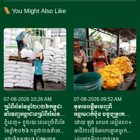
You Might Also Like
07-08-2026 10:26 AM
07-08-2026 09:52 AM
ប្រាំពីរខែនៃឆ្នាំ​២០២៦កម្ពុជា
មុខរបរផ្តើមចេញពី
នាំចេញអង្ករជាងប្រាំពីរសែន​
អង្ករ១០កំប៉ុង​ បច្ចុប្បន្ន​រក
តោន គិតជាទឹកប្រាក់​
ចំណូលបាន​ជិត១០លានរៀល
ភ្នំពេញ៖ ក្នុងរយៈពេលប្រាំពីរខែ
ដោយ ឡុង សារេត​ សៀមរាប៖ ​
ជាង៤១៥លានដុល្លារ
ក្នុងមួយថ្ងៃ
នៃឆ្នាំ២០២៦ កម្ពុជាបាននាំចេញ
អាជីវករ​​ធ្វើនំអាកោត្នោត​ម្នាក់
អង្ករចំនួន៧០៧ ៤៧១តោន​
រស់នៅភូមិព្រះដាក់ខេត្ត