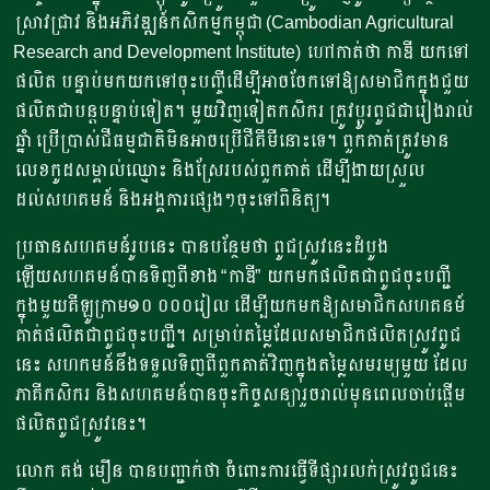
ស្រាវជ្រាវ និងអភិវឌ្ឍន៍កសិកម្មកម្ពុជា (
Cambodian Agricultural
Research and Development Institute)
ហៅកាត់ថា កាឌី យកទៅ
ផលិត បន្ទាប់មកយកទៅចុះបញ្ចីដើម្បីអាចចែកទៅឱ្យសមាជិកក្នុងជួយ
ផលិតជាបន្តបន្ទាប់ទៀត។ មួយវិញទៀតកសិករ ត្រូវប្ដូរពូជជារៀងរាល់
ឆ្នាំ ប្រើប្រាស់ជីធម្មជាតិមិនអាចប្រើជីគីមីនោះទេ។ ពួកគាត់ត្រូវមាន
លេខកូដសម្គាល់ឈ្មោះ និងស្រែរបស់ពួកគាត់ ដើម្បីងាយស្រួល
ដល់សហគមន៍ និងអង្គការផ្សេងៗចុះទៅពិនិត្យ។
ប្រធានសហគមន៍រូបនេះ បានបន្ថែមថា ពូជស្រូវនេះដំបូង
ឡើយសហគមន៍បានទិញពីខាង “កាឌី” យកមកផលិតជាពូជចុះបញ្ជី
ក្នុងមួយគីឡូក្រាម១០ ០០០រៀល ដើម្បីយកមកឱ្យសមាជិកសហគនម៍
គាត់ផលិតជាពូជចុះបញ្ជី។ សម្រាប់តម្លៃដែលសមាជិកផលិតស្រូវពូជ
នេះ សហកមន៍នឹងទទួលទិញពីពួកគាត់វិញក្នុងតម្លៃសមរម្យមួយ ដែល
ភាគីកសិករ និងសហគមន៍បានចុះកិច្ចសន្យារួចរាល់មុនពេលចាប់ផ្ដើម
ផលិតពូជស្រូវនេះ។
លោក គង់ មឿន បានបញ្ជាក់ថា ចំពោះការធ្វើទីផ្សារលក់ស្រូវពូជនេះ