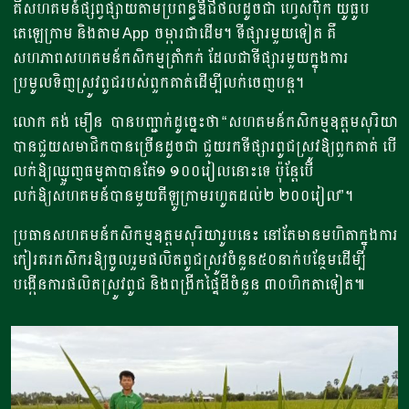
គឺសហគមន៍ផ្សព្វផ្សាយតាមប្រពន្ធឌីជីថលដូចជា ហ្វេសប៊ុក យូធូប
តេឡេក្រាម និងតាម App ចម្ការជាដើម។ ទីផ្សារមួយទៀត គឺ
សហភាពសហគមន៍កសិកម្មត្រាំកក់ ដែលជាទីផ្សារមួយក្នុងការ
ប្រមូលទិញស្រូវពូជរបស់ពួកគាត់ដើម្បីលក់ចេញបន្ត។
លោក គង់ មឿន បានបញ្ជាក់ដូច្នេះថា “សហគមន៍កសិកម្មឧត្ដមសុរិយា
បានជួយសមាជិកបានច្រើនដូចជា ជួយរកទីផ្សារពូជស្រូវឱ្យពួកគាត់ បើ
លក់ឱ្យឈ្មួញធម្មតាបានតែ១ ១០០រៀលនោះទេ ប៉ុន្តែបើ
លក់ឱ្យសហគមន៍បានមួយគីឡូក្រាមរហូតដល់២ ២០០រៀល”។
ប្រធានសហគមន៍កសិកម្មឧត្ដមសុរិយារូបនេះ នៅតែមានមហិតាក្នុងការ
កៀរគរកសិករឱ្យចូលរួមផលិតពូជស្រូវចំនួន៥០នាក់បន្ថែមដើម្បី
បង្កើនការផលិតស្រូវពូជ និងពង្រីកផ្ទៃដីចំនួន ៣០ហិកតាទៀត៕