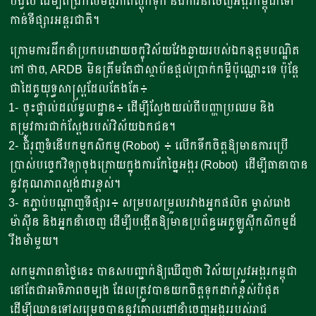
បង្វិល ដើម្បីពង្រីកសមត្ថភាពស្តុកទុក និងការនាំចេញអង្ករកម្ពុជាទៅ
កាន់ទីផ្សារអន្តរជាតិ។
ក្រោមការដឹកនាំប្រកបដោយចក្ខុវិស័យវែងឆ្ងាយរបស់ឯកឧត្តមបណ្ឌិត
កៅ ថាច, ARDB មិនត្រឹមតែជាស្ថាប័នផ្តល់ប្រាក់កម្ចីប៉ុណ្ណោះទេ ប៉ុន្តែ
ជាដៃគូយុទ្ធសាស្ត្រដែលតែងតែ៖
1- ចុះផ្ទាល់ដល់មូលដ្ឋាន៖ ដើម្បីស្វែងយល់ពីបញ្ហាប្រឈម និង
តម្រូវការជាក់ស្តែងរបស់វិស័យឯកជន។
2- ជំរុញទំនើបកម្មកសិកម្ម (Robot) ៖ លើកទឹកចិត្តឱ្យមានការប្រើ
ប្រាស់បច្ចេកវិទ្យាចុងក្រោយក្នុងការកែច្នៃអង្ករ​ (Robot) ដើម្បីធានាបាន
នូវគុណភាពស្តង់ដារខ្ពស់។
3- តភ្ជាប់បណ្តាញទីផ្សារ៖ សម្របសម្រួលរវាងអ្នកផលិត ម្ចាស់រោង
ម៉ាស៊ីន និងអ្នកនាំចេញ ដើម្បីបង្កើតឱ្យមានប្រព័ន្ធអេកូឡូស៊ីកសិកម្មដ៏
រឹងមាំមួយ។
សកម្មភាពនាថ្ងៃនេះ បានសបញ្ជាក់ឱ្យឃើញថា វិស័យស្រូវអង្ករកម្ពុជា
នៅតែជាអាទិភាពចម្បង ដែលត្រូវបានយកចិត្តទុកដាក់ខ្ពស់បំផុត
ដើម្បីឈានទៅសម្រេចបាននូវគោលដៅនាំចេញអង្កររបស់រាជ