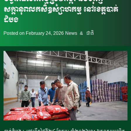
សក្ដានុពលកសិឧស្សាហកម្ម នៅខេត្តបាត់
ដំបង
Posted on
February 24, 2026
News
&
ជាតិ