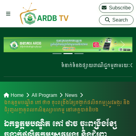
Subscribe
Search
ទំនាក់ទំនងផ្សាយពាណិជ្ជកម្មតាមរយៈ 023 2
Home
All Program
News
ឯកឧត្តមបណ្ឌិត កៅ ថាច ចុះពង្រឹងខ្សែចង្វាក់ផលិតកម្មស្រូវអង្ករ និង
ជំរុញសក្ដានុពលកសិឧស្សាហកម្ម នៅខេត្តបាត់ដំបង
ឯកឧត្តមបណ្ឌិត កៅ ថាច ចុះពង្រឹងខ្សែ
ចង្វាក់ផលិតកម្មស្រូវអង្ករ និងជំរុញ