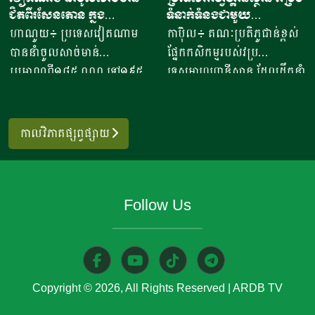
បានមានប្រសាសន៍ថា ការនាំ
ដាក់​ ស្រុក​បន្ទាយស្រី ខេត្ត
ជិតពីរសែនតោន ក្នុង
ទំនាក់ទំនងជាមួយ
ចេញអង្ករសម្រាប់ឆ្នាំ២០២៦នេះ
សៀមរាប​ បានឱ្យដឹង​ថា មុខរបរ
ឆមាសទី១ ដោយភាគច្រើននាំ
ប្រទេសម៉ុលដូវ៉ា ដើម្បីជំរុញ
ហាណូយ៖ ប្រទេសវៀតណាម
កាប៊ុល៖ គណៈប្រតិភូជាន់ខ្ពស់
នឹងសម្រេចបានជោគជ័យតាម
ធ្វើនំអាកោត្នោត​លក់ជូនប្រជា
ចូលពីអាម៉េរិក
កិច្ចសហប្រតិបត្តិការផ្នែក
បាននាំចូលសាច់មាន់
ផ្នែកកសិកម្មរបស់វប្រ
ផែនការ ហើយ​មិនមានបញ្ហាអ្វី
ពលរដ្ឋនិងភ្ញៀវទេសចរណ៍
វិទ្យាសាស្ត្រ និងកសិកម្ម
ប្រមាណពី១៨៥ ០០០ ទៅ១៩៥
ទេសអាហ្វហ្គានីស្ថាន ដែលដឹកនាំ
ចោទនោះទេ ជាពិសេស ស្រប
អន្តរជាតិ​ ក្នុងពេលសព្វថ្ងៃនេះ
០០០តោន នៅក្នុងឆមាសទី១ នៃ
ដោយអនុរដ្ឋមន្ត្រី លោក សាដៀ
តាមផែនការដាក់ចេញនៅ
អ្នកស្រីបានចាប់ផ្តើម​នៅឆ្នាំ​
ឆ្នាំ២០២៦នេះ ដោយក្នុងនោះការ
អាហ្សាម អូសម៉ានី (Sadr Azam
ឆ្នាំ២០១០ របស់ប្រមុខដឹកនាំរាជ
២០២០​ ​ជាមួយនិងអង្ករ​ចំនួន​
នាំចូលពីសហរដ្ឋអាម៉េរិក មាន
Osmani) បានទៅបំពេញទស្សន
រដ្ឋាភិបាល ដឹកនាំរបស់ស
កាលវិភាគផ្សព្វផ្សាយ
១០កំប៉ុង នៅ​ក្នុងសម័យកាលនៃ
រហូតដល់ជិត៦២ភាគរយនៃ
កិច្ចនៅប្រទេសម៉ុលដូវ៉ា ចាប់ពី
ម្តេចតេជោ ហ៊ុន សែន ជាអតីត
ការរីករាលដាលនៃជំងឺកូវីដ​១៩​
បរិមាណនាំចូលសរុប។ ការនាំ
ថ្ងៃទី២ ដល់ទី៧ ខែសីហា
នាយករដ្ឋមន្រ្តី រហូតដល់នីតិ
នៅពេល​ប្រជាពលរដ្ឋភាគច្រើន​
ចូលនេះ មានតម្លៃទឹកប្រាក់
ឆ្នាំ២០២៦ ដើម្បីពង្រឹងកិច្ចសហ
កាលទី៧ របស់សម្តេចធិបតី ហ៊ុន
ក៏ដូចជាអ្នកស្រីបាត់បង់ការងារ
Follow Us
ប្រមាណពី១៩០ ទៅ២០៥លាន
ប្រតិបត្តិការរវាងប្រទេសទាំងពីរ
ម៉ាណែត នាយកដ្ឋមន្រ្តី។​​ ឧកញ៉ា
ហើយ​នំអាកោត្នោតជាចំណីមួយ
ដុល្លារ ខណៈពេលការនាំចូល
លើវិស័យស្រាវជ្រាវវិទ្យាសាស្ត្រ
បញ្ជាក់ថា ជាលទ្ធផលត្រឹមប្រាំ
ប្រភេទ​ ដែលប្រជាពលរដ្ឋរស់នៅ
សាច់ និងគ្រឿងក្នុង បានកើន
បច្ចេកវិទ្យាកសិកម្មទំនើប និងការ
ពីរខែនេះ កម្ពុជានាំចេញបាន
ក្នុងតំបន់​និយម​ពិសា។​ អ្នកស្រី
ឡើងពី២៦ ទៅ៣៧,៦ភាគរយ
គ្រប់គ្រងសត្វល្អិតចង្រៃ។
ជាង៧០៧ ៤៧១តោន​ ធៀបនឹង
លើកឡើង​ថា នៅក្នុងសម័យកូវីដ​
ប្រៀបធៀបនឹងរយៈពេលដូចគ្នា
មន្ត្រីអាហ្វហ្គានីស្ថានមានបំណង
ឆ្នាំមុន​មានកំណើន៤០ភាគរយ
១៩ ​នំចំណី​ដែលប្រជាពលរដ្ឋ​
Copyright © 2026, All Rights Reserved
|
ARDB TV
កាលពីឆ្នាំ២០២៥។ សមាគម
ប្រើប្រាស់ជំនាញ និងបទ
ដែលទទួលបានលទ្ធផលតាម
អាចហូបបានមានសភាព​ក្តៅ​ៗ​