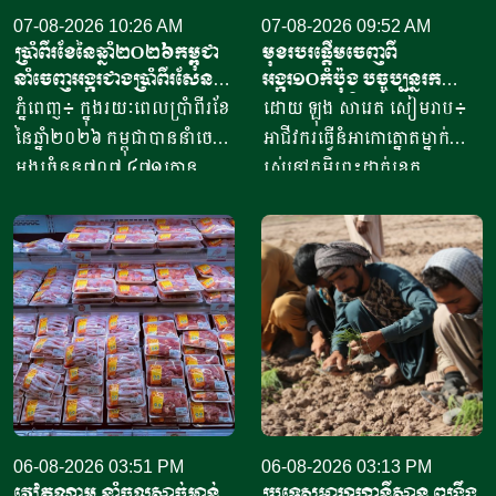
07-08-2026 10:26 AM
07-08-2026 09:52 AM
ប្រាំពីរខែនៃឆ្នាំ​២០២៦កម្ពុជា
មុខរបរផ្តើមចេញពី
នាំចេញអង្ករជាងប្រាំពីរសែន​
អង្ករ១០កំប៉ុង​ បច្ចុប្បន្ន​រក
តោន គិតជាទឹកប្រាក់​
ចំណូលបាន​ជិត១០លានរៀល
ភ្នំពេញ៖ ក្នុងរយៈពេលប្រាំពីរខែ
ដោយ ឡុង សារេត​ សៀមរាប៖ ​
ជាង៤១៥លានដុល្លារ
ក្នុងមួយថ្ងៃ
នៃឆ្នាំ២០២៦ កម្ពុជាបាននាំចេញ
អាជីវករ​​ធ្វើនំអាកោត្នោត​ម្នាក់
អង្ករចំនួន៧០៧ ៤៧១តោន​
រស់នៅភូមិព្រះដាក់ខេត្ត
តាមរយៈក្រុមហ៊ុននាំចេញអង្ករ
សៀមរាប​ ​​ក្នុងឆ្នាំ​២០២០​ បាន
ចំនួន៦១ក្រុមហ៊ុន ដោយនាំ
ចាប់ផ្តើម​ដំបូង​ចេញពីអង្ករ​
ចេញទៅកាន់គោលដៅចំនួន៦៦
១០កំប៉ុង ឬមានទម្ងន់​ប្រហែល​បី
ដែលក្នុងនោះទៅកាន់បណ្តា
គីឡូក្រាម រហូតមកដល់ឆ្នាំ​
ប្រទេសនៅក្នុងតំបន់អឺរ៉ុប
២០២៦នេះ អាច​លក់នំបាន​ពី៤
ចំនួន៣៣ ​បានបរិមាណអង្ករ
០០០ ទៅ​៨០០០នំ​ គិតជាប្រាក់
ចំនួន២០៧ ១៥៧តោន គិតជា
ចំណូលសរុបបានពីបីលានដល់​
ទឹកប្រាក់ចំនួន១៥៦,៤៥​លាន
ប្រាំបីលានរៀល​ក្នុងមួយថ្ងៃ​។ អ្នក
ដុល្លារ។ ឧកញ៉ា ឡាយ ឈុនហួ
ស្រី ថ្លុង ថាន ម្ចាស់ហាង​យីហោ
ប្រធានសហព័ន្ធស្រូវអង្ករកម្ពុជា
06-08-2026 03:51 PM
“អាកោត្នោតព្រះដាក់” នៅឃុំព្រះ
06-08-2026 03:13 PM
វៀតណាម នាំចូលសាច់មាន់
ប្រទេសអាហ្វហ្គានីស្ថាន ពង្រឹង