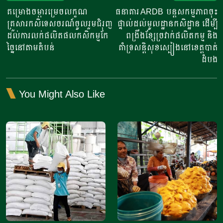
navigation
គម្រោងចម្ការម្រេចលក្ខណ
ធនាគារ ARDB បន្តសកម្មភាពចុះ
គ្រួសារកសិទេសចរណ៍ចូលរួម​ជំរុញ
ផ្ទាល់ដល់មូលដ្ឋានកសិដ្ឋាន ដើម្បី
ដល់ការលក់ផលិតផលកសិកម្ម​កែ
ពង្រឹងខ្សែច្រវាក់ផលិតកម្ម និង
ច្នៃ​នៅតាមតំបន់​
គាំទ្រសន្តិសុខស្បៀងនៅខេត្តបាត់
ដំបង
You Might Also Like