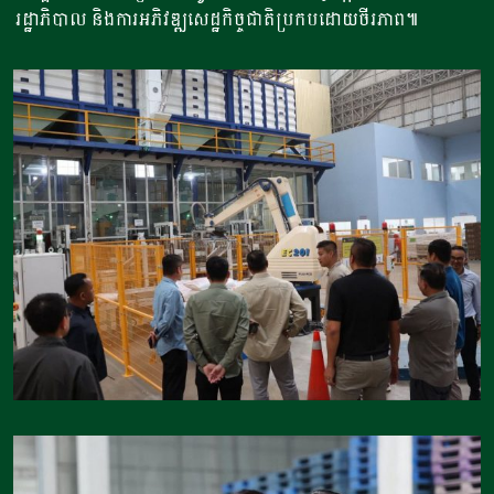
រដ្ឋាភិបាល និងការអភិវឌ្ឍសេដ្ឋកិច្ចជាតិប្រកបដោយចីរភាព៕