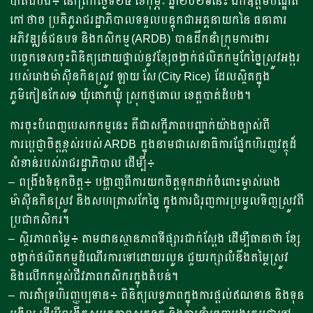
បាត់ដំបង៖ នៅព្រឹកថ្ងៃទី២៤ ខែកុម្ភៈ ឆ្នាំ២០២៦នេះ ឯកឧត្តមបណ្ឌិត
កៅ ថាច ប្រតិភូរាជរដ្ឋាភិបាលទទួលបន្ទុកជាអគ្គនាយកនៃ ធនាគារ
អភិវឌ្ឍន៍ជនបទ និងកសិកម្ម (ARDB) បានដឹកនាំក្រុមការងារ
បច្ចេកទេសចុះពិនិត្យដោយផ្ទាល់នូវខ្សែចង្វាក់ផលិតកម្មកែច្នៃស្រូវអង្ករ
របស់រោងម៉ាស៊ីនកិនស្រូវ ឡាយ សែ (City Rice) ដែលស្ថិតក្នុង
ភូមិកៀនកែស១ ឃុំគោកឃ្មុំ ស្រុកថ្មគោល ខេត្តបាត់ដំបង។
ការចុះបំពេញបេសកកម្មនេះ គឺជាសក្ខីភាពបញ្ជាក់យ៉ាងច្បាស់ពី
ការប្តេជ្ញាចិត្តខ្ពស់របស់ ARDB ក្នុងនាមជាសេនាធិការផ្នែកហិរញ្ញវត្ថុដ៏
សំខាន់របស់រាជរដ្ឋាភិបាល ដើម្បី៖
– ពង្រឹងទំនុកចិត្ត៖ បង្ហាញពីការយកចិត្តទុកដាក់ចំពោះម្ចាស់រោង
ម៉ាស៊ីនកិនស្រូវ និងសហគ្រាសកែច្នៃ ក្នុងការជំរុញការប្រមូលទិញស្រូវពី
ប្រជាកសិករ។
– ស្ថិរភាពតម្លៃ៖ តាមដានស្ថានភាពទីផ្សារជាក់ស្តែង ដើម្បីធានាថា ខ្សែ
ចង្វាក់ផលិតកម្មដំណើរការទៅដោយរលូន ជួយរក្សាលំនឹងតម្លៃស្រូវ
និងលើកកម្ពស់ជីវភាពកសិករក្នុងតំបន់។
– ការគាំទ្រហិរញ្ញប្បទាន៖ ពិនិត្យលទ្ធភាពក្នុងការផ្តល់ឥណទាន និងទុន