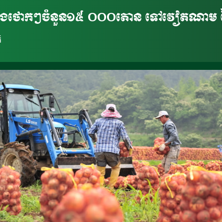
មបារាំងថោកៗចំនួន១៥ ០០០តោន ទៅវៀតណាម តៃវ៉
ិ