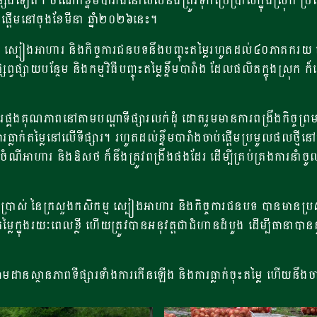
្សេងទៀត។ ចំណែកខ្ទឹមបារាំងនៅសល់នឹងត្រូវទុកប្រើប្រាស់ក្នុងស្រុក ប
ចាប់ផ្តើមនៅចុងខែមីនា ឆ្នាំ២០២៦នេះ។
ិកម្ម ស្បៀងអាហារ និងកិច្ចការជនបទនឹងបញ្ចុះតម្លៃរហូតដល់៤០ភាគករយ 
្សព្វផ្សាយបន្ថែម និងកម្មវិធីបញ្ចុះតម្លៃខ្ទឹមបារាំង ដែលផលិតក្នុងស្
គូរផ្គងគុណភាពនៅតាមបណ្តាទីផ្សារលក់ដុំ ដោតរួមមានការពង្រឹងកិច្ចព្
ការធ្លាក់តម្លៃនៅលើទីផ្សារ។ រហូតដល់ខ្ទឹមបារាំងចាប់ផ្តើមប្រមូលផលថ្ម
ពចំណីអាហារ និងឱសថ ក៏នឹងត្រូវពង្រឹងផងដែរ ដើម្បីគ្រប់គ្រងការនាំចូ
ស់ នៃក្រសួងកសិកម្ម ស្បៀងអាហារ និងកិច្ចការជនបទ បានមានប្រសាសន៍
ៃក្នុងរយៈពេលខ្លី ហើយត្រូវបានអនុវត្តជាជំហានដំបូង ដើម្បីធានាបាននូវស្ថ
តាមដានស្ថានភាពទីផ្សារទាំងការកើនឡើង និងការធ្លាក់ចុះតម្លៃ ហើយន