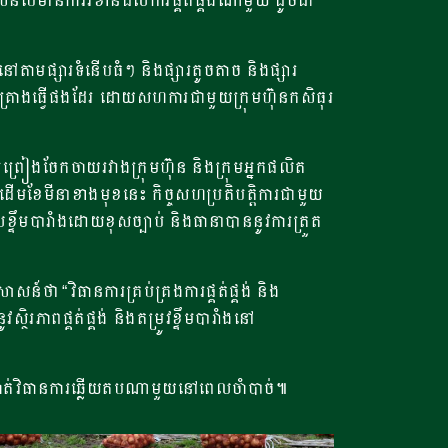
្រសិនបើមានការរំខានដល់ការផ្គត់ផ្គង់ណាមួយ ដូចជា
នៅតាមផ្សារទំនើបធំៗ និងផ្សារតូចតាច និងផ្សារ
រុក ក៏គ្រោងធ្វើផងដែរ ដោយសហការជាមួយក្រុមហ៊ុនកសិធុរ
រមព្រៀងចែកចាយរវាងក្រុមហ៊ុន និងក្រុមអ្នកផលិត
ីនៅដើមខែមីនាខាងមុខនេះ កិច្ចសហប្រតិបត្តិការជាមួយ
លខ្ទឹមបារាំងដោយខុសច្បាប់ និងធានាបាននូវការត្រួត
ថា “វិធានការគ្រប់គ្រងការផ្គត់ផ្គង់ និង
ិរភាពផ្គត់ផ្គង់ និងតម្រូវខ្ទឹមបារាំងនៅ
ឹងចាត់វិធានការឆ្លើយតបណាមួយនៅពេលចាំបាច់៕