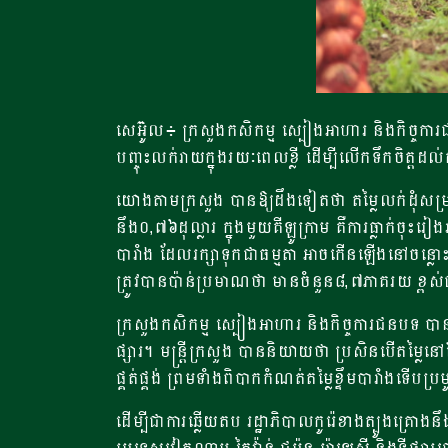
សេអ៊ូល៖ ក្រសួងកសិកម្ម ស្បៀងអាហារ និងកិច្ចការជ
បញ្ចុះលក់រាយក្នុងរយៈពេលខ្លី ដើម្បីលើកទឹកចិត្តដល់ក
យោងតាមក្រសួង បានឱ្យដឹងទៀតថា តម្លៃលក់ដុំសម្រាប
នឹង០,៧៦ដុល្លារ ក្នុងមួយគីឡូក្រាម គឺការធ្លាក់ចុ
បារាំង ដែលរក្សាទុកជាធម្មតា អាចកើនឡើងនៅចន្លោះខែ
ត្រូវបានប៉ាន់ប្រមាណថា មានចំនួន៨,៧ភាគរយ ខ្ពស់ជា
ក្រសួងកសិកម្ម ស្បៀងអាហារ និងកិច្ចការជនបទ បា
ផ្សារ។ មន្ត្រីក្រសួង បាននិយាយថា ប្រសិនបើតម្លៃ
ផ្គត់ផ្គង់ ព្រមទាំងពិបាកកំណត់តម្លៃខ្ទឹមបារាំងទើបប្រម
ដើម្បីជាការឆ្លើយតប រដ្ឋាភិបាលកូរ៉េខាងត្បូងគ្រ