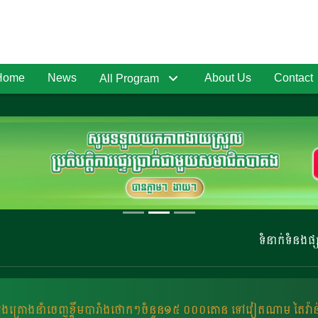
Home
News
About Us
Contact
All Program
ទំនាក់ទំនងផ្សាយពាណិជ
្បូងគ្រោងនាំចេញខ្ទឹមបារាំងថោកៗចំនួន១៥ ០០០តោន ទៅវៀតណាម តៃវ៉ាន់ ជ