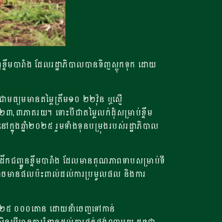
ខ្ទឹមបារាំង ដែលរដ្ឋាភិបាលបានទិញស្តុកទុក ដោយ
ាមធ្យមមានតម្លៃត្រឹម១០ ២២វ៉ុន ឬស្មើ
ួន២៣,៣ភាគរយ។ ទោះបីជាតម្លៃលក់ដុំសម្រាប់ខ្ទឹម
ក្នុងឆ្នាំ២០២៥ រួមទាំងទុនបម្រុងរបស់រដ្ឋាភិបាល
ឹកជញ្ជូនខ្ទឹមបារាំង ដែលមានគុណភាពទាបសម្រាប់ទី
េះ វាអាចមានផលប៉ះពាល់ដល់ការប្រមូលផល និងការ
ុបចំនួន២៥ ០០០តោន ដោយនាំចេញទៅកាន់