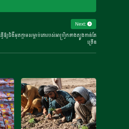
Next:
ើឱ្យជំងឺអុតក្តាមសម្លាប់គោរបស់អាហ្វ្រិកខាងត្បូងកាន់តែ
ច្រើន