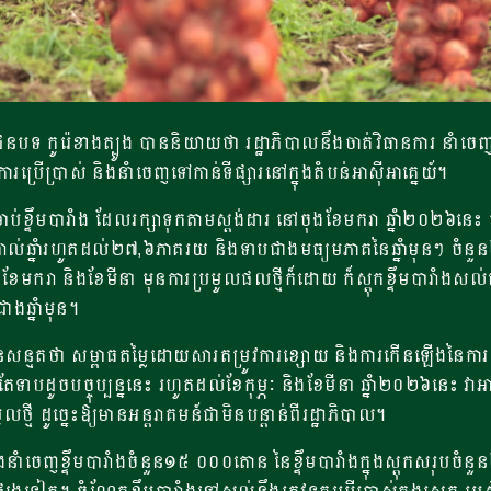
នបទ កូរ៉េខាងត្បូង បាននិយាយថា​ រដ្ឋាភិបាលនឹងចាត់វិធានការ នាំចេញ
ារប្រើប្រាស់ និងនាំចេញទៅកាន់ទីផ្សារនៅក្នុងតំបន់អាស៊ីអាគ្នេយ៍។
់ខ្ទឹមបារាំង ដែលរក្សាទុកតាមស្តង់ដារ នៅចុងខែមករា ឆ្នាំ២០២៦នេះ ជ
ះរៀងរាល់ឆ្នាំរហូតដល់២៧,៦ភាគរយ និងទាបជាងមធ្យមភាគនៃឆ្នាំមុនៗ ចំន
មករា និងខែមីនា មុនការប្រមូលផលថ្មីក៏ដោយ ក៏ស្តុកខ្ទឹមបារាំងសល់នៅ
ងឆ្នាំមុន។
នសន្មតថា សម្ពាធតម្លៃដោយសារតម្រូវការខ្សោយ និងការកើនឡើងនៃការដ
នៅតែទាបដូចបច្ចុប្បន្ននេះ រហូតដល់ខែកុម្ភៈ និងខែមីនា ឆ្នាំ២០២៦ន
ូលថ្មី ដូច្នេះឱ្យមានអន្តរាគមន៍ជាមិនបន្តាន់ពីរដ្ឋាភិបាល។
ោងនឹងនាំចេញខ្ទឹមបារាំងចំនួន១៥ ០០០តោន នៃខ្ទឹមបារាំងក្នុងស្តុកសរ