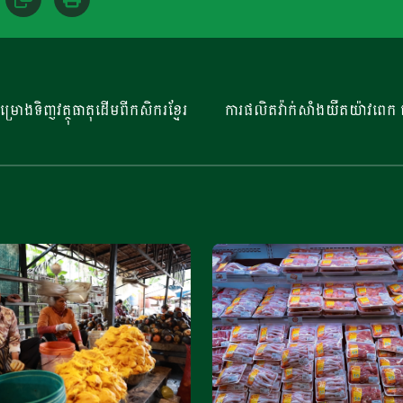
​​ទិញវត្ថុធាតុ​ដើមពីកសិករ​ខ្មែរ
ការផលិតវ៉ាក់សាំងយឺតយ៉ាវពេក ធ្វ