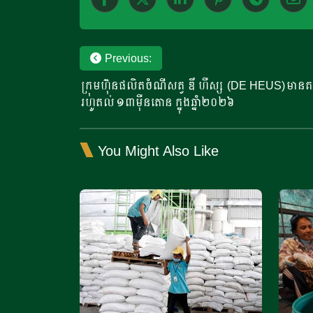
Post
Previous:
ក្រុមហ៊ុន​ផលិតចំណីសត្វ ឌឹ ហឺស្ស (DE HEUS)មានគម្រោង
navigation
រហូតល់ ​១៣ម៉ឺនតោន ​ក្នុងឆ្នាំ២០២៦​
You Might Also Like