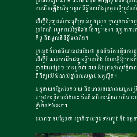
ប្រទេសវៀតណាម តៃវ៉ាន់ ជប៉ុន ម៉ាឡេស៊ី និងទីផ្សារផ
ការកើនឡើងតម្លៃ បន្ទាប់ពីខ្ទឹមបារាំងប្រមូលថ្មីត្រូវ
ដើម្បីជំរុញដល់ការប្រើប្រាស់ក្នុងស្រុក ក្រសួងកស
ប្រពៃណី រហូតដល់ថ្ងៃទី១៦ ខែកុម្ភៈនេះ។ យុទ្ធនាការផ
កិច្ច និងមូលនិធិខ្ទឹមបារាំង។
ក្រសួងក៏បាននិយាយផងដែរថា ខ្លួននឹងរឹតបន្តឹងការផ្
ដើម្បីកំណត់ការដឹកជញ្ជូនខ្ទឹមបារាំង ដែលធ្វើឱ្យមាន
ភ្នាក់ងារផ្សេងៗ មានដូចជា គយ និងក្រសួងសុវត្ថិភា
ពិនិត្យលើសំណល់ថ្នាំពុលសម្លាប់សត្វល្អិត។
អគ្គនាយកផ្នែកចែកចាយ និងគោលនយោបាយអ្នកប្រើប្រា
តម្រូវការខ្ទឹមបារាំងនេះ គឺលើសពីការឆ្លើយតបចំពោះតម្ល
ឆ្នាំ២០២៦នេះ”។
លោកបានបន្ថែមថា រដ្ឋាភិបាលកូរ៉េខាងត្បូងនឹងបន្ត