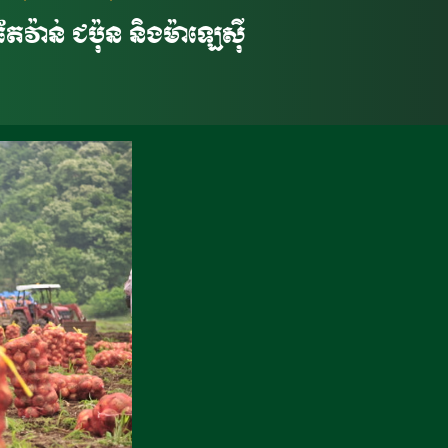
ាន់ ជប៉ុន និងម៉ាឡេស៊ី