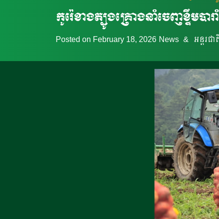
កូរ៉េខាងត្បូងគ្រោងនាំចេញខ្ទឹ
Posted on
February 18, 2026
News
&
អន្តរជាត