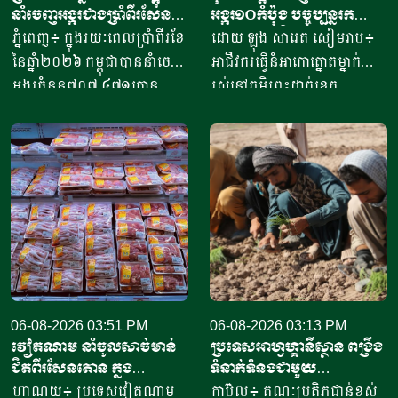
នាំចេញអង្ករជាងប្រាំពីរសែន​
អង្ករ១០កំប៉ុង​ បច្ចុប្បន្ន​រក
តោន គិតជាទឹកប្រាក់​
ចំណូលបាន​ជិត១០លានរៀល
ភ្នំពេញ៖ ក្នុងរយៈពេលប្រាំពីរខែ
ដោយ ឡុង សារេត​ សៀមរាប៖ ​
ជាង៤១៥លានដុល្លារ
ក្នុងមួយថ្ងៃ
នៃឆ្នាំ២០២៦ កម្ពុជាបាននាំចេញ
អាជីវករ​​ធ្វើនំអាកោត្នោត​ម្នាក់
អង្ករចំនួន៧០៧ ៤៧១តោន​
រស់នៅភូមិព្រះដាក់ខេត្ត
តាមរយៈក្រុមហ៊ុននាំចេញអង្ករ
សៀមរាប​ ​​ក្នុងឆ្នាំ​២០២០​ បាន
ចំនួន៦១ក្រុមហ៊ុន ដោយនាំ
ចាប់ផ្តើម​ដំបូង​ចេញពីអង្ករ​
ចេញទៅកាន់គោលដៅចំនួន៦៦
១០កំប៉ុង ឬមានទម្ងន់​ប្រហែល​បី
ដែលក្នុងនោះទៅកាន់បណ្តា
គីឡូក្រាម រហូតមកដល់ឆ្នាំ​
ប្រទេសនៅក្នុងតំបន់អឺរ៉ុប
២០២៦នេះ អាច​លក់នំបាន​ពី៤
ចំនួន៣៣ ​បានបរិមាណអង្ករ
០០០ ទៅ​៨០០០នំ​ គិតជាប្រាក់
ចំនួន២០៧ ១៥៧តោន គិតជា
ចំណូលសរុបបានពីបីលានដល់​
ទឹកប្រាក់ចំនួន១៥៦,៤៥​លាន
ប្រាំបីលានរៀល​ក្នុងមួយថ្ងៃ​។ អ្នក
ដុល្លារ។ ឧកញ៉ា ឡាយ ឈុនហួ
ស្រី ថ្លុង ថាន ម្ចាស់ហាង​យីហោ
ប្រធានសហព័ន្ធស្រូវអង្ករកម្ពុជា
06-08-2026 03:51 PM
“អាកោត្នោតព្រះដាក់” នៅឃុំព្រះ
06-08-2026 03:13 PM
វៀតណាម នាំចូលសាច់មាន់
ប្រទេសអាហ្វហ្គានីស្ថាន ពង្រឹង
បានមានប្រសាសន៍ថា ការនាំ
ដាក់​ ស្រុក​បន្ទាយស្រី ខេត្ត
ជិតពីរសែនតោន ក្នុង
ទំនាក់ទំនងជាមួយ
ចេញអង្ករសម្រាប់ឆ្នាំ២០២៦នេះ
សៀមរាប​ បានឱ្យដឹង​ថា មុខរបរ
ឆមាសទី១ ដោយភាគច្រើននាំ
ប្រទេសម៉ុលដូវ៉ា ដើម្បីជំរុញ
ហាណូយ៖ ប្រទេសវៀតណាម
កាប៊ុល៖ គណៈប្រតិភូជាន់ខ្ពស់
នឹងសម្រេចបានជោគជ័យតាម
ធ្វើនំអាកោត្នោត​លក់ជូនប្រជា