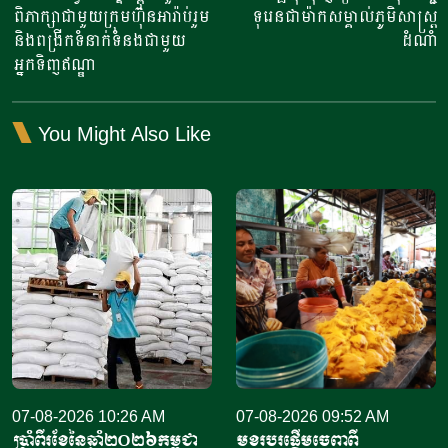
ពិភាក្សាជាមួយក្រុមហ៊ុនអារ៉ាប់រួម
ទុរេនជាម៉ាកសម្គាល់ភូមិសាស្ត្រ
និងពង្រីកទំនាក់ទំនងជាមួយ
ដំណាំ
អ្នកទិញឥណ្ឌា
You Might Also Like
07-08-2026 10:26 AM
07-08-2026 09:52 AM
ប្រាំពីរខែនៃឆ្នាំ​២០២៦កម្ពុជា
មុខរបរផ្តើមចេញពី