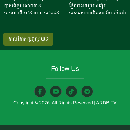
ចូលពីអាម៉េរិក
កិច្ចសហប្រតិបត្តិការផ្នែក
បាននាំចូលសាច់មាន់
ផ្នែកកសិកម្មរបស់វប្រ
ផែនការ ហើយ​មិនមានបញ្ហាអ្វី
ពលរដ្ឋនិងភ្ញៀវទេសចរណ៍
វិទ្យាសាស្ត្រ និងកសិកម្ម
ប្រមាណពី១៨៥ ០០០ ទៅ១៩៥
ទេសអាហ្វហ្គានីស្ថាន ដែលដឹកនាំ
ចោទនោះទេ ជាពិសេស ស្រប
អន្តរជាតិ​ ក្នុងពេលសព្វថ្ងៃនេះ
០០០តោន នៅក្នុងឆមាសទី១ នៃ
ដោយអនុរដ្ឋមន្ត្រី លោក សាដៀ
តាមផែនការដាក់ចេញនៅ
អ្នកស្រីបានចាប់ផ្តើម​នៅឆ្នាំ​
ឆ្នាំ២០២៦នេះ ដោយក្នុងនោះការ
អាហ្សាម អូសម៉ានី (Sadr Azam
ឆ្នាំ២០១០ របស់ប្រមុខដឹកនាំរាជ
២០២០​ ​ជាមួយនិងអង្ករ​ចំនួន​
នាំចូលពីសហរដ្ឋអាម៉េរិក មាន
Osmani) បានទៅបំពេញទស្សន
រដ្ឋាភិបាល ដឹកនាំរបស់ស
កាលវិភាគផ្សព្វផ្សាយ
១០កំប៉ុង នៅ​ក្នុងសម័យកាលនៃ
រហូតដល់ជិត៦២ភាគរយនៃ
កិច្ចនៅប្រទេសម៉ុលដូវ៉ា ចាប់ពី
ម្តេចតេជោ ហ៊ុន សែន ជាអតីត
ការរីករាលដាលនៃជំងឺកូវីដ​១៩​
បរិមាណនាំចូលសរុប។ ការនាំ
ថ្ងៃទី២ ដល់ទី៧ ខែសីហា
នាយករដ្ឋមន្រ្តី រហូតដល់នីតិ
នៅពេល​ប្រជាពលរដ្ឋភាគច្រើន​
ចូលនេះ មានតម្លៃទឹកប្រាក់
ឆ្នាំ២០២៦ ដើម្បីពង្រឹងកិច្ចសហ
កាលទី៧ របស់សម្តេចធិបតី ហ៊ុន
ក៏ដូចជាអ្នកស្រីបាត់បង់ការងារ
Follow Us
ប្រមាណពី១៩០ ទៅ២០៥លាន
ប្រតិបត្តិការរវាងប្រទេសទាំងពីរ
ម៉ាណែត នាយកដ្ឋមន្រ្តី។​​ ឧកញ៉ា
ហើយ​នំអាកោត្នោតជាចំណីមួយ
ដុល្លារ ខណៈពេលការនាំចូល
លើវិស័យស្រាវជ្រាវវិទ្យាសាស្ត្រ
បញ្ជាក់ថា ជាលទ្ធផលត្រឹមប្រាំ
ប្រភេទ​ ដែលប្រជាពលរដ្ឋរស់នៅ
សាច់ និងគ្រឿងក្នុង បានកើន
បច្ចេកវិទ្យាកសិកម្មទំនើប និងការ
ពីរខែនេះ កម្ពុជានាំចេញបាន
ក្នុងតំបន់​និយម​ពិសា។​ អ្នកស្រី
ឡើងពី២៦ ទៅ៣៧,៦ភាគរយ
គ្រប់គ្រងសត្វល្អិតចង្រៃ។
ជាង៧០៧ ៤៧១តោន​ ធៀបនឹង
លើកឡើង​ថា នៅក្នុងសម័យកូវីដ​
ប្រៀបធៀបនឹងរយៈពេលដូចគ្នា
មន្ត្រីអាហ្វហ្គានីស្ថានមានបំណង
ឆ្នាំមុន​មានកំណើន៤០ភាគរយ
១៩ ​នំចំណី​ដែលប្រជាពលរដ្ឋ​
Copyright © 2026, All Rights Reserved
|
ARDB TV
កាលពីឆ្នាំ២០២៥។ សមាគម
ប្រើប្រាស់ជំនាញ និងបទ
ដែលទទួលបានលទ្ធផលតាម
អាចហូបបានមានសភាព​ក្តៅ​ៗ​
បសុសត្វបានឱ្យដឹងថា ការកាត់
ពិសោធន៍របស់អឺរ៉ុប ដើម្បីពង្រឹង
ផែនការ​ផងដែរ។​​ របាយការណ៍ពី
មានតែនំអាកោត្នោត​ ហើយ​ក៏មិន
បន្ថយពន្ធគយក្រោមពាណិជ្ជកម្ម
សមត្ថភាពស្រាវជ្រាវរបស់ខ្លួន
សហព័ន្ធស្រូវអង្ករកម្ពុជា
បានសម័យថា​ មុខរបរ​តូចតាច​