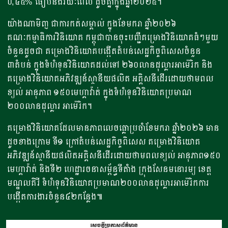
០,៤៥% ធៀបនឹងរយៈពេល ដូចគ្នាក្នុងឆ្នាំ២០២៥។
យ៉ាងណាមិញ ជាការកត់សម្គាល់ ក្នុងខែមករា ឆ្នាំ២០២៦
គណៈកម្មាធិការវិនិយោគ កម្ពុជាបានចុះបញ្ជីគម្រោងវិនិយោគធំៗមួយ
ចំនួនដូចជា គម្រោងវិនិយោគបង្កើតតំបន់សេដ្ឋកិច្ចពិសេសចំនួន
៣តំបន់ ក្នុងទំហំទុនវិនិយោគដល់ទៅ ២៦០លានដុល្លារអាម៉េរិក និង
គម្រោងវិនិយោគអភិវឌ្ឍន៍ស្ថានីយផលិត អគ្គិសនីដើរដោយថាមពល
ខ្យល់ អានុភាព ១៥០មេហ្គាវ៉ាត់ ក្នុងទំហំទុនវិនិយោគប្រមាណ
២០០លានដុល្លារ អាម៉េរិក។
គម្រោងវិនិយោគដែលមានភាពលេចធ្លោប្រចាំខែមករា ឆ្នាំ២០២៦ មាន
ដូចខាងក្រោម ទី១ ក្រៅតំបន់សេដ្ឋកិច្ចពិសេស គម្រោងវិនិយោគ
អភិវឌ្ឍន៍ស្ថានីយផលិតអគ្គិសនីដើរដោយថាមពលខ្យល់ អានុភាព១៥០
មេហ្គាវ៉ាត់ និងទី២ ហេដ្ឋារចនាសម្ព័ន្ធទីតាំង ក្រុងសែនមនោរម្យ ខេត្ត
មណ្ឌលគិរី ទំហំទុនវិនិយោគប្រមាណ២០០លានដុល្លារអាម៉េរិកការ
បង្កើតការងារចំនួន៤២កន្លែង៕