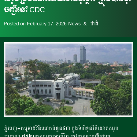
បញ្ជីនៅ CDC
Posted on
February 17, 2026
News
&
ជាតិ
ភ្នំពេញ៖គម្រោងវិនិយោគចំនួន៤៣ ក្នុងទំហំទុនវិនិយោគសរុប
ប្រមាណ ៧៥២លានដុល្លារអាម៉េរិក ត្រូវបានចុះបញ្ជីដោយ