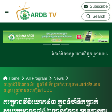
Subscribe
Search
ទំនាក់ទំនងផ្សាយពាណិជ្ជកម្មតាមរយៈ 02
Home
All Program
News
គម្រោងវិនិយោគ៤៣ ក្នុងទំហំទឹកប្រាក់សរុបប្រមាណ៧៥២លាន
ដុល្លារ ត្រូវបានចុះបញ្ជីនៅ CDC
គម្រោងវិនិយោគ៤៣ ក្នុងទំហំទឹកប្រាក់
សរុបប្រមាណ៧៥២លានដុល្លារ ត្រូវបានចុះ