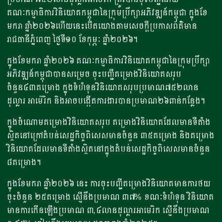
គណៈកម្មាធិការវិនិយោគកម្ពុជានៃក្រុមប្រឹក្សាអភិវឌ្ឍន៍កម្ពុជា ក្នុងខែ
មករា ឆ្នាំ២០២៦ហើយនេះបើតយោងតាមសេចក្តីប្រកាសព័ត៌មាន
រាជធានីភ្នំពេញ ថ្ងៃទី១០ ខែកុម្ភៈ ឆ្នាំ២០២៦។
ក្នុងខែមករា ឆ្នាំ២០២៦ គណៈកម្មាធិការវិនិយោគកម្ពុជានៃក្រុមប្រឹក្សា
អភិវឌ្ឍន៍កម្ពុជាបានសម្រេច ចុះបញ្ជីគម្រោងវិនិយោគសរុប
ចំនួន៤៣គម្រោង ក្នុងទំហំទុនវិនិយោគសរុបប្រមាណ៧៥២លាន
ដុល្លារ អាម៉េរិក និងអាចបង្កើតការងារបានប្រមាណ២៦ពាន់កន្លែង។
ក្នុងចំណោមគម្រោងវិនិយោគសរុប គម្រោងវិនិយោគដែលមានទីតាំង
ស្ថិតនៅក្រៅតំបន់សេដ្ឋកិច្ចពិសេសមានចំនួន ៣៥គម្រោង និងគម្រោង
វិនិយោគដែលមានទីតាំងស្ថិតនៅក្នុងតំបន់សេដ្ឋកិច្ចពិសេសមានចំនួន
៨គម្រោង។
ក្នុងខែមករា ឆ្នាំ២០២៦ នេះ ការចុះបញ្ជីគម្រោងវិនិយោគមានការថយ
ចុះចំនួន ២៥គម្រោង ស្មើនឹងប្រមាណ ៣៧% ខណៈទំហំទុន វិនិយោគ
មានការកើនឡើងប្រមាណ ៣,៤លានដុល្លារអាមេរិក ស្មើនឹងប្រមាណ