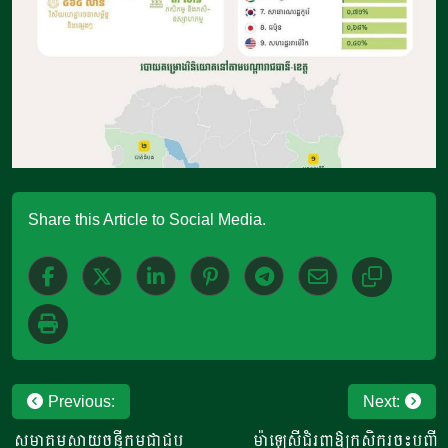
Share this Article to Social Media.
Post
Previous:
Next:
navigation
សមាគមស្វាយចន្ទីកម្ពុជាជួប
ម៉ាឡេស៊ីជំរុញឱ្យកសិករចុះបញ្ជី