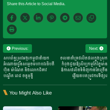
Share this Article to Social Media.
Post
Previous:
Next:
navigation
សហព័ន្ធស្រូវអង្ករកម្ពុជានាំយក
ចលនាគាំទ្រផលិតផលក្នុងស្រុក
អំណោយជូនសម្ដេចមហាបវរធិបតី
កំពុងជួយឱ្យសិប្បកម្មកែច្នៃមាន
ហ៊ុន ម៉ាណែត និងលោកជំទាវ
ឱកាសផលិតទំនិញកាន់តែច្រើន
បណ្ឌិត ពេជ ចន្ទមុន្នី
ឆ្លើយតបតម្រូវការទីផ្សារ
You Might Also Like