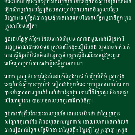
ទំនេរចោល បានជួយឱ្យកសិករមួយរូប នៅខេត្តកំពង់ស្ពឺ មិនត្រឹមតែអាច
ធ្វើកសិកម្មដាំដុះបន្លែច្រើនមុខសម្រាប់ទុកលក់រកចំណូលបន្ថែម
ប៉ុណ្ណោះទេ ប៉ុន្តែក៏បានជួយឱ្យគាត់អាចទុកបរិភោគបន្លែធម្មជាតិក្នុងក្រុម
គ្រួសារថែមទៀត។
​ក្នុងរងបន្លែខ្វាត់ខ្វែង ដែលមានទំហំប្រមាណ​ជាងមួយពាន់ម៉ែត្រការ៉េ
បន្លែប្រមាណជាង១០មុខ ត្រូវបានរីកដុះខៀវបៃតង ល្មមអាចកាត់លក់
បាន ធ្វើឱ្យអតិថិជនមិនថា អ្នកភូមិ ឬអ្នកធ្វើដំណើរតាមផ្លូវខ្លះចូល
ទៅទិញសម្រាប់យកទៅចម្អិនធ្វើម្ហូបអាហារ។
លោក ព្រហ្ម ថា សព្វថ្ងៃរស់នៅភូមិត្បែងប្រជាប់ ឃុំប្រាំបីមុំ ស្រុកថ្ពង
ខេត្តកំពង់ស្ពឺ បានប្រាប់ថា ចៀសវាងទុកទំនេរ ក្រុមគ្រួសាររបស់លោក
បាននាំគ្នាសាកល្បងដាំដំណាំជាបន្លែបង្កា នៅលើដីក្បែរផ្ទះ និងមុខផ្ទះ
ហើយឥឡូវនេះ បានហុចផលមកគួរជាទីគាប់ចិត្ត។
ក្នុងការដាំត្រឹមតែរយៈពេលមួយខែ ពេលនេះមិនថា ជាស្ពៃ ត្រកួន
សណ្តែកកួរជាដើម កំពុងហុចផលល្អណាស់ ដោយលោកអាចកាត់លក់
បានរៀងរាល់ថ្ងៃ។ បន្លែមិនថា ជាស្ពៃចង្កឹះ ស្ពៃតឿ ស្ពៃក្រញាញ់ ត្រកួន