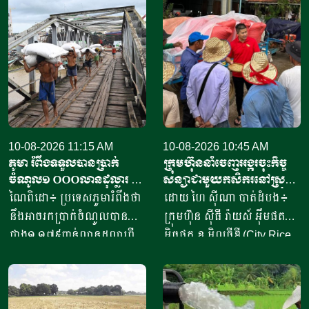
10-08-2026 11:15 AM
10-08-2026 10:45 AM
ភូមា រំពឹងទទួលបានប្រាក់
ក្រុមហ៊ុននាំចេញអង្ករចុះកិច្ច
ចំណូល១ ០០០លានដុល្លារ ពី
សន្យាជាមួយកសិករនៅស្រុក
ការនាំចេញអង្ករ
ថ្មគោល និងស្រុកបវេល ដើម្បី
ណៃពិដោ៖ ប្រទេសភូមារំពឹងថា
ដោយ ហៃ ស៊ីណា បាត់ដំបង៖
ផលិត និងផ្គត់ផ្គង់ស្រូវសែន
នឹងអាចរកប្រាក់ចំណូលបាន
ក្រុមហ៊ុន ស៊ីធី រ៉ាយស៍ អ៊ឹមផត
ក្រអូប
ជាង១,១៧៩ពាន់លានដុល្លារពី
អិចផត ខូ អិលធីឌី (City Rice
ការនាំចេញអង្ករ និងចុងអង្ករ
Import Export Co., Ltd.)
ដោយគិតចាប់ពីថ្ងៃទី១ ខែមេសា
តំណាងដោយលោក លី លាង
ឆ្នាំ២០២៦ ដល់ថ្ងៃទី៣១ ខែមីនា
បានចុះកិច្ចសន្យាកសិកម្មស្តីពីការ