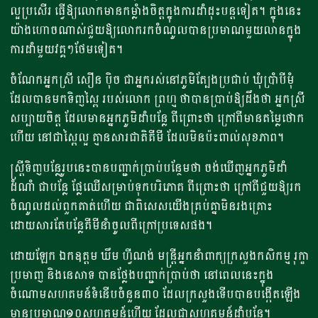
ល្អប្រសើរ ធ្វើឱ្យលោកមានកម្លាំងចិត្តក្នុងការដាំដុះបន្តទៀត។ ក្នុងនេះ
យ៉ាងហោចណាស់ជួយឱ្យលោករកចំណូលបានប្រមាណមួយលានក្នុង
ការដាំមួយវគ្គៗថែមទៀត។
ចំណែកអ្នកស្រី សឿន ប៉ិច ជាអ្នករស់នៅភូមិត្បែងប្រជាប់ ឃុំប្រាំបីមុំ
ដែលបានមកទិញស្ពៃ របស់លោក ព្រហ្ម ថាបានប្រាប់ឱ្យដឹងថា អ្នកស្រី
សប្បាយចិត្ត ដែលមានអ្នកភូមិដាំបន្លែ ពីព្រោះថា ក្រៅពីមានតម្លៃថោក
ហើយ នៅជាស្ពៃល្អ គ្មានសារជាតិគីមី ដែលមិនប៉ះពាល់សុខភាព។
ស្រ្តីទិញបន្លែរូបនេះបានបញ្ជាក់ប្រាប់បន្ថែមថា ចង់ឃើញអ្នកភូមិដាំ
ដំណាំ ជាបន្លែ ផ្លែឈើសម្រាប់ទុកបរិភោគ ពីព្រោះថា ក្រៅពីជួយឱ្យរក
ចំណូលដល់ពួកគាត់ហើយ ជាពិសេសយើងគ្រប់គ្នាមិនរងគ្រោះ
ដោយសារតែបន្លែគីមីនាំចូលពីក្រៅប្រទេសផង។
ដោយឡែក ឯកឧត្តម ឃឹម ហ្វីណង់ មន្រ្តីអ្នកនាំពាក្យក្រសួងកសិកម្ម រុក្ខា
ប្រមាញ និងនេសាទ បានថ្លែងបញ្ជាក់ប្រាប់ថា នៅពេលនេះក្នុង
ចំណោមសហគមន៍ទំនើបចំនួន៣០ ដែលក្រសួងទើបបានបង្កើតឡើង
មានប្រមាណ១០​សហគមន៍ហើយ ដែលជាសហគមន៍ដាំបន្លែ។