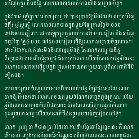
សណ្តែកកួរ កំពុងផ្លែ លោកអាចកាត់លក់បានយ៉ាងសប្បាយចិត្ត។
​ក្នុងវ័យ៤០ឆ្នាំប្លាយ លោក ព្រហ្ម ថា បានប្រាប់ឱ្យដឹងដែរថា សម្រាប់ស្ពៃ
ចង្កឹះ ឬស្ពៃតឿ លោកអាចលក់បានក្នុងមួយគីឡូក្រាមថ្លៃ២ ០០០
ទៅ២៥០០រៀល។ ដោយឡែកត្រកួនលក់បាន២ ០០០រៀល និងសណ្តែ
កកួរវិញ ថ្លៃ៤ ០០០ ទៅ៥០០០រៀល ធ្វើឱ្យលោកសប្បាយចិត្តណាស់។
ទោះបីជាការលក់នេះមិនចំណេញច្រើនក្តី តែលោកសប្បាយចិត្ត
ពីព្រោះថា បានដាំបន្លែធម្មជាតិសម្រាប់លក់ ហើយពិសេសបន្លែទាំងនេះ
លោកបេះយកទៅធ្វើម្ហូបក្នុងគ្រួសារដោយឥតព្រួយបារម្ភពីសារជាតិគីមី
ទៀតផង។
តាមរយៈប្រាក់ចំណូលបានមកពីការលក់បន្លែ ក្បែរផ្ទះនេះដែរ លោក
បានឱ្យដឹងផងថា លោកអាចយកមួយចំណែកទៅផ្គត់ផ្គង់គ្រួសារ ហើយ
អ្វីដែលោកសប្បាយចិត្តបំផុតនោះ គឺនៅពេលឃើញបន្លែរបស់លោក
ដុះលូតលាស់ល្អ ហើយមានអតិថិជនចូល​មករទិញរៀងរាល់ថ្ងៃ។
លោក ព្រហ្ម ថា ក៏បានប្រាប់ដែរថា ការដាំបន្លែនៅផ្បែរផ្ទះនេះ គឺលោក
ទើបសាកល្បងបានប៉ុន្មានខែប៉ុណ្ណោះ ឃើញថាពេលនេះហុចលទ្ធផល