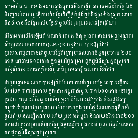
សម្រាប់នាពេលខាងមុខក្រសួងគ្រោងនឹងបង្កើតសហគមន៍ដាំបន្លែ និង
ជំរុញដល់ពលរដ្ឋធ្វើការដាំបន្លែដើម្បីផ្គត់ផ្គង់ក្នុងទីផ្សារទាំងស្រុក ដោយ
មិនចាំបាច់ពឹងផ្អែកលើបន្លែនាំចូលពីក្រៅប្រទេសទៀតឡើយ។
បើតាម​ការលើកឡើងពីសំណាក់ លោក ច័ន្ទ សុផល នាយក​មជ្ឈមណ្ឌល​
សិក្សា​គោលនយោបាយ (CPS)នាកន្លងមក បានឱ្យដឹងថា
ប្រទេសកម្ពុជា​បាននាំចូល​បន្លែពី​ក្រៅប្រទេស​មាន​ចំនួនប្រមាណ២០០​
តោន​ ទៅ​ជាង​៤០០​តោន ​ក្នុង​មួយថ្ងៃសម្រាប់​ផ្គត់ផ្គង់​ទីផ្សារ​ក្នុងស្រុក​។
បន្លែ​ទាំងនោះ​ភាគច្រើន​នាំចូល​ពី​ប្រទេស​វៀតណាម និង​ថៃ​។​
ជាមួយគ្នានេះ លោកបានឱ្យដឹងដែរថា ការនាំចូលបន្លែ គេបានធ្វើការ​
បែងចែក​ជា​៣​រដូវ​កាល ​ក្នុងនោះ​កម្ពុជា​នាំចូល​ជាង​២០០​តោន នៅរដូវ​
ត្រជាក់ ​ចន្លោះ​ពី​ខែធ្នូ ដល់​ខែកុម្ភៈ។ ចំណែក​រដូវប្រាំង និង​រដូវវស្សា
កម្ពុជា​នាំចូល​បន្លែ​រហូតដល់​៤០០​តោនក្នុង​មួយថ្ងៃ ដែល​ភាគច្រើន​នាំ
ចូល​ពី​ប្រទេស​វៀតណាម​ ហើយប្រទេសកម្ពុជា ចំណាយ​ថវិកា​​​ជាង២០០​
លាន​ដុល្លារ​សម្រាប់ទិញបន្លែក្នុង​មួយ​ឆ្នាំៗ ​ក្នុងការនាំចូល​បន្លែ​ពី​បរទេស ​
មក​ផ្គត់ផ្គង់​ទីផ្សារ​ក្នុងស្រុក៕