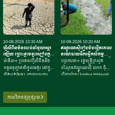
ឆ្នាំ២០២៧។ នៅក្នុងឆ្នាំហិរញ្ញ
ផលិតនិងផ្គត់ផ្គង់ស្រូវសែន
វត្ថុ២០២៦-២០២៧ ប្រទេសភូមា
ក្រអូប រវាងក្រុមផលិតស្រូវស្រុក
បានកំណត់គោលដៅនាំចេញ
ថ្មគោល តំណាងដោយលោកស្រី
អង្ករឱ្យបាន១,៨លានតោន និង
ប៊ី សុខា និងក្រុមផលិតស្រូវស្រុក
ចុងអង្ករចំនួន១,២លានតោន
បវេល តំណាងដោយលោក ចៅ
តាមផ្លូវសមុទ្រ និងច្រក
ធី។ កិច្ចសន្យានេះត្រូវបានធ្វើ
ពាណិជ្ជកម្មតាមព្រំដែន ដែល
10-08-2026 10:30 AM
ឡើងនៅថ្ងៃទី៨ ខែសីហា
10-08-2026 10:20 AM
ហ្វីលីពីនមិនឈប់នាំចូលអង្ករ
ឥណ្ឌូណេស៊ីរៀបចំបង្កើតគោល
សរុបបរិមាណអង្ករទាំងអស់មាន
ឆ្នាំ២០២៦នេះ ស្របតាមគំនិត
ឡើយ ព្រោះខ្លាចខ្វះស្បៀងក្នុង
នយោបាយទឹកធ្វើកសិកម្ម
ចំនួន៣លានតោន។ យោងតាម
ផ្តួចរបស់ ឯកឧត្តម បណ្ឌិត កៅ
ស្រុក បង្កឡើងដោយ
ដើម្បីការពារប្រភពទឹកក្រោមដី
ម៉ានីល៖ ប្រទេសហ្វីលីពីននឹង
ហ្សាការតា៖ រដ្ឋមន្ត្រីក្រសួង
សហព័ន្ធស្រូវអង្ករភូមា បានឱ្យ
ថាច អគ្គនាយក​ធនាគារ​អភិវឌ្ឍន៍​
បាតុភូតអែលនីញ៉ូ
បន្តអនុញ្ញាតនាំចូលអង្ករ នៅក្នុង
បរិស្ថានឥណ្ឌូណេស៊ី លោក ជុំហ៊ួរ
ដឹងថា នៅក្នុងត្រីមាសទីមួយ
ជនបទ​និងកសិកម្ម​ (ARDB )
ឆ្នាំ២០២៦នេះ ដោយសារការ
ហ៊ីដាយ៉ាត (Jumhur Hidayat)
គិតពីខែមេសា ដល់ខែមិថុនា
និង​ជាប្រធាន​សមាគមន៍​បណ្តាញ​
ព្រួយបារម្ភពីកង្វះខាតស្បៀង
បានឱ្យដឹងថា ប្រទេសឥណ្ឌូណេ
ប្រទេសភូមាបាននាំចេញអង្ករ
កសិករ​តេជោ​ ដើម្បីផលិត និង
អាហារក្នុងស្រុក បង្កឡើងដោយ
ស៊ីកំពុងរៀបចំគោលនយោបាយ
និងចុងអង្ករបានជាង៥២៩
ផ្គត់ផ្គង់ស្រូវសម្រាប់នាំចេញទៅ
បាតុភូតមហាអែលនីញ៉ូ (El
ទឹកសម្រាប់ធ្វើកសិកម្ម (Water
០០០តោន ដោយទទួលបានប្រាក់
កាលវិភាគផ្សព្វផ្សាយ
ក្រៅប្រទេស។ កម្មវិធីនេះដែលក៏
Niño) ដែលគេព្យាករណ៍ថា នឹង
Farming Policy) ដោយ
ចំណូលចំនួន១៦៧លានដុល្លារ។
មានការចូលរួមពី ឯកឧត្តម ឡាយ
ធ្វើឱ្យទិន្នផលស្រូវហ្វីលីពីនថយ
តម្រូវឱ្យអ្នកប្រើប្រាស់ទឹកក្រោមដី
បរិមាណនាំចេញអង្ករនៅដើម
ឈុនហាំង អនុប្រធានសមាគម