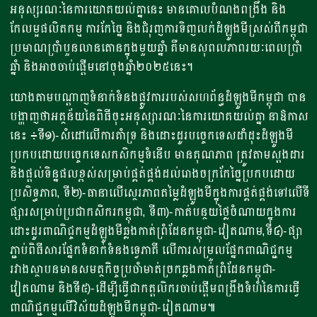
អនុស្សរណៈនៃការយោគយល់គ្នានេះ មានគោលបំណងពង្រឹង និង
កែលម្អផលិតកម្ម ការកែច្នៃ និងជំរុញការទិញលក់ដំឡូងមីស្រស់ពីកម្ពុជា
ប្រមាណប្រាំបួនលានតោនក្នុងមួយឆ្នាំ គឺមានសុពលភាពរយៈពេលប្រាំ
ឆ្នាំ និងអាចចាប់ផ្តើមនៅចុងឆ្នាំ២០២៥នេះ។
យោងតាមបណ្តាញទំនាក់ទំនងផ្លូវការរបស់សហព័ន្ធដំឡូងមីកម្ពុជា បាន
បង្ហាញថាអត្ថន័យនៃពិធីចុះអនុស្សារណៈនៃការយោគយល់គ្នា នាឱកាស
នេះ ៖ទី១)-សំដៅលើការគាំទ្រ និងដោះដូរបច្ចេកទេសដាំដុះដំឡូងមី
ប្រកបដោយបច្ចេកទេសកសិកម្មទំនើប មានគុណភាព ត្រូវតាមស្តងដារ
និងផ្តល់ទិន្នផលខ្ពស់សម្រាប់ផ្គត់ផ្គង់ដល់រោងចក្រកែច្នៃប្រកបដោយ
ប្រសិទ្ធភាព, ទី២)-ធានាលើស្ថេរភាពតម្លៃដំឡូងមីក្នុងការផ្គត់ផ្គង់ទៅលើទី
ផ្សារសម្រាប់ប្រជាកសិករកម្ពុជា, ទី៣)-កាត់បន្ថយថ្លៃចំណាយក្នុងការ
ដោះដូរពាណិជ្ចកម្មដំឡូងមីឆ្លងកាត់ព្រំដែនកម្ពុជា-វៀតណាម,ទី៤)-ផ្សា
ភ្ជាប់ពិធីសារផ្នែកទំនាក់ទំនងទ្វេភាគី លើការសម្រួលផ្នែកពាណិជ្ជកម្ម
រវាងស្ថាបនមានសមត្ថកិច្ចប្រចាំមាត់ច្រកឆ្លងកាត់ព្រំដែនកម្ពុជា-
វៀតណាម និងទី៥)-ដើម្បីធ្វើជាកត្តលិករចាប់ផ្តើមពង្រឹងទំហំនៃការធ្វើ
ពាណិជ្ជកម្មលើវិស័យដំឡូងមីកម្ពុជា-រៀតណាម៕