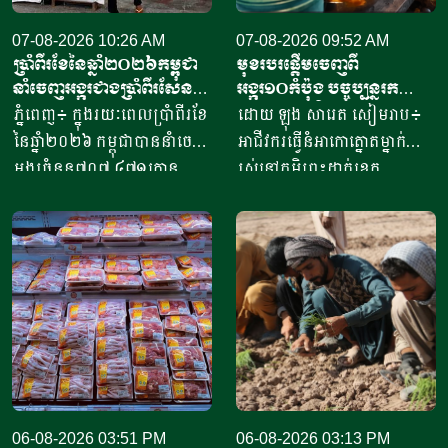
07-08-2026 10:26 AM
07-08-2026 09:52 AM
ប្រាំពីរខែនៃឆ្នាំ​២០២៦កម្ពុជា
មុខរបរផ្តើមចេញពី
នាំចេញអង្ករជាងប្រាំពីរសែន​
អង្ករ១០កំប៉ុង​ បច្ចុប្បន្ន​រក
តោន គិតជាទឹកប្រាក់​
ចំណូលបាន​ជិត១០លានរៀល
ភ្នំពេញ៖ ក្នុងរយៈពេលប្រាំពីរខែ
ដោយ ឡុង សារេត​ សៀមរាប៖ ​
ជាង៤១៥លានដុល្លារ
ក្នុងមួយថ្ងៃ
នៃឆ្នាំ២០២៦ កម្ពុជាបាននាំចេញ
អាជីវករ​​ធ្វើនំអាកោត្នោត​ម្នាក់
អង្ករចំនួន៧០៧ ៤៧១តោន​
រស់នៅភូមិព្រះដាក់ខេត្ត
តាមរយៈក្រុមហ៊ុននាំចេញអង្ករ
សៀមរាប​ ​​ក្នុងឆ្នាំ​២០២០​ បាន
ចំនួន៦១ក្រុមហ៊ុន ដោយនាំ
ចាប់ផ្តើម​ដំបូង​ចេញពីអង្ករ​
ចេញទៅកាន់គោលដៅចំនួន៦៦
១០កំប៉ុង ឬមានទម្ងន់​ប្រហែល​បី
ដែលក្នុងនោះទៅកាន់បណ្តា
គីឡូក្រាម រហូតមកដល់ឆ្នាំ​
ប្រទេសនៅក្នុងតំបន់អឺរ៉ុប
២០២៦នេះ អាច​លក់នំបាន​ពី៤
ចំនួន៣៣ ​បានបរិមាណអង្ករ
០០០ ទៅ​៨០០០នំ​ គិតជាប្រាក់
ចំនួន២០៧ ១៥៧តោន គិតជា
ចំណូលសរុបបានពីបីលានដល់​
ទឹកប្រាក់ចំនួន១៥៦,៤៥​លាន
ប្រាំបីលានរៀល​ក្នុងមួយថ្ងៃ​។ អ្នក
ដុល្លារ។ ឧកញ៉ា ឡាយ ឈុនហួ
ស្រី ថ្លុង ថាន ម្ចាស់ហាង​យីហោ
ប្រធានសហព័ន្ធស្រូវអង្ករកម្ពុជា
06-08-2026 03:51 PM
“អាកោត្នោតព្រះដាក់” នៅឃុំព្រះ
06-08-2026 03:13 PM