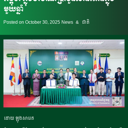
មួយឆ្នាំ
Posted on
October 30, 2025
News
&
ជាតិ
ដោយ ឡុងសារេត