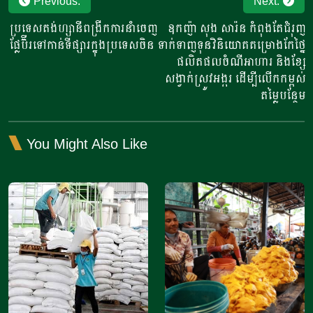
Post
Previous:
Next:
navigation
ប្រទេសតង់ហ្សានីពង្រីកការនាំចេញ
ឧកញ៉ា សុង សារ៉ន កំពុងតែជំរុញ
ផ្លែប៊ឺរទៅកាន់ទីផ្សារក្នុងប្រទេសចិន
ទាក់ទាញទុនវិនិយោគគម្រោងកែថ្នៃ
ផលិតផលចំណីអាហារ និងខ្សែ
សង្វាក់ស្រូវអង្ករ ដើម្បីលើកកម្ពស់
តម្លៃបន្ថែម
You Might Also Like