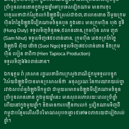
ប្រាំបួនលានតោនក្នុងមួយឆ្នាំទៅប្រទេសវៀតណាម មានការចុះ
ហត្ថលេខាជាក់ស្តែងលក់ដំឡូងមីស្រស់ជាង៣,៣លានតោន ពីមួយក្រុម
ហ៊ុនកែច្នៃដំឡូងមីវៀតណាមចំនួនបួន ក្នុងនោះ មានក្រុមហ៊ុន ហុង ដូទី
(Hung Duty) ទទួលទិញចំនួន១,៥លានតោន,ក្រុមហ៊ុន សាម ញុត
(Sam Nhut) ទទួលទិញ៧៥០ពាន់តោន, ក្រុមហ៊ុន រោងចក្រកែច្នៃ
ដំឡូងមី ស៊ុយ ង៉ោង (Suoi Ngo)ទទួលទិញ៧៥០ពាន់តោន និងក្រុម
ហ៊ុន ហៀន តាពីកា (Hien Tapioca Production)
ទទួលទិញ៦៦០ពាន់តោន។
ឯកឧត្តម វ៉ា រុតសាន រដ្ឋលេខាធិការក្រសួងពាណិជ្ជកម្មទទួលបន្ទុក
វិស័យដំឡូងមីបានមានប្រសាសន៍ថា អនុស្សរណៈនៃការយោគយល់គ្នា
រវាងសហព័ន្ធដំឡូងមីកម្ពុជា ជាមួយសមាគមដំឡូងមីវៀតណាមចំនួន
ប្រាំបួនលានតោន ក្នុងមួយឆ្នាំនេះ មានសុពលភាពរយៈពេលប្រាំឆ្នាំ
ហើយនៅក្នុងមួយឆ្នាំៗ និងមានការបង្កើនការលក់ ឬវៀតណាមទិញពី
កម្ពុជាបន្ថែមលើសពីបរិមាណសរុបចន្លោះ៥ទៅ១០ភាគរយជារៀងរាល់
ឆ្នាំ។