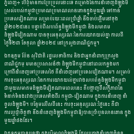
ភ្នំពេញ៖ បើពុំមានការប្រែប្រួលនោះទេ គម្រោងនៃការនាំចេញដំឡូងមី
ស្រស់របស់កម្ពុជាប្រមាណប្រមាណលានតោនក្នុងមួយឆ្នាំ ទៅកាន់
ប្រទេសវៀតណាម សម្រាប់រយៈពេលប្រាំឆ្នាំ នឹងចាប់ផ្តើមនៅចុង
ឆ្នាំ២០២៥នេះ បន្ទាប់ពីសហព័ន្ធដំឡូងមីកម្ពុជា និងសមាគម
ដំឡូងមីវៀតណាម បានចុះអនុស្សរណៈនៃការយោគយល់គ្នា កាលពី
ថ្ងៃទី២៣ ខែតុលា ឆ្នាំ២០២៥ នៅក្រសួងពាណិជ្ជកម្ម។
ឯកឧត្តម ប៉ែន សុវិជាតិ រដ្ឋលេខាធិការ និងជាអ្នកនាំពាក្យក្រសួង
ពាណិជ្ជកម្ មមានប្រសាសន៍ថា ដំឡូងមីកម្ពុជានៅពេលកន្លងមក
ក្រៅពីនាំចេញទៅប្រទេសថៃ គឺនាំចេញទៅប្រទេសវៀតណាម។ សម្រាប់
ការចុះអនុស្សរណៈនៃកការយោគយល់គ្នា​រវាងសហព័ន្ធដំឡូងមីកម្ពុជា
ជាមួយសមាគមដំឡូងមីវៀតណាមពេលនេះ គឺបង្ហាញពីសក្ខីភាពនៃ
ទំនាក់ទំនងរវាងប្រទេសទាំងពីរ កម្ពុជា-វៀតណាម ក្នុងការនាំចេញ នាំ
ចូលដំឡូងមី។ បន្ថែមលើសពីនេះ ការចុះអនុស្សរណៈថ្ងៃនេះ គឺជា
ការប្តេជ្ញាចិត្តថា នឹងនាំចេញដំឡូងមីកម្ពុជាឱ្យបានប្រាំបួនលានតោន ក្នុង
មួយឆ្នាំផងដែរ។
ឯកឧត្តមបានបន្តថា ក្នុងបរិមាណដំឡូងមី ដែលគ្រោងនាំចេញចំនួន