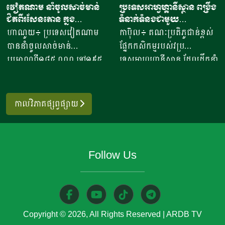
វៀតណាម នាំចូលសាច់មាន់
ប្រទេសអាហ្វហ្គានីស្ថាន ពង្រឹង
បានមានប្រសាសន៍ថា ការនាំ
ដាក់​ ស្រុក​បន្ទាយស្រី ខេត្ត
ជិតពីរសែនតោន ក្នុង
ទំនាក់ទំនងជាមួយ
ចេញអង្ករសម្រាប់ឆ្នាំ២០២៦នេះ
សៀមរាប​ បានឱ្យដឹង​ថា មុខរបរ
ឆមាសទី១ ដោយភាគច្រើននាំ
ប្រទេសម៉ុលដូវ៉ា ដើម្បីជំរុញ
ហាណូយ៖ ប្រទេសវៀតណាម
កាប៊ុល៖ គណៈប្រតិភូជាន់ខ្ពស់
នឹងសម្រេចបានជោគជ័យតាម
ធ្វើនំអាកោត្នោត​លក់ជូនប្រជា
ចូលពីអាម៉េរិក
កិច្ចសហប្រតិបត្តិការផ្នែក
បាននាំចូលសាច់មាន់
ផ្នែកកសិកម្មរបស់វប្រ
ផែនការ ហើយ​មិនមានបញ្ហាអ្វី
ពលរដ្ឋនិងភ្ញៀវទេសចរណ៍
វិទ្យាសាស្ត្រ និងកសិកម្ម
ប្រមាណពី១៨៥ ០០០ ទៅ១៩៥
ទេសអាហ្វហ្គានីស្ថាន ដែលដឹកនាំ
ចោទនោះទេ ជាពិសេស ស្រប
អន្តរជាតិ​ ក្នុងពេលសព្វថ្ងៃនេះ
០០០តោន នៅក្នុងឆមាសទី១ នៃ
ដោយអនុរដ្ឋមន្ត្រី លោក សាដៀ
តាមផែនការដាក់ចេញនៅ
អ្នកស្រីបានចាប់ផ្តើម​នៅឆ្នាំ​
ឆ្នាំ២០២៦នេះ ដោយក្នុងនោះការ
អាហ្សាម អូសម៉ានី (Sadr Azam
ឆ្នាំ២០១០ របស់ប្រមុខដឹកនាំរាជ
២០២០​ ​ជាមួយនិងអង្ករ​ចំនួន​
នាំចូលពីសហរដ្ឋអាម៉េរិក មាន
Osmani) បានទៅបំពេញទស្សន
រដ្ឋាភិបាល ដឹកនាំរបស់ស
កាលវិភាគផ្សព្វផ្សាយ
១០កំប៉ុង នៅ​ក្នុងសម័យកាលនៃ
រហូតដល់ជិត៦២ភាគរយនៃ
កិច្ចនៅប្រទេសម៉ុលដូវ៉ា ចាប់ពី
ម្តេចតេជោ ហ៊ុន សែន ជាអតីត
ការរីករាលដាលនៃជំងឺកូវីដ​១៩​
បរិមាណនាំចូលសរុប។ ការនាំ
ថ្ងៃទី២ ដល់ទី៧ ខែសីហា
នាយករដ្ឋមន្រ្តី រហូតដល់នីតិ
នៅពេល​ប្រជាពលរដ្ឋភាគច្រើន​
ចូលនេះ មានតម្លៃទឹកប្រាក់
ឆ្នាំ២០២៦ ដើម្បីពង្រឹងកិច្ចសហ
កាលទី៧ របស់សម្តេចធិបតី ហ៊ុន
ក៏ដូចជាអ្នកស្រីបាត់បង់ការងារ
Follow Us
ប្រមាណពី១៩០ ទៅ២០៥លាន
ប្រតិបត្តិការរវាងប្រទេសទាំងពីរ
ម៉ាណែត នាយកដ្ឋមន្រ្តី។​​ ឧកញ៉ា
ហើយ​នំអាកោត្នោតជាចំណីមួយ
ដុល្លារ ខណៈពេលការនាំចូល
លើវិស័យស្រាវជ្រាវវិទ្យាសាស្ត្រ
បញ្ជាក់ថា ជាលទ្ធផលត្រឹមប្រាំ
ប្រភេទ​ ដែលប្រជាពលរដ្ឋរស់នៅ
សាច់ និងគ្រឿងក្នុង បានកើន
បច្ចេកវិទ្យាកសិកម្មទំនើប និងការ
ពីរខែនេះ កម្ពុជានាំចេញបាន
ក្នុងតំបន់​និយម​ពិសា។​ អ្នកស្រី
ឡើងពី២៦ ទៅ៣៧,៦ភាគរយ
គ្រប់គ្រងសត្វល្អិតចង្រៃ។
ជាង៧០៧ ៤៧១តោន​ ធៀបនឹង
លើកឡើង​ថា នៅក្នុងសម័យកូវីដ​
ប្រៀបធៀបនឹងរយៈពេលដូចគ្នា
មន្ត្រីអាហ្វហ្គានីស្ថានមានបំណង
ឆ្នាំមុន​មានកំណើន៤០ភាគរយ
១៩ ​នំចំណី​ដែលប្រជាពលរដ្ឋ​
Copyright © 2026, All Rights Reserved
|
ARDB TV
កាលពីឆ្នាំ២០២៥។ សមាគម
ប្រើប្រាស់ជំនាញ និងបទ