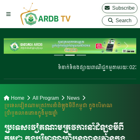
Subscribe
Search
ទំនាក់ទំនងផ្សាយពាណិជ្ជកម្មតាមរយៈ 023 22
Home
All Program
News
ប្រទេសវៀតណាមត្រូវការនាំដំឡូងមីពីកម្ពុជា ក្នុងបរិមាណ
ប្រាំបួនលានតោនក្នុងមួយឆ្នាំ
ប្រទេសវៀតណាមត្រូវការនាំដំឡូងមីពី
កម្ពុជា ក្នុងបរិមាណប្រាំបួនលានតោនក្នុង