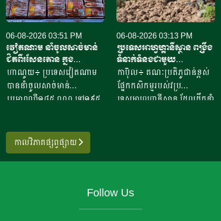
ទឹកប្រាក់ចំនួន១៥៦,៤៥​លាន
ប្រាំបីលានរៀល​ក្នុងមួយថ្ងៃ​។ អ្នក
ដុល្លារ។ ឧកញ៉ា ឡាយ ឈុនហួ
ស្រី ថ្លុង ថាន ម្ចាស់ហាង​យីហោ
ប្រធានសហព័ន្ធស្រូវអង្ករកម្ពុជា
06-08-2026 03:51 PM
“អាកោត្នោតព្រះដាក់” នៅឃុំព្រះ
06-08-2026 03:13 PM
វៀតណាម នាំចូលសាច់មាន់
ប្រទេសអាហ្វហ្គានីស្ថាន ពង្រឹង
បានមានប្រសាសន៍ថា ការនាំ
ដាក់​ ស្រុក​បន្ទាយស្រី ខេត្ត
ជិតពីរសែនតោន ក្នុង
ទំនាក់ទំនងជាមួយ
ចេញអង្ករសម្រាប់ឆ្នាំ២០២៦នេះ
សៀមរាប​ បានឱ្យដឹង​ថា មុខរបរ
ឆមាសទី១ ដោយភាគច្រើននាំ
ប្រទេសម៉ុលដូវ៉ា ដើម្បីជំរុញ
ហាណូយ៖ ប្រទេសវៀតណាម
កាប៊ុល៖ គណៈប្រតិភូជាន់ខ្ពស់
នឹងសម្រេចបានជោគជ័យតាម
ធ្វើនំអាកោត្នោត​លក់ជូនប្រជា
ចូលពីអាម៉េរិក
កិច្ចសហប្រតិបត្តិការផ្នែក
បាននាំចូលសាច់មាន់
ផ្នែកកសិកម្មរបស់វប្រ
ផែនការ ហើយ​មិនមានបញ្ហាអ្វី
ពលរដ្ឋនិងភ្ញៀវទេសចរណ៍
វិទ្យាសាស្ត្រ និងកសិកម្ម
ប្រមាណពី១៨៥ ០០០ ទៅ១៩៥
ទេសអាហ្វហ្គានីស្ថាន ដែលដឹកនាំ
ចោទនោះទេ ជាពិសេស ស្រប
អន្តរជាតិ​ ក្នុងពេលសព្វថ្ងៃនេះ
០០០តោន នៅក្នុងឆមាសទី១ នៃ
ដោយអនុរដ្ឋមន្ត្រី លោក សាដៀ
តាមផែនការដាក់ចេញនៅ
អ្នកស្រីបានចាប់ផ្តើម​នៅឆ្នាំ​
ឆ្នាំ២០២៦នេះ ដោយក្នុងនោះការ
អាហ្សាម អូសម៉ានី (Sadr Azam
ឆ្នាំ២០១០ របស់ប្រមុខដឹកនាំរាជ
២០២០​ ​ជាមួយនិងអង្ករ​ចំនួន​
នាំចូលពីសហរដ្ឋអាម៉េរិក មាន
Osmani) បានទៅបំពេញទស្សន
រដ្ឋាភិបាល ដឹកនាំរបស់ស
កាលវិភាគផ្សព្វផ្សាយ
១០កំប៉ុង នៅ​ក្នុងសម័យកាលនៃ
រហូតដល់ជិត៦២ភាគរយនៃ
កិច្ចនៅប្រទេសម៉ុលដូវ៉ា ចាប់ពី
ម្តេចតេជោ ហ៊ុន សែន ជាអតីត
ការរីករាលដាលនៃជំងឺកូវីដ​១៩​
បរិមាណនាំចូលសរុប។ ការនាំ
ថ្ងៃទី២ ដល់ទី៧ ខែសីហា
នាយករដ្ឋមន្រ្តី រហូតដល់នីតិ
នៅពេល​ប្រជាពលរដ្ឋភាគច្រើន​
ចូលនេះ មានតម្លៃទឹកប្រាក់
ឆ្នាំ២០២៦ ដើម្បីពង្រឹងកិច្ចសហ
កាលទី៧ របស់សម្តេចធិបតី ហ៊ុន
ក៏ដូចជាអ្នកស្រីបាត់បង់ការងារ
Follow Us
ប្រមាណពី១៩០ ទៅ២០៥លាន
ប្រតិបត្តិការរវាងប្រទេសទាំងពីរ
ម៉ាណែត នាយកដ្ឋមន្រ្តី។​​ ឧកញ៉ា
ហើយ​នំអាកោត្នោតជាចំណីមួយ
ដុល្លារ ខណៈពេលការនាំចូល
លើវិស័យស្រាវជ្រាវវិទ្យាសាស្ត្រ
បញ្ជាក់ថា ជាលទ្ធផលត្រឹមប្រាំ
ប្រភេទ​ ដែលប្រជាពលរដ្ឋរស់នៅ
សាច់ និងគ្រឿងក្នុង បានកើន
បច្ចេកវិទ្យាកសិកម្មទំនើប និងការ