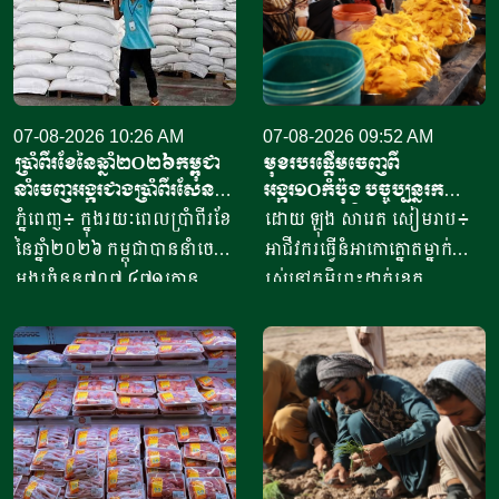
07-08-2026 10:26 AM
07-08-2026 09:52 AM
ប្រាំពីរខែនៃឆ្នាំ​២០២៦កម្ពុជា
មុខរបរផ្តើមចេញពី
នាំចេញអង្ករជាងប្រាំពីរសែន​
អង្ករ១០កំប៉ុង​ បច្ចុប្បន្ន​រក
តោន គិតជាទឹកប្រាក់​
ចំណូលបាន​ជិត១០លានរៀល
ភ្នំពេញ៖ ក្នុងរយៈពេលប្រាំពីរខែ
ដោយ ឡុង សារេត​ សៀមរាប៖ ​
ជាង៤១៥លានដុល្លារ
ក្នុងមួយថ្ងៃ
នៃឆ្នាំ២០២៦ កម្ពុជាបាននាំចេញ
អាជីវករ​​ធ្វើនំអាកោត្នោត​ម្នាក់
អង្ករចំនួន៧០៧ ៤៧១តោន​
រស់នៅភូមិព្រះដាក់ខេត្ត
តាមរយៈក្រុមហ៊ុននាំចេញអង្ករ
សៀមរាប​ ​​ក្នុងឆ្នាំ​២០២០​ បាន
ចំនួន៦១ក្រុមហ៊ុន ដោយនាំ
ចាប់ផ្តើម​ដំបូង​ចេញពីអង្ករ​
ចេញទៅកាន់គោលដៅចំនួន៦៦
១០កំប៉ុង ឬមានទម្ងន់​ប្រហែល​បី
ដែលក្នុងនោះទៅកាន់បណ្តា
គីឡូក្រាម រហូតមកដល់ឆ្នាំ​
ប្រទេសនៅក្នុងតំបន់អឺរ៉ុប
២០២៦នេះ អាច​លក់នំបាន​ពី៤
ចំនួន៣៣ ​បានបរិមាណអង្ករ
០០០ ទៅ​៨០០០នំ​ គិតជាប្រាក់
ចំនួន២០៧ ១៥៧តោន គិតជា
ចំណូលសរុបបានពីបីលានដល់​