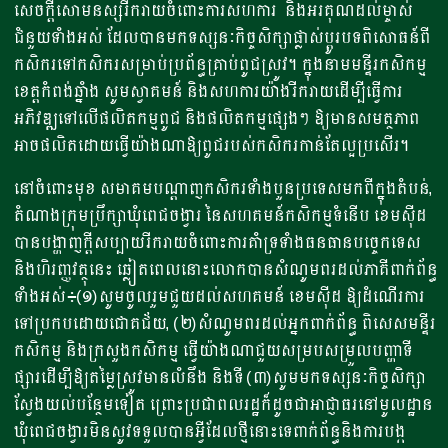
សេចក្តីសោមនស្សរីករាយចំពោះការសហការ និងអរគុណដល់ម្ចាស់
ជំនួយទាំងអស់ ដែលបានមកទស្សនៈកិច្ចសិក្សាផ្លាស់ប្តូរបទពិសោធន៍ពី
កសិករទៅកសិករសម្រាប់ប្រព័ន្ធគ្រាប់ពូជស្រូវ។ ក្នុងនាមមន្ទីរកសិកម្ម
ខេត្តកំពង់ឆ្នាំង សូមស្វាគមន៍ និងសហការយ៉ាងរីករាយដើម្បីធ្វើការ
អភិវឌ្ឍទៅលើផលិតកម្មពូជ និងផលិតកម្មផ្សេងៗ ឱ្យមានសមត្ថភាព
អាចផលិតដោយធ្វើយ៉ាងណាឱ្យពូជរបស់កសិករកាន់តែល្អប្រសើរ។
នៅចំពោះមុខ សមាគមបណ្តាញកសិករទាំងបួនប្រទេសមកពីក្នុងតំបន់,
តំណាងក្រុមប្រឹក្សាឃុំពេជចង្វារ នៃសហគមន៍កសិកម្មទំនើប ខេមស៊ីដ
បានបង្ហាញក្តីសប្បាយរីករាយចំពោះការគាំទ្រទាំងធនធានបច្ចេកទេស
និងហិរញ្ញវត្ថុនេះ ឆ្លៀតពេលនោះលោកបានសំណូមពរដល់ភាគីពាក់ព័ន្ធ
ទាំងអស់៖(១)សូមចូលរួមជួយដល់សហគមន៍ ខេមស៊ីដ ឱ្យដំណើរការ
ទៅប្រកបដោយជោគជ័យ, (២)សំណូមពរដល់អ្នកពាក់ព័ន្ធ ពិសេសមន្ទីរ
កសិកម្ម និងក្រសួងកសិកម្ម ធ្វើយ៉ាងណាជួយសម្របសម្រួលបញ្ហាទី
ផ្សារដើម្បីឱ្យតម្លៃស្រូវមានលំនឹង និងទី (៣)សូមមកទស្សនៈកិច្ចសិក្សា
ស្វែងយល់បន្ថែមទៀត ព្រោះប្រជាពលរដ្ឋក៏ដូចជាអាជ្ញាធរនៅមូលដ្ឋាន
ឃុំពេជចង្វារមិនសូវទទួលបានអ្វីដែលថ្មីនោះទេពាក់ព័ន្ធនិងការបង្ក