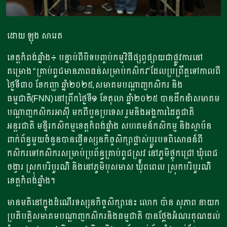
ដោយ ឡុង សារេត
ខេត្តកំពង់ឆ្នាំង៖ បន្ទាប់ពីបិទបញ្ចប់កម្មវិធីផ្សព្វផ្សាយជាផ្លូវការនៅ
គម្រោង “គ្រាប់ពូជមានភាពធន់សម្រាប់កសិករ”ដែលប្រព្រឹត្តទៅកាលពី
ថ្ងៃទី៣០ ខែកញ្ញា ឆ្នាំ២០២៥,សមាគមបណ្តាញកសិករ និង
ធម្មជាតិ(FNN)នៅព្រឹកថ្ងៃទី១ ខែតុលា ឆ្នាំ២០២៥ បានដឹកនាំសមាគម
បណ្តាញកសិករអាស៊ី មកពីបួនប្រទេស រួមនិងអង្គការដៃគូជាតិ
អន្តរជាតិ មន្ទីរកសិកម្មខេត្តកំពង់ឆ្នាំង សហគមន៍កសិកម្ម និងស្ថាប័ន
ពាក់ព័ន្ធមួយចំនួនបានធ្វើទស្សនកិច្ចសិក្សាផ្លាស់ប្តូរបទពិសោធន៍ពី
កសិករទៅកសិករសម្រាប់ប្រព័ន្ធគ្រាប់ពូជស្រូវ នៅភូមិថ្លុកជ្រៅ ឃុំពេជ
ចង្វារ ស្រុកបរិបូរណ៌ និងនៅភូមិបុសមាស ឃុំពពេល ស្រុកបរិបូរណ៌
ខេត្តកំពង់ឆ្នាំង។
មានមតិនៅក្នុងដំណើរទស្សនកិច្ចសិក្សានេះ លោក ប៉ាន សុភាព នាយក
ប្រតិបត្តិសមាគមបណ្តាញកសិករនិងធម្មជាតិ បានថ្លែងអំណរគុណដល់