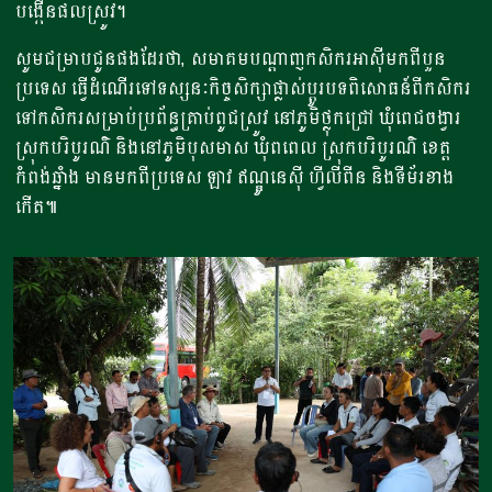
បង្កើនផលស្រូវ។
សូមជម្រាបជូនផងដែរថា, សមាគមបណ្តាញកសិករអាស៊ីមកពីបួន
ប្រទេស ធ្វើដំណើរទៅទស្សនៈកិច្ចសិក្សាផ្លាស់ប្តូរបទពិសោធន៍ពីកសិករ
ទៅកសិករសម្រាប់ប្រព័ន្ធគ្រាប់ពូជស្រូវ នៅភូមិថ្លុកជ្រៅ ឃុំពេជចង្វារ
ស្រុកបរិបូរណ៌ និងនៅភូមិបុសមាស ឃុំពពេល ស្រុកបរិបូរណ៌ ខេត្ត
កំពង់ឆ្នាំង មានមកពីប្រទេស ឡាវ ឥណ្ឌូនេស៊ី ហ្វីលីពីន និងទីម័រខាង
កើត៕