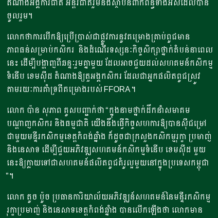
តំណាងអង្គការជាតិ អន្តរជាតិរួមនិងស្ថាប័នពាក់ព័ន្ធទាំងអស់ដែលបាន
ចូលរួម។
លោកថាការបើកឱ្យប្រើប្រាស់ជាផ្លូវការនូវគម្រោងគ្រាប់ពូជមាន
ភាពធន់សម្រាប់កសិករ និងដំណើរទស្សនៈកិច្ចសិក្សាថ្នាក់តំបន់នាពេល
នេះ ដើម្បីបង្ហាញពីឆន្ទៈរួមគ្នាមួយ ដែលអាចជួយដល់សហគមន៍កសិកម្ម
ទំនើប ខេមស៊ីដ តំណាងឱ្យតួអង្គកសិករ​ ដែលជាអ្នកផលិតពូជស្រូវ
តាមរយៈការគាំទ្រពីគម្រោងរបស់ FFORA។
លោក ប៉ាន សុភាព គូសបញ្ជាក់ថា “ក្នុងនាមថ្នាក់ដឹកនាំសមាគម
បណ្តាញកសិករ និងធម្មជាតិ យើងនឹងធ្វើកិច្ចសហការឱ្យបានស៊ីជម្រៅ
ជាមួយមន្ទីរកសិកម្មខេត្តកំពង់ឆ្នាំង ក៏ដូចជាក្រសួងកសិកម្មរុក្ខា ប្រមាញ់
និងនេសាទ ដើម្បីជួយអភិវឌ្ឍសហគមន៍កសិកម្មទំនើប ខេមស៊ីដ មួយ
នេះឱ្យក្លាយទៅជាសហគមន៍ផលិតពូជគំរូល្អមួយនៅក្នុងប្រទេសកម្ពុជា
”។
លោក តូច ប៉ូច ប្រធានការិយាល័យអភិវឌ្ឍន៍សហគមន៍នៃមន្ទីរកសិកម្ម
រុក្ខាប្រមាញ់ និងនេសាទខេត្តកំពង់ឆ្នាំង បានលើកឡើងថា លោកមាន