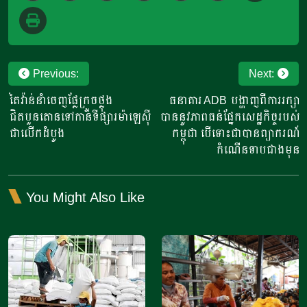
Post
Previous:
Next:
navigation
តៃវ៉ាន់​នាំ​ចេញ​ផ្លែក្រូចថ្លុង
ធនាគារ ADB បង្ហាញពីការរក្សា
ជិតបួនតោន​ទៅកាន់ទីផ្សារ​ម៉ាឡេស៊ី
បាននូវភាពធន់ផ្នែកសេដ្ឋកិច្ចរបស់
ជាលើកដំបូង
កម្ពុជា បើទោះជាបានព្យាករណ៍
កំណើនទាបជាងមុន
You Might Also Like