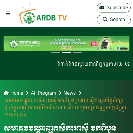
Subscribe
Search
ទំនាក់ទំនងផ្សាយពាណិជ្ជកម្មតាមរយៈ 023 220 
Home
All Program
News
សមាគមបណ្តាញកសិករអាស៊ី មកពីបួនប្រទេស ធ្វើទស្សនកិច្ចសិក្សា
ផ្លាស់ប្តូរបទពិសោធន៍ពីកសិករទៅកសិករសម្រាប់ប្រព័ន្ធគ្រាប់ពូជស្រូវ
មានភាពធន់
សមាគមបណ្តាញកសិករអាស៊ី មកពីបួន