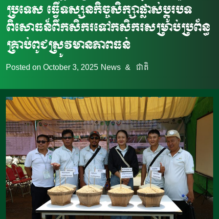
ប្រទេស ធ្វើទស្សនកិច្ចសិក្សាផ្លាស់ប្តូរបទ
ពិសោធន៍ពីកសិករទៅកសិករសម្រាប់ប្រព័ន្ធ
គ្រាប់ពូជស្រូវមានភាពធន់
Posted on
October 3, 2025
News
&
ជាតិ