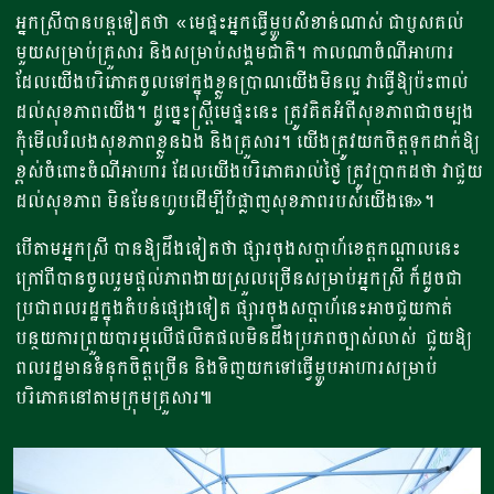
អ្នកស្រីបានបន្តទៀតថា «មេផ្ទះអ្នកធ្វើម្ហូបសំខាន់ណាស់ ជាឫសគល់
មួយសម្រាប់គ្រួសារ និងសម្រាប់សង្គមជាតិ។ កាលណាចំណីអាហារ
ដែលយើងបរិភោគចូលទៅក្នុងខ្លួនប្រាណយើងមិនល្អ វាធ្វើឱ្យប៉ះពាល់
ដល់សុខភាពយើង។ ដូច្នេះស្ត្រីមេផ្ទះនេះ ត្រូវគិតអំពីសុខភាពជាចម្បង
កុំមើលរំលងសុខភាពខ្លួនឯង និងគ្រួសារ។ យើងត្រូវយកចិត្តទុកដាក់ឱ្យ
ខ្ពស់ចំពោះចំណីអាហារ ដែលយើងបរិភោគរាល់ថ្ងៃ ត្រូវប្រាកដថា វាជួយ
ដល់សុខភាព មិនមែនហូបដើម្បីបំផ្លាញសុខភាពរបស់យើងទេ»។
បើតាមអ្នកស្រី បានឱ្យដឹងទៀតថា ផ្សារចុងសប្តាហ៍ខេត្តកណ្តាលនេះ
ក្រៅពីបានចូលរួមផ្តល់ភាពងាយស្រួលច្រើនសម្រាប់អ្នកស្រី ក៏ដូចជា
ប្រជាពលរដ្ឋក្នុងតំបន់ផ្សេងទៀត ផ្សារចុងសប្តាហ៍នេះអាចជួយកាត់
បន្ថយការព្រួយបារម្ភលើផលិតផលមិនដឹងប្រភពច្បាស់លាស់ ជួយឱ្យ
ពលរដ្ឋមានទំនុកចិត្តច្រើន និងទិញយកទៅធ្វើម្ហូបអាហារសម្រាប់
បរិភោគនៅតាមក្រុមគ្រួសារ៕