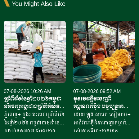
You Might Also Like
07-08-2026 10:26 AM
07-08-2026 09:52 AM
ប្រាំពីរខែនៃឆ្នាំ​២០២៦កម្ពុជា
មុខរបរផ្តើមចេញពី
នាំចេញអង្ករជាងប្រាំពីរសែន​
អង្ករ១០កំប៉ុង​ បច្ចុប្បន្ន​រក
តោន គិតជាទឹកប្រាក់​
ចំណូលបាន​ជិត១០លានរៀល
ភ្នំពេញ៖ ក្នុងរយៈពេលប្រាំពីរខែ
ដោយ ឡុង សារេត​ សៀមរាប៖ ​
ជាង៤១៥លានដុល្លារ
ក្នុងមួយថ្ងៃ
នៃឆ្នាំ២០២៦ កម្ពុជាបាននាំចេញ
អាជីវករ​​ធ្វើនំអាកោត្នោត​ម្នាក់
អង្ករចំនួន៧០៧ ៤៧១តោន​
រស់នៅភូមិព្រះដាក់ខេត្ត