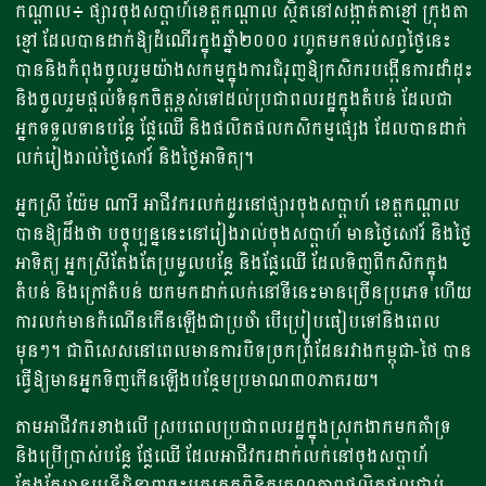
កណ្តាល៖ ផ្សារចុងសប្តាហ៍ខេត្តកណ្តាល ស្ថិតនៅសង្កាត់តាខ្មៅ ក្រុងតា
ខ្មៅ ដែលបានដាក់ឱ្យដំណើរក្នុងឆ្នាំ២០០០ រហូតមកទល់សព្វថ្ងៃនេះ
បាននិងកំពុងចូលរួមយ៉ាងសកម្មក្នុងការជំរុញឱ្យកសិករបង្កើនការដាំដុះ
និងចូលរួមផ្តល់ទំនុកចិត្តខ្ពស់ទៅដល់ប្រជាពលរដ្ឋក្នុងតំបន់ ដែលជា
អ្នកទទួលទានបន្លែ ផ្លែឈើ និងផលិតផលកសិកម្មផ្សេង ដែលបានដាក់
លក់រៀងរាល់ថ្ងៃសៅរ៍ និងថ្ងៃអាទិត្យ។
អ្នកស្រី យ៉ែម ណារី អាជីវករលក់ដូរនៅផ្សារចុងសប្តាហ៍ ខេត្តកណ្តាល
បានឱ្យដឹងថា បច្ចុប្បន្ននេះនៅរៀងរាល់ចុងសប្តាហ៍ មានថ្ងៃសៅរ៍ និងថ្ងៃ
អាទិត្យ អ្នកស្រីតែងតែប្រមូលបន្លែ និងផ្លែឈើ ដែលទិញពីកសិកក្នុង
តំបន់ និងក្រៅតំបន់ យកមកដាក់លក់នៅទីនេះមានច្រើនប្រភេទ ហើយ
ការលក់មានកំណើនកើនឡើងជាប្រចាំ បើប្រៀបធៀបទៅនិងពេល
មុនៗ។ ជាពិសេសនៅពេលមានការបិទច្រកព្រំដែនរវាងកម្ពុជា-ថៃ បាន
ធ្វើឱ្យមានអ្នកទិញកើនឡើងបន្ថែមប្រមាណ៣០ភាគរយ។
តាមអាជីវករខាងលើ ស្របពេលប្រជាពលរដ្ឋក្នុងស្រុកងាកមកគាំទ្រ
និងប្រើប្រាស់បន្លែ ផ្លែឈើ ដែលអាជីវករដាក់លក់នៅចុងសប្តាហ៍
តែងតែមានមន្ត្រីជំនាញចុះមកត្រួតពិនិត្យគុណភាពផលិតផលជាប់