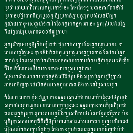
ប្រចាំ ហើយអាជីវករលក់ដូរនៅទីនេះ តែងតែទទួលបានការណែនាំពី
ប្រធានមន្ទីរពាណិជ្ជកម្មខេត្ត ឱ្យប្រកាន់ភ្ជាប់នូវក្រមសីលធម៌ល្អ។
តួយ៉ាងនៅចុងសប្តាហ៍ទី៣ នៃខែកក្កដាកន្លងទៅនេះ អ្នកស្រីលក់បន្លែ
និងផ្លែឈើប្រមាណ១០០គីឡូក្រាម។
អ្នកស្រីបានបន្តឱ្យដឹងទៀតថា ផ្សារចុងសប្តាហ៍ខេត្តកណ្តាលនេះ នា
ពេលសព្វថ្ងៃនេះ បាននិងកំពុងចូលរួមផ្តល់អត្ថប្រយោជន៍ទៅដល់អ្នក
ពាក់ព័ន្ធ ដែលសម្រាប់កសិករអាចចាប់យកការដាំដុះធ្វើជាមុខរបរចិញ្ចឹម
ជីវិត ចំណែកអាជីវករមានភាពងាយស្រួលក្នុងការ
ស្វែងរកសិផលយកមកផ្គត់ផ្គង់លើទីផ្សារ និងសម្រាប់អ្នកប្រើប្រាស់
អាចរកទិញបានផលិតផលមានគុណភាព និងមានតម្លៃសមរម្យ។
ចំណែក លោក ប៉ុន វណ្ណា បានទទួលស្គាល់ថា ការលក់បន្លែនៅផ្សារចុង
សប្តាហ៍ខេត្តកណ្តាល នាពេលបច្ចុប្បន្ននេះ ទទួលបានការគាំទ្រពីប្រជា
ពលរដ្ឋក្នុងស្រុក ព្រោះពលរដ្ឋដឹងច្បាស់ពីការផលិតបន្លែសុវត្ថិភាព មិន
ប្រើប្រាស់សារធាតុគីមីធ្វើឱ្យប៉ះពាល់ទៅដល់សុខភាព។ ដូច្នេះហើយនៅ
រៀងរាល់ចុងសប្តាហ៍ម្តងៗ តែងមានប្រជាពលរដ្ឋចូលមកទិញជាប់ជា