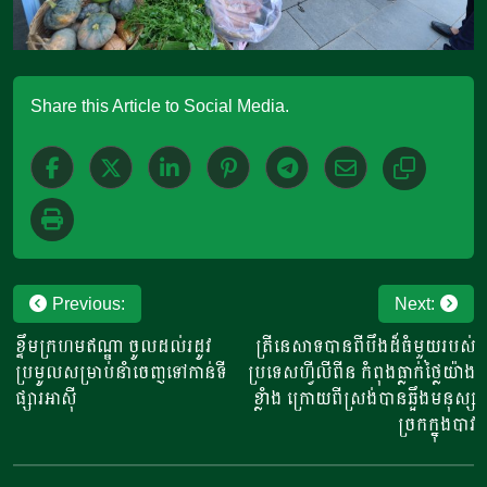
Share this Article to Social Media.
Post
Previous:
Next:
navigation
ខ្ទឹមក្រហម​ឥណ្ឌា ចូលដល់រដូវ
ត្រីនេសាទបានពីបឹងដ៏ធំមួយរបស់
ប្រមូលសម្រាប់​នាំ​ចេញទៅកាន់ទី
ប្រទេសហ្វីលីពីន កំពុងធ្លាក់ថ្លៃយ៉ាង
ផ្សារអាស៊ី
ខ្លាំង ក្រោយពីស្រង់បានឆ្អឹងមនុស្ស
ច្រកក្នុងបាវ