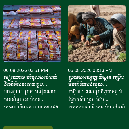
តាមរយៈក្រុមហ៊ុននាំចេញអង្ករ
សៀមរាប​ ​​ក្នុងឆ្នាំ​២០២០​ បាន
ចំនួន៦១ក្រុមហ៊ុន ដោយនាំ
ចាប់ផ្តើម​ដំបូង​ចេញពីអង្ករ​
ចេញទៅកាន់គោលដៅចំនួន៦៦
១០កំប៉ុង ឬមានទម្ងន់​ប្រហែល​បី
ដែលក្នុងនោះទៅកាន់បណ្តា
គីឡូក្រាម រហូតមកដល់ឆ្នាំ​
ប្រទេសនៅក្នុងតំបន់អឺរ៉ុប
២០២៦នេះ អាច​លក់នំបាន​ពី៤
ចំនួន៣៣ ​បានបរិមាណអង្ករ
០០០ ទៅ​៨០០០នំ​ គិតជាប្រាក់
ចំនួន២០៧ ១៥៧តោន គិតជា
ចំណូលសរុបបានពីបីលានដល់​
ទឹកប្រាក់ចំនួន១៥៦,៤៥​លាន
ប្រាំបីលានរៀល​ក្នុងមួយថ្ងៃ​។ អ្នក
ដុល្លារ។ ឧកញ៉ា ឡាយ ឈុនហួ
ស្រី ថ្លុង ថាន ម្ចាស់ហាង​យីហោ
ប្រធានសហព័ន្ធស្រូវអង្ករកម្ពុជា
06-08-2026 03:51 PM
“អាកោត្នោតព្រះដាក់” នៅឃុំព្រះ
06-08-2026 03:13 PM
វៀតណាម នាំចូលសាច់មាន់
ប្រទេសអាហ្វហ្គានីស្ថាន ពង្រឹង
បានមានប្រសាសន៍ថា ការនាំ
ដាក់​ ស្រុក​បន្ទាយស្រី ខេត្ត
ជិតពីរសែនតោន ក្នុង
ទំនាក់ទំនងជាមួយ
ចេញអង្ករសម្រាប់ឆ្នាំ២០២៦នេះ
សៀមរាប​ បានឱ្យដឹង​ថា មុខរបរ
ឆមាសទី១ ដោយភាគច្រើននាំ
ប្រទេសម៉ុលដូវ៉ា ដើម្បីជំរុញ
ហាណូយ៖ ប្រទេសវៀតណាម
កាប៊ុល៖ គណៈប្រតិភូជាន់ខ្ពស់
នឹងសម្រេចបានជោគជ័យតាម
ធ្វើនំអាកោត្នោត​លក់ជូនប្រជា
ចូលពីអាម៉េរិក
កិច្ចសហប្រតិបត្តិការផ្នែក
បាននាំចូលសាច់មាន់
ផ្នែកកសិកម្មរបស់វប្រ
ផែនការ ហើយ​មិនមានបញ្ហាអ្វី
ពលរដ្ឋនិងភ្ញៀវទេសចរណ៍
វិទ្យាសាស្ត្រ និងកសិកម្ម
ប្រមាណពី១៨៥ ០០០ ទៅ១៩៥
ទេសអាហ្វហ្គានីស្ថាន ដែលដឹកនាំ
ចោទនោះទេ ជាពិសេស ស្រប
អន្តរជាតិ​ ក្នុងពេលសព្វថ្ងៃនេះ
០០០តោន នៅក្នុងឆមាសទី១ នៃ
ដោយអនុរដ្ឋមន្ត្រី លោក សាដៀ
តាមផែនការដាក់ចេញនៅ
អ្នកស្រីបានចាប់ផ្តើម​នៅឆ្នាំ​
ឆ្នាំ២០២៦នេះ ដោយក្នុងនោះការ
អាហ្សាម អូសម៉ានី (Sadr Azam
ឆ្នាំ២០១០ របស់ប្រមុខដឹកនាំរាជ
២០២០​ ​ជាមួយនិងអង្ករ​ចំនួន​