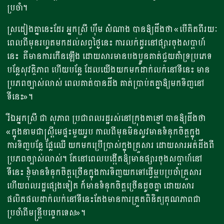
ប្រចាំ។
ស្រដៀងគ្នានេះដែរ អ្នកស្រី ហ៊ឹម សំណាង បានឱ្យដឹងថា «បើគិតពីរយៈ
ពេលពីមុនរហូតមកដល់សព្វថ្ងៃនេះ ការលក់ដូរនៅផ្សារចុងសប្តាហ៍
នេះ គឺមានការកើនឡើង ដោយសារមានបងប្អូនគាត់ជួយគាំទ្រប្រភេទ
បន្លែសុវត្ថិភាព ហើយបន្លែ ដែលយើងយកមកដាក់លក់នៅទីនេះ មាន
ប្រភពច្បាស់លាស់ ពេលគាត់បានដឹង គាត់ប្រាប់តគ្នាឱ្យមកទិញនៅ
ទីនេះ»។
រីឯអ្នកស្រី ជា សុភាព ប្រជាពលរដ្ឋរស់នៅក្រុងតាខ្មៅ បានឱ្យដឹងថា
«ក្នុងនាមជាស្ត្រីមេផ្ទះមួយរូប កាលពីមុនមិនសូវមានទំនុកចិត្តក្នុង
ការទិញបន្លែ ផ្លែឈើ យកមកប្រើប្រាស់ក្នុងគ្រួសារ ដោយសារអត់ដឹងពី
ប្រភពច្បាស់លាស់។ តែនៅពេលបង្កើតឱ្យមានផ្សារចុងសប្តាហ៍នៅ
ទីនេះ ខ្ញុំមានទំនុកចិត្តច្រើនក្នុងការទិញយកទៅធ្វើម្ហបប្រចាំគ្រួសារ
ហើយពលរដ្ឋផ្សេងទៀត ក៏មានទំនុកចិត្តច្រើនដូចគ្នា ដោយសារ
ផលិតផលដាក់លក់នៅទីនេះតែងមានការត្រួតពិនិត្យគុណភាពជា
ប្រចាំពីមន្ត្រីបច្ចេកទេស»។