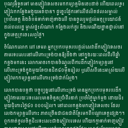
បុណ្យអ៊ុំទូតទៅ មានភ្ញៀវទេសចរមកកម្សាន្តមិនចេះដាច់ ហើយពេលខ្លះ
ភ្ញៀវរកកន្លែងអង្គុយអត់បាន។ ដូច្នេះផ្អែកទៅលើផលិតផលសម្គាល់
ប្រចាំខេត្ត និងតំបន់ទាក់ទាញ់ខាងលើ បានចូលរួមផ្តល់អត្ថប្រយោជន៍
ដល់ពលរដ្ឋ ម្ចាស់ផ្ទះសំណាក់ កន្លែងលក់ដូរ និងរមណីយដ្ឋានផ្ទាល់នៅ
ក្នុងខេត្តក្រចេះសព្វថ្ងៃ។
ចំណែកលោក ពៅ ខេមរា អ្នកប្រកបមុខរបរផ្តល់សេវាដឹកភ្ញៀវទេសចរ
តាមរទះសេះនៅលើកោះទ្រង់បានឱ្យដឹងថា នៅក្នុងរយៈពេលពីរបីឆ្នាំ
កន្លងមកនេះ​​ លោកអាចរកបានចំណូលពីការដឹកភ្ញៀវកម្សាន្តនៅ
លើកោះទ្រង់ក្នុងមួយខែបានជិត៤០ម៉ឺនរៀល ឬលើសពីនេះអាស្រ័យលើ
ភ្ញៀវមកកម្សាន្តនៅលើកោះទ្រង់ជាក់ស្តែង។
លោកបានបន្តថា បច្ចុប្បន្ននៅលើកោះទ្រង់ មានអ្នកប្រកបមុខរបរដឹក
ភ្ញៀវតាមរយៈរទះសេះមានចំនួនប្រាំពីរនាក់ ប្រចាំថ្ងៃម្នាក់ម្តង ដោយជិះ
មួយជុំកោះថ្លៃ៤០ ០០០រៀល។ នៅពេលកន្លងមកភ្ញៀវទេសចរ ដែល
លេងកម្សាន្តលើកោះ ភាគច្រើនជាជនជាតិខ្មែរមកពីបណ្តាខេត្តផ្សេងៗ។
ពួកគាត់ចូលចិត្តជិះរទះសេះជាងភ្ញៀវបរទេស ហើយកក្តាទាក់ទាញភ្ញៀវ