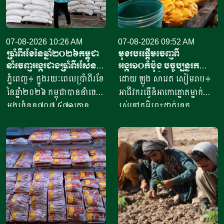
07-08-2026 10:26 AM
07-08-2026 09:52 AM
ប្រាំពីរខែនៃឆ្នាំ​២០២៦កម្ពុជា
មុខរបរផ្តើមចេញពី
នាំចេញអង្ករជាងប្រាំពីរសែន​
អង្ករ១០កំប៉ុង​ បច្ចុប្បន្ន​រក
តោន គិតជាទឹកប្រាក់​
ចំណូលបាន​ជិត១០លានរៀល
ភ្នំពេញ៖ ក្នុងរយៈពេលប្រាំពីរខែ
ដោយ ឡុង សារេត​ សៀមរាប៖ ​
ជាង៤១៥លានដុល្លារ
ក្នុងមួយថ្ងៃ
នៃឆ្នាំ២០២៦ កម្ពុជាបាននាំចេញ
អាជីវករ​​ធ្វើនំអាកោត្នោត​ម្នាក់
អង្ករចំនួន៧០៧ ៤៧១តោន​
រស់នៅភូមិព្រះដាក់ខេត្ត
តាមរយៈក្រុមហ៊ុននាំចេញអង្ករ
សៀមរាប​ ​​ក្នុងឆ្នាំ​២០២០​ បាន
ចំនួន៦១ក្រុមហ៊ុន ដោយនាំ
ចាប់ផ្តើម​ដំបូង​ចេញពីអង្ករ​
ចេញទៅកាន់គោលដៅចំនួន៦៦
១០កំប៉ុង ឬមានទម្ងន់​ប្រហែល​បី
ដែលក្នុងនោះទៅកាន់បណ្តា
គីឡូក្រាម រហូតមកដល់ឆ្នាំ​
ប្រទេសនៅក្នុងតំបន់អឺរ៉ុប
២០២៦នេះ អាច​លក់នំបាន​ពី៤
ចំនួន៣៣ ​បានបរិមាណអង្ករ
០០០ ទៅ​៨០០០នំ​ គិតជាប្រាក់
ចំនួន២០៧ ១៥៧តោន គិតជា
ចំណូលសរុបបានពីបីលានដល់​
ទឹកប្រាក់ចំនួន១៥៦,៤៥​លាន
ប្រាំបីលានរៀល​ក្នុងមួយថ្ងៃ​។ អ្នក