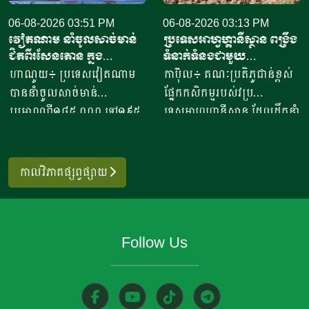
ដុល្លារ។ ឧកញ៉ា ឡាយ ឈុនហួ
ស្រី ថ្លុង ថាន ម្ចាស់ហាង​យីហោ
ប្រធានសហព័ន្ធស្រូវអង្ករកម្ពុជា
06-08-2026 03:51 PM
“អាកោត្នោតព្រះដាក់” នៅឃុំព្រះ
06-08-2026 03:13 PM
វៀតណាម នាំចូលសាច់មាន់
ប្រទេសអាហ្វហ្គានីស្ថាន ពង្រឹង
បានមានប្រសាសន៍ថា ការនាំ
ដាក់​ ស្រុក​បន្ទាយស្រី ខេត្ត
ជិតពីរសែនតោន ក្នុង
ទំនាក់ទំនងជាមួយ
ចេញអង្ករសម្រាប់ឆ្នាំ២០២៦នេះ
សៀមរាប​ បានឱ្យដឹង​ថា មុខរបរ
ឆមាសទី១ ដោយភាគច្រើននាំ
ប្រទេសម៉ុលដូវ៉ា ដើម្បីជំរុញ
ហាណូយ៖ ប្រទេសវៀតណាម
កាប៊ុល៖ គណៈប្រតិភូជាន់ខ្ពស់
នឹងសម្រេចបានជោគជ័យតាម
ធ្វើនំអាកោត្នោត​លក់ជូនប្រជា
ចូលពីអាម៉េរិក
កិច្ចសហប្រតិបត្តិការផ្នែក
បាននាំចូលសាច់មាន់
ផ្នែកកសិកម្មរបស់វប្រ
ផែនការ ហើយ​មិនមានបញ្ហាអ្វី
ពលរដ្ឋនិងភ្ញៀវទេសចរណ៍
វិទ្យាសាស្ត្រ និងកសិកម្ម
ប្រមាណពី១៨៥ ០០០ ទៅ១៩៥
ទេសអាហ្វហ្គានីស្ថាន ដែលដឹកនាំ
ចោទនោះទេ ជាពិសេស ស្រប
អន្តរជាតិ​ ក្នុងពេលសព្វថ្ងៃនេះ
០០០តោន នៅក្នុងឆមាសទី១ នៃ
ដោយអនុរដ្ឋមន្ត្រី លោក សាដៀ
តាមផែនការដាក់ចេញនៅ
អ្នកស្រីបានចាប់ផ្តើម​នៅឆ្នាំ​
ឆ្នាំ២០២៦នេះ ដោយក្នុងនោះការ
អាហ្សាម អូសម៉ានី (Sadr Azam
ឆ្នាំ២០១០ របស់ប្រមុខដឹកនាំរាជ
២០២០​ ​ជាមួយនិងអង្ករ​ចំនួន​
នាំចូលពីសហរដ្ឋអាម៉េរិក មាន
Osmani) បានទៅបំពេញទស្សន
រដ្ឋាភិបាល ដឹកនាំរបស់ស
កាលវិភាគផ្សព្វផ្សាយ
១០កំប៉ុង នៅ​ក្នុងសម័យកាលនៃ
រហូតដល់ជិត៦២ភាគរយនៃ
កិច្ចនៅប្រទេសម៉ុលដូវ៉ា ចាប់ពី
ម្តេចតេជោ ហ៊ុន សែន ជាអតីត
ការរីករាលដាលនៃជំងឺកូវីដ​១៩​
បរិមាណនាំចូលសរុប។ ការនាំ
ថ្ងៃទី២ ដល់ទី៧ ខែសីហា
នាយករដ្ឋមន្រ្តី រហូតដល់នីតិ
នៅពេល​ប្រជាពលរដ្ឋភាគច្រើន​
ចូលនេះ មានតម្លៃទឹកប្រាក់
ឆ្នាំ២០២៦ ដើម្បីពង្រឹងកិច្ចសហ
កាលទី៧ របស់សម្តេចធិបតី ហ៊ុន
ក៏ដូចជាអ្នកស្រីបាត់បង់ការងារ
Follow Us
ប្រមាណពី១៩០ ទៅ២០៥លាន
ប្រតិបត្តិការរវាងប្រទេសទាំងពីរ
ម៉ាណែត នាយកដ្ឋមន្រ្តី។​​ ឧកញ៉ា
ហើយ​នំអាកោត្នោតជាចំណីមួយ
ដុល្លារ ខណៈពេលការនាំចូល
លើវិស័យស្រាវជ្រាវវិទ្យាសាស្ត្រ
បញ្ជាក់ថា ជាលទ្ធផលត្រឹមប្រាំ
ប្រភេទ​ ដែលប្រជាពលរដ្ឋរស់នៅ
សាច់ និងគ្រឿងក្នុង បានកើន
បច្ចេកវិទ្យាកសិកម្មទំនើប និងការ
ពីរខែនេះ កម្ពុជានាំចេញបាន
ក្នុងតំបន់​និយម​ពិសា។​ អ្នកស្រី
ឡើងពី២៦ ទៅ៣៧,៦ភាគរយ
គ្រប់គ្រងសត្វល្អិតចង្រៃ។
ជាង៧០៧ ៤៧១តោន​ ធៀបនឹង
លើកឡើង​ថា នៅក្នុងសម័យកូវីដ​