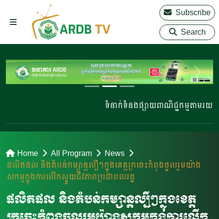
Subscribe
Search
ទំនាក់ទំនងផ្សាយពាណិជ្ជកម្មតាមរយៈ 02
Home
All Program
News
ផលិតផល និងតំបន់កម្សាន្តល្បីៗក្នុងខេត្តក្រចេះកំពុងចូលរួមយ៉ាង
សកម្មក្នុងការលើកស្ទួយជីវភាពប្រជាពលរដ្ឋ
ផលិតផល និងតំបន់កម្សាន្តល្បីៗក្នុងខេត្ត
ក្រចេះកំពុងចូលរួមយ៉ាងសកម្មក្នុងការលើក