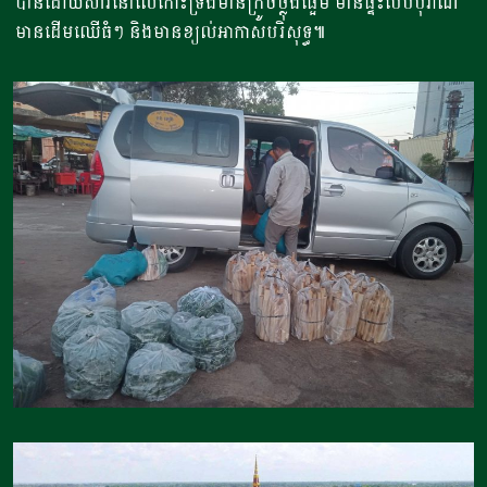
បានដោយសារនៅលើកោះទ្រង់មានក្រូចថ្លុងផ្អែម មានផ្ទះបែបបុរាណ
មានដើមឈើធំៗ និងមានខ្យល់អាកាសបរិសុទ្ធ៕