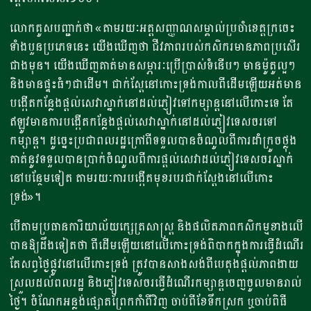
លោកគូសបញ្ជាក់ថា «តាមរយៈអត្តសញ្ញាណសម្គាល់ប្រចាំខេត្តក្រចេះ
ទាំងបួនប្រភេទនេះ យើងឃើញថា ជីវភាពរបស់កសិករមានភាពប្រសើរ
ជាងមុន។ យើងឃើញគាត់មានសម្ភារៈប្រើប្រាស់ទំនើបៗ មានម៉ូតូល្អៗ
និងមានផ្ទះធំៗជាដើម។ ជាក់ស្តែនៅកោះទ្រង់កាលពីដើមឡើយអត់មាន
បង្កើតកន្លែងផ្តល់សេវាស្នាក់នៅដល់ភ្ញៀវទៅកម្សាន្តនៅលើកោះទេ តែ
ឥឡូវមានការបង្កើតកន្លែងផ្តល់សេវាស្នាក់នៅដល់ភ្ញៀវទេសចរទៅ
កម្សាន្ត។ ដូច្នេះប្រជាពលរដ្ឋក្រៅពីទទួលបានចំណូលពីការដាំក្រូចថ្លុង
គាត់នូវទទួលបានប្រាក់ចំណូលពីការផ្តល់សេវាដល់ភ្ញៀវទេសចរស្នាក់
នៅបន្ថែមទៀត តាមរយៈការបង្កើតមុខរបរជាក់ស្តែងនៅលើកោះ
ទ្រង់»។
បើតាមប្រធានការិយាល័យក្សេត្រសាស្រ្ត និងផលិតភាពកសិកម្មខាងលើ
​បានឱ្យដឹងទៀតថា ពីដើមឡើយនៅលើកោះទ្រង់ពិបាកក្នុងការធ្វើដំណើរ
តែសព្វថ្ងៃផ្លូវនៅលើកោះទ្រង់ ត្រូវបានសាងសង់ពីបេតុងផ្តល់ភាពងាយ
ស្រួលដល់ពលរដ្ឋ និងភ្ញៀវទេសចរធ្វើដំណើរកម្សាន្តចេញចូលមានរាល់
ថ្ងៃ។ ចំណែកអន្លង់ផ្សោតព្រែកកាំពីវិញ ចាប់ពីខែទឹកស្រក ឬចាប់ពិធី