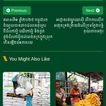
Post
Previous:
Next:
navigation
ឆមាសទី១ ឆ្នាំ២០២៥ កម្ពុជារក
អាជ្ញាធរឥណ្ឌូណេស៊ី បើកការស៊ើប
ចំណូលបាន៣០៤លានដុល្លារ
អង្កេតទ្រង់ទ្រាយធំលើក្រុមក្លែងបន្លំ
ពីជ័រកៅស៊ូ ឈើកៅស៊ូ និងផ្គត់
គុណភាពអង្ករ
ផ្គង់ជ័រកៅស៊ូដល់រោងចក្រក្នុងស្រុក
កើនឡើង៤១ភាគរយ
You Might Also Like