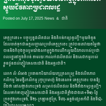
ស្ទួយជីវភាពប្រជាពលរដ្ឋ
Posted on
July 17, 2025
News
&
ជាតិ
ខេត្តក្រចេះ៖ បច្ចុប្បន្នផលិតផល និងតំបន់កម្សាន្តល្បីៗមួយចំនួន
ដែលចាត់ទុកជាអត្តសញ្ញាណប្រចាំខេត្តក្រចេះ ត្រូវបានគេវាយតម្លៃថា
បាននិងកំពុងចូលរួមយ៉ាងសកម្មក្នុងការលើកស្ទួយជីវភាពរបស់ប្រជា
ពលរដ្ឋនៅក្នុងតំបន់ តាមរយៈការលក់ផលិតផល និងសេវាកម្មរបស់
ខ្លួនជូនដល់ភ្ញៀវទេសចរជាតិ និងអន្តរជាតិ។
លោក សំ សំអាង ប្រធានការិយាល័យក្សេត្រសាស្រ្ត និងផលិតភាព
កសិកម្ម នៃមន្ទីរកសិកម្ម រុក្ខាប្រមាញ់ និងនេសាទ ខេត្តក្រចេះ បានឱ្យ
ដឹងថា នៅសង្កាត់កោះទ្រង់ សម្រាប់ផលិតផល និងទីតាំងកម្សាន្តល្បីៗ
ដែលទាក់ទាញភ្ញៀវទេសចរជាតិ និងអន្តរជាតិខ្លាំងជាងគេ៖ទី១)-ផ្លែ
ក្រូចថ្លុងកោះទ្រង់, ទី២)-ក្រឡានថ្មគ្រែ, ទី៣)-អន្លង់ផ្សោតកាំពី និងទី៤)-
វត្តវិហារសសរ១០០។