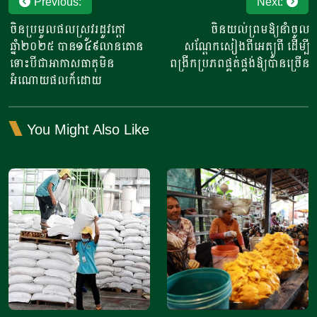
Post
Previous:
Next:
navigation
ចិនប្រមូលផលស្រូវរដូវក្តៅ
ចិនយល់ព្រមឱ្យនាំចូល
ឆ្នាំ២០២៥ បាន១៤៩លានតោន
សណ្តែកសៀងពីអេត្យូពី ដើម្បី
ទោះបីជាអាកាសធាតុមិន
ពង្រីកប្រភពផ្គត់ផ្គង់ឱ្យបានច្រើន
អំណោយផលក៏ដោយ
You Might Also Like