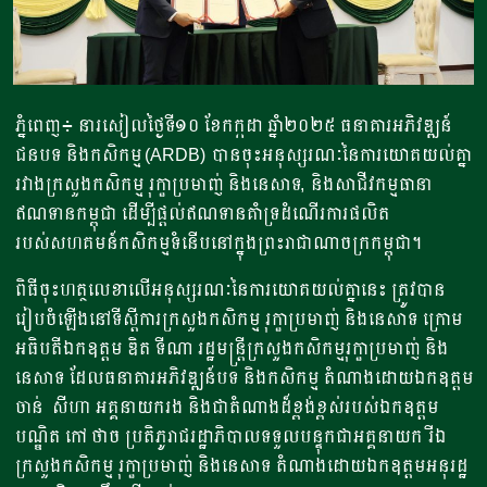
ភ្នំពេញ៖ នារសៀលថ្ងៃទី១០ ខែកក្កដា ឆ្នាំ២០២៥ ធនាគារអភិវឌ្ឍន៍
ជនបទ និងកសិកម្ម (ARDB) បានចុះអនុស្សរណៈនៃការយោគយល់គ្នា
រវាងក្រសួងកសិកម្ម រុក្ខាប្រមាញ់ និងនេសាទ​​, និងសាជីវកម្មធានា
ឥណទានកម្ពុជា ដើម្បីផ្តល់ឥណទានគាំទ្រដំណើរការផលិត
របស់សហគមន៍កសិកម្មទំនើបនៅក្នុងព្រះរាជាណាចក្រកម្ពុជា។
ពិធីចុះហត្ថលេខាលើអនុស្សរណៈនៃការយោគយល់គ្នានេះ ត្រូវបាន
រៀបចំឡើងនៅទីស្តីការក្រសួងកសិកម្ម រុក្ខាប្រមាញ់ និងនេសាទ ក្រោម
អធិបតីឯកឧត្តម ឌិត ទីណា រដ្ឋមន្ត្រីក្រសួងកសិកម្មរុក្ខាប្រមាញ់ និង
នេសាទ ដែលធនាគារអភិវឌ្ឍន៍បទ និងកសិកម្ម តំណាងដោយឯកឧត្តម
ចាន់ សីហា អគ្គនាយករង និងជាតំណាងដ៏ខ្ពង់ខ្ពស់របស់ឯកឧត្តម
បណ្ឌិត កៅ ថាច ប្រតិភូរាជរដ្ឋាភិបាលទទួលបន្ទុកជាអគ្គនាយក រីឯ
ក្រសួងកសិកម្ម រុក្ខាប្រមាញ់ និងនេសាទ តំណាងដោយឯកឧត្តមអនុរដ្ឋ