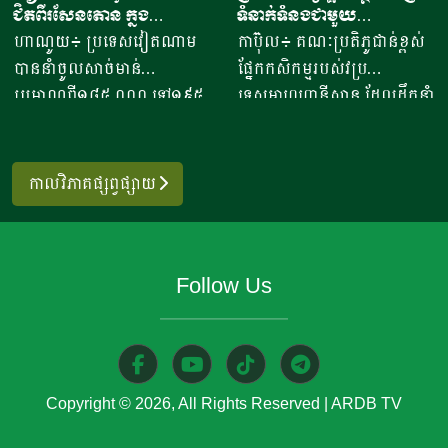
ជិតពីរសែនតោន ក្នុង
ទំនាក់ទំនងជាមួយ
ចេញអង្ករសម្រាប់ឆ្នាំ២០២៦នេះ
សៀមរាប​ បានឱ្យដឹង​ថា មុខរបរ
ឆមាសទី១ ដោយភាគច្រើននាំ
ប្រទេសម៉ុលដូវ៉ា ដើម្បីជំរុញ
ហាណូយ៖ ប្រទេសវៀតណាម
កាប៊ុល៖ គណៈប្រតិភូជាន់ខ្ពស់
នឹងសម្រេចបានជោគជ័យតាម
ធ្វើនំអាកោត្នោត​លក់ជូនប្រជា
ចូលពីអាម៉េរិក
កិច្ចសហប្រតិបត្តិការផ្នែក
បាននាំចូលសាច់មាន់
ផ្នែកកសិកម្មរបស់វប្រ
ផែនការ ហើយ​មិនមានបញ្ហាអ្វី
ពលរដ្ឋនិងភ្ញៀវទេសចរណ៍
វិទ្យាសាស្ត្រ និងកសិកម្ម
ប្រមាណពី១៨៥ ០០០ ទៅ១៩៥
ទេសអាហ្វហ្គានីស្ថាន ដែលដឹកនាំ
ចោទនោះទេ ជាពិសេស ស្រប
អន្តរជាតិ​ ក្នុងពេលសព្វថ្ងៃនេះ
០០០តោន នៅក្នុងឆមាសទី១ នៃ
ដោយអនុរដ្ឋមន្ត្រី លោក សាដៀ
តាមផែនការដាក់ចេញនៅ
អ្នកស្រីបានចាប់ផ្តើម​នៅឆ្នាំ​
ឆ្នាំ២០២៦នេះ ដោយក្នុងនោះការ
អាហ្សាម អូសម៉ានី (Sadr Azam
ឆ្នាំ២០១០ របស់ប្រមុខដឹកនាំរាជ
២០២០​ ​ជាមួយនិងអង្ករ​ចំនួន​
នាំចូលពីសហរដ្ឋអាម៉េរិក មាន
Osmani) បានទៅបំពេញទស្សន
រដ្ឋាភិបាល ដឹកនាំរបស់ស
កាលវិភាគផ្សព្វផ្សាយ
១០កំប៉ុង នៅ​ក្នុងសម័យកាលនៃ
រហូតដល់ជិត៦២ភាគរយនៃ
កិច្ចនៅប្រទេសម៉ុលដូវ៉ា ចាប់ពី
ម្តេចតេជោ ហ៊ុន សែន ជាអតីត
ការរីករាលដាលនៃជំងឺកូវីដ​១៩​
បរិមាណនាំចូលសរុប។ ការនាំ
ថ្ងៃទី២ ដល់ទី៧ ខែសីហា
នាយករដ្ឋមន្រ្តី រហូតដល់នីតិ
នៅពេល​ប្រជាពលរដ្ឋភាគច្រើន​
ចូលនេះ មានតម្លៃទឹកប្រាក់
ឆ្នាំ២០២៦ ដើម្បីពង្រឹងកិច្ចសហ
កាលទី៧ របស់សម្តេចធិបតី ហ៊ុន
ក៏ដូចជាអ្នកស្រីបាត់បង់ការងារ
Follow Us
ប្រមាណពី១៩០ ទៅ២០៥លាន
ប្រតិបត្តិការរវាងប្រទេសទាំងពីរ
ម៉ាណែត នាយកដ្ឋមន្រ្តី។​​ ឧកញ៉ា
ហើយ​នំអាកោត្នោតជាចំណីមួយ
ដុល្លារ ខណៈពេលការនាំចូល
លើវិស័យស្រាវជ្រាវវិទ្យាសាស្ត្រ
បញ្ជាក់ថា ជាលទ្ធផលត្រឹមប្រាំ
ប្រភេទ​ ដែលប្រជាពលរដ្ឋរស់នៅ
សាច់ និងគ្រឿងក្នុង បានកើន
បច្ចេកវិទ្យាកសិកម្មទំនើប និងការ
ពីរខែនេះ កម្ពុជានាំចេញបាន
ក្នុងតំបន់​និយម​ពិសា។​ អ្នកស្រី
ឡើងពី២៦ ទៅ៣៧,៦ភាគរយ
គ្រប់គ្រងសត្វល្អិតចង្រៃ។
ជាង៧០៧ ៤៧១តោន​ ធៀបនឹង
លើកឡើង​ថា នៅក្នុងសម័យកូវីដ​
ប្រៀបធៀបនឹងរយៈពេលដូចគ្នា
មន្ត្រីអាហ្វហ្គានីស្ថានមានបំណង
ឆ្នាំមុន​មានកំណើន៤០ភាគរយ
១៩ ​នំចំណី​ដែលប្រជាពលរដ្ឋ​
Copyright © 2026, All Rights Reserved
|
ARDB TV
កាលពីឆ្នាំ២០២៥។ សមាគម
ប្រើប្រាស់ជំនាញ និងបទ
ដែលទទួលបានលទ្ធផលតាម
អាចហូបបានមានសភាព​ក្តៅ​ៗ​
បសុសត្វបានឱ្យដឹងថា ការកាត់
ពិសោធន៍របស់អឺរ៉ុប ដើម្បីពង្រឹង