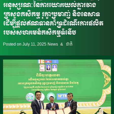
អនុស្សរណៈនៃការយោគយល់គ្នារវាង
ក្រសួងកសិកម្ម រុក្ខាប្រមាញ់ និងនេសាទ
ដើម្បីផ្តល់ឥណទានគាំទ្រដំណើរការផលិត
របស់សហគមន៍កសិកម្មទំនើប
Posted on
July 11, 2025
News
&
ជាតិ