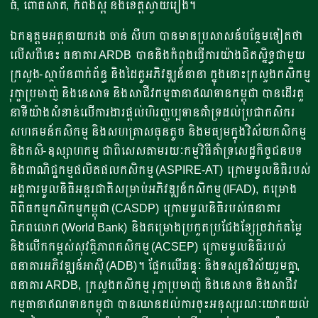
ធំ, ពោធិ៍សាត់, កំពង់ស្ពឺ និងខេត្តស្វាយរៀង។
ឯកឧត្តម​អគ្កនាយករង​ ចាន់​ សីហា បានមានប្រសាសន៍បន្ថែមទៀតថា​
លើសពីនេះ ធនាគារ ARDB បាននិងកំពុងធ្វើការយ៉ាងជិតស្និទ្ធជាមួយ
ក្រសួង-ស្ថាប័នពាក់ព័ន្ធ និងដៃគូអភិវឌ្ឍន៍នានា ក្នុងនោះក្រសួងកសិកម្ម
រុក្ខាប្រមាញ់ និងនេសាទ និងសាជីវកម្មធានាឥណទានកម្ពុជា បានដើរតួ
នាទីយ៉ាងសំខាន់លើការងារផ្តល់ហិរញ្ញប្បទានគំាទ្រដល់​​ប្រជាកសិករ
សហគមន៍កសិកម្ម និងសហគ្រាស​ធុនតូច ​និង​មធ្យមក្នុងវិស័យ​កសិកម្ម
និងកសិ-ឧស្សា​ហកម្ម ជាពិសេសតាមរយៈកម្មវិធីគាំទ្រសេដ្ឋកិច្ចជនបទ
និង​ពាណិជ្ជ​​កម្ម​ផលិតផលកសិកម្ម (ASPIRE-AT) ក្រោម​មូលនិធិរបស់​
អង្គការ​មូល​និធិ​អន្តរជាតិ​​សម្រាប់​អភិវឌ្ឍន៍​កសិកម្ម (IFAD), គម្រោង​
ពិពិធ​កម្ម​​​កសិកម្ម​កម្ពុជា​ (CASDP) ក្រោមមូល​និធិរបស់ធនាគារ​
ពិភពលោក (World Bank) និង​គម្រោងប្រកួត​ប្រជែងខ្សែ​ច្រវាក់​តម្លៃ
និង​លើក​កម្ពស់​​សុវត្ថិភាព​កសិកម្ម (ACSEP) ក្រោម​​មូល​​និធិ​របស់​
ធនាគារ​អភិវឌ្ឍន៍​អាស៊ី (ADB)។​ ផ្អែកលើឆន្ទៈ និងទស្សនវិស័យរួមគ្នា,
ធនាគារ ARDB, ក្រសួងកសិកម្ម រុក្ខាប្រមាញ់ និងនេសាទ និងសាជីវ
កម្មធានាឥណទានកម្ពុជា បានឈានដល់ការចុះអនុស្សរណៈយោគយល់