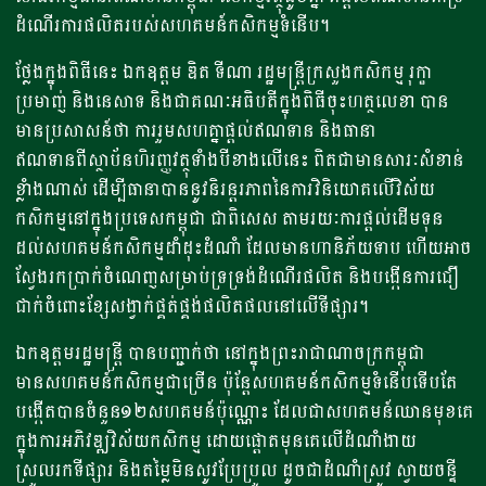
ដំណើរការផលិតរបស់សហគមន៍កសិកម្មទំនើប។
ថ្លែងក្នុងពិធីនេះ ឯកឧត្តម ឌិត ទីណា រដ្ឋមន្ត្រីក្រសួងកសិកម្ម រុក្ខា
ប្រមាញ់ និងនេសាទ និងជាគណៈអធិបតីក្នុងពិធីចុះហត្ថលេខា បាន
មានប្រសាសន៍ថា ការរួមសហគ្នាផ្តល់ឥណទាន និងធានា
ឥណទានពីស្ថាប័នហិរញ្ញវត្ថុទាំងបីខាងលើនេះ ពិតជាមានសារៈសំខាន់
ខ្លាំងណាស់ ដើម្បីធានាបាននូវនិរន្តរភាពនៃការវិនិយោគលើវិស័យ
កសិកម្មនៅក្នុងប្រទេសកម្ពុជា ជាពិសេស តាមរយៈការផ្តល់ដើមទុន
ដល់សហគមន៍កសិកម្មដាំដុះដំណាំ ដែលមានហានិភ័យទាប ហើយអាច
ស្វែងរកប្រាក់ចំណេញសម្រាប់ទ្រទ្រង់ដំណើរផលិត និងបង្កើនការជឿ
ជាក់ចំពោះខ្សែសង្វាក់ផ្គត់ផ្គង់ផលិតផលនៅលើទីផ្សារ។
ឯកឧត្តមរដ្ឋមន្ត្រី បានបញ្ជាក់ថា នៅក្នុងព្រះរាជាណាចក្រកម្ពុជា
មានសហគមន៍កសិកម្មជាច្រើន ប៉ុន្តែសហគមន៍កសិកម្មទំនើបទើបតែ
បង្កើតបានចំនួន១២សហគមន៍ប៉ុណ្ណោះ ដែលជាសហគមន៍ឈានមុខគេ
ក្នុងការអភិវឌ្ឍវិស័យកសិកម្ម ដោយផ្តោតមុនគេលើដំណាំងាយ
ស្រួលរកទីផ្សារ និងតម្លៃមិនសូវប្រែប្រួល ដូចជាដំណាំស្រូវ ស្វាយចន្ទី