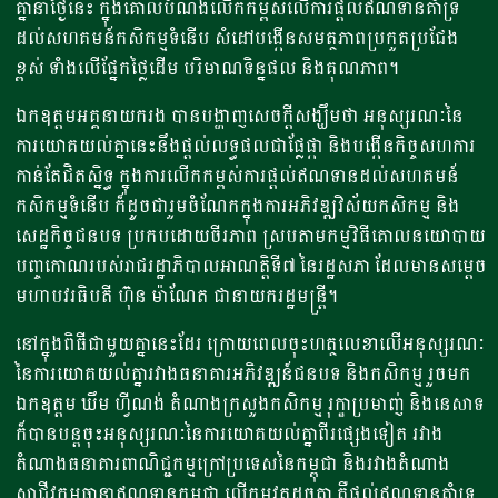
គ្នានាថ្ងៃនេះ ក្នុងគោលបំណងលើកកម្ពស់លើការផ្តល់ឥណទានគាំទ្រ
ដល់សហគមន៍កសិកម្មទំនើប សំដៅបង្កើនសមត្ថភាពប្រកួតប្រជែង
ខ្ពស់ ទាំងលើផ្នែកថ្លៃដើម បរិមាណទិន្នផល និងគុណភាព។
ឯកឧត្តមអគ្គនាយករង បានបង្ហាញសេចក្តីសង្ឃឹមថា អនុស្សរណៈនៃ
ការយោគយល់គ្នានេះនឹងផ្តល់លទ្ធផលជាផ្លែផ្កា និង​បង្កើនកិច្ចសហការ
កាន់តែជិតស្និទ្ធ​ ក្នុងការលើកកម្ពស់ការផ្តល់ឥណទានដល់សហគមន៍
កសិកម្មទំនើប ក៏ដូចជារួមចំណែកក្នុងការអភិវឌ្ឍវិស័យកសិកម្ម និង
សេដ្ឋកិច្ចជនបទ ប្រកបដោយចីរភាព ស្របតាមកម្មវិធីគោលនយោបាយ
បញ្ចកោណរបស់រាជរដ្ឋាភិបាលអាណត្តិទី៧ នៃរដ្ឋសភា​​ ដែលមានសម្តេច
មហាបវរធិបតី​​​ ហ៊ុន ម៉ាណែត ជានាយករដ្ឋមន្ត្រី។
នៅក្នុងពិធីជាមួយគ្នានេះដែរ ក្រោយពេលចុះហត្ថលេខាលើអនុស្សរណៈ
នៃការយោគយល់គ្នារវាងធនាគារអភិវឌ្ឍន៍ជនបទ និងកសិកម្ម រួចមក
ឯកឧត្តម ឃឹម ហ្វីណង់ តំណាងក្រសួងកសិកម្ម រុក្ខាប្រមាញ់ និងនេសាទ
ក៏បានបន្តចុះអនុស្សរណៈនៃការយោគយល់គ្នាពីរផ្សេងទៀត រវាង
តំណាងធនាគារពាណិជ្ជកម្មក្រៅប្រទេសនៃកម្ពុជា​ និងរវាងតំណាង
សាជីវកម្មធានាឥណទានកម្ពុជា លើកម្មវត្ថុដូចគ្នា គឺផ្តល់ឥណទានគាំទ្រ