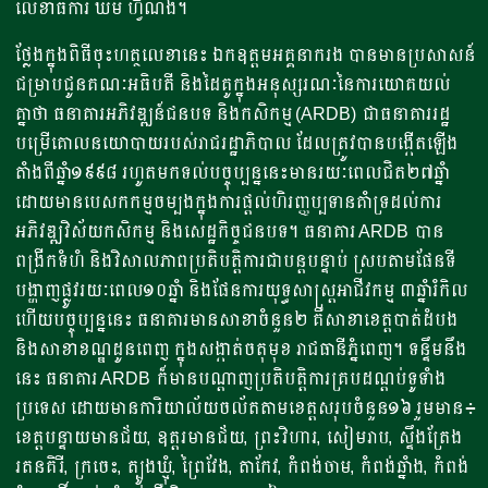
លេខាធិការ ឃឹម ហ្វីណង់។
ថ្លែងក្នុងពិធីចុះហត្ថលេខានេះ​ ឯកឧត្តមអគ្គនាករង បានមានប្រសាសន៍
ជម្រាបជូនគណៈអធិបតី​ និងដៃគូក្នុងអនុស្សរណៈនៃការយោគយល់
គ្នាថា​ ធនាគារអភិវឌ្ឍន៍ជនបទ និងកសិកម្ម (ARDB) ជាធនាគាររដ្ឋ
បម្រើគោលនយោបាយរបស់រាជរដ្ឋាភិបាល ដែលត្រូវបានបង្កើតឡើង
តាំងពីឆ្នាំ១៩៩៨ រហូតមកទល់បច្ចុប្បន្ននេះមានរយៈពេលជិត២៧ឆ្នាំ​
ដោយមានបេសកកម្មចម្បងក្នុងការផ្តល់ហិរញ្ញប្បទានគាំទ្រដល់ការ
អភិវឌ្ឍវិស័យកសិកម្ម និងសេដ្ឋកិច្ចជនបទ។ ធនាគារ ARDB បាន
ពង្រីកទំហំ និងវិសាលភាពប្រតិបត្តិការជាបន្តបន្ទាប់ ស្របតាមផែនទី
បង្ហាញផ្លូវរយៈពេល១០ឆ្នាំ និងផែនការយុទ្ធសាស្ត្រអាជីវកម្ម ៣ឆ្នាំរំកិល
ហើយបច្ចុប្បន្ននេះ ធនាគារមានសាខាចំនួន២​ គឺសាខាខេត្តបាត់ដំបង
និងសាខាខណ្ឌដូនពេញ ក្នុងសង្កាត់ចតុមុខ រាជធានីភ្នំពេញ។ ទន្ទឹមនឹង
នេះ ធនាគារ ARDB ក៏មានបណ្តាញប្រតិបត្តិការគ្របដណ្ដប់ទូទាំង
ប្រទេស ដោយមានការិយាល័យចល័តតាមខេត្តសរុបចំនួន១៦ រួមមាន៖
ខេត្តបន្ទាយមានជ័យ, ឧត្តរមានជ័យ, ព្រះវិហារ, សៀមរាប, ស្ទឹងត្រែង
រតនគិរី, ក្រចេះ, ត្បូងឃ្មុំ, ព្រៃវែង, តាកែវ, កំពង់ចាម, កំពង់ឆ្នាំង, កំពង់