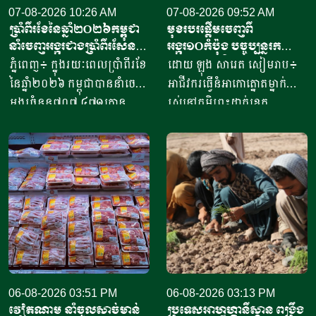
07-08-2026 10:26 AM
07-08-2026 09:52 AM
ប្រាំពីរខែនៃឆ្នាំ​២០២៦កម្ពុជា
មុខរបរផ្តើមចេញពី
នាំចេញអង្ករជាងប្រាំពីរសែន​
អង្ករ១០កំប៉ុង​ បច្ចុប្បន្ន​រក
តោន គិតជាទឹកប្រាក់​
ចំណូលបាន​ជិត១០លានរៀល
ភ្នំពេញ៖ ក្នុងរយៈពេលប្រាំពីរខែ
ដោយ ឡុង សារេត​ សៀមរាប៖ ​
ជាង៤១៥លានដុល្លារ
ក្នុងមួយថ្ងៃ
នៃឆ្នាំ២០២៦ កម្ពុជាបាននាំចេញ
អាជីវករ​​ធ្វើនំអាកោត្នោត​ម្នាក់
អង្ករចំនួន៧០៧ ៤៧១តោន​
រស់នៅភូមិព្រះដាក់ខេត្ត
តាមរយៈក្រុមហ៊ុននាំចេញអង្ករ
សៀមរាប​ ​​ក្នុងឆ្នាំ​២០២០​ បាន
ចំនួន៦១ក្រុមហ៊ុន ដោយនាំ
ចាប់ផ្តើម​ដំបូង​ចេញពីអង្ករ​
ចេញទៅកាន់គោលដៅចំនួន៦៦
១០កំប៉ុង ឬមានទម្ងន់​ប្រហែល​បី
ដែលក្នុងនោះទៅកាន់បណ្តា
គីឡូក្រាម រហូតមកដល់ឆ្នាំ​
ប្រទេសនៅក្នុងតំបន់អឺរ៉ុប
២០២៦នេះ អាច​លក់នំបាន​ពី៤
ចំនួន៣៣ ​បានបរិមាណអង្ករ
០០០ ទៅ​៨០០០នំ​ គិតជាប្រាក់
ចំនួន២០៧ ១៥៧តោន គិតជា
ចំណូលសរុបបានពីបីលានដល់​
ទឹកប្រាក់ចំនួន១៥៦,៤៥​លាន
ប្រាំបីលានរៀល​ក្នុងមួយថ្ងៃ​។ អ្នក
ដុល្លារ។ ឧកញ៉ា ឡាយ ឈុនហួ
ស្រី ថ្លុង ថាន ម្ចាស់ហាង​យីហោ
ប្រធានសហព័ន្ធស្រូវអង្ករកម្ពុជា
06-08-2026 03:51 PM
“អាកោត្នោតព្រះដាក់” នៅឃុំព្រះ
06-08-2026 03:13 PM
វៀតណាម នាំចូលសាច់មាន់
ប្រទេសអាហ្វហ្គានីស្ថាន ពង្រឹង
បានមានប្រសាសន៍ថា ការនាំ
ដាក់​ ស្រុក​បន្ទាយស្រី ខេត្ត