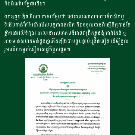
និងដំណាំបន្លែជាដើម។
ឯកឧត្តម ឌិត ទីណា បានបន្ថែមថា នៅពេលណាសហគមន៍កសិកម្ម
ទំនើបកាន់តែរឹងមាំលើសមត្ថភាពផលិត និងទទួលបានជំនឿចិត្តកាន់តែ
ខ្លាំងនៅលើទីផ្សារ ពេលនោះសហគមន៍អាចពង្រីកខ្លួនឱ្យកាន់តែធំ ឬ
អាចមានសហគមន៍ដូចគ្នាកើតឡើងជាបន្តបន្ទាប់ច្រើនទៀត ដើម្បីចូល
រួមលើកកម្ពស់ខឿនសេដ្ឋកិច្ចសង្គម៕