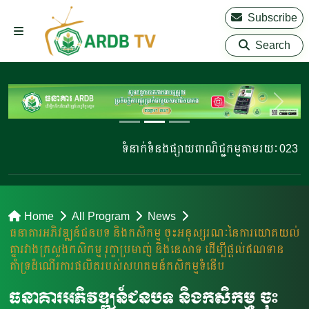
Subscribe
Search
ទំនាក់ទំនងផ្សាយពាណិជ្ជកម្មតាមរយៈ 023 220 810 |
Home
All Program
News
ធនាគារអភិវឌ្ឍន៍ជនបទ និងកសិកម្ម ចុះអនុស្សរណៈនៃការយោគយល់
គ្នារវាងក្រសួងកសិកម្ម រុក្ខាប្រមាញ់ និងនេសាទ ដើម្បីផ្តល់ឥណទាន
គាំទ្រដំណើរការផលិតរបស់សហគមន៍កសិកម្មទំនើប
ធនាគារអភិវឌ្ឍន៍ជនបទ និងកសិកម្ម ចុះ