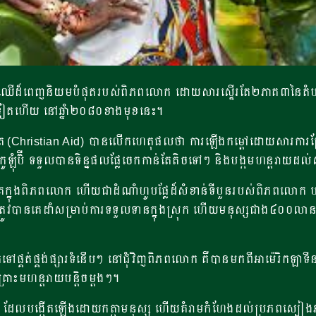
លែឈើដ៏ពេញនិយមបំផុតរបស់ពិភពលោក ដោយសារស្ទើរតែ២ភាគ៣នៃតំបន់ដាំច
ៀតហើយ នៅឆ្នាំ២០៨០ខាងមុខនេះ។
អេត (Christian Aid) បានលើកហេតុផលថា ការឡើងកម្តៅដោយសារការប្រែ
រទេសកូឡុំប៊ី ទទួលបានទិន្នផលផ្លែចេកកាន់តែតិចទៅៗ និងបង្កមហន្តរា
ក្នុង​ពិភព​លោក ហើយ​ជា​ដំណាំ​ហូបផ្លែដ៏​សំខាន់​ទី​បួន​របស់​ពិភពលោក បន្
ូវបានគេដាំសម្រាប់ការទទួលទានក្នុងស្រុក ហើយមនុស្សជាង៤០០លាន
ផ្គត់ផ្គង់ផ្សារទំនើបៗ នៅជុំវិញពិភពលោក គឺបានមកពីអាម៉េរិកឡាទីន
្រោះមហន្តរាយបន្តិចម្តងៗ។
ធាតុ ដែលបង្កើតឡើងដោយកត្កាមនុស្ស ហើយគំរាមកំហែងដល់ប្រភពស្បៀ