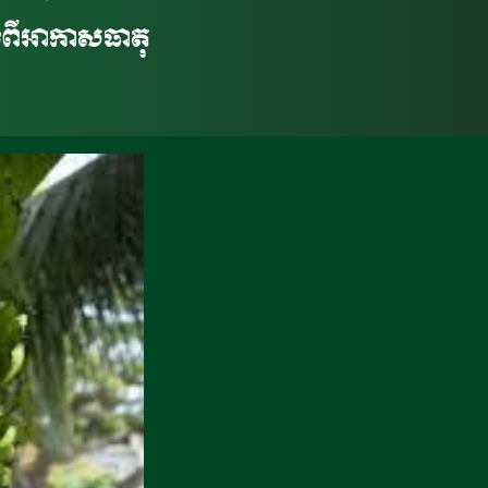
ងពីអាកាសធាតុ