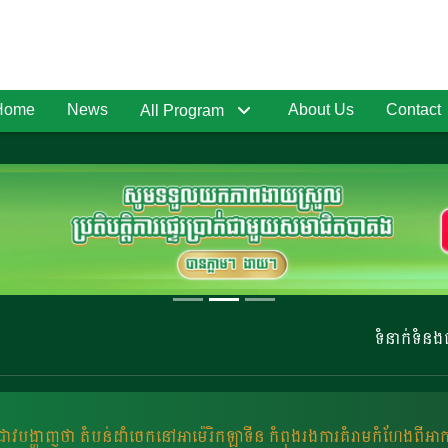
Home
News
About Us
Contact
All Program
ទំនាក់ទំនងផ្សា
្រាវបង្ហាញថា តំបន់ដាំចេកនៅអាម៉េរិកឡាទីន កំពុងរងការគំរាមកំហែងពីអា