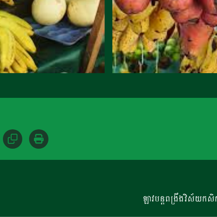
​ឡាវបន្តពង្រឹងវិស័យកសិកម្