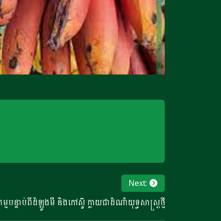
Next:
មបន្ទាប់ពីដំឡូងមី និងកៅស៊ូ ក្លាយជាដំណាំយុទ្ធសាស្រ្តថ្មី