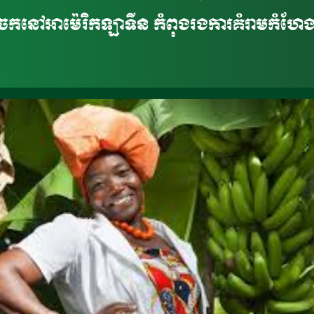
ំចេកនៅអាម៉េរិកឡាទីន កំពុងរងការគំរាមកំហែ