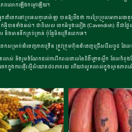
ឱ្យពិភពលោកឡើងកម្តៅឡើយ។
ាអ្នកដាំចេកនៅប្រទេសក្វាតេម៉ាឡា បានឱ្យដឹងថា ការប្រែប្រួលអាកាសធា
់អ្វីបានទាំងអស់។ ជាពិសេស ចេកអំបូងលឿង​ (Cavendish) គឺជាផ្ល
ិងមានទឹកគ្រប់គ្រាន់ ប៉ុន្តែមិនច្រើនពេកទេ។
្រាប់នាំចេញភាគច្រើន ត្រូវក្រុមហ៊ុននាំចេញជ្រើសរើសពូជ ដែលមាន
លូតលាស់ និងរួមចំណែកដល់ការរីករាលដាលនៃជំងឺខ្លោចស្លឹក ដែលកំពុ
ចេកក្នុងការធ្វើរស្មីសំយោគ៨០ភាគរយ ហើយវាលូតលាស់ក្នុងស្ថានភាពស