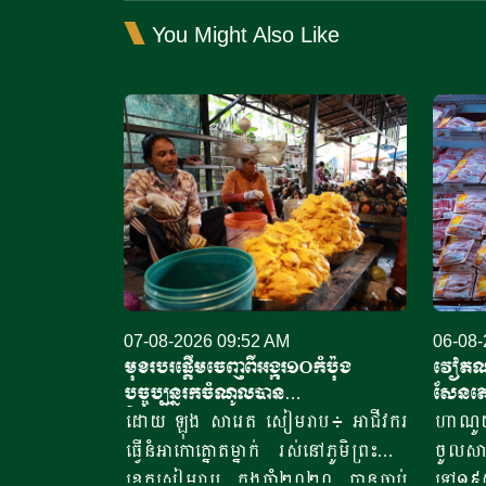
You Might Also Like
07-08-2026 09:52 AM
06-08-
មុខរបរផ្តើមចេញពីអង្ករ១០កំប៉ុង​
វៀតណា
បច្ចុប្បន្ន​រកចំណូលបាន​
សែនតោ
ជិត១០លានរៀលក្នុងមួយថ្ងៃ
ច្រើននា
ដោយ ឡុង សារេត​ សៀមរាប៖ ​អាជីវករ​​
ហាណូ
ធ្វើនំអាកោត្នោត​ម្នាក់ រស់នៅភូមិព្រះដាក់
ចូលស
ខេត្តសៀមរាប​ ​​ក្នុងឆ្នាំ​២០២០​ បានចាប់
ទៅ១៩៥