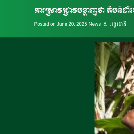
ការស្រាវជ្រាវបង្ហាញថា តំបន់ដា
Posted on
June 20, 2025
News
&
អន្តរជាតិ