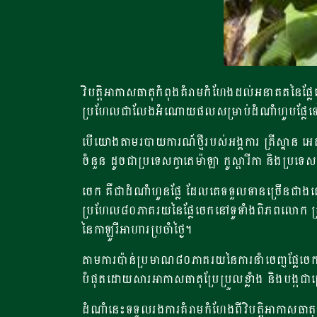
វិបត្ដិអាកាសធាតុកំពុងគំរាមកំហែងដល់អនាគតនៃផ្
ប្រហែលជាលែងអំណោយផលសម្រាប់ដំណាំហូបផ្លែទ
បើយោងតាមរបាយការណ៍ថ្មីរបស់អង្គការ គ្រីស្ទាន 
ចំនួន ដូចជាប្រទេសក្វាតេម៉ាឡា កូស្តារីកា និងប្
ចេក​ គឺជាដំណាំហូនផ្លែ​ ​ដែល​គេទទួលទាន​ច្រើន​ជាង​គេ​
ប្រហែល៨០ភាគរយនៃផ្លែចេកនៅទូទាំងពិភពលោក ត្រ
នៃកាឡូរីអាហារប្រចាំថ្ងៃ។
តាមការប៉ាន់ប្រមាណ៨០ភាគរយនៃការនាំចេញផ្លែចេកទៅ
បំផុតដោយសារអាកាសធាតុប្រែប្រួលខ្លាំង និងបង្កជាគ
ដំណាំនេះទទួលរងការគំរាមកំហែងពីវិបត្តិអាកាស