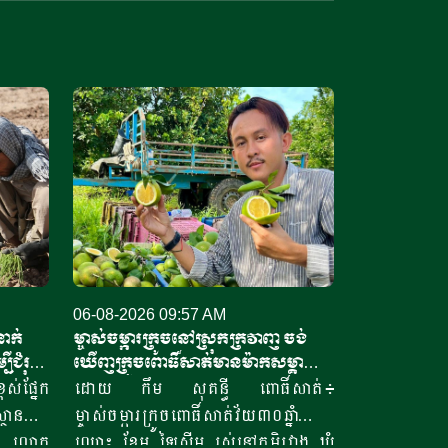
06-08-2026 09:57 AM
នាក់
ម្ចាស់ចម្ការក្រូចនៅស្រុកក្រវាញ ចង់
បីជំរុញ
ឃើញក្រូចពោធិ៍សាត់មានម៉ាកសម្គាល់
ស្ត្រ
សមូហភាព
់ផ្នែក
ដោយ កឹម សុគន្ធី ពោធិ៍សាត់៖
្ថាន
ម្ចាស់ចម្ការក្រូចពោធិ៍សាត់វ័យ៣០ឆ្នាំ
រី លោក
ឈ្មោះ ខែម ឡៃស៊ីម រស់នៅភូមិរវាង ឃុំ