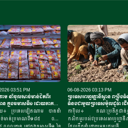
2026 03:51 PM
06-08-2026 03:13 PM
ម នាំចូលសាច់មាន់ជិតពីរ
ប្រទេសអាហ្វហ្គានីស្ថាន ពង្រឹងទំ
ន ក្នុងឆមាសទី១ ដោយភាគ
ទំនងជាមួយប្រទេសម៉ុលដូវ៉ា ដើម្
ំចូលពីអាម៉េរិក
កិច្ចសហប្រតិបត្តិការផ្នែកវិទ្យាសា
យ៖ ប្រទេសវៀតណាម បាននាំ
កាប៊ុល៖ គណៈប្រតិភូជាន់ខ្ពស
និងកសិកម្ម
ាច់មាន់ប្រមាណពី១៨៥ ០០០
កសិកម្មរបស់វប្រទេសអាហ្វហ្គានីស
 ០០០តោន នៅក្នុងឆមាសទី១ នៃ
ដែលដឹកនាំដោយអនុរដ្ឋមន្ត្