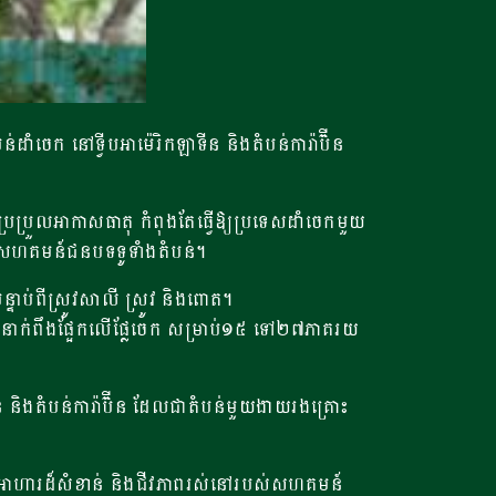
េក នៅទ្វីបអាម៉េរិកឡាទីន និងតំបន់ការ៉ាប៊ីន
ប្រួលអាកាសធាតុ កំពុងតែធ្វើឱ្យប្រទេសដាំចេកមួយ
យដល់សហគមន៍ជនបទទូទាំងតំបន់។
ទាប់​ពី​ស្រូវ​សាលី ស្រូវ និង​ពោត។
នាក់ពឹងផ្អែកលើផ្លែចេក សម្រាប់១៥ ទៅ២៧ភាគរយ
 និងតំបន់ការ៉ាប៊ីន ដែលជាតំបន់មួយងាយរងគ្រោះ
ងអាហារដ៏សំខាន់ និងជីវភាពរស់នៅរបស់សហគមន៍