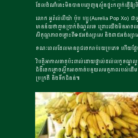
ដែលដំណាំនេះមិនបានបញ្ចេញឧស្ម័នផ្ទះកញ្ចក់ធ្វើ
លោក អូរ៉ាល់លីយ៉ា ប៉ុប ហ្សូ (Aurelia Pop Xo) ជ
មានន័យថាគ្មានប្រាក់ចំណូលទេ ព្រោះយើងមិនអាចលក
សីតុណ្ហភាពចន្លោះពី១៥អង់ស្សាសេ និង៣៥អង់ស្សាសេ ន
ខណៈពេលដែលមានពូជចេករាប់រយប្រភេទ ហើយផ្លែចេកសម
វិបត្តិអាកាសធាតុប៉ះពាល់ដោយផ្ទាល់ដល់លក្ខខណ្ឌ
ជំងឺចេកខ្លោចស្លឹកអាចកាត់បន្ថយសមត្ថភាពរបស់ដើម
ប្រក្រតី និងទឹកជំនន់៕