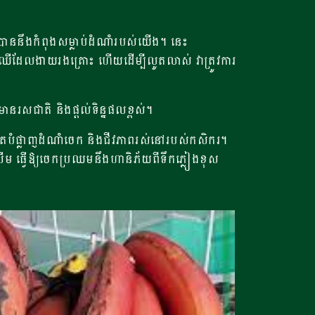
តុបាននឹងកំពុងសម្លាប់ដំណាំរបស់យើង។ នេះ
ែឈើដែលងាយរងគ្រោះ ហើយដើម្បីលូតលាស់ វាត្រូវការ
រសជាតិ និងផ្តល់ទិន្នផលខ្ពស់។
ងតែបំផ្លាញដំណាំចេក និងជីវភាពរស់នៅរបស់កសិករ។
ើម ធ្វើឱ្យចេកប្រឈមនឹងហានិភ័យពីទឹកភ្លៀងខុស