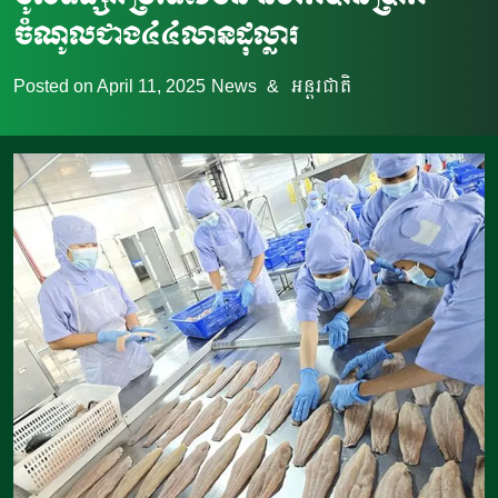
ចំណូលជាង៤៤លានដុល្លារ
Posted on
April 11, 2025
News
&
អន្តរជាតិ