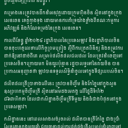
ផ្តួចផ្តើមខ្សែក្រវ៉ាត់ និងផ្លូវ។
គម្រោងនេះត្រូវបានដឹកនាំអនវុត្តដោយក្រុមហ៊ុនចិន​ ស្ថិតនៅក្នុងក្រុង
សេនចេន​​ ខេត្តក្វាងទុង ដោយមានការគាំទ្រយ៉ាងខ្លាំងពីគណៈកម្មការ
អភិវឌ្ឍន៍ និងកំណែទម្រង់នៃក្រុង សេនចេន។
កាលពីខែធ្នូ ឆ្នាំ២០២៤ រដ្ឋាភិបាលនៃប្រទេសឡាវ និងរដ្ឋាភិបាលចិន​
បានចុះហត្ថលេខាលើកិច្ចព្រមព្រៀង ស្តីពីការត្រួតពិនិត្យ និងតម្រូវការ
ដាក់ឱ្យនៅដាច់ពីគេ សម្រាប់ផលិតផលជលផល ដែលត្រូវនាំចេញទៅ
ប្រទេសចិន។​ក្រោយមក មិនយូរប៉ុន្មាន រដ្ឋបាលទូទៅនៃគយចិន បាន
ប្រកាសអនុញ្ញាតថា ឡាវបានទទួលសិទ្ធិនាំចូលទៅក្នុងទីផ្សាររបស់ចិន។
ផលិតផលត្រីប្រាខាងលើនេះ ត្រូវបានចិញ្ចឹម​ និងកែច្នៃនៅក្នុងសួន
ឧស្សាហកម្មចិញ្ចឹមត្រី ​ស្ថិតនៅអមដងមេគង្គ លើផ្ទៃដីទំហំ២
៨៦៣ហិកតា ដែលជាកសិដ្ឋានចិញ្ចឹមត្រីទីមួយ និងធំជាងបំផុតនៅក្នុង
ប្រទេសឡាវ។
កសិដ្ឋាននេះ នៅពេលសាងសង់រួចរាល់ ផលិតបានត្រីកែច្នៃ​ ជាងប្រាំ
សែនតោនក្នុងមួយឆ្នាំ ជួយធានាដល់ការផ្គត់ផ្គង់ត្រីសម្រាប់នាំចេញទៅ