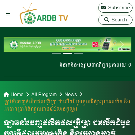
Subscribe
Search
ទំនាក់ទំនងផ្សាយពាណិជ្ជកម្មតាមរយៈ 023 2
Home
All Program
News
ឡាវ​នាំចេញ​​ផលិតផលត្រីប្រា ជាលើកដំបូងចូលទីផ្សារ​ប្រទេស​ចិន​ និង
រកបានប្រាក់ចំណូលជាង៤៤លានដុល្លារ
ឡាវ​នាំចេញ​​ផលិតផលត្រីប្រា ជាលើកដំបូង
ចូលទីផ្សារ​ប្រទេស​ចិន​ និងរកបានប្រាក់