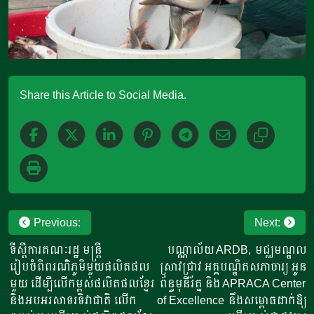
Share this Article to Social Media.
Post
Previous:
Next:
navigation
ទីស្តីការគណៈរដ្ឋ មន្ត្រី
បណ្ណាល័យ​ ARDB,​ មជ្ឈមណ្ឌល
រៀបចំពិពរណ៌ភូមិមួយផលិតផល
ស្រាវជ្រាវ​ អគ្គបណ្ឌិតសភាចារ្យ​ អូន​
មួយ​​ ដើម្បីលើកម្ពស់ផលិតផលខ្មែរ​
ព័ន្ធមុនីរ័ត្ន​ និង​ APRACA Center
និងអបអរសាទរទិវាជាតិ លើក
of Excellence នឹងសម្ពោធដាក់ឱ្យ