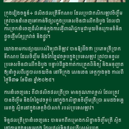
ក្រុង​វៀងចន្ទន៍៖ ផលិតផលត្រី​​ទឹកសាប​​ ​ដែល​ប្រជាកសិករ​ឡាវចិញ្ចឹម​
ត្រូវ​បាន​នាំ​ចេញ​ទៅកាន់ទីផ្សារក្នុង​ប្រទេស​ចិន​ជា​លើក​ដំបូង​ ​ដែល​ជា​
ការច្រកនាំចេញ​ដ៏​សំខាន់​ក្នុងការធ្វើ​ពាណិជ្ជកម្ម​ជាមួយចិន​​ក្រោម​គំនិត​
ផ្តួចផ្តើម​ខ្សែក្រវាត់ និង​ផ្លូវ។
យោងតាមការផ្សាយរបស់វិទ្យុជាតិឡាវ​ បានឱ្យដឹងថា ប្រភេទត្រីប្រាក
ទឹកសាប​​ ដែលចិញ្ចឹម និងកែច្នៃវេចខ្ចបក្នុងប្រទេសឡាវ ត្រូវបានចូល
ប្រទេសចិនជាលើកដំបូង បន្ទាប់ពីឆ្លងកាត់ការត្រួតពិនិត្យ​ និងអនុញ្ញាត
ឲ្យនាំចូលពីរដ្ឋបាលគយ​ចិន នៅទីក្រុង​ សេនចេន ខេត្តក្វាងទុង កាលពី
ថ្ងៃទី៣១​ ខែមីនា ឆ្នាំ២០២៥។
ការ​នាំ​ចេញ​នេះ​ គឺជាផលិតផលត្រីប្រា​ ​មាន​គុណភាព​ខ្ពស់​ ​ដែល​ត្រូវ
បានចិញ្ចឹម ​និង​កែច្នៃ​វេចខ្ចប់ នៅ​ក្នុងកសិដ្ឋានចិញ្ចឹមត្រីប្រា អមដងទន្លេ​
មេគង្គ ស្ថិតនៅក្នុងខេត្ត​ចំប៉ាសាក់​ របស់ប្រទេសឡាវ។
ទិន្នផលត្រីប្រានាំចេញនេះ បានមក​ពីគម្រោងកសិដ្ឋានចិញ្ចឹមត្រី ស្ថិត
នៅតាមដងទន្លេមេគង្គ ដែលផ្តល់ទិន្នផលត្រីស្រស់រហូត