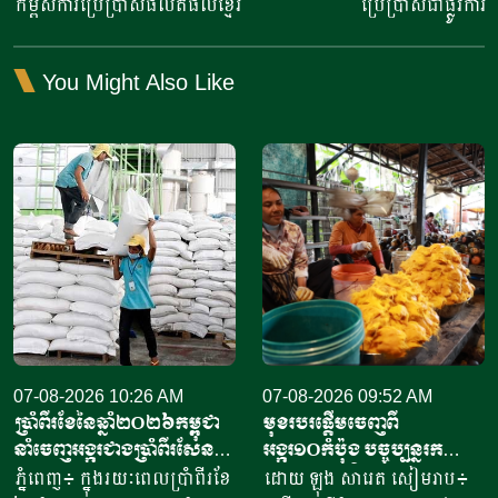
កម្ពស់ការប្រើប្រាស់ផលិតផលខ្មែរ
ប្រើប្រាស់ជាផ្លូវការ
You Might Also Like
07-08-2026 10:26 AM
07-08-2026 09:52 AM
ប្រាំពីរខែនៃឆ្នាំ​២០២៦កម្ពុជា
មុខរបរផ្តើមចេញពី
នាំចេញអង្ករជាងប្រាំពីរសែន​
អង្ករ១០កំប៉ុង​ បច្ចុប្បន្ន​រក
តោន គិតជាទឹកប្រាក់​
ចំណូលបាន​ជិត១០លានរៀល
ភ្នំពេញ៖ ក្នុងរយៈពេលប្រាំពីរខែ
ដោយ ឡុង សារេត​ សៀមរាប៖ ​