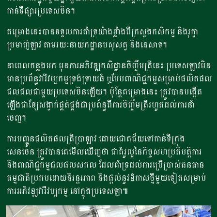
កាន់ទីផ្សារប្រទេសចិន។
គម្រោងនេះបានទទួលការគាំទ្រយ៉ាងខ្លាំងពីក្រសួងកសិកម្ម និងរុក្ខា
ប្រមាញ់ឡាវ តាមរយៈនាយកដ្ឋានបសុសត្វ និងនេសាទ។​
នាពេលកន្លងមក មុន​ការ​អភិវឌ្ឍកសិដ្ឋានចិញ្ចឹមត្រី​នេះ ប្រទេស​ឡាវ​មិន​
មាន​ប្រព័ន្ធ​វារីវប្បកម្ម​ទ្រង់ទ្រាយ​ធំ ឬ​បែប​ពាណិជ្ជកម្ម​​សម្រាប់​ផលិតផល​
ជលផល​ជាមួយ​ប្រទេស​ចិន​ឡើយ។​ ប៉ុន្តែគម្រោងនេះ ត្រូវបានបង្កើត
ឡើងជាខ្សែសង្វាក់ផ្គត់ផ្គង់ជាប្រព័ន្ធពីការចិញ្ចឹមត្រីរហូតដល់ការនាំ
ចេញ។
ការបញ្ជូនផលិតផលត្រីប្រាឡាវ ដោយជោគជ័យទៅកាន់ទីក្រុង​
សេនចេន ត្រូវបានគេមើលឃើញថា​ ជាគំរូល្អនៃកិច្ចសហប្រតិបត្តិការ
និងពាណិជ្ជកម្មជលផលសកល ដែលគាំទ្រដល់ការប្រើប្រាស់ធនធាន
ធម្មជាតិប្រកបដោយនិរន្តរភាព និងផ្តល់នូវឱកាសថ្មីមួយទៀតសម្រាប់
ការអភិវឌ្ឍវារីវប្បកម្ម នៅក្នុងប្រទេសឡា៕