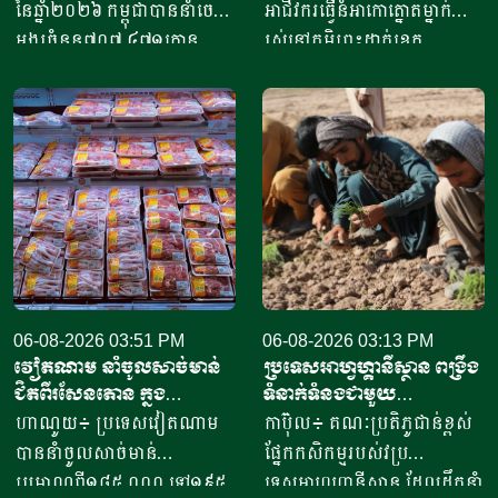
ជាង៤១៥លានដុល្លារ
ក្នុងមួយថ្ងៃ
នៃឆ្នាំ២០២៦ កម្ពុជាបាននាំចេញ
អាជីវករ​​ធ្វើនំអាកោត្នោត​ម្នាក់
អង្ករចំនួន៧០៧ ៤៧១តោន​
រស់នៅភូមិព្រះដាក់ខេត្ត
តាមរយៈក្រុមហ៊ុននាំចេញអង្ករ
សៀមរាប​ ​​ក្នុងឆ្នាំ​២០២០​ បាន
ចំនួន៦១ក្រុមហ៊ុន ដោយនាំ
ចាប់ផ្តើម​ដំបូង​ចេញពីអង្ករ​
ចេញទៅកាន់គោលដៅចំនួន៦៦
១០កំប៉ុង ឬមានទម្ងន់​ប្រហែល​បី
ដែលក្នុងនោះទៅកាន់បណ្តា
គីឡូក្រាម រហូតមកដល់ឆ្នាំ​
ប្រទេសនៅក្នុងតំបន់អឺរ៉ុប
២០២៦នេះ អាច​លក់នំបាន​ពី៤
ចំនួន៣៣ ​បានបរិមាណអង្ករ
០០០ ទៅ​៨០០០នំ​ គិតជាប្រាក់
ចំនួន២០៧ ១៥៧តោន គិតជា
ចំណូលសរុបបានពីបីលានដល់​
ទឹកប្រាក់ចំនួន១៥៦,៤៥​លាន
ប្រាំបីលានរៀល​ក្នុងមួយថ្ងៃ​។ អ្នក
ដុល្លារ។ ឧកញ៉ា ឡាយ ឈុនហួ
ស្រី ថ្លុង ថាន ម្ចាស់ហាង​យីហោ
ប្រធានសហព័ន្ធស្រូវអង្ករកម្ពុជា
06-08-2026 03:51 PM
“អាកោត្នោតព្រះដាក់” នៅឃុំព្រះ
06-08-2026 03:13 PM
វៀតណាម នាំចូលសាច់មាន់
ប្រទេសអាហ្វហ្គានីស្ថាន ពង្រឹង
បានមានប្រសាសន៍ថា ការនាំ
ដាក់​ ស្រុក​បន្ទាយស្រី ខេត្ត
ជិតពីរសែនតោន ក្នុង
ទំនាក់ទំនងជាមួយ
ចេញអង្ករសម្រាប់ឆ្នាំ២០២៦នេះ
សៀមរាប​ បានឱ្យដឹង​ថា មុខរបរ
ឆមាសទី១ ដោយភាគច្រើននាំ
ប្រទេសម៉ុលដូវ៉ា ដើម្បីជំរុញ
ហាណូយ៖ ប្រទេសវៀតណាម
កាប៊ុល៖ គណៈប្រតិភូជាន់ខ្ពស់
នឹងសម្រេចបានជោគជ័យតាម
ធ្វើនំអាកោត្នោត​លក់ជូនប្រជា
ចូលពីអាម៉េរិក
កិច្ចសហប្រតិបត្តិការផ្នែក
បាននាំចូលសាច់មាន់
ផ្នែកកសិកម្មរបស់វប្រ
ផែនការ ហើយ​មិនមានបញ្ហាអ្វី
ពលរដ្ឋនិងភ្ញៀវទេសចរណ៍
វិទ្យាសាស្ត្រ និងកសិកម្ម
ប្រមាណពី១៨៥ ០០០ ទៅ១៩៥
ទេសអាហ្វហ្គានីស្ថាន ដែលដឹកនាំ
ចោទនោះទេ ជាពិសេស ស្រប
អន្តរជាតិ​ ក្នុងពេលសព្វថ្ងៃនេះ