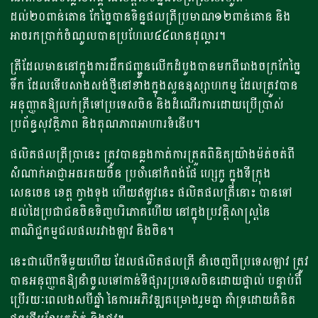
ដល់២០ពាន់តោន​ កែច្នៃបានទិន្នផលត្រីប្រមាណ១២ពាន់តោន និង
អាចរកប្រាក់ចំណូលបាន​ប្រហែល៤៤លានដុល្លារ។
ត្រីដែលមាននៅក្នុងការដឹកជញ្ជូនលើកដំបូងបានមកពីរោងចក្រកែច្នៃ
ទឹក​ ដែលទើបសាងសង់ថ្មីនៅខាងក្នុងសួនឧស្សាហកម្ម ដែលត្រូវបាន
អនុញ្ញាតឱ្យលក់ត្រីទៅប្រទេសចិន និងដំណើរការដោយប្រើប្រាស់
ប្រព័ន្ធសុវត្ថិភាព និងគុណភាពអាហារទំនើប។
ផលិតផលត្រី​ប្រានេះ ត្រូវបានឆ្លងកាត់ការត្រួតពិនិត្យយ៉ាងម៉ត់ចត់ពី
សំណាក់អាជ្ញាអធរ​គយចិន​ ប្រចាំ​នៅ​កំពង់ផែ ហ្សេកូ ក្នុង​ទីក្រុង
សេនចេន ខេត្ត ក្វាងទុង ហើយ​ឥឡូវនេះ​​ ផលិតផលត្រីនោះ បានទៅ
ដល់ដៃប្រជាជន​ចិនទិញបរិភោគហើយ នៅក្នុង​ប្រវត្តិសាស្ត្រ​នៃ
ពាណិជ្ជកម្ម​ជលផលរវាង​ឡាវ និង​ចិន។
នេះជាលើកទីមួយហើយ​ ដែលផលិតផលត្រី​ នាំចេញពីប្រទេសឡាវ ត្រូវ
បានអនុញ្ញាតឱ្យនាំចូលទៅកាន់ទីផ្សារប្រទេសចិនដោយផ្ទាល់ បន្ទាប់ពី
ប្រើរយៈពេលងសបីឆ្នាំ នៃការអភិវឌ្ឍគម្រោងរួមគ្នា គាំទ្រដោយគំនិត