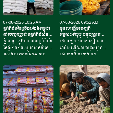
07-08-2026 10:26 AM
07-08-2026 09:52 AM
ប្រាំពីរខែនៃឆ្នាំ​២០២៦កម្ពុជា
មុខរបរផ្តើមចេញពី
នាំចេញអង្ករជាងប្រាំពីរសែន​
អង្ករ១០កំប៉ុង​ បច្ចុប្បន្ន​រក
តោន គិតជាទឹកប្រាក់​
ចំណូលបាន​ជិត១០លានរៀល
ភ្នំពេញ៖ ក្នុងរយៈពេលប្រាំពីរខែ
ដោយ ឡុង សារេត​ សៀមរាប៖ ​
ជាង៤១៥លានដុល្លារ
ក្នុងមួយថ្ងៃ
នៃឆ្នាំ២០២៦ កម្ពុជាបាននាំចេញ
អាជីវករ​​ធ្វើនំអាកោត្នោត​ម្នាក់
អង្ករចំនួន៧០៧ ៤៧១តោន​
រស់នៅភូមិព្រះដាក់ខេត្ត
តាមរយៈក្រុមហ៊ុននាំចេញអង្ករ
សៀមរាប​ ​​ក្នុងឆ្នាំ​២០២០​ បាន
ចំនួន៦១ក្រុមហ៊ុន ដោយនាំ
ចាប់ផ្តើម​ដំបូង​ចេញពីអង្ករ​
ចេញទៅកាន់គោលដៅចំនួន៦៦
១០កំប៉ុង ឬមានទម្ងន់​ប្រហែល​បី
ដែលក្នុងនោះទៅកាន់បណ្តា
គីឡូក្រាម រហូតមកដល់ឆ្នាំ​
ប្រទេសនៅក្នុងតំបន់អឺរ៉ុប
២០២៦នេះ អាច​លក់នំបាន​ពី៤
ចំនួន៣៣ ​បានបរិមាណអង្ករ
០០០ ទៅ​៨០០០នំ​ គិតជាប្រាក់
ចំនួន២០៧ ១៥៧តោន គិតជា
ចំណូលសរុបបានពីបីលានដល់​
ទឹកប្រាក់ចំនួន១៥៦,៤៥​លាន
ប្រាំបីលានរៀល​ក្នុងមួយថ្ងៃ​។ អ្នក