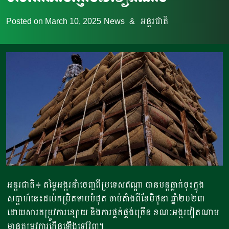
Posted on
March 10, 2025
News
&
អន្តរជាតិ
អន្តរជាតិ៖ តម្លៃអង្ករនាំចេញពីប្រទេសឥណ្ឌា បានបន្តធ្លាក់ចុះក្នុង
សប្តាហ៍នេះដល់កម្រិតទាបបំផុត ចាប់តាំងពីខែមិថុនា ឆ្នាំ២០២៣
ដោយសារតម្រូវការខ្សោយ និងការផ្គត់ផ្គង់ច្រើន ខណៈអង្ករវៀតណាម
មានតម្រូវការកើនឡើងទៅវិញ។