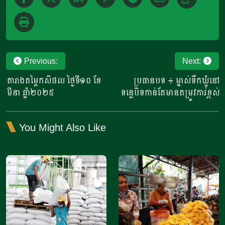
Post
Previous:
Next:
navigation
តារាងតម្លៃកសិផល ថ្ងៃទី១០ ខែ
ប្រធានបទ​ ៖ ម្នាស់ទឹកឃ្មុំនៅ
មីនា ឆ្នាំ២០២៥
ទន្លេបិទកាន់តែមានតម្រូវការខ្ពស់
You Might Also Like