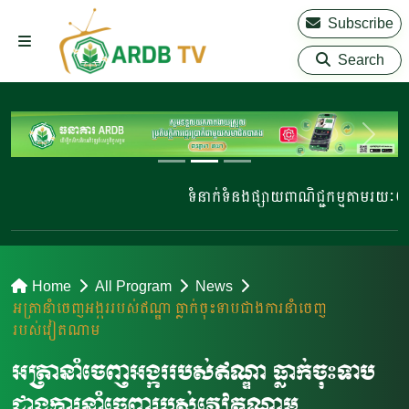
Subscribe
Search
ទំនាក់ទំនងផ្សាយពាណិជ្ជកម្មតាមរយៈ 023 
Home
All Program
News
អត្រានាំចេញអង្កររបស់ឥណ្ឌា ធ្លាក់ចុះទាបជាងការនាំចេញ
របស់វៀតណាម
អត្រានាំចេញអង្កររបស់ឥណ្ឌា ធ្លាក់ចុះទាប
ជាងការនាំចេញរបស់វៀតណាម