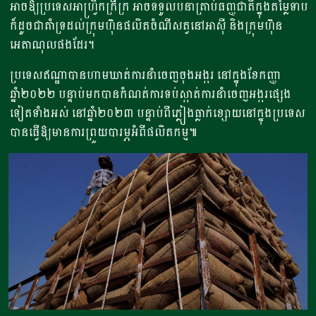
អាចឱ្យប្រទេសអាហ្វ្រិកក្រីក្រ អាចទទូលបនាគ្រាប់ធញ្ញជាតិក្នុងតម្លៃទាប
ក៏ដូចជាគាំទ្រដល់ក្រុមហ៊ុនផលិតចំណីសត្វនៅអាស៊ី និងក្រុមហ៊ុន
អេតាណុលផងដែរ។
ប្រទេសឥណ្ឌាបានហាមឃាត់ការនាំចេញចុងអង្ករ នៅក្នុងខែកញ្ញា
ឆ្នាំ២០២២ បន្ទាប់មកបានកំណត់ការទប់ស្កាត់ការនាំចេញអង្ករផ្សេង
ទៀតទាំងអស់ នៅឆ្នាំ២០២៣ បន្ទាប់ពីភ្លៀងធ្លាក់ខ្សោយនៅក្នុងប្រទេស
បានធ្វើឱ្យមានការព្រួយបារម្ភអំពីផលិតកម្ម៕