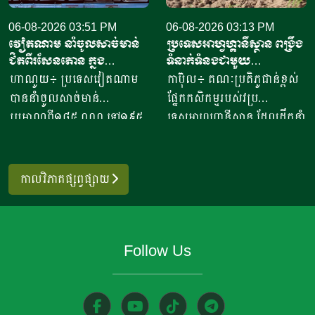
ដុល្លារ។ ឧកញ៉ា ឡាយ ឈុនហួ
ស្រី ថ្លុង ថាន ម្ចាស់ហាង​យីហោ
ប្រធានសហព័ន្ធស្រូវអង្ករកម្ពុជា
06-08-2026 03:51 PM
“អាកោត្នោតព្រះដាក់” នៅឃុំព្រះ
06-08-2026 03:13 PM
វៀតណាម នាំចូលសាច់មាន់
ប្រទេសអាហ្វហ្គានីស្ថាន ពង្រឹង
បានមានប្រសាសន៍ថា ការនាំ
ដាក់​ ស្រុក​បន្ទាយស្រី ខេត្ត
ជិតពីរសែនតោន ក្នុង
ទំនាក់ទំនងជាមួយ
ចេញអង្ករសម្រាប់ឆ្នាំ២០២៦នេះ
សៀមរាប​ បានឱ្យដឹង​ថា មុខរបរ
ឆមាសទី១ ដោយភាគច្រើននាំ
ប្រទេសម៉ុលដូវ៉ា ដើម្បីជំរុញ
ហាណូយ៖ ប្រទេសវៀតណាម
កាប៊ុល៖ គណៈប្រតិភូជាន់ខ្ពស់
នឹងសម្រេចបានជោគជ័យតាម
ធ្វើនំអាកោត្នោត​លក់ជូនប្រជា
ចូលពីអាម៉េរិក
កិច្ចសហប្រតិបត្តិការផ្នែក
បាននាំចូលសាច់មាន់
ផ្នែកកសិកម្មរបស់វប្រ
ផែនការ ហើយ​មិនមានបញ្ហាអ្វី
ពលរដ្ឋនិងភ្ញៀវទេសចរណ៍
វិទ្យាសាស្ត្រ និងកសិកម្ម
ប្រមាណពី១៨៥ ០០០ ទៅ១៩៥
ទេសអាហ្វហ្គានីស្ថាន ដែលដឹកនាំ
ចោទនោះទេ ជាពិសេស ស្រប
អន្តរជាតិ​ ក្នុងពេលសព្វថ្ងៃនេះ
០០០តោន នៅក្នុងឆមាសទី១ នៃ
ដោយអនុរដ្ឋមន្ត្រី លោក សាដៀ
តាមផែនការដាក់ចេញនៅ
អ្នកស្រីបានចាប់ផ្តើម​នៅឆ្នាំ​
ឆ្នាំ២០២៦នេះ ដោយក្នុងនោះការ
អាហ្សាម អូសម៉ានី (Sadr Azam
ឆ្នាំ២០១០ របស់ប្រមុខដឹកនាំរាជ
២០២០​ ​ជាមួយនិងអង្ករ​ចំនួន​
នាំចូលពីសហរដ្ឋអាម៉េរិក មាន
Osmani) បានទៅបំពេញទស្សន
រដ្ឋាភិបាល ដឹកនាំរបស់ស
កាលវិភាគផ្សព្វផ្សាយ
១០កំប៉ុង នៅ​ក្នុងសម័យកាលនៃ
រហូតដល់ជិត៦២ភាគរយនៃ
កិច្ចនៅប្រទេសម៉ុលដូវ៉ា ចាប់ពី
ម្តេចតេជោ ហ៊ុន សែន ជាអតីត
ការរីករាលដាលនៃជំងឺកូវីដ​១៩​
បរិមាណនាំចូលសរុប។ ការនាំ
ថ្ងៃទី២ ដល់ទី៧ ខែសីហា
នាយករដ្ឋមន្រ្តី រហូតដល់នីតិ
នៅពេល​ប្រជាពលរដ្ឋភាគច្រើន​
ចូលនេះ មានតម្លៃទឹកប្រាក់
ឆ្នាំ២០២៦ ដើម្បីពង្រឹងកិច្ចសហ
កាលទី៧ របស់សម្តេចធិបតី ហ៊ុន
ក៏ដូចជាអ្នកស្រីបាត់បង់ការងារ
Follow Us
ប្រមាណពី១៩០ ទៅ២០៥លាន
ប្រតិបត្តិការរវាងប្រទេសទាំងពីរ
ម៉ាណែត នាយកដ្ឋមន្រ្តី។​​ ឧកញ៉ា
ហើយ​នំអាកោត្នោតជាចំណីមួយ
ដុល្លារ ខណៈពេលការនាំចូល
លើវិស័យស្រាវជ្រាវវិទ្យាសាស្ត្រ
បញ្ជាក់ថា ជាលទ្ធផលត្រឹមប្រាំ
ប្រភេទ​ ដែលប្រជាពលរដ្ឋរស់នៅ
សាច់ និងគ្រឿងក្នុង បានកើន
បច្ចេកវិទ្យាកសិកម្មទំនើប និងការ
ពីរខែនេះ កម្ពុជានាំចេញបាន
ក្នុងតំបន់​និយម​ពិសា។​ អ្នកស្រី
ឡើងពី២៦ ទៅ៣៧,៦ភាគរយ
គ្រប់គ្រងសត្វល្អិតចង្រៃ។
ជាង៧០៧ ៤៧១តោន​ ធៀបនឹង
លើកឡើង​ថា នៅក្នុងសម័យកូវីដ​