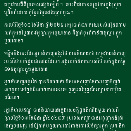
តម្រូវការពីពីប្រទេសផ្សេងទៀត ។ ទោះ​បី​ជាមាន​តម្រូវ​ការ​ក្នុងស្រុក
ច្រើនក៏​ដោយ ប៉ុន្តែ​តម្លៃ​នៅ​តែ​ធ្លាក់​ចុះ»។
កាលពីថ្ងៃទី០៥ ខែមីនា ឆ្នាំ២០២៥ អង្ករបាក់៥ភាគរយរបស់វៀតណាម
លក់ក្នុងតម្លៃ៣៨៩ដុល្លារក្នុងមួយតោន គឺធ្លាក់ចុះពី៣៩៣ដុល្លារ ក្នុង
មួយតោន។
ទន្ទឹមនឹងនេះដែរ អ្នកនាំចេញអង្ករថៃ បាននិយាយថា តម្រូវការនាំចេញ
របស់ថៃហាក់ដូចជានៅដដែល។ អង្ករ​បាក់​៥ភាគរបស់​ថៃ​ លក់ក្នុង​តម្លៃ​
៤១៥​ដុល្លារ​ក្នុង​មួយ​តោន ​
អ្នកនាំចេញអង្ករថៃ បាននិយាយថា មិនមានសញ្ញានៃការបញ្ជាទិញធំ
ណាមួយ នៅក្នុងដំណាក់កាលនេះទេ ដូច្នេះតម្លៃគួរតែរក្សានៅកម្រិត
ដដែល។
រដ្ឋាភិបាលឥណ្ឌ បាននិយាយនៅក្នុងសេចក្តីជូនដំណឹងមួយ កាលពី
ល្ងាចថ្ងៃទី០៧ ខែមីនា ឆ្នាំ២០២៥ថា ប្រទេសឥណ្ឌាបានអនុញ្ញាតឱ្យនាំ
ចេញចុងអង្ករ ដើម្បីកាត់បន្ថយការជោរ៍ជាន់នៅលើទីផ្សារក្នុងស្រុក និង