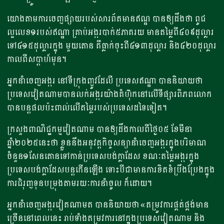
យោងតាមការចេញផ្សាយរបស់សារព័តមានឥណ្ឌ បានឲ្យដឹងថា ពូជ
ល្អលេខ១របស់ឥណ្ឌា គ្រាប់អង្ករបាក់៥ភាគរយ មានតម្លៃពី៤០៩ដុល្លារ
ទៅ៤១៥ដុល្លារក្នុង មួយតោន គឺធ្លាក់ចុះពី៤១៣ដុល្លារ និង៤២០ដុល្លារ
កាលពីសប្តាហ៍មុន។
អ្នកនាំចេញអង្ករ នៅទីក្រុងញូវដែលី ប្រទេសឥណ្ឌា បាននិយាយថា
ប្រទេសវៀតណាមបានលក់អង្ករយ៉ាងគំហ៊ុកនៅលើទីផ្សារពិភពលោក
បានបន្តផលប៉ះពាល់លើតម្លៃរបស់ប្រទេសដទៃទៀត។
ក្រសួងពាណិជ្ជកម្មវៀតណាម បានឲ្យដឹងកាលពីថ្ងៃ០៥ ខែមីនា
ឆ្នាំ២០២៥នេះថា ខ្លួននឹងអនុវត្តកិច្ចសន្យានាំចេញអង្ករក្នុងបរិមាណ
ចំនួន១សែនតោនទៅកាន់ប្រទេសបង់ក្លាដែស ខណៈតម្លៃអង្ករក្នុង
ប្រទេសបង់ក្លាដែសបន្តកើនឡើង ទោះបីជាមានការខិតខំប្រឹងប្រែងក្នុង
ការជំរុញទុនបម្រុងតាមរយៈការនាំចូល ក៏ដោយ។
អ្នកនាំចេញអង្ករវៀតណាមត បាននិយាយថា «តម្រូវការផ្គត់ផ្គង់មាន
ច្រើននៅពេលនេះ រាប់ទាំងតម្រូវការនៅក្នុងប្រទេសវៀតណាម និង