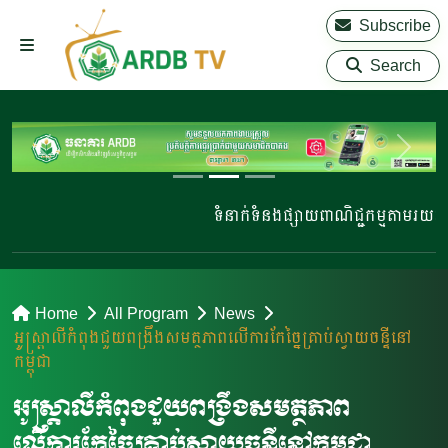
Subscribe
Search
ទំនាក់ទំនងផ្សាយពាណិជ្ជកម្មតាមរយៈ 02
Home
All Program
News
អូស្ត្រាលីកំពុងជួយពង្រឹងសមត្ថភាពលើការកែច្នៃគ្រាប់ស្វាយចន្ទីនៅ
កម្ពុជា
អូស្ត្រាលីកំពុងជួយពង្រឹងសមត្ថភាព
លើការកែច្នៃគ្រាប់ស្វាយចន្ទីនៅកម្ពុជា