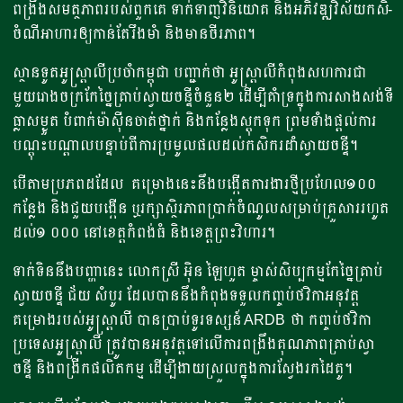
ពង្រឹងសមត្ថភាពរបស់ពួកគេ ទាក់ទាញវិនិយោគ និងអភិវឌ្ឍវិស័យកសិ-
ចំណីអាហារឲ្យកាន់តែរឹងមាំ និងមានចីរភាព។
ស្ថានទូតអូស្ត្រាលីប្រចាំកម្ពុជា បញ្ជាក់ថា អូស្ត្រាលីកំពុងសហការជា
មួយរោងចក្រកែច្នៃគ្រាប់ស្វាយចន្ទីចំនួន២ ដើម្បីគាំទ្រក្នុងការសាងសង់ទី
ធ្លាសម្ងួត បំពាក់ម៉ាស៊ីនចាត់ថ្នាក់ និងកន្លែងស្តុកទុក ព្រមទាំងផ្តល់ការ
បណ្តុះបណ្តាលបន្ទាប់ពីការប្រមូលផលដល់កសិករដាំស្វាយចន្ទី។
បើតាមប្រភពដដែល គម្រោងនេះនឹងបង្កើតការងារថ្មីប្រហែល១០០
កន្លែង និងជួយបង្កើន ឬរក្សាស្ថិរភាពប្រាក់ចំណូលសម្រាប់គ្រួសាររហូត
ដល់១ ០០០ នៅខេត្តកំពង់ធំ និងខេត្តព្រះវិហារ។
ទាក់ទិននឹងបញ្ហានេះ លោកស្រី អ៊ិន ឡៃហួត ម្ចាស់សិប្បកម្មកែច្នៃគ្រាប់
ស្វាយចន្ទី ជ័យ សំបូរ ដែលបាននឹងកំពុងទទួលកញ្ចប់ថវិកាអនុវត្ត
គម្រោងរបស់អូស្រ្តាលី បានប្រាប់ទូរទស្សន៍ ARDB ថា កញ្ចប់ថវិកា
ប្រទេសអូស្ត្រាលី ត្រូវបានអនុវត្តទៅលើការពង្រឹងគុណភាពគ្រាប់ស្វា
ចន្ទី និងពង្រីកផលិតកម្ម ដើម្បីងាយស្រួលក្នុងការស្វែងរកដៃគូ។