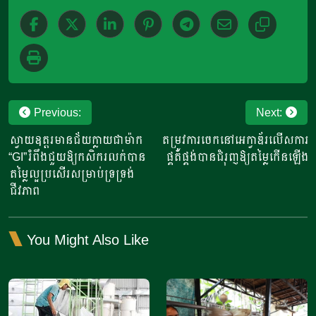
Post
Previous:
Next:
navigation
ស្វាយឧត្តរមានជ័យក្លាយជាម៉ាក
តម្រូវការចេកនៅអេក្វាឌ័រលើសការ
“GI”រំពឹងជួយឱ្យកសិករលក់បាន
ផ្គត់ផ្គង់បានជំរុញឱ្យតម្លៃកើនឡើង
តម្លៃល្អប្រសើរសម្រាប់ទ្រទ្រង់
ជីវភាព
You Might Also Like