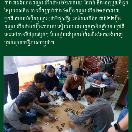
ជាង៣៥៦លានដុល្លារ កើនជាង២២ភាគរយ, តៃវ៉ាន់ និងខេត្តមួយចំនួន
នៃប្រទេសចិន មានទឹកប្រាក់ជាង៤១ម៉ឺនដុល្លារ កើន២១៨ភាគរយ,
ទួកគី ជាង៣៦ម៉ឺនដុល្លារ (ជាទីផ្សារថ្មី), អារ៉ាប់អេមីរ៉ាត ជាង២២ម៉ឺន
ដុល្លារ កើនជាង៥ម៉ឺនភាគរយ ធៀបរយៈពេលដូចគ្នានិងឆ្នាំមុន ក្រៅពី
នេះនៅមានទីផ្សារផ្សេងៗ ដែលជួយគាំទ្រដល់កំណើននៃការនាំចេញ
គ្រាប់ស្វាយចន្ទីរបស់កម្ពុជា៕