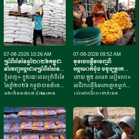
07-08-2026 10:26 AM
07-08-2026 09:52 AM
ប្រាំពីរខែនៃឆ្នាំ​២០២៦កម្ពុជា
មុខរបរផ្តើមចេញពី
នាំចេញអង្ករជាងប្រាំពីរសែន​
អង្ករ១០កំប៉ុង​ បច្ចុប្បន្ន​រក
តោន គិតជាទឹកប្រាក់​
ចំណូលបាន​ជិត១០លានរៀល
ភ្នំពេញ៖ ក្នុងរយៈពេលប្រាំពីរខែ
ដោយ ឡុង សារេត​ សៀមរាប៖ ​
ជាង៤១៥លានដុល្លារ
ក្នុងមួយថ្ងៃ
នៃឆ្នាំ២០២៦ កម្ពុជាបាននាំចេញ
អាជីវករ​​ធ្វើនំអាកោត្នោត​ម្នាក់
អង្ករចំនួន៧០៧ ៤៧១តោន​
រស់នៅភូមិព្រះដាក់ខេត្ត
តាមរយៈក្រុមហ៊ុននាំចេញអង្ករ
សៀមរាប​ ​​ក្នុងឆ្នាំ​២០២០​ បាន
ចំនួន៦១ក្រុមហ៊ុន ដោយនាំ
ចាប់ផ្តើម​ដំបូង​ចេញពីអង្ករ​
ចេញទៅកាន់គោលដៅចំនួន៦៦
១០កំប៉ុង ឬមានទម្ងន់​ប្រហែល​បី
ដែលក្នុងនោះទៅកាន់បណ្តា
គីឡូក្រាម រហូតមកដល់ឆ្នាំ​
ប្រទេសនៅក្នុងតំបន់អឺរ៉ុប
២០២៦នេះ អាច​លក់នំបាន​ពី៤