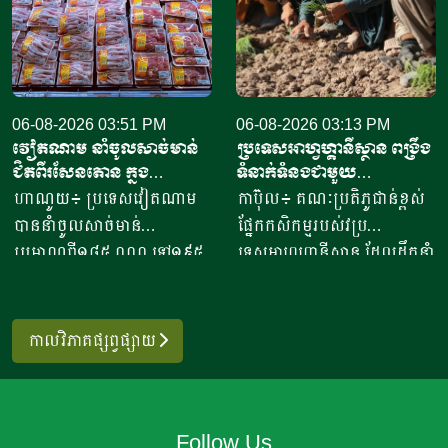
ចំនួន៣៣ ​បានបរិមាណអង្ករ
០០០ ទៅ​៨០០០នំ​ គិតជាប្រាក់
ចំនួន២០៧ ១៥៧តោន គិតជា
ចំណូលសរុបបានពីបីលានដល់​
ទឹកប្រាក់ចំនួន១៥៦,៤៥​លាន
ប្រាំបីលានរៀល​ក្នុងមួយថ្ងៃ​។ អ្នក
ដុល្លារ។ ឧកញ៉ា ឡាយ ឈុនហួ
ស្រី ថ្លុង ថាន ម្ចាស់ហាង​យីហោ
ប្រធានសហព័ន្ធស្រូវអង្ករកម្ពុជា
06-08-2026 03:51 PM
“អាកោត្នោតព្រះដាក់” នៅឃុំព្រះ
06-08-2026 03:13 PM
វៀតណាម នាំចូលសាច់មាន់
ប្រទេសអាហ្វហ្គានីស្ថាន ពង្រឹង
បានមានប្រសាសន៍ថា ការនាំ
ដាក់​ ស្រុក​បន្ទាយស្រី ខេត្ត
ជិតពីរសែនតោន ក្នុង
ទំនាក់ទំនងជាមួយ
ចេញអង្ករសម្រាប់ឆ្នាំ២០២៦នេះ
សៀមរាប​ បានឱ្យដឹង​ថា មុខរបរ
ឆមាសទី១ ដោយភាគច្រើននាំ
ប្រទេសម៉ុលដូវ៉ា ដើម្បីជំរុញ
ហាណូយ៖ ប្រទេសវៀតណាម
កាប៊ុល៖ គណៈប្រតិភូជាន់ខ្ពស់
នឹងសម្រេចបានជោគជ័យតាម
ធ្វើនំអាកោត្នោត​លក់ជូនប្រជា
ចូលពីអាម៉េរិក
កិច្ចសហប្រតិបត្តិការផ្នែក
បាននាំចូលសាច់មាន់
ផ្នែកកសិកម្មរបស់វប្រ
ផែនការ ហើយ​មិនមានបញ្ហាអ្វី
ពលរដ្ឋនិងភ្ញៀវទេសចរណ៍
វិទ្យាសាស្ត្រ និងកសិកម្ម
ប្រមាណពី១៨៥ ០០០ ទៅ១៩៥
ទេសអាហ្វហ្គានីស្ថាន ដែលដឹកនាំ
ចោទនោះទេ ជាពិសេស ស្រប
អន្តរជាតិ​ ក្នុងពេលសព្វថ្ងៃនេះ
០០០តោន នៅក្នុងឆមាសទី១ នៃ
ដោយអនុរដ្ឋមន្ត្រី លោក សាដៀ
តាមផែនការដាក់ចេញនៅ
អ្នកស្រីបានចាប់ផ្តើម​នៅឆ្នាំ​
ឆ្នាំ២០២៦នេះ ដោយក្នុងនោះការ
អាហ្សាម អូសម៉ានី (Sadr Azam
ឆ្នាំ២០១០ របស់ប្រមុខដឹកនាំរាជ
២០២០​ ​ជាមួយនិងអង្ករ​ចំនួន​
នាំចូលពីសហរដ្ឋអាម៉េរិក មាន
Osmani) បានទៅបំពេញទស្សន
រដ្ឋាភិបាល ដឹកនាំរបស់ស
កាលវិភាគផ្សព្វផ្សាយ
១០កំប៉ុង នៅ​ក្នុងសម័យកាលនៃ
រហូតដល់ជិត៦២ភាគរយនៃ
កិច្ចនៅប្រទេសម៉ុលដូវ៉ា ចាប់ពី
ម្តេចតេជោ ហ៊ុន សែន ជាអតីត
ការរីករាលដាលនៃជំងឺកូវីដ​១៩​
បរិមាណនាំចូលសរុប។ ការនាំ
ថ្ងៃទី២ ដល់ទី៧ ខែសីហា
នាយករដ្ឋមន្រ្តី រហូតដល់នីតិ
នៅពេល​ប្រជាពលរដ្ឋភាគច្រើន​
ចូលនេះ មានតម្លៃទឹកប្រាក់
ឆ្នាំ២០២៦ ដើម្បីពង្រឹងកិច្ចសហ
កាលទី៧ របស់សម្តេចធិបតី ហ៊ុន
ក៏ដូចជាអ្នកស្រីបាត់បង់ការងារ
Follow Us
ប្រមាណពី១៩០ ទៅ២០៥លាន
ប្រតិបត្តិការរវាងប្រទេសទាំងពីរ