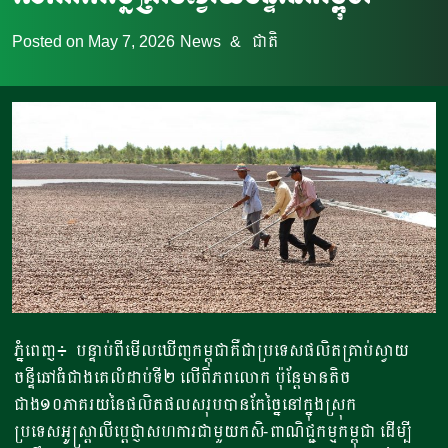
Posted on
May 7, 2026
News
&
ជាតិ
ភ្នំពេញ៖ បន្ទាប់ពីមើលឃើញកម្ពុជាគឺជាប្រទេសផលិតគ្រាប់ស្វាយ
ចន្ទីឆៅធំជាងគេលំដាប់ទី២ លើពិភពលោក ប៉ុន្តែមានតិច
ជាង១០ភាគរយនៃផលិតផលសរុបបានកែច្នៃនៅក្នុងស្រុក
ប្រទេសអូស្ត្រាលីប្តេជ្ញាសហការជាមួយកសិ-ពាណិជ្ជកម្មកម្ពុជា ដើម្បី