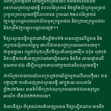
លោកស្រីបន្ថែមថា ដោយក្នុងគម្រោងនោះ គឺមានការសាងសង់
រានហាលគ្រាប់ស្វាយចន្ទី ៥០០០ម៉ែត្រការ៉េ និងឃ្លាំងសិប្បកម្មសម្រាប់
ប្រមូលគ្រាប់ស្វាយចន្ទីពីសហគមន ប្រមាណ ២១០០ម៉ែត្រការ៉េ
វគ្គបណ្តុះបណ្តាលដល់កសិករមុនប្រមូលផល និងក្រោយប្រមូលផល
និងពង្រឹងវគ្គបណ្តុះបណ្តាលផ្សេងៗ។
ទីផ្សារស្វាយចន្ទីកម្ពុជានៅដើមឆ្នាំ២០២៦ មានសញ្ញាណវិជ្ជមាន និង
រក្សាបានស្ថិរភាពតម្លៃល្អ ទោះបីជាមានបញ្ហាប្រឈមអាកាសធាតុ។
ជាមួយគ្នានេះ កម្ពុជាកំពុងពង្រីកទីផ្សារនាំចេញទៅអឺរ៉ុប ជប៉ុន ហុងកុង
និងបង្កើនការនាំចេញគ្រាប់ឆៅទៅវៀតណាម និងចិន ដោយផ្តោតលើ
គុណភាព (GI) ដើម្បីសម្រេចគោលដៅក្លាយជាអធិរាជស្វាយចន្ទី។
ជាក់ស្តែងរបាយការណ៍របស់ក្រសួងពាណិជ្ជកម្មកាលពីពេលថ្មីនេះ បាន
បង្ហាញថា ការនាំចេញគ្រាប់ស្វាយចន្ទី នៅក្នុងរយៈពេល៣ខែ
ឆ្នាំ២០២៦នេះ មានទំហំទឹកប្រាក់សរុបប្រមាណ៣៥៨លានដុល្លារ
អាមេរិក កើនជាង២២ភាគរយ។
ចំពោះទីផ្សារ គាំទ្រដល់ការនាំចេញរួមមាន ទីផ្សារវៀតណាម មានទឹក