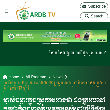
Subscribe
Search
ទំនាក់ទំនងផ្សាយពាណិជ្ជកម្មតាមរយៈ 023 22
Home
All Program
News
ម្ចាស់ចម្ការក្នុងស្រុក​អះអាងថា ដូងក្រអូបនៅកម្ពុជាកំពុងមានតម្រូវការ
ខ្ពស់នៅលើទីផ្សារ
ម្ចាស់ចម្ការក្នុងស្រុក​អះអាងថា ដូងក្រអូបនៅ
កម្ពុជាកំពុងមានតម្រូវការខ្ពស់នៅលើទីផ្សារ