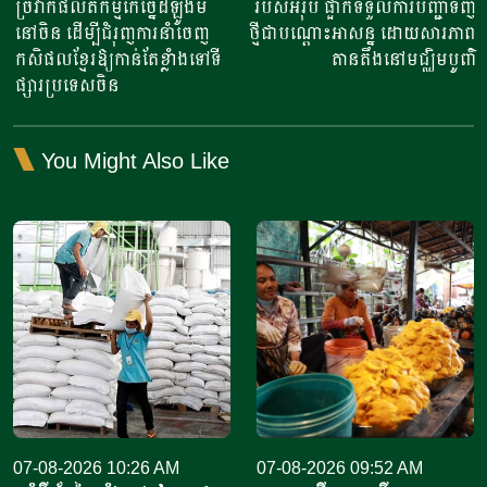
ច្រវាក់ផលិតកម្មកែច្នៃដំឡូងមី
របស់អឺរ៉ុប ផ្អាកទទួលការបញ្ជាទិញ
នៅចិន ដើម្បីជំរុញការនាំចេញ
ថ្មីជាបណ្តោះអាសន្ន ដោយសារភាព
កសិផលខ្មែរឱ្យកាន់តែខ្លាំងទៅទី
តានតឹងនៅមជ្ឈិមបូព៌ា
ផ្សារប្រទេសចិន
You Might Also Like
07-08-2026 10:26 AM
07-08-2026 09:52 AM