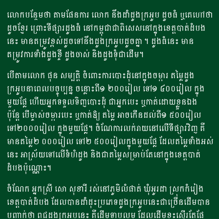
លោកបន្ថែមថា តាមផែនការ លោក នឹងដាំដូងក្រអូប ដូចធំ ឬគេហៅថា
ដូចខ្មែរ ព្រោះទីផ្សារដូងធំ នៅកម្ពុជាជាពិសេសនៅក្នុងខេត្តបាត់ដំបង
នេះ មានតម្រូវខ្ពស់ដូចទៅនឹងដូងក្រអូបដូចគ្នា ។ ដូងធំនេះ មាន
តម្រូវការទាំងដូងខ្ចី ដូងចាស់ និងដូងទុំជាដើម។
បើតាមលោក ផុន សម្បត្តិ ចំពោះការបោះដុំនៅក្នុងចម្ការ តម្លៃដូង
ក្រអូបនាពេលបច្ចុប្បន្ន ចន្លោះពី១ ២០០រៀល ទៅ១ ៤០០រៀល ក្នុង
មួយផ្លែ ហើយអ្នកទទួលទិញបោះដុំ ជាអ្នកបេះ ឬកាត់ដោយខ្លួនឯង
ប៉ុន្តែ បើម្ចាស់ចម្ការបេះ ឬកាត់ឱ្យ តម្លៃ អាចកើនដល់ពី១ ៥០០រៀល
ទៅ២០០០រៀល ក្នុងមួយផ្លែ។ ចំណែការលក់រាយនៅលើទីផ្សារវិញ គឺ
មានតម្លៃ២ ០០០រៀល ទៅ២ ៥០០រៀលក្នុងមួយផ្លែ ដែលតម្លៃទាំងអស់
នេះ អាស្រ័យទៅលើទំហំដូង និងជាតម្លៃសម្រាប់តែនៅក្នុងខេត្តបាត់
ដំបងប៉ុណ្ណោះ។
ចំណែក អ្នកស្រី សោ សុខារី រស់នៅភូមិលំផាត់ ឃុំអូរដា ស្រុកកំរៀង
ខេត្តបាត់ដំបង ដែលបានដាំដុះប្រភេទដូងក្រអូបនេះជាច្រើនដើមបាន
បញ្ជាក់ថា ពូជដូងក្រអូបនេះ គឺដើមទាបល្មម ដែលដើមខ្លះស្ទើរតែផ្លែ