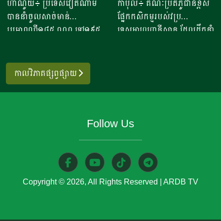
ឆមាសទី១ ដោយភាគច្រើននាំ
ប្រទេសម៉ុលដូវ៉ា ដើម្បីជំរុញ
ហាណូយ៖ ប្រទេសវៀតណាម
កាប៊ុល៖ គណៈប្រតិភូជាន់ខ្ពស់
នឹងសម្រេចបានជោគជ័យតាម
ធ្វើនំអាកោត្នោត​លក់ជូនប្រជា
ចូលពីអាម៉េរិក
កិច្ចសហប្រតិបត្តិការផ្នែក
បាននាំចូលសាច់មាន់
ផ្នែកកសិកម្មរបស់វប្រ
ផែនការ ហើយ​មិនមានបញ្ហាអ្វី
ពលរដ្ឋនិងភ្ញៀវទេសចរណ៍
វិទ្យាសាស្ត្រ និងកសិកម្ម
ប្រមាណពី១៨៥ ០០០ ទៅ១៩៥
ទេសអាហ្វហ្គានីស្ថាន ដែលដឹកនាំ
ចោទនោះទេ ជាពិសេស ស្រប
អន្តរជាតិ​ ក្នុងពេលសព្វថ្ងៃនេះ
០០០តោន នៅក្នុងឆមាសទី១ នៃ
ដោយអនុរដ្ឋមន្ត្រី លោក សាដៀ
តាមផែនការដាក់ចេញនៅ
អ្នកស្រីបានចាប់ផ្តើម​នៅឆ្នាំ​
ឆ្នាំ២០២៦នេះ ដោយក្នុងនោះការ
អាហ្សាម អូសម៉ានី (Sadr Azam
ឆ្នាំ២០១០ របស់ប្រមុខដឹកនាំរាជ
២០២០​ ​ជាមួយនិងអង្ករ​ចំនួន​
នាំចូលពីសហរដ្ឋអាម៉េរិក មាន
Osmani) បានទៅបំពេញទស្សន
រដ្ឋាភិបាល ដឹកនាំរបស់ស
កាលវិភាគផ្សព្វផ្សាយ
១០កំប៉ុង នៅ​ក្នុងសម័យកាលនៃ
រហូតដល់ជិត៦២ភាគរយនៃ
កិច្ចនៅប្រទេសម៉ុលដូវ៉ា ចាប់ពី
ម្តេចតេជោ ហ៊ុន សែន ជាអតីត
ការរីករាលដាលនៃជំងឺកូវីដ​១៩​
បរិមាណនាំចូលសរុប។ ការនាំ
ថ្ងៃទី២ ដល់ទី៧ ខែសីហា
នាយករដ្ឋមន្រ្តី រហូតដល់នីតិ
នៅពេល​ប្រជាពលរដ្ឋភាគច្រើន​
ចូលនេះ មានតម្លៃទឹកប្រាក់
ឆ្នាំ២០២៦ ដើម្បីពង្រឹងកិច្ចសហ
កាលទី៧ របស់សម្តេចធិបតី ហ៊ុន
ក៏ដូចជាអ្នកស្រីបាត់បង់ការងារ
Follow Us
ប្រមាណពី១៩០ ទៅ២០៥លាន
ប្រតិបត្តិការរវាងប្រទេសទាំងពីរ
ម៉ាណែត នាយកដ្ឋមន្រ្តី។​​ ឧកញ៉ា
ហើយ​នំអាកោត្នោតជាចំណីមួយ
ដុល្លារ ខណៈពេលការនាំចូល
លើវិស័យស្រាវជ្រាវវិទ្យាសាស្ត្រ
បញ្ជាក់ថា ជាលទ្ធផលត្រឹមប្រាំ
ប្រភេទ​ ដែលប្រជាពលរដ្ឋរស់នៅ
សាច់ និងគ្រឿងក្នុង បានកើន
បច្ចេកវិទ្យាកសិកម្មទំនើប និងការ
ពីរខែនេះ កម្ពុជានាំចេញបាន
ក្នុងតំបន់​និយម​ពិសា។​ អ្នកស្រី
ឡើងពី២៦ ទៅ៣៧,៦ភាគរយ
គ្រប់គ្រងសត្វល្អិតចង្រៃ។
ជាង៧០៧ ៤៧១តោន​ ធៀបនឹង
លើកឡើង​ថា នៅក្នុងសម័យកូវីដ​
ប្រៀបធៀបនឹងរយៈពេលដូចគ្នា
មន្ត្រីអាហ្វហ្គានីស្ថានមានបំណង
ឆ្នាំមុន​មានកំណើន៤០ភាគរយ
១៩ ​នំចំណី​ដែលប្រជាពលរដ្ឋ​
Copyright © 2026, All Rights Reserved
|
ARDB TV
កាលពីឆ្នាំ២០២៥។ សមាគម
ប្រើប្រាស់ជំនាញ និងបទ
ដែលទទួលបានលទ្ធផលតាម
អាចហូបបានមានសភាព​ក្តៅ​ៗ​
បសុសត្វបានឱ្យដឹងថា ការកាត់
ពិសោធន៍របស់អឺរ៉ុប ដើម្បីពង្រឹង
ផែនការ​ផងដែរ។​​ របាយការណ៍ពី
មានតែនំអាកោត្នោត​ ហើយ​ក៏មិន
បន្ថយពន្ធគយក្រោមពាណិជ្ជកម្ម
សមត្ថភាពស្រាវជ្រាវរបស់ខ្លួន
សហព័ន្ធស្រូវអង្ករកម្ពុជា
បានសម័យថា​ មុខរបរ​តូចតាច​