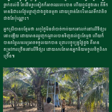
ធ្លាក់ដល់ដី តែដើមខ្លះទៀតក៏អាចឈរបេះបាន ហើយពូជដូងនេះ គឺទឹក
មានឱជារសផ្អែមឆ្ងាញ់ជាងដូងធម្មតា ដោយគ្រាន់តែបរិមាណទឹកវាតិច
ជាងតែប៉ុណ្ណោះ។
អ្នកស្រីបានបន្ថែមថា សព្វថ្ងៃមិនចាំបាច់កាប់យកទៅលក់នៅលើទីផ្សារ
នោះឡើយ ដោយមានឈ្មួញកណ្ដាលបានទិញដល់ផ្ទះតែម្ដង ហើយក៏
បានតម្លៃសមរម្យអាចទទួលយកបាន ព្រោះបច្ចុប្បន្នផ្លែដូង គឺមាន
តម្រូវការច្រើននៅលើទីផ្សារ ដោយសារតែមានអ្នកនិយមចូលចិត្តពិសា
ច្រើន៕