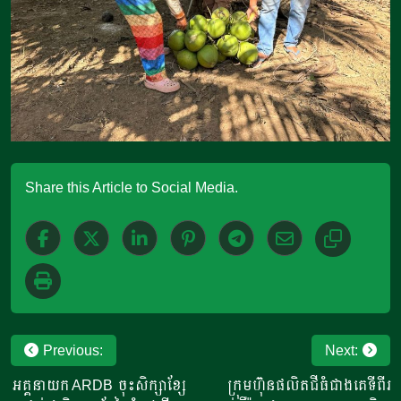
Share this Article to Social Media.
Post
Previous:
Next:
navigation
អគ្គនាយក ARDB ចុះសិក្សាខ្សែ
ក្រុមហ៊ុនផលិតជីធំជាងគេទីពីរ