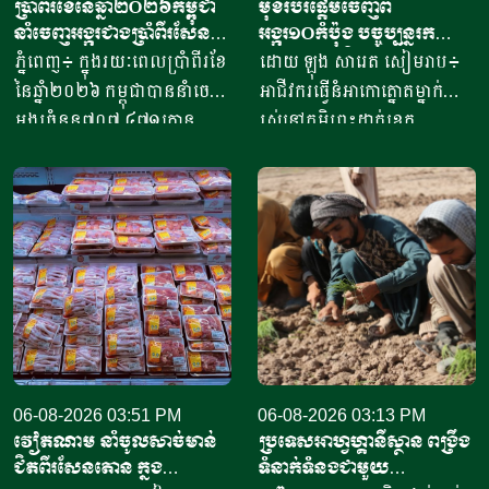
ប្រាំពីរខែនៃឆ្នាំ​២០២៦កម្ពុជា
មុខរបរផ្តើមចេញពី
នាំចេញអង្ករជាងប្រាំពីរសែន​
អង្ករ១០កំប៉ុង​ បច្ចុប្បន្ន​រក
តោន គិតជាទឹកប្រាក់​
ចំណូលបាន​ជិត១០លានរៀល
ភ្នំពេញ៖ ក្នុងរយៈពេលប្រាំពីរខែ
ដោយ ឡុង សារេត​ សៀមរាប៖ ​
ជាង៤១៥លានដុល្លារ
ក្នុងមួយថ្ងៃ
នៃឆ្នាំ២០២៦ កម្ពុជាបាននាំចេញ
អាជីវករ​​ធ្វើនំអាកោត្នោត​ម្នាក់
អង្ករចំនួន៧០៧ ៤៧១តោន​
រស់នៅភូមិព្រះដាក់ខេត្ត
តាមរយៈក្រុមហ៊ុននាំចេញអង្ករ
សៀមរាប​ ​​ក្នុងឆ្នាំ​២០២០​ បាន
ចំនួន៦១ក្រុមហ៊ុន ដោយនាំ
ចាប់ផ្តើម​ដំបូង​ចេញពីអង្ករ​
ចេញទៅកាន់គោលដៅចំនួន៦៦
១០កំប៉ុង ឬមានទម្ងន់​ប្រហែល​បី
ដែលក្នុងនោះទៅកាន់បណ្តា
គីឡូក្រាម រហូតមកដល់ឆ្នាំ​
ប្រទេសនៅក្នុងតំបន់អឺរ៉ុប
២០២៦នេះ អាច​លក់នំបាន​ពី៤
ចំនួន៣៣ ​បានបរិមាណអង្ករ
០០០ ទៅ​៨០០០នំ​ គិតជាប្រាក់
ចំនួន២០៧ ១៥៧តោន គិតជា
ចំណូលសរុបបានពីបីលានដល់​
ទឹកប្រាក់ចំនួន១៥៦,៤៥​លាន
ប្រាំបីលានរៀល​ក្នុងមួយថ្ងៃ​។ អ្នក
ដុល្លារ។ ឧកញ៉ា ឡាយ ឈុនហួ
ស្រី ថ្លុង ថាន ម្ចាស់ហាង​យីហោ
ប្រធានសហព័ន្ធស្រូវអង្ករកម្ពុជា
06-08-2026 03:51 PM
“អាកោត្នោតព្រះដាក់” នៅឃុំព្រះ
06-08-2026 03:13 PM
វៀតណាម នាំចូលសាច់មាន់
ប្រទេសអាហ្វហ្គានីស្ថាន ពង្រឹង
បានមានប្រសាសន៍ថា ការនាំ
ដាក់​ ស្រុក​បន្ទាយស្រី ខេត្ត
ជិតពីរសែនតោន ក្នុង
ទំនាក់ទំនងជាមួយ
ចេញអង្ករសម្រាប់ឆ្នាំ២០២៦នេះ
សៀមរាប​ បានឱ្យដឹង​ថា មុខរបរ