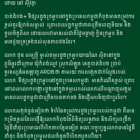
ដោយ នៅ ស៊ីវុត្ថា
បាត់ដំបង៖ ទីផ្សារដូងក្រអូបនៅក្នុងប្រទេសកម្ពុជាកំពុងមានតម្រូវការ
ខ្ពស់គួរឱ្យកត់សម្គាល់ ព្រោះពលរដ្ឋកម្ពុជាភាគច្រើនពេញនិយម និង
ចូលចិត្តពិសា ដោយសារវាមានរស់ជាតិផ្អែមឆ្ងាញ់ ក្លិនក្រអូប និង
អាចជួយទ្រទ្រង់ដល់សុខភាពផងដែរ។
លោក ផុន សម្បត្តិ ម្ចាស់ចម្ការដូងក្រអូបយាយណៃ ស្ថិតនៅក្នុង
ភូមិអូរជំាក្រោម ឃុំកំពង់ល្ពៅ ស្រុកសំឡូត ខេត្តបាត់ដំបង ប្រាប់
ទូរទស្សន៍អនឡាញ ARDBថា តាមរយៈការសង្កេតជាក់ស្តែងរបស់
លោក ទីផ្សារដូងក្រអូបនៅក្នុងប្រទេសកម្ពុជា មានកំណើនខ្ពស់ ព្រោះ
នៅពេលលោកបង្ហោះដូងនៅក្នុងចម្ការរបស់លោកលើបណ្តាញសង្គម
មានពលរដ្ឋកម្ពុជាជាច្រើនបានទាក់ទង និងផ្ញើសារទិញជាហូរហែ។
លោកសង្កត់ធ្ងន់ទៀតថា ទំហំនៃតម្រូវការដូងក្រអូបរបស់កម្ពុជា គឺមាន
កម្រិតខ្ពស់ដែលធ្វើឱ្យលោកកំពុងតែពិនិត្យលទ្ធភាព និងសិក្សាពង្រីក
ផ្ទៃដីដំាដុះប្រមាណបីហិកតាបន្ថែមទៀត ខណៈបច្ចុប្បន្នលោកមានផ្ទៃដី
ដាំដុះ និងកំពុងប្រមូលផលចំនួនបីហិកតារួចហើយ។