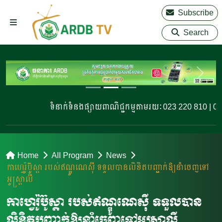
Subscribe
Search
ទំនាក់ទំនងផ្សាយពាណិជ្ជកម្មតាមរយៈ 023 220 810 | 023 2
Home
All Program
News
កាហ្វេរ៉ូប៊ូស្តា របស់ឥណ្ឌូណេស៊ី ទទួលបានលិខិតបញ្ជាក់ឱ្យនាំចេញទៅ
អូស្ត្រាលី
កាហ្វេរ៉ូប៊ូស្តា របស់ឥណ្ឌូណេស៊ី ទទួលបាន
លិខិតបញ្ជាក់ឱ្យនាំចេញទៅអូស្ត្រាលី