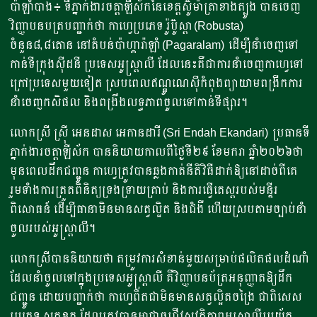
ប៉ាឡាំបាង៖ ទីភ្នាក់ងារចត្តាឡីស័កនៃខេត្តស៊ូម៉ាត្រាខាងត្បូង បានចេញ
វិញ្ញាបនបត្របញ្ជាក់ថា កាហ្វេប្រភេទ រ៉ូប៊ូស្តា (Robusta)
ចំនួន៨,៨តោន នៅតំបន់ប៉ាហ្គារ៉ាឡាំ (Pagaralam) ដើម្បីនាំចេញទៅ
កាន់ទីក្រុងស៊ីដនី ប្រទេសអូស្ត្រាលី ដែលនេះគឺជាការនាំចេញកាហ្វេទៅ
ក្រៅប្រទេសមួយទៀត ស្របពេលឥណ្ឌូណេស៊ីកំពុងព្យាយាមពង្រីកការ
នាំចេញកសិផល និងពង្រឹងលទ្ធភាពចូលទៅកាន់ទីផ្សារ។
លោកស្រី ស្រ៊ី អេនដាស អេកានដារី (Sri Endah Ekandari) ប្រធានទី
ភ្នាក់ងារចត្តាឡីស័ក បាននិយាយកាលពីថ្ងៃទី២៩​ ខែមករា ឆ្នាំ២០២៦ថា
មុនពេលដឹកជញ្ជូន កាហ្វេត្រូវបានឆ្លងកាត់នីតិវិធីដាក់ឱ្យនៅដាច់ពីគេ
រួមទាំងការត្រួតពិនិត្យទ្រងទ្រាយគ្រាប់ និងការធ្វើតេស្តរបស់មន្ទីរ
ពិសោធន៍ ដើម្បីធានាមិនមានសត្វល្អិត និងជំងឺ ហើយស្របតាមច្បាប់នាំ
ចូលរបស់អូស្ត្រាលី។
លោកស្រីបាននិយាយថា តម្រូវការសំខាន់មួយសម្រាប់ផលិតផលដំណាំ
ដែលនាំចូលទៅក្នុងប្រទេសអូស្ត្រាលី គឺវិញ្ញាបនប័ត្រអនុញ្ញាតឱ្យដឹក
ជញ្ជូន ដោយបញ្ជាក់ថា កាហ្វេពិតជាមិនមានសត្វល្អិតចង្រៃ ជាពិសេស
ប្រភេទ សត្វខ្មូត ដែលត្រូវបានអាជ្ញាធរជីវសុវត្ថិភាពអូស្ត្រាលីប្រយ័ត្ន