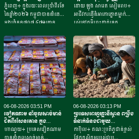
តោន គិតជាទឹកប្រាក់​
ចំណូលបាន​ជិត១០លានរៀល
ភ្នំពេញ៖ ក្នុងរយៈពេលប្រាំពីរខែ
ដោយ ឡុង សារេត​ សៀមរាប៖ ​
ជាង៤១៥លានដុល្លារ
ក្នុងមួយថ្ងៃ
នៃឆ្នាំ២០២៦ កម្ពុជាបាននាំចេញ
អាជីវករ​​ធ្វើនំអាកោត្នោត​ម្នាក់
អង្ករចំនួន៧០៧ ៤៧១តោន​
រស់នៅភូមិព្រះដាក់ខេត្ត
តាមរយៈក្រុមហ៊ុននាំចេញអង្ករ
សៀមរាប​ ​​ក្នុងឆ្នាំ​២០២០​ បាន
ចំនួន៦១ក្រុមហ៊ុន ដោយនាំ
ចាប់ផ្តើម​ដំបូង​ចេញពីអង្ករ​
ចេញទៅកាន់គោលដៅចំនួន៦៦
១០កំប៉ុង ឬមានទម្ងន់​ប្រហែល​បី
ដែលក្នុងនោះទៅកាន់បណ្តា
គីឡូក្រាម រហូតមកដល់ឆ្នាំ​
ប្រទេសនៅក្នុងតំបន់អឺរ៉ុប
២០២៦នេះ អាច​លក់នំបាន​ពី៤
ចំនួន៣៣ ​បានបរិមាណអង្ករ
០០០ ទៅ​៨០០០នំ​ គិតជាប្រាក់
ចំនួន២០៧ ១៥៧តោន គិតជា
ចំណូលសរុបបានពីបីលានដល់​
ទឹកប្រាក់ចំនួន១៥៦,៤៥​លាន
ប្រាំបីលានរៀល​ក្នុងមួយថ្ងៃ​។ អ្នក
ដុល្លារ។ ឧកញ៉ា ឡាយ ឈុនហួ
ស្រី ថ្លុង ថាន ម្ចាស់ហាង​យីហោ
ប្រធានសហព័ន្ធស្រូវអង្ករកម្ពុជា
06-08-2026 03:51 PM
“អាកោត្នោតព្រះដាក់” នៅឃុំព្រះ
06-08-2026 03:13 PM
វៀតណាម នាំចូលសាច់មាន់
ប្រទេសអាហ្វហ្គានីស្ថាន ពង្រឹង
បានមានប្រសាសន៍ថា ការនាំ
ដាក់​ ស្រុក​បន្ទាយស្រី ខេត្ត
ជិតពីរសែនតោន ក្នុង
ទំនាក់ទំនងជាមួយ
ចេញអង្ករសម្រាប់ឆ្នាំ២០២៦នេះ
សៀមរាប​ បានឱ្យដឹង​ថា មុខរបរ
ឆមាសទី១ ដោយភាគច្រើននាំ
ប្រទេសម៉ុលដូវ៉ា ដើម្បីជំរុញ
ហាណូយ៖ ប្រទេសវៀតណាម
កាប៊ុល៖ គណៈប្រតិភូជាន់ខ្ពស់
នឹងសម្រេចបានជោគជ័យតាម
ធ្វើនំអាកោត្នោត​លក់ជូនប្រជា
ចូលពីអាម៉េរិក
កិច្ចសហប្រតិបត្តិការផ្នែក
បាននាំចូលសាច់មាន់
ផ្នែកកសិកម្មរបស់វប្រ