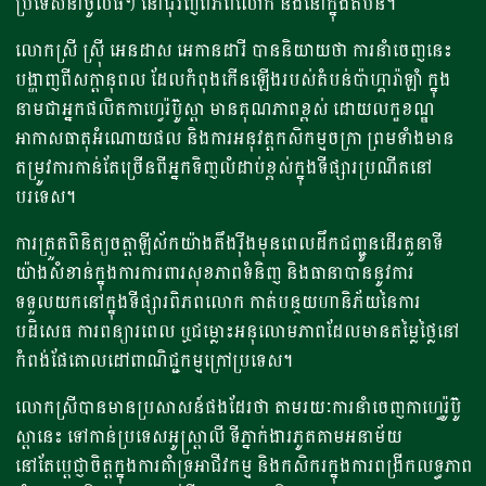
ប្រទេសនាំចូលធំៗ នៅជុំវិញពិភពលោក និងនៅក្នុងតំបន់។
លោកស្រី ស្រ៊ី អេនដាស អេកានដារី បាននិយាយថា ការនាំចេញនេះ
បង្ហាញពីសក្តានុពល ដែលកំពុងកើនឡើងរបស់តំបន់ប៉ាហ្គារ៉ាឡាំ ក្នុង
នាមជាអ្នកផលិតកាហ្វេរ៉ប៊ូស្តា មានគុណភាពខ្ពស់ ដោយលក្ខខណ្ឌ
អាកាសធាតុអំណោយផល និងការអនុវត្តកសិកម្មចក្រា ព្រមទាំងមាន
តម្រូវការកាន់តែច្រើនពីអ្នកទិញលំដាប់ខ្ពស់ក្នុងទីផ្សារប្រណីតនៅ
បរទេស។
ការត្រួតពិនិត្យចត្តាឡីស័កយ៉ាងតឹងរ៉ឹងមុនពេលដឹកជញ្ជូនដើរតួនាទី
យ៉ាងសំខាន់ក្នុងការការពារសុខភាពទំនិញ និងធានាបាននូវការ
ទទួលយកនៅក្នុងទីផ្សារពិភពលោក កាត់បន្ថយហានិភ័យនៃការ
បដិសេធ ការពន្យារពេល ឬជម្លោះអនុលោមភាពដែលមានតម្លៃថ្លៃនៅ
កំពង់ផែគោលដៅពាណិជ្ជកម្មក្រៅប្រទេស។
លោកស្រីបានមានប្រសាសន៍ផងដែរថា តាមរយៈការនាំចេញកាហ្វេរ៉ូប៊ូ
ស្តានេះ ទៅកាន់ប្រទេសអូស្ត្រាលី ទីភ្នាក់ងារភូតគាមអនាម័យ
នៅតែប្តេជ្ញាចិត្តក្នុងការគាំទ្រអាជីវកម្ម និងកសិករក្នុងការពង្រីកលទ្ធភាព