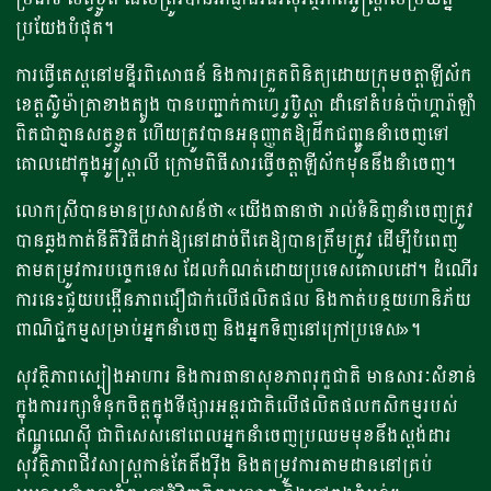
ប្រយែងបំផុត។
ការធ្វើតេស្តនៅមន្ទីរពិសោធន៍ និងការត្រួតពិនិត្យដោយក្រុមចត្តាឡីស័ក
ខេត្តស៊ូម៉ាត្រាខាងត្បូង បានបញ្ជាក់កាហ្វេ រូប៊ូស្តា ដាំនៅតំបន់ប៉ាហ្គារ៉ាឡាំ
ពិតជាគ្មានសត្វខ្មូត ហើយត្រូវបានអនុញ្ញាតឱ្យដឹកជញ្ជូននាំចេញទៅ
គោលដៅក្នុងអូស្ត្រាលី ក្រោមពិធីសារធ្វើចត្តាឡីស័កមុននឹងនាំចេញ។
លោកស្រីបានមានប្រសាសន៍ថា «យើងធានាថា រាល់ទំនិញនាំចេញត្រូវ
បានឆ្លងកាត់នីតិវិធីដាក់ឱ្យនៅដាច់ពីគេឱ្យបានត្រឹមត្រូវ ដើម្បីបំពេញ
តាមតម្រូវការបច្ចេកទេស ដែលកំណត់ដោយប្រទេសគោលដៅ។ ដំណើរ
ការនេះជួយបង្កើនភាពជឿជាក់លើផលិតផល និងកាត់បន្ថយហានិភ័យ
ពាណិជ្ជកម្មសម្រាប់អ្នកនាំចេញ និងអ្នកទិញនៅក្រៅប្រទេស»។
សុវត្ថិភាពស្បៀងអាហារ និងការធានាសុខភាពរុក្ខជាតិ មានសារៈសំខាន់
ក្នុងការរក្សាទំនុកចិត្តក្នុងទីផ្សារអន្តរជាតិលើផលិតផលកសិកម្មរបស់
ឥណ្ឌូណេស៊ី ជាពិសេសនៅពេលអ្នកនាំចេញប្រឈមមុខនឹងស្តង់ដារ
សុវត្ថិភាពជីវសាស្រ្តកាន់តែតឹងរ៉ឹង និងតម្រូវការតាមដាននៅគ្រប់