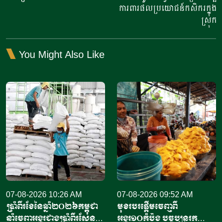
ការពារ​ផលប្រយោជន៍កសិករក្នុង
ស្រុក​
You Might Also Like
07-08-2026 10:26 AM
07-08-2026 09:52 AM
ប្រាំពីរខែនៃឆ្នាំ​២០២៦កម្ពុជា
មុខរបរផ្តើមចេញពី
នាំចេញអង្ករជាងប្រាំពីរសែន​
អង្ករ១០កំប៉ុង​ បច្ចុប្បន្ន​រក