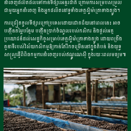
នាំចេញផលិតផលទៅកាន់ទីផ្សារអន្តរជាតិ ក្រោមការសម្របសម្រួល
ជាមួយអ្នកនាំចេញ និងអ្នកផលិតនៅទូទាំងខេត្តស៊ូម៉ាត្រាខាងត្បូង។
ការជ្រៀតចូលទីផ្សារក្រៅប្រទេសដោយជោគជ័យនៅពេលនេះ អាច
បង្កើនតម្លៃបន្ថែម បង្កើនប្រាក់ចំណូលរបស់កសិករ និងផ្តល់អត្ថ
ប្រយោជន៍ដល់សេដ្ឋកិច្ចសម្រាប់ខេត្តស៊ូម៉ាត្រាខាងត្បូង ដោយពង្រឹង
តួនាទីរបស់វិស័យកសិកម្មឱ្យកាន់តែរីកចម្រើននៅក្នុងតំបន់ និងយុទ្ធ
សាស្ត្រធ្វើពិពិធកម្មការនាំចេញរបស់ឥណ្ឌូណេស៊ី ក្នុងរយៈពេលមធ្យម៕