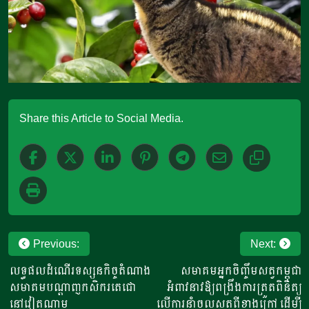
Share this Article to Social Media.
Post
Previous:
Next:
navigation
លទ្ធផលដំណើរទស្សនកិច្ចតំណាង
សមាគមអ្នកចិញ្ចឹមសត្វកម្ពុជា​​
សមាគមបណ្តាញកសិករតេជោ
អំពាវនាវឱ្យ​ពង្រឹងការត្រួតពិនិត្យ​
នៅវៀតណាម
លើការនាំចូលសត្វ​ពីខាងក្រៅ​​ ដើម្បី