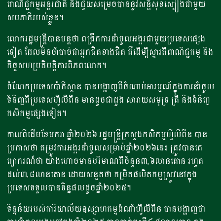
ពាណិជ្ជកម្មអន្តរជាតិ និងជួយសម្រេចបាននូវសន្តិសុខស្បៀងជាមួយ
សមភាគីរបស់ខ្លួន។
លោករដ្ឋមន្ត្រីបានបន្តថា ពង្រីកការនាំចូលអង្ករជាមួយប្រទេសផ្សេង
ទៀត ដែលមិនចាំបាច់ជាអ្នកជិតខាងជិត គឺដើម្បីស្មារតីពាណិជ្ជកម្ម និង
កិច្ចសហប្រតិបត្តិការពិភពលោក។
ចំណែកប្រទេសប៉ាគីស្ថាន បានបង្ហាញពីចំណាប់អារម្មណ៍ក្នុងការនាំចូល
ទំនិញពីប្រទេសហ្វីលីពីន មានដូចជាដូង សារាយសមុទ្រ ត្រី និងទំនិញ
កសិកម្មផ្សេងទៀត។
កាលពីដើមខែមករា ឆ្នាំ២០២៦ រដ្ឋមន្ត្រីក្រសួងកសិកម្មហ្វីលីពីន បាន
ប្រកាសថា តម្រូវការអង្ករនាំចូលសម្រាប់ឆ្នាំ២០២៦នេះ ត្រូវបានគេ
ព្យាករណ៍ថា យ៉ាងហោចមានបរិមាណពីចំនួន៣,៦លានតោន រហូត
ដល់៣,៨លានតោន ដោយសន្មតថា កម្រិតផលិតកម្មស្រូវនៅក្នុង
ប្រទេសទទួលបានទិន្នផលដូចឆ្នាំ២០២៥។
ទិន្នន័យរបស់ការិយាល័យឧស្សាហកម្មដំណាំហ្វីលីពីន បានបង្ហាញថា