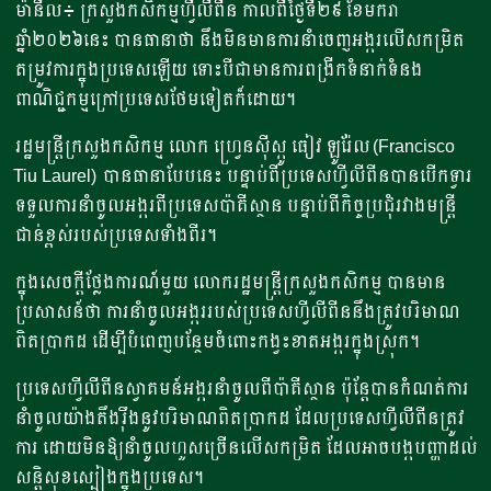
ម៉ានីល៖ ក្រសួងកសិកម្មហ្វីលីពីន កាលពីថ្ងៃទី២៩​ ខែមករា
ឆ្នាំ២០២៦នេះ បានធានាថា នឹងមិនមានការនាំចេញអង្ករលើសកម្រិត
តម្រូវការក្នុងប្រទេសឡើយ ទោះបីជាមានការពង្រីកទំនាក់ទំនង
ពាណិជ្ជកម្មក្រៅប្រទេសថែមទៀតក៏ដោយ។
រដ្ឋមន្ត្រីក្រសួងកសិកម្ម លោក ហ្វ្រេនស៊ីស្កូ ធៀវ ឡូរ៉ែល (Francisco
Tiu Laurel) បានធានាបែបនេះ បន្ទាប់ពីប្រទេសហ្វីលីពីនបានបើកទ្វារ
ទទួលការនាំចូលអង្ករពីប្រទេសប៉ាគីស្ថាន បន្ទាប់ពីកិច្ចប្រជុំរវាងមន្ត្រី
ជាន់ខ្ពស់របស់ប្រទេសទាំងពីរ។
ក្នុងសេចក្តីថ្លែងការណ៍មួយ លោករដ្ឋមន្ត្រីក្រសួងកសិកម្ម បានមាន
ប្រសាសន៍ថា ការនាំចូលអង្កររបស់ប្រទេសហ្វីលីពីននឹងត្រូវបរិមាណ
ពិតប្រាកដ ដើម្បីបំពេញបន្ថែមចំពោះកង្វះខាតអង្ករក្នុងស្រុក។
ប្រទេសហ្វីលីពីនស្វាគមន៍អង្ករនាំចូលពីប៉ាគីស្ថាន ប៉ុន្តែបានកំណត់ការ
នាំចូលយ៉ាងតឹងរ៉ឹងនូវបរិមាណពិតប្រាកដ ដែលប្រទេសហ្វីលីពីនត្រូវ
ការ ដោយមិនឱ្យនាំចូលហួសច្រើនលើសកម្រិត ដែលអាចបង្កបញ្ហាដល់
សន្តិសុខស្បៀងក្នុងប្រទេស។