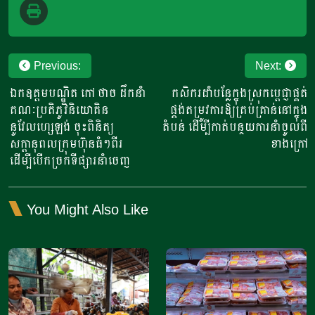
Post
Previous:
Next:
navigation
ឯកឧត្តមបណ្ឌិត កៅ ថាច ដឹកនាំ
កសិករដាំបន្លែក្នុងស្រុកប្តេជ្ញាផ្គត់
គណៈប្រតិភូវិនិយោគិន
ផ្គង់តម្រូវការឱ្យគ្រប់គ្រាន់នៅក្នុង
នូវែលហ្សេឡង់ ចុះពិនិត្យ
តំបន់ ដើម្បីកាត់បន្ថយការនាំចូលពី
សក្តានុពលក្រុមហ៊ុនធំៗពីរ
ខាងក្រៅ
ដើម្បីបើកច្រកទីផ្សារនាំចេញ
You Might Also Like