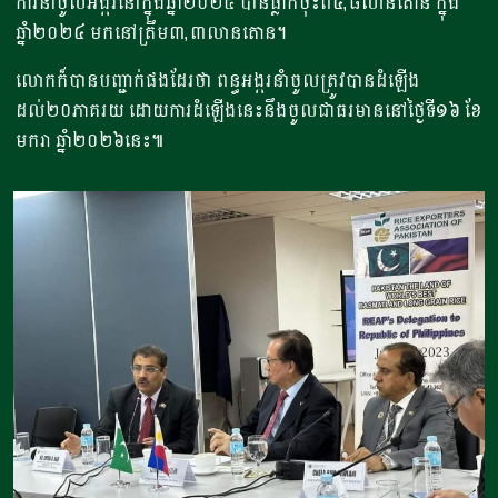
ការនាំចូលអង្ករនៅក្នុងឆ្នាំ២០២៥ បានធ្លាក់ចុះពី៤,៨លានតោន ក្នុង
ឆ្នាំ២០២៤ មកនៅត្រឹម៣,៣លានតោន។
លោកក៏បានបញ្ជាក់ផងដែរថា ពន្ធអង្ករនាំចូលត្រូវបានដំឡើង
ដល់២០ភាគរយ ដោយការដំឡើងនេះនឹងចូលជាធរមាននៅថ្ងៃទី១៦ ខែ
មករា ឆ្នាំ២០២៦នេះ៕