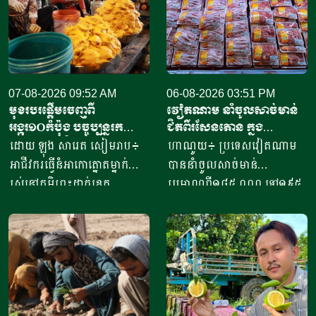
07-08-2026 09:52 AM
06-08-2026 03:51 PM
មុខរបរផ្តើមចេញពី
វៀតណាម នាំចូលសាច់មាន់
អង្ករ១០កំប៉ុង​ បច្ចុប្បន្ន​រក
ជិតពីរសែនតោន ក្នុង
ចំណូលបាន​ជិត១០លានរៀល
ឆមាសទី១ ដោយភាគច្រើននាំ
ដោយ ឡុង សារេត​ សៀមរាប៖ ​
ហាណូយ៖ ប្រទេសវៀតណាម
ក្នុងមួយថ្ងៃ
ចូលពីអាម៉េរិក
អាជីវករ​​ធ្វើនំអាកោត្នោត​ម្នាក់
បាននាំចូលសាច់មាន់
រស់នៅភូមិព្រះដាក់ខេត្ត
ប្រមាណពី១៨៥ ០០០ ទៅ១៩៥
សៀមរាប​ ​​ក្នុងឆ្នាំ​២០២០​ បាន
០០០តោន នៅក្នុងឆមាសទី១ នៃ
ចាប់ផ្តើម​ដំបូង​ចេញពីអង្ករ​
ឆ្នាំ២០២៦នេះ ដោយក្នុងនោះការ
១០កំប៉ុង ឬមានទម្ងន់​ប្រហែល​បី
នាំចូលពីសហរដ្ឋអាម៉េរិក មាន
គីឡូក្រាម រហូតមកដល់ឆ្នាំ​
រហូតដល់ជិត៦២ភាគរយនៃ
២០២៦នេះ អាច​លក់នំបាន​ពី៤
បរិមាណនាំចូលសរុប។ ការនាំ
០០០ ទៅ​៨០០០នំ​ គិតជាប្រាក់
ចូលនេះ មានតម្លៃទឹកប្រាក់