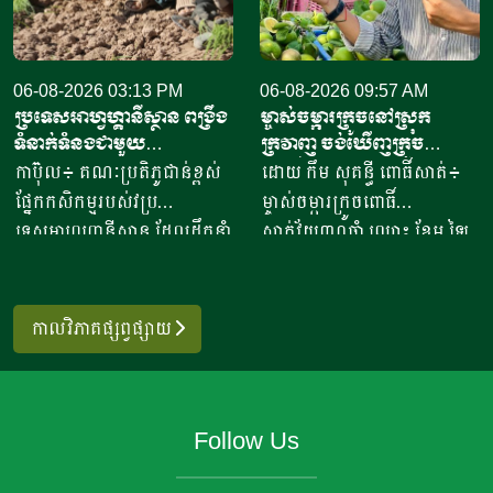
ចំណូលសរុបបានពីបីលានដល់​
ប្រមាណពី១៩០ ទៅ២០៥លាន
ប្រាំបីលានរៀល​ក្នុងមួយថ្ងៃ​។ អ្នក
ដុល្លារ ខណៈពេលការនាំចូល
ស្រី ថ្លុង ថាន ម្ចាស់ហាង​យីហោ
សាច់ និងគ្រឿងក្នុង បានកើន
“អាកោត្នោតព្រះដាក់” នៅឃុំព្រះ
06-08-2026 03:13 PM
ឡើងពី២៦ ទៅ៣៧,៦ភាគរយ
06-08-2026 09:57 AM
ប្រទេសអាហ្វហ្គានីស្ថាន ពង្រឹង
ម្ចាស់ចម្ការក្រូចនៅស្រុក
ដាក់​ ស្រុក​បន្ទាយស្រី ខេត្ត
ប្រៀបធៀបនឹងរយៈពេលដូចគ្នា
ទំនាក់ទំនងជាមួយ
ក្រវាញ ចង់ឃើញក្រូច
សៀមរាប​ បានឱ្យដឹង​ថា មុខរបរ
កាលពីឆ្នាំ២០២៥។ សមាគម
ប្រទេសម៉ុលដូវ៉ា ដើម្បីជំរុញ
ពោធិ៍សាត់មានម៉ាកសម្គាល់
កាប៊ុល៖ គណៈប្រតិភូជាន់ខ្ពស់
ដោយ កឹម សុគន្ធី ពោធិ៍សាត់៖
ធ្វើនំអាកោត្នោត​លក់ជូនប្រជា
បសុសត្វបានឱ្យដឹងថា ការកាត់
កិច្ចសហប្រតិបត្តិការផ្នែក
សមូហភាព
ផ្នែកកសិកម្មរបស់វប្រ
ម្ចាស់ចម្ការក្រូចពោធិ៍
ពលរដ្ឋនិងភ្ញៀវទេសចរណ៍
បន្ថយពន្ធគយក្រោមពាណិជ្ជកម្ម
វិទ្យាសាស្ត្រ និងកសិកម្ម
ទេសអាហ្វហ្គានីស្ថាន ដែលដឹកនាំ
សាត់វ័យ៣០ឆ្នាំ ឈ្មោះ ខែម ឡៃ
អន្តរជាតិ​ ក្នុងពេលសព្វថ្ងៃនេះ
សេរី បានបង្កើនសមត្ថភាពប្រកួត
ដោយអនុរដ្ឋមន្ត្រី លោក សាដៀ
ស៊ីម រស់នៅភូមិរវាង ឃុំសំរោង
អ្នកស្រីបានចាប់ផ្តើម​នៅឆ្នាំ​
ប្រជែងនៃសាច់បក្សីនាំចូលទាំង
អាហ្សាម អូសម៉ានី (Sadr Azam
ស្រុកក្រវាញ ខេត្តពោធិ៍សាត់ បាន
២០២០​ ​ជាមួយនិងអង្ករ​ចំនួន​
នោះ។ សាច់ភ្លៅមាន់បង្កក នៅតែ
Osmani) បានទៅបំពេញទស្សន
អះអាងថា ទីផ្សារក្រូចពោធិ៍សាត់
១០កំប៉ុង នៅ​ក្នុងសម័យកាលនៃ
កាលវិភាគផ្សព្វផ្សាយ
ជាមុខទំនិញនាំចូលធំបំផុត ដែល
កិច្ចនៅប្រទេសម៉ុលដូវ៉ា ចាប់ពី
របស់កម្ពុជា នៅតែរក្សាបានស្ថិរ
ការរីករាលដាលនៃជំងឺកូវីដ​១៩​
មានបរិមាណពី១៣០ ០០០
ថ្ងៃទី២ ដល់ទី៧ ខែសីហា
ភាព ដោយសារមានតម្រូវការ
នៅពេល​ប្រជាពលរដ្ឋភាគច្រើន​
ទៅ១៤០ ០០០តោន ឬត្រូវជា
ឆ្នាំ២០២៦ ដើម្បីពង្រឹងកិច្ចសហ
ខ្ពស់ពីអ្នកប្រើប្រាស់នៅទូទាំង
ក៏ដូចជាអ្នកស្រីបាត់បង់ការងារ
ប្រមាណ៧១,៥ភាគរយនៃចំនួន
Follow Us
ប្រតិបត្តិការរវាងប្រទេសទាំងពីរ
ប្រទេស។ លោក ខែម ឡៃស៊ីម
ហើយ​នំអាកោត្នោតជាចំណីមួយ
នាំចូលសរុប។ សាច់មាន់នាំចូល
លើវិស័យស្រាវជ្រាវវិទ្យាសាស្ត្រ
ដែលជាម្ចាស់ចម្ការ និងជាអ្នក
ប្រភេទ​ ដែលប្រជាពលរដ្ឋរស់នៅ
ក្នុងតម្លៃថោកនេះ បានប្រកួត