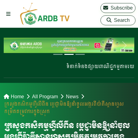
Subscribe
Search
ទំនាក់ទំនងផ្សាយពាណិជ្ជកម្មតាមរយៈ 023 
Home
All Program
News
ក្រសួងកសិកម្មហ្វីលីពីន ប្ដេជ្ញាមិនឱ្យនាំចូលអង្ករពីប៉ាគីស្ថានហួស
កម្រិតតម្រូវការក្នុងស្រុក
ក្រសួងកសិកម្មហ្វីលីពីន ប្ដេជ្ញាមិនឱ្យនាំចូល
អង្ករពីប៉ាគីស្ថានហួសកម្រិតតម្រូវការក្នុង