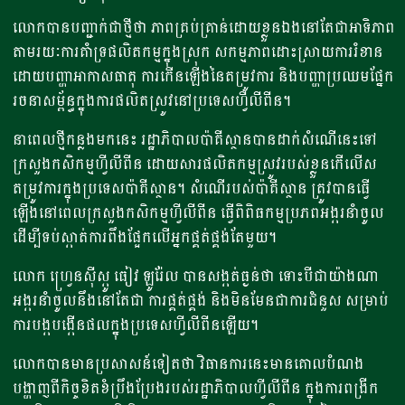
លោកបានបញ្ជាក់ជាថ្មីថា ភាពគ្រប់គ្រាន់ដោយខ្លួនឯងនៅតែជាអាទិភាព
តាមរយៈការគាំទ្រផលិតកម្មក្នុងស្រុក សកម្មភាពដោះស្រាយការរំខាន
ដោយបញ្ហាអាកាសធាតុ ការកើនឡើងនៃតម្រូវការ និងបញ្ហាប្រឈមផ្នែក
រចនាសម្ព័ន្ធក្នុងការផលិតស្រូវនៅប្រទេសហ្វីលីពីន។
នាពេលថ្មីកន្លងមកនេះ រដ្ឋាភិបាលប៉ាគីស្ថានបានដាក់សំណើនេះទៅ
ក្រសួងកសិកម្មហ្វីលីពីន ដោយសារផលិតកម្មស្រូវរបស់ខ្លួនកើលើស
តម្រូវការក្នុងប្រទេសប៉ាគីស្ថាន។ សំណើរបស់ប៉ាគីស្ថាន ត្រូវបានធ្វើ
ឡើងនៅពេលក្រសួងកសិកម្មហ្វីលីពីន ធ្វើពិពិធកម្មប្រភពអង្ករនាំចូល
ដើម្បីទប់ស្កាត់ការពឹងផ្អែកលើអ្នកផ្គត់ផ្គង់តែមួយ។
លោក ហ្វ្រេនស៊ីស្កូ ធៀវ ឡូរ៉ែល បានសង្កត់ធ្ងន់ថា ទោះបីជាយ៉ាងណា
អង្ករនាំចូលនឹងនៅតែជា ការផ្គត់ផ្គង់ និងមិនមែនជាការជំនួស សម្រាប់
ការបង្កបង្កើនផលក្នុងប្រទេសហ្វីលីពីនឡើយ។
លោកបានមានប្រសាសន៍ទៀតថា វិធានការនេះមានគោលបំណង
បង្ហាញពីកិច្ចខិតខំប្រឹងប្រែងរបស់រដ្ឋាភិបាលហ្វីលីពីន ក្នុងការពង្រីក