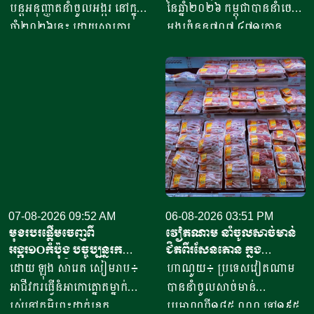
បាតុភូតអែលនីញ៉ូ
ជាង៤១៥លានដុល្លារ
បន្តអនុញ្ញាតនាំចូលអង្ករ នៅក្នុង
នៃឆ្នាំ២០២៦ កម្ពុជាបាននាំចេញ
ឆ្នាំ២០២៦នេះ ដោយសារការ
អង្ករចំនួន៧០៧ ៤៧១តោន​
ព្រួយបារម្ភពីកង្វះខាតស្បៀង
តាមរយៈក្រុមហ៊ុននាំចេញអង្ករ
អាហារក្នុងស្រុក បង្កឡើងដោយ
ចំនួន៦១ក្រុមហ៊ុន ដោយនាំ
បាតុភូតមហាអែលនីញ៉ូ (El
ចេញទៅកាន់គោលដៅចំនួន៦៦
Niño) ដែលគេព្យាករណ៍ថា នឹង
ដែលក្នុងនោះទៅកាន់បណ្តា
ធ្វើឱ្យទិន្នផលស្រូវហ្វីលីពីនថយ
ប្រទេសនៅក្នុងតំបន់អឺរ៉ុប
ចុះចំនួន៧៥០ ០០០តោន។
ចំនួន៣៣ ​បានបរិមាណអង្ករ
ដោយសារតម្រូវការក្នុងស្រុកមាន
ចំនួន២០៧ ១៥៧តោន គិតជា
បរិមាណ
ទឹកប្រាក់ចំនួន១៥៦,៤៥​លាន
ចំនួន១៣,៥៧លានតោន លើសពី
ដុល្លារ។ ឧកញ៉ា ឡាយ ឈុនហួ
ការផ្គត់ផ្គង់ក្នុងស្រុកបានត្រឹមតែ
07-08-2026 09:52 AM
ប្រធានសហព័ន្ធស្រូវអង្ករកម្ពុជា
06-08-2026 03:51 PM
មុខរបរផ្តើមចេញពី
វៀតណាម នាំចូលសាច់មាន់
១២,៤០លានតោន ដូច្នេះ
បានមានប្រសាសន៍ថា ការនាំ
អង្ករ១០កំប៉ុង​ បច្ចុប្បន្ន​រក
ជិតពីរសែនតោន ក្នុង
រដ្ឋាភិបាលហ្វីលីពីន មានផែនការ
ចេញអង្ករសម្រាប់ឆ្នាំ២០២៦នេះ
ចំណូលបាន​ជិត១០លានរៀល
ឆមាសទី១ ដោយភាគច្រើននាំ
ដោយ ឡុង សារេត​ សៀមរាប៖ ​
ហាណូយ៖ ប្រទេសវៀតណាម
បង្កើតប្រភពស្បៀងបម្រុង និង
នឹងសម្រេចបានជោគជ័យតាម
ក្នុងមួយថ្ងៃ
ចូលពីអាម៉េរិក
អាជីវករ​​ធ្វើនំអាកោត្នោត​ម្នាក់
បាននាំចូលសាច់មាន់
ប្រមូលទិញស្រូវក្នុងស្រុក
ផែនការ ហើយ​មិនមានបញ្ហាអ្វី
រស់នៅភូមិព្រះដាក់ខេត្ត
ប្រមាណពី១៨៥ ០០០ ទៅ១៩៥
ចំនួន៥០០ ០០០តោន ដើម្បី
ចោទនោះទេ ជាពិសេស ស្រប