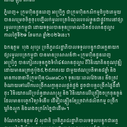
ភ្នំពេញ៖ ក្រុមហ៊ុនដូនពេញ អាហ្គ្រីកូ ជាក្រុមហ៊ុនកសិកម្មដំបូងគេមួយ
បានសម្រេចចិត្តចុះបញ្ជីលក់មូលបត្របំណុលរបស់ខ្លួនជាផ្លូវការនៅផ្សា
រមូលបត្រកម្ពុជា ដោយទទួលបានទុនប្រមាណជិត៥០លានដុល្លារ
កាលថ្ងៃទី២១ ខែមករា ឆ្នាំ២០២៦នេះ។
ឯកឧត្តម ហុង សុហួរ ប្រតិភូរាជរដ្ឋាភិបាលទទួលបន្ទុកជាអគ្គនាយក
ផ្សារមូលបត្រកម្ពុជា បានមានប្រសាសន៍ថា «ក្រុមហ៊ុនដូនពេញ
អាហ្វ្រិកូ បានកៀរគរទុនក្នុងទំហំ៤៩លានដុល្លារ ពីវិនិយោគិនគុណវុឌ្ឍិ
ដោយមានអត្រាគូប៉ុង៥,២៥ភាគរយ ជាមួយឥណប្រតិទាន៨ឆ្នាំ និង
មានការធានាពីក្រុមហ៊ុន GuaraCo។ ទុនរយៈពេលវែងនេះ នឹងត្រូវ
ចំណាយទៅលើការពង្រីកសក្តានុពលផ្គត់ផ្គង់ ដូចជាបន្តពង្រីកផ្ទៃដីដាំ
ដុះ វិនិយោគលើប្រព័ន្ធធារាសាស្ត្រ និង វិនិយោគលើគ្រឿងចក្រធុនធ្ងន់
ដែលមានបច្ចេកវិទ្យាទំនើប ដើម្បីពន្លឿនខ្សែច្រវាក់ផលិតកម្ម ពង្រីក
ឃ្លាំងស្តុក និងរោងចក្រកែច្នៃជាដើម»។
ចំណែកឯកឧត្តម ស៊ូ សុជាតិ ប្រតិភូរាជរដ្ឋាភិបាលទទួលបន្ទុកជាអគ្គ