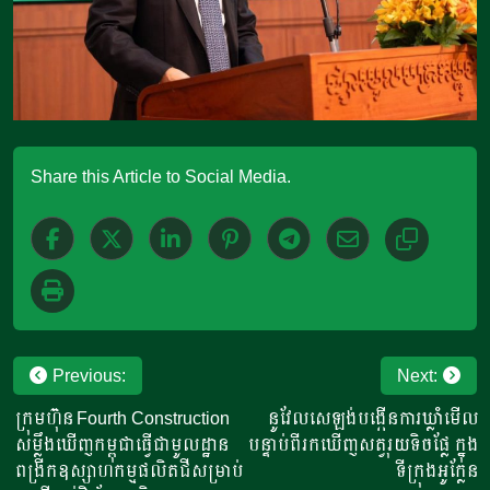
Share this Article to Social Media.
Post
Previous:
Next:
navigation
ក្រុមហ៊ុន Fourth Construction​
នូវែលសេឡង់បង្កើនការឃ្លាំមើល
សម្លឹងឃើញកម្ពុជាធ្វើជាមូលដ្ឋាន​​​
បន្ទាប់ពីរកឃើញសត្វរុយទិចផ្លែ ក្នុង
ពង្រីកឧស្សាហកម្មផលិតជីសម្រាប់
ទីក្រុងអូក្លែន