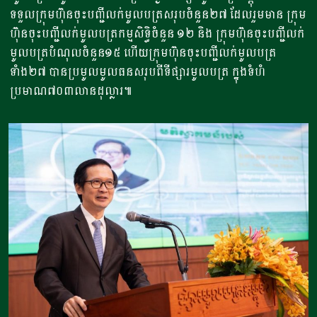
ទទួលក្រុមហ៊ុនចុះបញ្ជីលក់មូលបត្រសរុបចំនួន២៧ ដែលរួមមាន ក្រុម
ហ៊ុនចុះបញ្ជីលក់មូលបត្រកម្មសិទ្ធិចំនួន ១២ និង ក្រុមហ៊ុនចុះបញ្ជីលក់
មូលបត្របំណុលចំនួន១៥ ហើយក្រុមហ៊ុនចុះបញ្ជីលក់មូលបត្រ
ទាំង២៧ បានប្រមូលមូលធនសរុបពីទីផ្សារមូលបត្រ ក្នុងទំហំ
ប្រមាណ៧០៣លានដុល្លារ៕