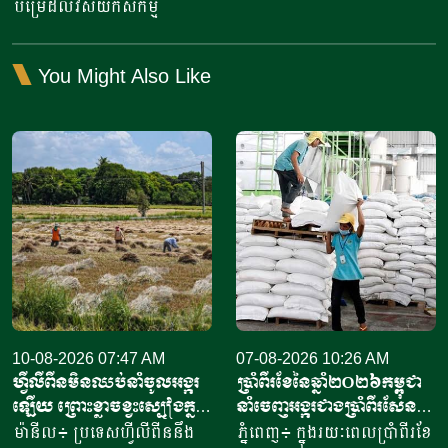
បម្រើដល់​វិស័យកសិកម្ម​
You Might Also Like
10-08-2026 07:47 AM
07-08-2026 10:26 AM
ហ្វីលីពីនមិនឈប់នាំចូលអង្ករ
ប្រាំពីរខែនៃឆ្នាំ​២០២៦កម្ពុជា
ឡើយ ព្រោះខ្លាចខ្វះស្បៀងក្នុង
នាំចេញអង្ករជាងប្រាំពីរសែន​
ស្រុក បង្កឡើងដោយ
តោន គិតជាទឹកប្រាក់​
ម៉ានីល៖ ប្រទេសហ្វីលីពីននឹង
ភ្នំពេញ៖ ក្នុងរយៈពេលប្រាំពីរខែ