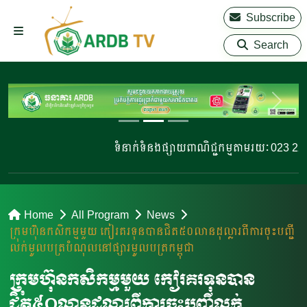
Subscribe
Search
ទំនាក់ទំនងផ្សាយពាណិជ្ជកម្មតាមរយៈ 023 220 81
Home
All Program
News
ក្រុមហ៊ុនកសិកម្មមួយ កៀរគរទុនបានជិត៥០លានដុល្លារពីការចុះបញ្ជី
លក់មូលបត្របំណុលនៅផ្សារមូលបត្រកម្ពុជា
ក្រុមហ៊ុនកសិកម្មមួយ កៀរគរទុនបាន
ជិត៥០លានដុល្លារពីការចុះបញ្ជីលក់