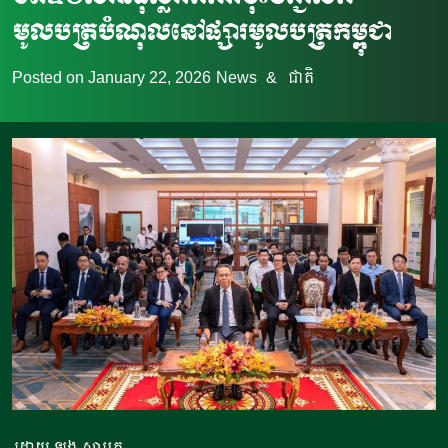
មូលបត្របំណុលនៅផ្សារមូលបត្រកម្ពុជា
Posted on
January 22, 2026
News
&
ជាតិ
ដោយ ឡុង សារេត