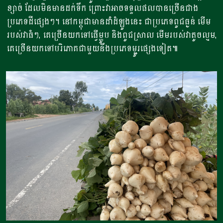
ខ្សាច់ ដែល​មិនមាន​ដក់​ទឹក ព្រោះ​វា​អាច​ទទួលផល​បាន​ច្រើនជាង​
ប្រភេទ​ដី​ផ្សេងៗ​។ នៅ​កម្ពុ​ជាមាន​ដាំដំឡូង​នេះ ជា​ប្រភេទ​ពូជ​ធ្ងន់ មើម​
របស់​វា​ធំៗ​, គេ​ច្រើន​យកទៅ​ធ្វើ​ម្ហូប និង​ពូជ​ស្រាល មើម​របស់​វា​តូច​ល្មម​,
គេ​ច្រើន​យកទៅ​បរិភោគ​ជាមួយនឹង​ប្រភេទ​ម្ជូរ​ផ្សេងទៀត​៕