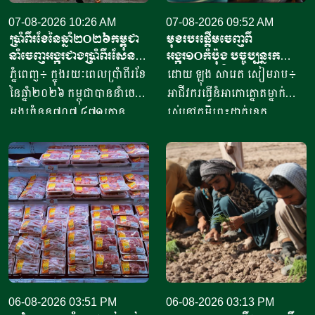
07-08-2026 10:26 AM
07-08-2026 09:52 AM
ប្រាំពីរខែនៃឆ្នាំ​២០២៦កម្ពុជា
មុខរបរផ្តើមចេញពី
នាំចេញអង្ករជាងប្រាំពីរសែន​
អង្ករ១០កំប៉ុង​ បច្ចុប្បន្ន​រក
តោន គិតជាទឹកប្រាក់​
ចំណូលបាន​ជិត១០លានរៀល
ភ្នំពេញ៖ ក្នុងរយៈពេលប្រាំពីរខែ
ដោយ ឡុង សារេត​ សៀមរាប៖ ​
ជាង៤១៥លានដុល្លារ
ក្នុងមួយថ្ងៃ
នៃឆ្នាំ២០២៦ កម្ពុជាបាននាំចេញ
អាជីវករ​​ធ្វើនំអាកោត្នោត​ម្នាក់
អង្ករចំនួន៧០៧ ៤៧១តោន​
រស់នៅភូមិព្រះដាក់ខេត្ត
តាមរយៈក្រុមហ៊ុននាំចេញអង្ករ
សៀមរាប​ ​​ក្នុងឆ្នាំ​២០២០​ បាន
ចំនួន៦១ក្រុមហ៊ុន ដោយនាំ
ចាប់ផ្តើម​ដំបូង​ចេញពីអង្ករ​
ចេញទៅកាន់គោលដៅចំនួន៦៦
១០កំប៉ុង ឬមានទម្ងន់​ប្រហែល​បី
ដែលក្នុងនោះទៅកាន់បណ្តា
គីឡូក្រាម រហូតមកដល់ឆ្នាំ​
ប្រទេសនៅក្នុងតំបន់អឺរ៉ុប
២០២៦នេះ អាច​លក់នំបាន​ពី៤
ចំនួន៣៣ ​បានបរិមាណអង្ករ
០០០ ទៅ​៨០០០នំ​ គិតជាប្រាក់
ចំនួន២០៧ ១៥៧តោន គិតជា
ចំណូលសរុបបានពីបីលានដល់​
ទឹកប្រាក់ចំនួន១៥៦,៤៥​លាន
ប្រាំបីលានរៀល​ក្នុងមួយថ្ងៃ​។ អ្នក
ដុល្លារ។ ឧកញ៉ា ឡាយ ឈុនហួ
ស្រី ថ្លុង ថាន ម្ចាស់ហាង​យីហោ
ប្រធានសហព័ន្ធស្រូវអង្ករកម្ពុជា
06-08-2026 03:51 PM
“អាកោត្នោតព្រះដាក់” នៅឃុំព្រះ
06-08-2026 03:13 PM