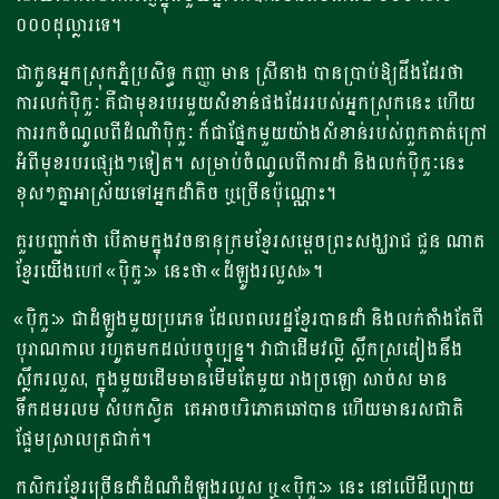
០០០ដុល្លារទេ។
ជាកូនអ្នកស្រុកភ្នំប្រសិទ្ធ កញ្ញា មាន ស្រីនាង បានប្រាប់ឱ្យដឹងដែរថា
ការលក់ប៉ិកួៈ គឺជាមុខរបរមួយសំខាន់ផងដែររបស់អ្នកស្រុកនេះ ហើយ
ការរកចំណូលពីដំណាំប៉ិកួៈ ក៏ជាផ្នែកមួយយ៉ាងសំខាន់របស់ពួកគាត់ក្រៅ
អំពីមុខរបរផ្សេងៗទៀត។ សម្រាប់ចំណូលពីការដាំ និងលក់ប៉ិកួៈនេះ
ខុសៗគ្នាអាស្រ័យទៅអ្នកដាំតិច ឬច្រើនប៉ុណ្ណោះ។
គួរបញ្ជាក់ថា​ បើតាម​ក្នុង​វចនានុក្រម​ខ្មែរ​សម្តេចព្រះសង្ឃរាជ ជួន ណាត
ខ្មែរ​យើង​ហៅ «​ប៉ិកួៈ​» នេះ​ថា «​ដំឡូង​រលួស​»​។ ​
«​ប៉ិកួៈ​» ជា​ដំឡូង​មួយ​ប្រភេទ​ ដែល​ពលរដ្ឋខ្មែរបានដាំ និងលក់តាំងតែពី
បុរាណកាល រហូតមកដល់បច្ចុប្បន្ន។ វា​ជាដើម​វល្លិ ស្លឹក​ស្រដៀង​នឹង​
ស្លឹក​រលួស​, ក្នុង​មួយ​ដើម​មាន​មើម​តែមួយ រាងច្រឡោ សា​ច់ស មាន​
ទឹកដម​រលម សំបក​ស្វិត​ គេ​អាច​បរិភោគ​ឆៅ​បាន ហើយ​មាន​រសជាតិ​
ផ្អែម​ស្រាល​ត្រជាក់​។
កសិករ​ខ្មែរ​ច្រើន​ដាំ​ដំណាំ​ដំឡូង​រលួស ឬ​ «​ប៉ិកួៈ​» នេះ នៅលើ​ដីល្បាយ