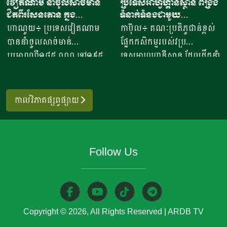
វៀតណាម នាំចូលសាច់មាន់
ប្រទេសអាហ្វហ្គានីស្ថាន ពង្រឹង
បានមានប្រសាសន៍ថា ការនាំ
ដាក់​ ស្រុក​បន្ទាយស្រី ខេត្ត
ជិតពីរសែនតោន ក្នុង
ទំនាក់ទំនងជាមួយ
ចេញអង្ករសម្រាប់ឆ្នាំ២០២៦នេះ
សៀមរាប​ បានឱ្យដឹង​ថា មុខរបរ
ឆមាសទី១ ដោយភាគច្រើននាំ
ប្រទេសម៉ុលដូវ៉ា ដើម្បីជំរុញ
ហាណូយ៖ ប្រទេសវៀតណាម
កាប៊ុល៖ គណៈប្រតិភូជាន់ខ្ពស់
នឹងសម្រេចបានជោគជ័យតាម
ធ្វើនំអាកោត្នោត​លក់ជូនប្រជា
ចូលពីអាម៉េរិក
កិច្ចសហប្រតិបត្តិការផ្នែក
បាននាំចូលសាច់មាន់
ផ្នែកកសិកម្មរបស់វប្រ
ផែនការ ហើយ​មិនមានបញ្ហាអ្វី
ពលរដ្ឋនិងភ្ញៀវទេសចរណ៍
វិទ្យាសាស្ត្រ និងកសិកម្ម
ប្រមាណពី១៨៥ ០០០ ទៅ១៩៥
ទេសអាហ្វហ្គានីស្ថាន ដែលដឹកនាំ
ចោទនោះទេ ជាពិសេស ស្រប
អន្តរជាតិ​ ក្នុងពេលសព្វថ្ងៃនេះ
០០០តោន នៅក្នុងឆមាសទី១ នៃ
ដោយអនុរដ្ឋមន្ត្រី លោក សាដៀ
តាមផែនការដាក់ចេញនៅ
អ្នកស្រីបានចាប់ផ្តើម​នៅឆ្នាំ​
ឆ្នាំ២០២៦នេះ ដោយក្នុងនោះការ
អាហ្សាម អូសម៉ានី (Sadr Azam
ឆ្នាំ២០១០ របស់ប្រមុខដឹកនាំរាជ
២០២០​ ​ជាមួយនិងអង្ករ​ចំនួន​
នាំចូលពីសហរដ្ឋអាម៉េរិក មាន
Osmani) បានទៅបំពេញទស្សន
រដ្ឋាភិបាល ដឹកនាំរបស់ស
កាលវិភាគផ្សព្វផ្សាយ
១០កំប៉ុង នៅ​ក្នុងសម័យកាលនៃ
រហូតដល់ជិត៦២ភាគរយនៃ
កិច្ចនៅប្រទេសម៉ុលដូវ៉ា ចាប់ពី
ម្តេចតេជោ ហ៊ុន សែន ជាអតីត
ការរីករាលដាលនៃជំងឺកូវីដ​១៩​
បរិមាណនាំចូលសរុប។ ការនាំ
ថ្ងៃទី២ ដល់ទី៧ ខែសីហា
នាយករដ្ឋមន្រ្តី រហូតដល់នីតិ
នៅពេល​ប្រជាពលរដ្ឋភាគច្រើន​
ចូលនេះ មានតម្លៃទឹកប្រាក់
ឆ្នាំ២០២៦ ដើម្បីពង្រឹងកិច្ចសហ
កាលទី៧ របស់សម្តេចធិបតី ហ៊ុន
ក៏ដូចជាអ្នកស្រីបាត់បង់ការងារ
Follow Us
ប្រមាណពី១៩០ ទៅ២០៥លាន
ប្រតិបត្តិការរវាងប្រទេសទាំងពីរ
ម៉ាណែត នាយកដ្ឋមន្រ្តី។​​ ឧកញ៉ា
ហើយ​នំអាកោត្នោតជាចំណីមួយ
ដុល្លារ ខណៈពេលការនាំចូល
លើវិស័យស្រាវជ្រាវវិទ្យាសាស្ត្រ
បញ្ជាក់ថា ជាលទ្ធផលត្រឹមប្រាំ
ប្រភេទ​ ដែលប្រជាពលរដ្ឋរស់នៅ
សាច់ និងគ្រឿងក្នុង បានកើន
បច្ចេកវិទ្យាកសិកម្មទំនើប និងការ
ពីរខែនេះ កម្ពុជានាំចេញបាន
ក្នុងតំបន់​និយម​ពិសា។​ អ្នកស្រី
ឡើងពី២៦ ទៅ៣៧,៦ភាគរយ
គ្រប់គ្រងសត្វល្អិតចង្រៃ។
ជាង៧០៧ ៤៧១តោន​ ធៀបនឹង
លើកឡើង​ថា នៅក្នុងសម័យកូវីដ​
ប្រៀបធៀបនឹងរយៈពេលដូចគ្នា
មន្ត្រីអាហ្វហ្គានីស្ថានមានបំណង
ឆ្នាំមុន​មានកំណើន៤០ភាគរយ
១៩ ​នំចំណី​ដែលប្រជាពលរដ្ឋ​
Copyright © 2026, All Rights Reserved
|
ARDB TV
កាលពីឆ្នាំ២០២៥។ សមាគម
ប្រើប្រាស់ជំនាញ និងបទ
ដែលទទួលបានលទ្ធផលតាម
អាចហូបបានមានសភាព​ក្តៅ​ៗ​