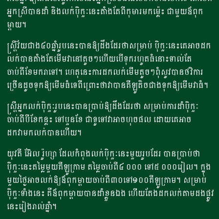
អ្នកស្រីបានដាំ និងលក់ប៉ិកួៈនេះតាំងតែពីកុមារមកម្ល៉េះ ជាមួយឪពុក
ម្តាយ។
ស្រ្តីវ័យជាង៤០ឆ្នាំរូបនេះបានឱ្យដឹងដែរថាសម្រាប់ ប៉ិកួៈនេះគេអាចដក
លក់បានតាំងតែមើមវានៅតូចៗហើយបើទុករហូតធំនោះទាល់តែ
ចាប់ពីខែមករាទៅ។ ហេតុនេះការដកលក់មើមតូចៗពុំសូវបានថវិការ
ច្រើនដូចទុកឱ្យមើមធំទេពីព្រោះថាវាបានគីឡូតិចជាងទុកឱ្យមើមវាធំ។
ស្រ្តីអ្នកលក់ប៉ិកួៈរូបនេះបានប្រាប់ឱ្យដឹងដែរថា សម្រាប់ការដាំប៉ិកួៈ
ចាប់ពីបីខែកន្លះ ទៅបួនខែ ជាទូទៅវាអាចហុចផល ដោយគេអាច
ដកវាមកលក់បានហើយ។
យុវតី អ៊ែល រ៉ូហ្សា ដែលកំពុងលក់ប៉ិកួៈនេះមួយរូបដែរ បានប្រាប់ថា
ប៉ិកួៈនេះតម្លៃមួយគីឡូក្រាម តម្លៃចាប់ពី៤ ០០០ ទៅ៥ ០០០រៀល។ ក្នុង
មួយថ្ងៃអាចលក់ឱ្យឪពុកម្តាយចាប់ពី៣០ទៅ១០០គីឡូក្រាម។ សម្រាប់
ប៉ិកួៈទាំងនេះ គឺឪពុកម្តាយបានដាំខ្លួនឯង ហើយតែងដកលក់តាមដងផ្លូវ
នេះរៀងរាល់ឆ្នាំ។