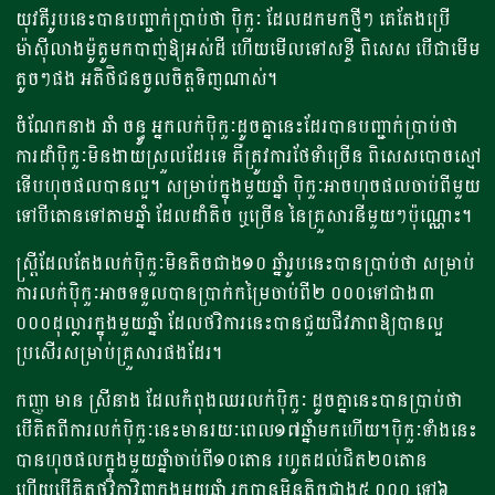
យុវតីរូបនេះបានបញ្ជាក់ប្រាប់ថា ប៉ិកួៈ ដែលដកមកថ្មីៗ គេតែងប្រើ
ម៉ាស៊ីលាងម៉ូតូមកបាញ់ឱ្យអស់ដី ហើយមើលទៅសខ្ចី ពិសេស បើជាមើម
តូចៗផង អតិថិជនចូលចិត្តទិញណាស់។
ចំណែកនាង ឆាំ ចន្ធូ អ្នកលក់ប៉ិកួៈដូចគ្នានេះដែរបានបញ្ជាក់ប្រាប់ថា
ការដាំប៉ិកួៈមិនងាយស្រួលដែរទេ គឺត្រូវការថែទាំច្រើន ពិសេសបោចស្មៅ
ទើបហុចផលបានល្អ។ សម្រាប់ក្នុងមួយឆ្នាំ ប៉ិកួៈអាចហុចផលចាប់ពីមួយ
ទៅបីតោនទៅតាមឆ្នាំ ដែលដាំតិច ឬច្រើន នៃគ្រួសារនីមួយៗប៉ុណ្ណោះ។
ស្រ្តីដែលតែងលក់ប៉ិកួៈមិនតិចជាង១០ ឆ្នាំរូបនេះបានប្រាប់ថា សម្រាប់
ការលក់ប៉ិកួៈអាចទទួលបានប្រាក់កម្រៃចាប់ពី២ ០០០ទៅជាង៣
០០០ដុល្លារក្នុងមួយឆ្នាំ ដែលថវិការនេះបានជួយជីវភាពឱ្យបានល្អ
ប្រសើរសម្រាប់គ្រួសារផងដែរ។
កញ្ញា មាន ស្រីនាង ដែលកំពុងឈរលក់ប៉ិកួៈ ដូចគ្នានេះបានប្រាប់ថា
បើគិតពីការលក់ប៉ិកួៈនេះមានរយៈពេល១៧ឆ្នាំមកហើយ។ប៉ិកួៈទាំងនេះ
បានហុចផលក្នុងមួយឆ្នាំចាប់ពី១០តោន រហូតដល់ជិត២០តោន
ហើយបើគិតថវិកាវិញក្នុងមួយឆ្នាំ រកបានមិនតិចជាង៥ ០០០ ទៅ៦