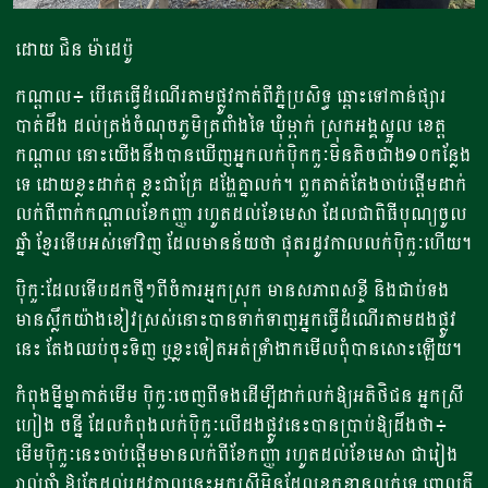
ដោយ ជិន ម៉ាដេប៉ូ
កណ្តាល៖​ បើគេធ្វើដំណើរតាមផ្លូវកាត់ពីភ្នំប្រសិទ្ធ ឆ្ពោះទៅកាន់ផ្សារ
បាត់ដឹង ដល់ត្រង់ចំណុចភូមិ​ត្រពាំងទៃ ឃុំម្កាក់ ស្រុកអង្គស្នួល ខេត្ត
កណ្តាល នោះយើងនឹងបានឃើញអ្នកលក់ប៉ិកកួៈមិនតិចជាង១០កន្លែង
ទេ ដោយខ្លះដាក់តុ ខ្លះជាគ្រែ ដង្ហែគ្នាលក់។ ពួកគាត់តែងចាប់ផ្តើមដាក់
លក់ពីពាក់កណ្តាលខែកញ្ញា រហូតដល់ខែមេសា ដែលជាពិធីបុណ្យចូល
ឆ្នាំ ខ្មែរទើបអស់ទៅវិញ ដែលមានន័យថា ផុតរដូវកាលលក់ប៉ិកួៈហើយ។
ប៉ិកួៈដែលទើបដកថ្មីៗពីចំការអ្មកស្រុក មានសភាពសខ្ចី និងជាប់ទង
មានស្លឹកយ៉ាងខៀវស្រស់នោះបានទាក់ទាញអ្នកធ្វើដំណើរតាមដងផ្លូវ
នេះ តែងឈប់ចុះទិញ ឬខ្លះទៀតអត់ទ្រាំងាកមើលពុំបានសោះឡើយ។
កំពុងម្នីម្នាកាត់មើម ប៉ិកួៈចេញពីទងដើម្បីដាក់លក់ឱ្យអតិថិជន ​អ្នកស្រី
ហៀង ចន្នី ដែលកំពុងលក់ប៉ិកួៈលើដងផ្លូវនេះបានប្រាប់ឱ្យដឹងថា៖
មើមប៉ិកួៈនេះចាប់ផ្តើមមានលក់ពីខែកញ្ញា រហូតដល់ខែមេសា ជារៀង
រាល់ឆ្នាំ ឱ្យតែដល់រដូវកាលនេះអ្នកស្រីមិនដែលខកខានលក់ទេ ពោលគឺ