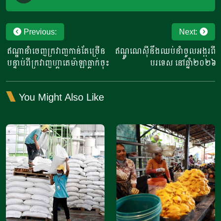
Post
Previous:
Next:
navigation
​ឥណ្ឌា​នាំចេញក្រវាញកាន់តែច្រើន ​
ឥណ្ឌូណេស៊ីនឹងឈប់នាំចូលអង្ករពី
បន្ទាប់ពីក្រវាញ​​ហ្គាតេម៉ាឡាធ្លាក់ចុះ
បរទេស នៅឆ្នាំ២០២៦
You Might Also Like