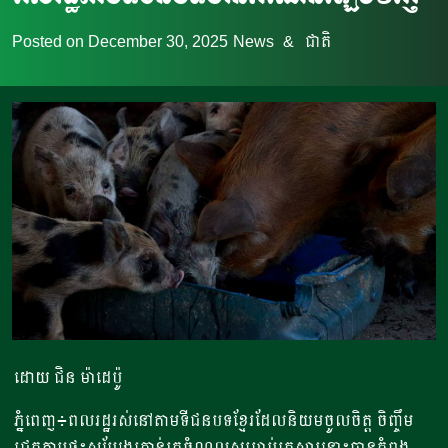
Posted on
December 30, 2025
News
&
ជាតិ
ដោយ ជិន ម៉ាដេប៉ូ
ភ្នំពេញ៖ពលរដ្ឋរស់នៅតាមទីជនបទខ្មែរដែលនិយមចូលចិត្ត ចិញ្ចឹម
ជ្រូកតាមផ្ទះសម្បែងគ្រាន់រកចំណូលសម្រាប់គ្រួសារនោះបានកំពុង