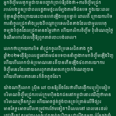
អ្នកចិញ្ចឹមសត្វកម្ពុជាបានបញ្ជាក់ប្រាប់ឱ្យដឹងថា៖ការចិញ្ចឹមជ្រូក
របស់បងប្អូនប្រជាពលរដ្ឋតាមផ្ទះសម្បែងតាមទីជនបទ ក្នុងរយៈពេល
ប៉ុន្មានឆ្នាំចុងក្រោយនេះបានហក់ឡើងបន្តបន្ទាប់ ពោលគឺ ក្រោយការបិទ
ការនាំចូលជ្រូកទាំងស្រុងពីបណ្តាប្រទេសជិតខាង​ដែលជាមូលហេតុ
ចម្បងបំផុតដែលជ្រូកមានតម្លៃថោក ហើយកសិករចិញ្ចឹម ពុំចេំណេញថ្លៃ
ចំណីអាហារដែលធ្វើឱ្យពួកគាត់បោះបង់ចោល។
លោកថាក្រោយការបិទ នាំជ្រូកចូលពីប្រទេសជិតខាង ក្នុង
ឆ្នាំ២០២១ធ្វើឱ្យពលរដ្ឋនៅតាមជនបទបាននាំគ្នាងាកមកចិញ្ចឹមឡើងវិញ
ហើយបើលោកប៉ាន់ប្រមាណនោះគឺបានកើនឡើង៤០ភាគរយ។ការ
ចិញ្ចឹមនេះដែរដោយសារពួកគាត់អាចរកប្រាក់ចំណេញបាន
ហើយបើទោះខាតនោះក៏តិចតួចដែរ។
យ៉ាងណាក្តីលោក ស្រ៊ុន ពៅ បានឱ្យដឹងដែរថាបើគេធ្វើការប្រៀបធៀប
បរិមាណចិញ្ចឹមជ្រូករបស់ក្រុមហ៊ុនឯកជននៅកម្ពុជានោះឃើញថាមាន
បរិមាណច្រើនក្បាល ហើយអាចផ្គត់ផ្គង់បានគ្រប់គ្រាន់លើទីផ្សារ
មានខែខ្លះអាចលើសតម្រូវការថែមទៀត។ពិសេសនៅ ពេលនេះដល់
រដូវត្រីត្រូវ តម្រូវការសាច់ជ្រូកធ្លាក់ចុះវិញខ្លះជារឿងធម្មតា ប៉ុន្តែចុងឆ្នាំ