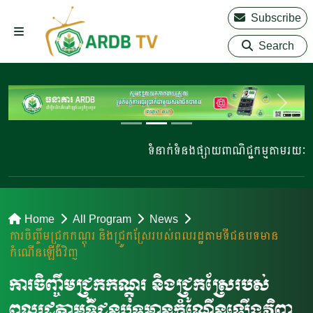
Subscribe
Search
ទំនាក់ទំនងផ្សាយពាណិជ្ជកម្មតាមរយៈ 023 2
Home
All Program
News
ការចិញ្ចឹមជ្រូកកណ្តុរ និងជ្រូកស្រែរបស់​ពលរដ្ឋតាមទីជនបទមាន
កំណើនឡើងវិញ
ការចិញ្ចឹមជ្រូកកណ្តុរ និងជ្រូកស្រែរបស់​
ពលរដ្ឋតាមទីជនបទមានកំណើនឡើងវិញ