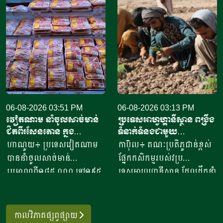
ចំនួន៦១ក្រុមហ៊ុន ដោយនាំ
ចាប់ផ្តើម​ដំបូង​ចេញពីអង្ករ​
ចេញទៅកាន់គោលដៅចំនួន៦៦
១០កំប៉ុង ឬមានទម្ងន់​ប្រហែល​បី
ដែលក្នុងនោះទៅកាន់បណ្តា
គីឡូក្រាម រហូតមកដល់ឆ្នាំ​
ប្រទេសនៅក្នុងតំបន់អឺរ៉ុប
២០២៦នេះ អាច​លក់នំបាន​ពី៤
ចំនួន៣៣ ​បានបរិមាណអង្ករ
០០០ ទៅ​៨០០០នំ​ គិតជាប្រាក់
ចំនួន២០៧ ១៥៧តោន គិតជា
ចំណូលសរុបបានពីបីលានដល់​
ទឹកប្រាក់ចំនួន១៥៦,៤៥​លាន
ប្រាំបីលានរៀល​ក្នុងមួយថ្ងៃ​។ អ្នក
ដុល្លារ។ ឧកញ៉ា ឡាយ ឈុនហួ
ស្រី ថ្លុង ថាន ម្ចាស់ហាង​យីហោ
ប្រធានសហព័ន្ធស្រូវអង្ករកម្ពុជា
06-08-2026 03:51 PM
“អាកោត្នោតព្រះដាក់” នៅឃុំព្រះ
06-08-2026 03:13 PM
វៀតណាម នាំចូលសាច់មាន់
ប្រទេសអាហ្វហ្គានីស្ថាន ពង្រឹង
បានមានប្រសាសន៍ថា ការនាំ
ដាក់​ ស្រុក​បន្ទាយស្រី ខេត្ត
ជិតពីរសែនតោន ក្នុង
ទំនាក់ទំនងជាមួយ
ចេញអង្ករសម្រាប់ឆ្នាំ២០២៦នេះ
សៀមរាប​ បានឱ្យដឹង​ថា មុខរបរ
ឆមាសទី១ ដោយភាគច្រើននាំ
ប្រទេសម៉ុលដូវ៉ា ដើម្បីជំរុញ
ហាណូយ៖ ប្រទេសវៀតណាម
កាប៊ុល៖ គណៈប្រតិភូជាន់ខ្ពស់
នឹងសម្រេចបានជោគជ័យតាម
ធ្វើនំអាកោត្នោត​លក់ជូនប្រជា
ចូលពីអាម៉េរិក
កិច្ចសហប្រតិបត្តិការផ្នែក
បាននាំចូលសាច់មាន់
ផ្នែកកសិកម្មរបស់វប្រ
ផែនការ ហើយ​មិនមានបញ្ហាអ្វី
ពលរដ្ឋនិងភ្ញៀវទេសចរណ៍
វិទ្យាសាស្ត្រ និងកសិកម្ម
ប្រមាណពី១៨៥ ០០០ ទៅ១៩៥
ទេសអាហ្វហ្គានីស្ថាន ដែលដឹកនាំ
ចោទនោះទេ ជាពិសេស ស្រប
អន្តរជាតិ​ ក្នុងពេលសព្វថ្ងៃនេះ
០០០តោន នៅក្នុងឆមាសទី១ នៃ
ដោយអនុរដ្ឋមន្ត្រី លោក សាដៀ
តាមផែនការដាក់ចេញនៅ
អ្នកស្រីបានចាប់ផ្តើម​នៅឆ្នាំ​
ឆ្នាំ២០២៦នេះ ដោយក្នុងនោះការ
អាហ្សាម អូសម៉ានី (Sadr Azam
ឆ្នាំ២០១០ របស់ប្រមុខដឹកនាំរាជ
២០២០​ ​ជាមួយនិងអង្ករ​ចំនួន​
នាំចូលពីសហរដ្ឋអាម៉េរិក មាន
Osmani) បានទៅបំពេញទស្សន
រដ្ឋាភិបាល ដឹកនាំរបស់ស
កាលវិភាគផ្សព្វផ្សាយ
១០កំប៉ុង នៅ​ក្នុងសម័យកាលនៃ