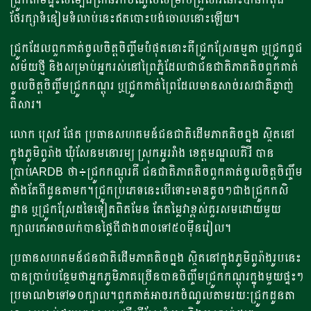
ថែរក្សាទំនៀមទំលាប់នេះឥតបោះបង់ចោលនោះឡើយ។
ជ្រូកដែលពួកគាត់ចូលចិត្តចិញ្ចឹមបំផុតនោះគឺជ្រូកស្រែធម្មតា ឬជ្រូកពូជ
សម័យថ្មី និងសម្រាប់អ្នករស់នៅព្រៃភ្នំដែលជាជនជាតិភាគតិចពួកគាត់
ចូលចិត្តចិញ្ចឹមជ្រូកកណ្តុរ ឬជ្រូកកាត់ព្រៃដែលមានសាច់រសជាតិឆ្ងាញ់
ពិសារ។
លោក ស្រេវ ផែត ប្រធានសហគមន៍ជនជាតិដើមភាគតិចព្នង ស្ថិតនៅ
ក្នុងភូមិពូរ៉ាង ឃុំសែនមនោរម្យ ស្រុកអូររាំង ខេត្តមណ្ឌលគិរី បាន
ប្រាប់ARDB ថា៖ជ្រូកកណ្តុរគឺ ជនជាតិភាគតិចពួកគាត់ចូលចិត្តចិញ្ចឹម
តាំងតែពីដូនតាមក។ជ្រូកប្រភេទនេះបើទោះមាឌតូចៗជាងជ្រូកកសិ
ដ្ឋាន ឬជ្រូកស្រែដទៃទៀតពិតមែន តែតម្លៃវាខ្ពស់គួរសមដោយមួយ
ក្បាលគេអាចលក់បានថ្លៃពីជាង៣០ទៅ៥០ម៉ឺនរៀល។
ប្រធានសហគមន៍ជនជាតិដើមភាគតិចព្នង ស្ថិតនៅក្នុងភូមិពូរ៉ាងរូបនេះ
បានប្រាប់បន្ថែមថាអ្នកភូមិភាគច្រើនបានចិញ្ចឹមជ្រូកកណ្តុរក្នុងមួយផ្ទះៗ
ប្រមាណ២ទៅ១០ក្បាល។ពួកគាត់អាចរកចំណូលតាមរយៈជ្រូកដូនតា