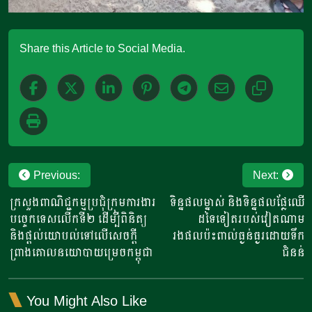
Share this Article to Social Media.
Post
Previous:
Next:
navigation
ក្រសួងពាណិជ្ជកម្មប្រជុំក្រុមការងារ
ទិន្នផលម្នាស់ និងទិន្នផលផ្លែឈើ
បច្ចេកទេសលើកទី២ ដើម្បីពិនិត្យ
ដទៃទៀតរបស់វៀតណាម
និងផ្តល់យោបល់ទៅលើសេចក្តី
រងផលប៉ះពាល់ធ្ងន់ធ្ងរដោយទឹក
ព្រាងគោលនយោបាយម្រេចកម្ពុជា
ជំនន់
You Might Also Like