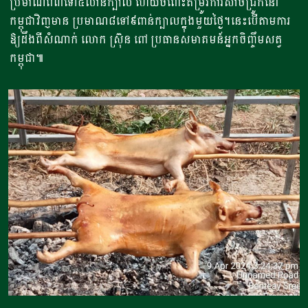
ប្រមាណពី៣ទៅ៥លានក្បាល ហើយចំពោះតម្រូវការសាច់ជ្រូកនៅ
កម្ពុជាវិញមាន ប្រមាណ៨ទៅ៩ពាន់ក្បាលក្នុងមួយថ្ងៃ។នេះបើតាមការ
ឱ្យដឹងពីសំណាក់ លោក ស្រ៊ុន ពៅ ប្រធានសមាគមន៍អ្នកចិញ្ចឹមសត្វ
កម្ពុជា៕