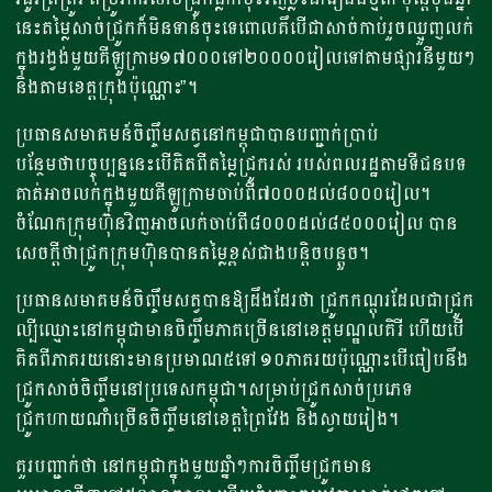
នេះតម្លៃសាច់ជ្រូកក៏មិនទាន់ចុះទេពោលគឹបើជាសាច់កាប់រួចឈ្មួញលក់
ក្នុងរង្វង់មួយគីឡូក្រាម១៧០០០ទៅ២០០០០រៀលទៅតាមផ្សារនីមួយៗ
និងតាមខេត្តក្រុងប៉ុណ្ណោះ”។
ប្រធានសមាគមន៍ចិញ្ចឹមសត្វនៅកម្ពុជាបានបញ្ជាក់ប្រាប់
បន្ថែមថាបច្ចុប្បន្ននេះបើគិតពីតម្លៃជ្រូករស់ របស់ពលរដ្ឋតាមទីជនបទ
គាត់អាចលក់ក្នុងមួយគីឡូក្រាមចាប់ពី៧០០០ដល់៨០០០រៀល។
ចំណែកក្រុមហ៊ុនវិញអាចលក់ចាប់ពី៨០០០ដល់៨៥០០០រៀល បាន
សេចក្តីថាជ្រូកក្រុមហ៊ុនបានតម្លៃខ្ពស់ជាងបន្តិចបន្តួច។
ប្រធានសមាគមន៍ចិញ្ចឹមសត្វបានឱ្យដឹងដែរថា ជ្រូកកណ្តុរដែលជាជ្រូក
ល្បីឈ្មោះនៅកម្ពុជាមានចិញ្ចឹមភាគច្រើននៅខេត្តមណ្ឌលគិរី ហើយបើ
គិតពីភាគរយនោះមានប្រមាណ៥ទៅ ១០ភាគរយប៉ុណ្ណោះបើធៀបនឹង
ជ្រូកសាច់ចិញ្ចឹមនៅប្រទេសកម្ពុជា។សម្រាប់ជ្រូកសាច់ប្រភេទ
ជ្រូកហាយណាំច្រើនចិញ្ចឹមនៅខេត្តព្រៃវែង និងស្វាយរៀង។
គួរបញ្ជាក់ថា នៅកម្ពុជាក្នុងមួយឆ្នាំៗការចិញ្ចឹមជ្រូកមាន