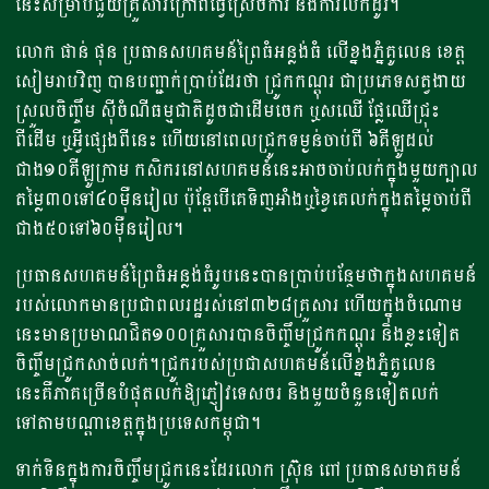
នេះសម្រាប់ជួយគ្រួសារក្រៅពីធ្វើស្រែចំការ និងការលក់ដូរ។
លោក ផាន់ ផុន ប្រធានសហគមន៍ព្រៃធំអន្លង់ធំ លើខ្នងភ្នំគូលេន ខេត្ត
សៀមរាបវិញ បានបញ្ជាក់ប្រាប់ដែរថា ជ្រូកកណ្តុរ ជាប្រភេទសត្វងាយ
ស្រួលចិញ្ចឹម ស៊ីចំណីធម្មជាតិដូចជាដើមចេក ឬសឈើ ផ្លែឈើជ្រុះ
ពីដើម ឬអ្វីផ្សេងពីនេះ ហើយនៅពេលជ្រូកទម្ងន់ចាប់ពី ៦គីឡូដល់
ជាង១០គីឡូក្រាម កសិករនៅសហគមន៍នេះអាចចាប់លក់ក្នុងមួយក្បាល
តម្លៃ៣០ទៅ៤០ម៉ឺនរៀល ប៉ុន្តែបើគេទិញអាំងឬខ្វៃគេលក់ក្នុងតម្លៃចាប់ពី
ជាង៥០ទៅ៦០ម៉ឺនរៀល។
ប្រធានសហគមន៍ព្រៃធំអន្លង់ធំរូបនេះបានប្រាប់បន្ថែមថាក្នុងសហគមន៍
របស់លោកមានប្រជាពលរដ្ឋរស់នៅ៣២៨គ្រួសារ ហើយក្នុងចំណោម
នេះមានប្រមាណជិត១០០គ្រួសារបានចិញ្ចឹមជ្រូកកណ្តុរ និងខ្លះទៀត
ចិញ្ចឹមជ្រូកសាច់លក់។ជ្រូករបស់ប្រជាសហគមន៍លើខ្នងភ្នំគូលេន
នេះគឺភាគច្រើនបំផុតលក់ឱ្យភ្ញៀវទេសចរ និងមួយចំនួនទៀតលក់
ទៅតាមបណ្តាខេត្តក្នុងប្រទេសកម្ពុជា។
ទាក់ទិនក្នុងការចិញ្ចឹមជ្រូកនេះដែរលោក ស្រ៊ុន ពៅ ប្រធានសមាគមន៍