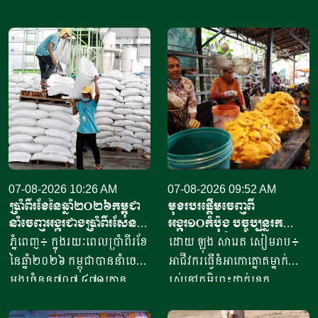
07-08-2026 10:26 AM
07-08-2026 09:52 AM
ប្រាំពីរខែនៃឆ្នាំ​២០២៦កម្ពុជា
មុខរបរផ្តើមចេញពី
នាំចេញអង្ករជាងប្រាំពីរសែន​
អង្ករ១០កំប៉ុង​ បច្ចុប្បន្ន​រក
តោន គិតជាទឹកប្រាក់​
ចំណូលបាន​ជិត១០លានរៀល
ភ្នំពេញ៖ ក្នុងរយៈពេលប្រាំពីរខែ
ដោយ ឡុង សារេត​ សៀមរាប៖ ​
ជាង៤១៥លានដុល្លារ
ក្នុងមួយថ្ងៃ
នៃឆ្នាំ២០២៦ កម្ពុជាបាននាំចេញ
អាជីវករ​​ធ្វើនំអាកោត្នោត​ម្នាក់
អង្ករចំនួន៧០៧ ៤៧១តោន​
រស់នៅភូមិព្រះដាក់ខេត្ត
តាមរយៈក្រុមហ៊ុននាំចេញអង្ករ
សៀមរាប​ ​​ក្នុងឆ្នាំ​២០២០​ បាន