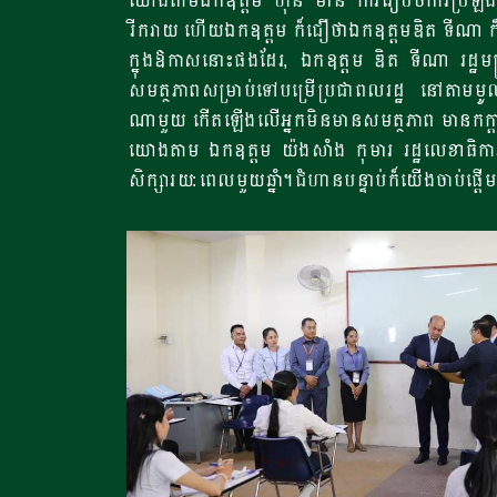
យោងតាមឯកឧត្តម ហ៊ុន ម៉ានី ការរៀបចំការប្រឡងជ
រីករាយ ហើយឯកឧត្តម ក៏ជឿថាឯកឧត្តមឌិត ទីណា ក៏ម
ក្នុងឱកាសនោះផងដែរ, ឯកឧត្តម ឌិត ទីណា រដ្ឋមន្ត
សមត្ថភាពសម្រាប់ទៅបម្រើប្រជាពលរដ្ឋ នៅតាមមូល
ណាមួយ កើតឡើងលើអ្នកមិនមានសមត្ថភាព មានកក្តាច
យោងតាម ឯកឧត្តម យ៉ងសំាង កុមារ រដ្ឋលេខាធិការក្រស
សិក្សារយ:ពេលមួយឆ្នាំ។ជំហានបន្ទាប់ក៏យើងចាប់