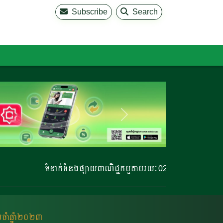
Subscribe
Search
ទំនាក់ទំនងផ្សាយពាណិជ្ជកម្មតាមរយៈ 023 220 810 | 023 220 
រចំាឆ្នំា២០២៣