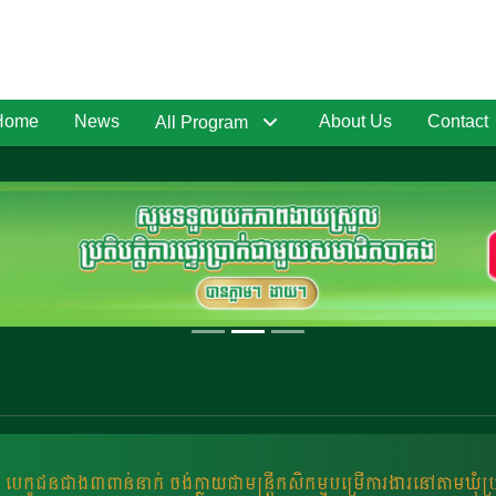
Home
News
About Us
Contact
All Program
បេក្ខជនជាង៣ពាន់នាក់ ចង់ក្លាយជាមន្ត្រីកសិកម្មបម្រើការងារនៅតាមឃុំប្