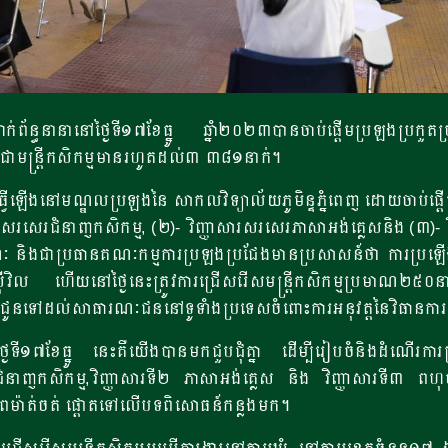
័ន្ធនានានៅថ្ងៃទី១៧ខែធ្នូ ឆ្នំា២០២៣បានចាប់ផ្តើមប្រឡងប្រកួតប្រ
យជាមន្ត្រីកសិកម្មមានរហូតដល់៣ ៣៨១នាក់។
 ធ្វើឡើងនៅមណ្ឌលប្រឡងនៃ សាកលវិទ្យាល័យភូមិន្ទភ្នំពេញ ដោយចាប់ផ្ត
ាសាសរសេរជំនាញកសិកម្ម, (២)- វិញ្ញាសារសរសេរភាសាអង់គ្លេសនិង (៣
រណៈ និងជាប្រធានគណៈកម្មការប្រឡងប្រជែងមានប្រសាសន៍ថា ការប្រឡើងជ្រើ
ាជការស៊ីវិល ហើយនៅថ្ងៃនេះត្រូវការជ្រើសរើសមន្ត្រីកសិកម្មប្រមាណ២៥០
ទៅដល់សាធារណៈជននៅទូទំាងប្រទេសចំពោះការអនុវត្តនៃវិធានការគន្លឹះក
ទី១៧ខែធ្នូ នេះគឺយើងបានមកជួបជុំគ្នា ដើម្បីរៀបចំនិងដំណើរការប្
ំនាញកសិកម្ម,វិញ្ញាសារទី២ ភាសាអង់គ្លេស និង វិញ្ញាសារទី៣ ពហ
ភាពម៉ាត់ចត់ ផ្តោតទៅលើបទពិសោធន៍កន្លងមក។