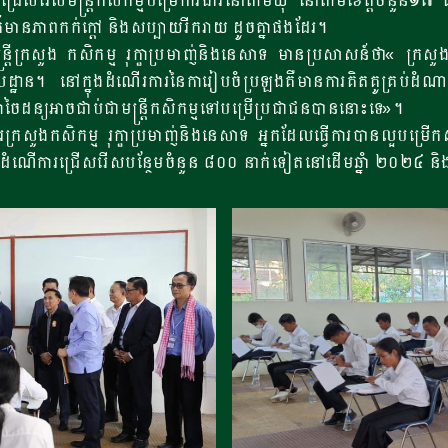
្រើសរើសមន្ត្រីកសិកម្មបម្រើការងារនៅតាមឃុំ នៅតាមខេត្តចំនួន១៧
ានភាពកក់ក្តៅ និងសប្បាយរីករាយ ដូចគ្នាផងដែរ។
្រីក្រសួង កសិកម្ម រុក្ខាប្រមាញ់និងនេសាទ មានប្រសាសន៍ថា« ក្រសួង
ដ្ឋាន។ នៅក្នុងដំណើរការនៃការៀបចំប្រឡងគឺមានការគិតគូគ្រប់ដំណ
ៃដន្យអាចជាប់ជាមន្ត្រីកសិកម្មទៅបម្រើប្រជាជនបាននោះទេ»។
ួងកសិកម្ម រុក្ខាប្រមាញ់និងនេសាទ អ្នកដែលធ្វើការបានល្អបម្រើកសិក
ផ្តើមដំណើការជ្រើសរើសបន្ថែមចំនួន ៨០០ នាក់ទៀតនៅដើមឆ្នាំ ២០