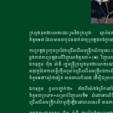
ក្រសួងមុខងារសាធារណៈរួមនិងក្រសួង- ស្ថាប័នពាក់ព
ចំនួន១៧ ដែលមានបេក្ខជនដាក់ពាក្យប្រឡងចង់ក្លា
ការប្រឡងប្រកួតប្រជែងជ្រើសរើសមន្ត្រីកសិកម្មនេះ
ឆ្លងកាត់ការប្រឡងលើវិញ្ញាសាចំនួន៣៖ (១)- វិញ្ញ
ឯកឧត្តម ហ៊ុន ម៉ានី រដ្ឋមន្ត្រីក្រសួងមុខងារសាធា
អនុវត្តផែនការគន្លឹះថ្មីសម្រាប់ជ្រើសរើសមន្ត្រីរ
ចំនួន១៧។ម្យ៉ាងទៀត មានគោលបំណង ដើម្បីជម្រាបជូន
ឯកឧត្តម គូសបញ្ជាក់ថា« តំាងពីម៉ោង៦ព្រឹកនៅថ្ងៃ
ចំនួន៣ប្រភេទ៖សម្រាប់វិញ្ញាសារទី១ សំដៅទៅលើជ
ជ្រើសរើសមន្ត្រីកសិកម្មធ្វើឡើងនៅពេលនេះគឺ មាន