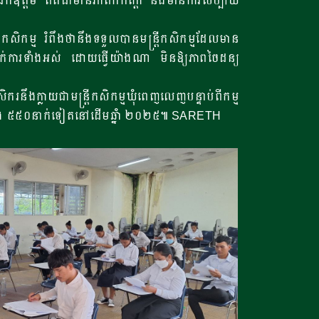
 ឯកឧត្តម ពិតជាមានភាពកក់ក្តៅ និងមានការសប្បាយ
កសិកម្ម រំពឹងថានឹងទទួលបានមន្ត្រីកសិកម្មដែលមាន
ាក់ការទំាងអស់ ដោយធ្វើយ៉ាងណា មិនឱ្យភាពចៃដន្យ
រនឹងក្លាយជាមន្រ្តីកសិកម្មឃុំពេញលេញបន្ទាប់ពីកម្ម
២៤ និង ៥៥០នាក់ទៀតនៅដើមឆ្នាំ ២០២៥៕ SARETH