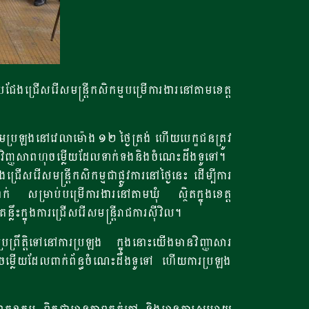
ជែងជ្រើសរើសមន្ត្រីកសិកម្មបម្រើការងារនៅតាមខេត្ត
ើមប្រឡងនៅវេលាម៉ោង ១២ ថ្ងៃត្រង់ ហើយបេក្ខជនត្រូវ
)- វិញ្ញសាពហុចម្លើយដែលទាក់ទងនិងចំណេះដឹងទូទៅ។
សរើសមន្ត្រីកសិកម្មជាផ្លូវការនៅថ្ងៃនេះ ដើម្បីការ
នាក់ សម្រាប់បម្រើការងារនៅតាមឃុំ ស្ថិតក្នុងខេត្ត
្នុងការជ្រើសរើសមន្ត្រីរាជការស៊ីវិល។
រព្រឹត្តិទៅនៅការប្រឡង ក្នុងនោះយើងមានវិញ្ញាសារ
ុចម្លើយដែលពាក់ព័ន្ធចំណេះដឹងទូទៅ ហើយការប្រឡង