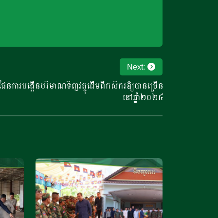
Next:
ែនការបង្កើនបរិមាណទិញវត្ថុដើមពីកសិករឱ្យបានច្រើន
នៅឆ្នំា២០២៤