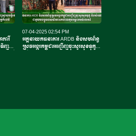
07-04-2025 02:54 PM
ការី
អគ្គនាយកធនាគារ ARDB និងសហព័ន្ធ
លទិញ
ស្រូវអង្ករកម្ពុជាអញ្ជើញចុះសួរសុខទុក្ខ
ចន្ទីដ៏
និងសំណេះសំណាលជាមួយបងប្អូននាយ
ំ
ទាហានកងពលតូចអន្តរាគមន៍លេខ៨