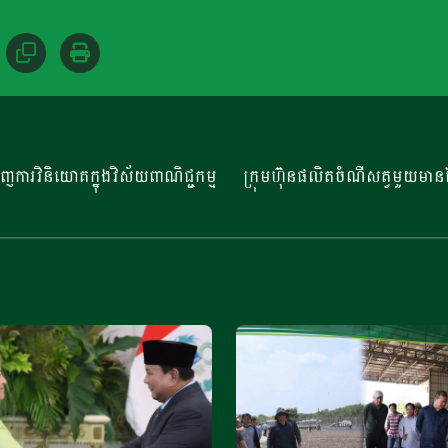
ជំរុញការវិនិយោគក្នុងវិស័យពាណិជ្ជកម្ម
ក្រុមហ៊ុនផលិតចំណីសត្វមួយមានផ