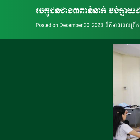
បេក្ខជនជាង៣ពាន់នាក់ ចង់ក្លាយជា
Posted on
December 20, 2023
ព័ត៌មានពេលព្រឹក