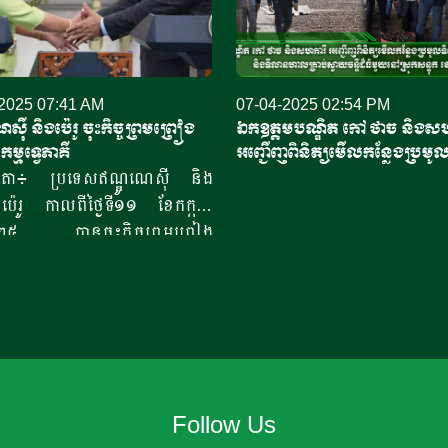
2025 07:41 AM
07-04-2025 02:54 PM
ស៊ី និងប៉េរូ ចុះកិច្ចព្រមព្រៀង
ឯកឧត្តមបណ្ឌិត កៅ ថាច និងសហ
កម្មទ្វេភាគី
អញ្ជើញពិនិត្យមើលកន្លែងប្រមូ
ចន្ទីខេត្តកំពង់ចាម និងទីលានហាល
ារតា៖ ប្រទេសឥណ្ឌូណេស៊ី និង
ធំមួយនៅស្រុកសន្ទុក ខេត្តកំពង់ធ
ប៉េរូ កាលពីថ្ងៃទី១១ ខែកក្កដា
២០២៥ បានចុះកិច្ចព្រមព្រៀង
ជកម្ម ក្នុងពេលមេដឹកនាំប្រទេស
បានជួបប្រជុំគ្នានៅទីក្រុងហ្សាកាតា
់ពីប្រធានាធិបតីអាមេរិក លោក
់ ត្រាំ (Donald Trump) បាន
ត្រាពន្ធ១៩ភាគរយលើការនាំ
្រទេសឥណ្ឌូណេស៊ី។ សារព័ត៌មាន
Follow Us
ា ប៉ុស្ត្តិ៍ របស់ឥណ្ឌូណេស៊ី បាន