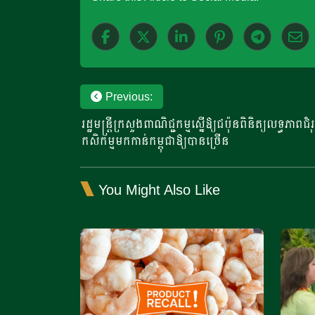
Post
Previous:
រដ្ឋមន្ត្រីក្រសួងពាណិជ្ជកម្មស្នើឱ្យជប៉ុនពិនិត្យលទ្ធភាព
navigation
កសិកម្មមកកាន់កម្ពុជាឱ្យបានច្រើន
You Might Also Like