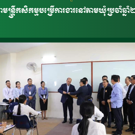
មន្ត្រីកសិកម្មបម្រើការងារនៅតាមឃុំប្រចំាឆ្ន