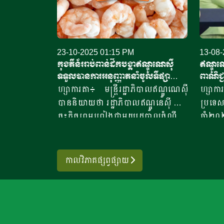
23-10-2025 01:15 PM
13-08-
កុងតឺន័ររាប់ពាន់ដឹកបង្គា​ឥណ្ឌូណេស៊ី​
ឥណ្ឌូណេ
ទទួលបានការអនុញ្ញាតនាំ​ចូល​ទីផ្សា
ពាណិជ្ជ
រអាម៉េរិក
ហ្សាការតា៖ មន្ត្រីរដ្ឋាភិបាលឥណ្ឌូណេស៊ី
ហ្សាក
បាននិយាយថា រដ្ឋាភិបាលឥណ្ឌូនេស៊ី បាន
ប្រទេស
ចុះកិច្ចព្រមព្រៀងជាមួយរដ្ឋបាលចំណី
ឆ្នាំ
អាហារ និងឱសថសហរដ្ឋអាម៉េរិក ដើម្បី
ពាណិជ្
ចាប់ផ្តើមដំណើរការនាំចេញឡើងវិញ នូវ
ទាំងពីរ
ផលិតផលបង្គាឥណ្ឌូនេស៊ីទៅកាន់សហរដ្ឋ
បន្ទាប
កាលវិភាគផ្សព្វផ្សាយ
អាម៉េរិក។ ប្រធានទីភ្នាក់ងារគ្រប់គ្រង និង
ដូណាល
ត្រួតពិនិត្យគុណភាពផលិតផលសមុទ្រ
កំណត់អ
និងនេសាទរបស់ប្រទេសឥណ្ឌូណេស៊ី បាន
ចូលពីប
បញ្ជាក់ថា កិច្ចព្រមព្រៀងនេះ
ហ្សាកាត