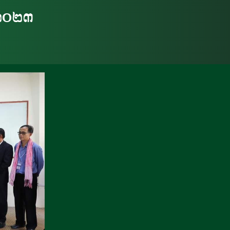
ំា២០២៣