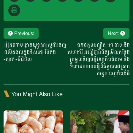
Post
Previous:
Next:
navigation
វៀតណាមផ្តោតយុទ្ធសាស្ត្រនាំចេញ
ឯកឧត្តមបណ្ឌិត កៅ ថាច និង
ផលិតផលក្នុងទិសដៅ បៃតង
សហការី អញ្ជើញពិនិត្យមើលកន្លែង
-ស្អាត -ឌីជីថល
ប្រមូលទិញចន្ទីខេត្តកំពង់ចាម និង
ទីលានហាលចន្ទីដ៏ធំមួយនៅស្រុក
សន្ទុក ខេត្តកំពង់ធំ
You Might Also Like