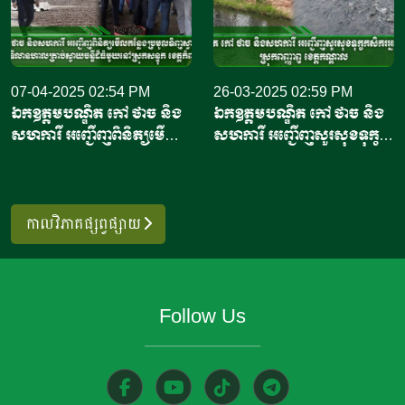
ភ្នាក់ងារគ្រប់គ្រង និងត្រួតពិនិត្យ
ពន្ធ១៩ភាគរយលើការនាំចូលពី
គុណភាពផលិតផលសមុទ្រ និង
ប្រទេសឥណ្ឌូណេស៊ី។ សារ
នេសាទរបស់ប្រទេសឥណ្ឌូណេស៊ី
ព័ត៌មាន ហ្សាកាតា ប៉ុស្ត្តិ៍ របស់
បានបញ្ជាក់ថា កិច្ចព្រមព្រៀង
07-04-2025 02:54 PM
ឥណ្ឌូណេស៊ី បានចេញផ្សាយថា
26-03-2025 02:59 PM
ឯកឧត្តមបណ្ឌិត កៅ ថាច និង
ឯកឧត្តមបណ្ឌិត កៅ ថាច និង
នេះអនុញ្ញាតឱ្យកុងតឺន័ររាប់ពាន់
កិច្ចព្រមព្រៀងធ្វើឡើងក្នុងដំណើរ
សហការី អញ្ជើញពិនិត្យមើល
សហការី អញ្ជើញសួរសុខទុក្ខ
គ្រឿងដឹកបង្គារឥណ្ឌូណេស៊ី ដែល
ទស្សនកិច្ចរបស់ប្រធានាធិបតីប៉េរូ
កន្លែងប្រមូលទិញចន្ទីខេត្ត
កសិករអ្នកចិញ្ចឹមត្រីនៅស្រុក
កំពុងធ្វើដំណើរទៅកាន់សហរដ្ឋ
លោកស្រី ឌីណា បូលួតេ (Dina
កំពង់ចាម និងទីលានហាលចន្ទី
ពញ្ញាឭ ខេត្តកណ្តាល
អាម៉េរិក អាចចូលចតបាន បើ
Boluarte) ដែលត្រូវបាន
ដ៏ធំមួយនៅស្រុកសន្ទុក ខេត្ត
ទោះបីជាបទប្បញ្ញត្តិនាំចូលថ្មីនឹង
ស្វាគមន៍ដោយក្រុម
កំពង់ធំ
កាលវិភាគផ្សព្វផ្សាយ
ចូលជាធរមាននៅចុងខែតុលា
តន្រ្តីកងកិត្តិយស នៅឯវិមាន
ឆ្នាំ២០២៥នេះ។ លោកស្រីបាន
ប្រធានាធិបតី ក្នុងរដ្ឋធានី
និយាយទៀតថា រដ្ឋបាលចំណី
ឥណ្ឌូណេស៊ី។ ប្រធានាធិបតី
អាហារ និងឱសថ របស់សហរដ្ឋ
ឥណ្ឌូណេស៊ី​​ លោក ប្រាបូវូស
Follow Us
អាម៉េរិកបានផ្តល់ការលើកលែង
ស៊ូប៊ីយ៉ាន់តូ (Prabowo
ពិសេសសម្រាប់កុងតឺន័រដឹកបង្គា
Subianto) បានមានប្រសាន៍ថា
រាប់ពាន់គ្រឿង ដែលនឹងទៅដល់
មេដឹកនាំទាំងនេះបានធ្វើជាសាក្សី