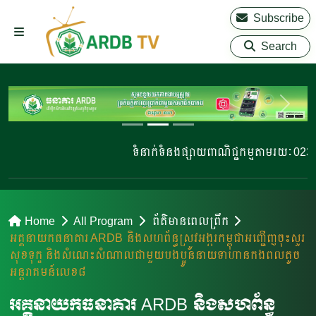
Subscribe
Search
ទំនាក់ទំនងផ្សាយពាណិជ្ជកម្មតាមរយៈ 023 
Home
All Program
ព័ត៌មានពេលព្រឹក
អគ្គនាយកធនាគារ ARDB និងសហព័ន្ធស្រូវអង្ករកម្ពុជាអញ្ជើញចុះសួរ
សុខទុក្ខ និងសំណេះសំណាលជាមួយបងប្អូននាយទាហានកងពលតូច
អន្តរាគមន៍លេខ៨
អគ្គនាយកធនាគារ ARDB និងសហព័ន្ធ