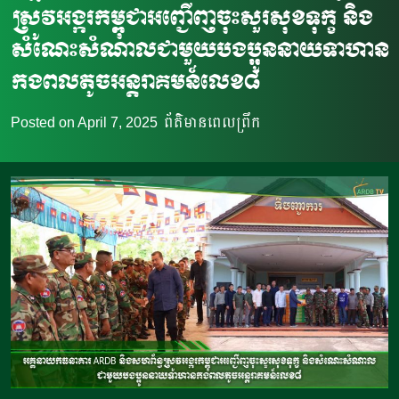
ស្រូវអង្ករកម្ពុជាអញ្ជើញចុះសួរសុខទុក្ខ និង
សំណេះសំណាលជាមួយបងប្អូននាយទាហាន
កងពលតូចអន្តរាគមន៍លេខ៨
Posted on
April 7, 2025
ព័ត៌មានពេលព្រឹក