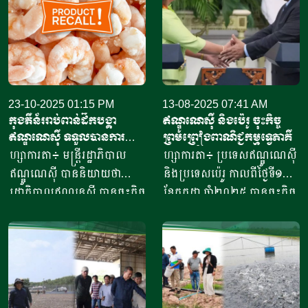
23-10-2025 01:15 PM
13-08-2025 07:41 AM
កុងតឺន័ររាប់ពាន់ដឹកបង្គា​
ឥណ្ឌូណេស៊ី និងប៉េរូ ចុះកិច្ច
ឥណ្ឌូណេស៊ី​ ទទួលបានការ
ព្រមព្រៀងពាណិជ្ជកម្មទ្វេភាគី
អនុញ្ញាតនាំ​ចូល​ទីផ្សារអាម៉េរិក
ហ្សាការតា៖ មន្ត្រីរដ្ឋាភិបាល
ហ្សាការតា៖ ប្រទេសឥណ្ឌូណេស៊ី
ឥណ្ឌូណេស៊ី បាននិយាយថា
និងប្រទេសប៉េរូ កាលពីថ្ងៃទី១១
រដ្ឋាភិបាលឥណ្ឌូនេស៊ី បានចុះកិច្ច
ខែកក្កដា ឆ្នាំ២០២៥ បានចុះកិច្ច
ព្រមព្រៀងជាមួយរដ្ឋបាលចំណី
ព្រមព្រៀងពាណិជ្ជកម្ម ក្នុងពេល
អាហារ និងឱសថសហរដ្ឋ
មេដឹកនាំប្រទេសទាំងពីរបានជួប
អាម៉េរិក ដើម្បីចាប់ផ្តើមដំណើរ
ប្រជុំគ្នានៅទីក្រុងហ្សាកាតា
ការនាំចេញឡើងវិញ នូវ
បន្ទាប់ពីប្រធានាធិបតីអាមេរិក
ផលិតផលបង្គាឥណ្ឌូនេស៊ីទៅកាន់
លោក ដូណាល់ ត្រាំ (Donald
សហរដ្ឋអាម៉េរិក។ ប្រធានទី
Trump) បានកំណត់អត្រា