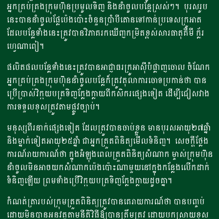
អ្នកគ្រប់គ្រងក្រុមហ៊ុនប្រមូលទិញ និងនាំចូលបន្លែស្រស់ៗ។ បុរសរូប
នេះបាននាំចូលផ្លែប៉េងប៉ោះចំនួនប្រាំបីតោនទៅកាន់ប្រទេសក្រូអាត
ដែលបន្លែទាំងនេះត្រូវបានវិភាគរកឃើញកម្រិតខ្ពស់សារធាតុគីមី ក្ល័រ
ហ្វេណាពៀ។
ផលិតផលបន្លែទាំងនេះត្រូវបានអាជ្ញាធរក្រូអាស៊ីបំផ្លាញចោល ចំណែក
អ្នកគ្រប់គ្រងក្រុមហ៊ុននាំចូលបន្លែក៏ត្រូវតុលាការចោទប្រកាន់ថា បាន
ប្រើប្រាស់វិក្កយបត្រទិញក្លែងក្លាយពីកសិករផ្សេងទៀត ដើម្បីជៀសវាង
ការទទួលខុសត្រូវតាមផ្លូវច្បាប់។
មនុស្សពីរនាក់ផ្សេង​ទៀត ​ដែល​ត្រូវ​បាន​ចាប់​ខ្លួន​ មានបុរសអាយុ២៧ឆ្នាំ
និងម្នាក់ទៀតអាយុ២៥ឆ្នាំ ជា​អ្នកត្រួតពិនិត្យមើលទំនិញ។ សេចក្តីថ្លែង
ការណ៍រាយការណ៍ថា ក្នុងអំឡុងពេលត្រួតពិនិត្យសំណាក ម្ចាស់ក្រុមហ៊ុន
នាំចូលមិនអាចយកសំណាកប៉េងប៉ោះណាមួយនៅក្នុងកន្លែងលើកដាក់
ទំនិញឡើយ ព្រមទាំងប្រើវិក្កយបត្រទិញក្លែងក្លាយដូចគ្នា។
កំណត់ត្រារបស់ក្រុមត្រួតពិនិត្យត្រូវបានគេរាយការណ៍ថា បានបញ្ចប់
ដោយមិនបានអនវត្តតាមនីតិវិធីឱ្យបានត្រឹមត្រូវ ដោយបកស្រាយខុស