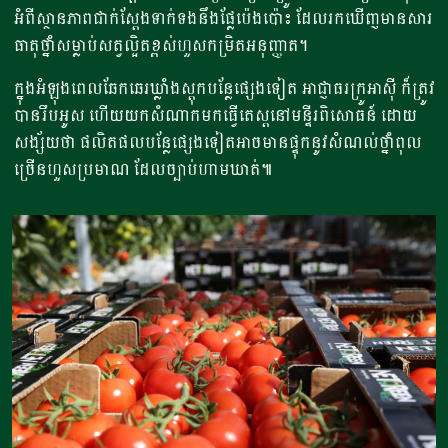
អំពីស្ថានភាពជាក់ស្តែងទាក់ទងនឹងផ្លែប៉េងប៉ោះ ដែលរកឃើញមានសារ
ធាតុថ្នាំសម្លាប់សត្វល្អិតខ្ពស់ហួសកម្រិតអនុញ្ញាត។
ក្នុងអំឡុងពេលឆែកឆេរឃ្លាំងស្តុកបន្លែផ្សេងទៀត អាជ្ញាធរក្រូអាស៊ី ក៏ត្រូវ
បានរឹបអូស ហើយយកសំណាកមកធ្វើតេស្តនៅមន្ទីរពិសោធន៍ ដោយ
សង្ស័យថា ផលិតផលបន្លែផ្សេងទៀតអាចមានផ្ទុកនូវសំណល់ថ្នាំពុល
ច្រើនហួសប្រមាណ ដែលច្បាប់ហាមឃាត់៕