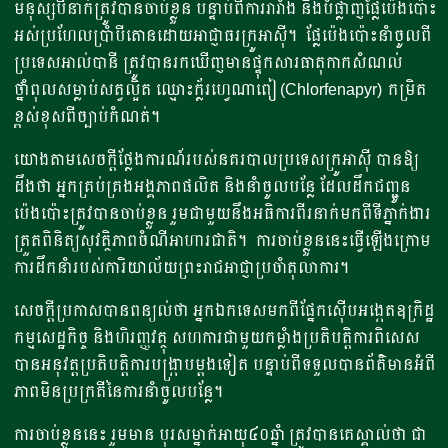
មនុស្សបីនាក់ត្រូវបានចាប់ខ្លួន បន្ទាប់ពីការរារាំង និងបំផ្លាញផ្លែប៉េងប៉ោះ
អស់ប្រហែលប្រាំបីតោនដោយអាជ្ញាធរក្រូអាស៊ី។ ផ្លែប៉េងប៉ោះនាំចូលពី
ប្រទេសអាល់បានី ត្រូវបានរកឃើញមានផ្ទុកសារធាតុកាកសំណល់
ថ្នាំពុលសម្លាប់សត្វល្អិត ឈ្មោះក្ល័រហ្វេណាពៀ (Chlorfenapyr) កម្រិត
ខ្ពស់ខុសពីច្បាប់កំណត់។
យោងតាមសេចក្តីថ្លែងការណ៍របស់នគរបាលប្រទេសក្រូអាស៊ី បានឱ្យ
ដឹងថា អ្នកគ្រប់គ្រងអង្គភាពផលិត និងនាំចូលបន្លែ ដែលដឹកជញ្ជូន
ប៉េងប៉ោះត្រូវបានចាប់ខ្លួន រួមជាមួយនឹងអធិការពីរនាក់មកពីទីភ្នាក់ងារ
ត្រួតពិនិត្យសុវត្ថិភាពចំណីអាហារជាតិ។ ការចាប់ខ្លួននេះធ្វើឡើងក្រោម
ការដឹកនាំរបស់ការិយាល័យព្រះរាជអាជ្ញាប្រចាំតុលាការ។
សេចក្តីប្រកាសបានពន្យល់ថា អ្នកឯកទេសមកពីផ្នែកស៊ើបអង្កេតឧក្រិដ្ឋ
កម្មសេដ្ឋកិច្ច និងហិរញ្ញវត្ថុ សហការជាមួយកម្លាំងប្រតិបត្តិការពិសេស
បានអនុវត្តប្រតិបត្តិការបង្ក្រាបម្តងទៀត បន្ទាប់ពីទទួលបានព័ត៌មានអំពី
ភាពមិនប្រក្រតីនៃការនាំចូលបន្លែ។
ការចាប់ខ្លួននេះ រួមមាន បុរសម្នាក់អាយុ៤០ឆ្នាំ ត្រូវបានគេស្គាល់ថា ជា