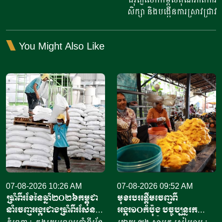
សិក្សា និងបង្កើនការស្រាវជ្រាវ
You Might Also Like
07-08-2026 10:26 AM
07-08-2026 09:52 AM
ប្រាំពីរខែនៃឆ្នាំ​២០២៦កម្ពុជា
មុខរបរផ្តើមចេញពី
នាំចេញអង្ករជាងប្រាំពីរសែន​
អង្ករ១០កំប៉ុង​ បច្ចុប្បន្ន​រក
តោន គិតជាទឹកប្រាក់​
ចំណូលបាន​ជិត១០លានរៀល