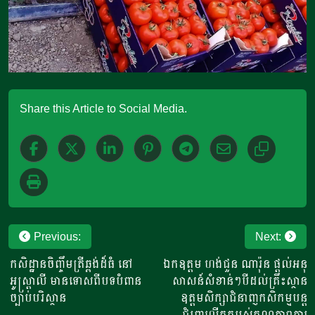
Share this Article to Social Media.
Post
Previous:
Next:
navigation
កសិដ្ឋានចិញ្ចឹមត្រីឆ្ពង់ដ៏ធំ នៅ
ឯកឧត្តម ហង់ជួន ណារ៉ុន ផ្តល់អនុ
អូស្ត្រាលី មានទោសពីបទបំពាន
សាសន៍សំខាន់ៗបីដល់គ្រឹះស្ថាន
ច្បាប់បរិស្ថាន
ឧត្តមសិក្សាជំនាញកសិកម្មបន្ត
ជំរុញលើកកម្ពស់គុណភាពការ