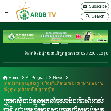
Subscribe
Search
ទំនាក់ទំនងផ្សាយពាណិជ្ជកម្មតាមរយៈ 023 220 810 | 023 220
Home
All Program
News
ក្រូអាស៊ីចាប់ខ្លួនអ្នកនាំ​ចូល​ប៉េងប៉ោះ​ពី​អាល់បានី ដោយសារមានសារ
ធាតុថ្នាំសម្លាប់សត្វល្អិតហួសកម្រិត
ក្រូអាស៊ីចាប់ខ្លួនអ្នកនាំ​ចូល​ប៉េងប៉ោះ​ពី​អាល់
បានី ដោយសារមានសារធាតុថ្នាំសម្លាប់សត្វ