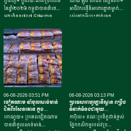
ភ្នំពេញ៖ ក្នុងរយៈពេលប្រាំពីរខែ
ដោយ ឡុង សារេត​ សៀមរាប៖ ​
ជាង៤១៥លានដុល្លារ
ក្នុងមួយថ្ងៃ
នៃឆ្នាំ២០២៦ កម្ពុជាបាននាំចេញ
អាជីវករ​​ធ្វើនំអាកោត្នោត​ម្នាក់
អង្ករចំនួន៧០៧ ៤៧១តោន​
រស់នៅភូមិព្រះដាក់ខេត្ត
តាមរយៈក្រុមហ៊ុននាំចេញអង្ករ
សៀមរាប​ ​​ក្នុងឆ្នាំ​២០២០​ បាន
ចំនួន៦១ក្រុមហ៊ុន ដោយនាំ
ចាប់ផ្តើម​ដំបូង​ចេញពីអង្ករ​
ចេញទៅកាន់គោលដៅចំនួន៦៦
១០កំប៉ុង ឬមានទម្ងន់​ប្រហែល​បី
ដែលក្នុងនោះទៅកាន់បណ្តា
គីឡូក្រាម រហូតមកដល់ឆ្នាំ​
ប្រទេសនៅក្នុងតំបន់អឺរ៉ុប
២០២៦នេះ អាច​លក់នំបាន​ពី៤
ចំនួន៣៣ ​បានបរិមាណអង្ករ
០០០ ទៅ​៨០០០នំ​ គិតជាប្រាក់
ចំនួន២០៧ ១៥៧តោន គិតជា
ចំណូលសរុបបានពីបីលានដល់​
ទឹកប្រាក់ចំនួន១៥៦,៤៥​លាន
ប្រាំបីលានរៀល​ក្នុងមួយថ្ងៃ​។ អ្នក
ដុល្លារ។ ឧកញ៉ា ឡាយ ឈុនហួ
ស្រី ថ្លុង ថាន ម្ចាស់ហាង​យីហោ
ប្រធានសហព័ន្ធស្រូវអង្ករកម្ពុជា
06-08-2026 03:51 PM
“អាកោត្នោតព្រះដាក់” នៅឃុំព្រះ
06-08-2026 03:13 PM
វៀតណាម នាំចូលសាច់មាន់
ប្រទេសអាហ្វហ្គានីស្ថាន ពង្រឹង
បានមានប្រសាសន៍ថា ការនាំ
ដាក់​ ស្រុក​បន្ទាយស្រី ខេត្ត
ជិតពីរសែនតោន ក្នុង
ទំនាក់ទំនងជាមួយ
ចេញអង្ករសម្រាប់ឆ្នាំ២០២៦នេះ
សៀមរាប​ បានឱ្យដឹង​ថា មុខរបរ
ឆមាសទី១ ដោយភាគច្រើននាំ
ប្រទេសម៉ុលដូវ៉ា ដើម្បីជំរុញ
ហាណូយ៖ ប្រទេសវៀតណាម
កាប៊ុល៖ គណៈប្រតិភូជាន់ខ្ពស់
នឹងសម្រេចបានជោគជ័យតាម
ធ្វើនំអាកោត្នោត​លក់ជូនប្រជា
ចូលពីអាម៉េរិក
កិច្ចសហប្រតិបត្តិការផ្នែក
បាននាំចូលសាច់មាន់
ផ្នែកកសិកម្មរបស់វប្រ
ផែនការ ហើយ​មិនមានបញ្ហាអ្វី
ពលរដ្ឋនិងភ្ញៀវទេសចរណ៍
វិទ្យាសាស្ត្រ និងកសិកម្ម