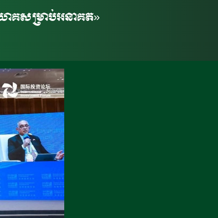
ិនិយោគសម្រាប់អនាគត»