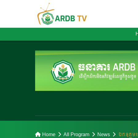
Home
All Program
News
ឯកឧត្តមបណ