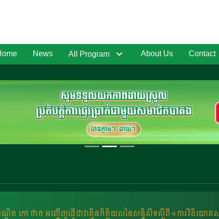
Home
News
About Us
Contact
All Program
្ឌិត កៅ ថាច អញ្ជើញធ្វើជាវាគ្មិនកិត្តិយសនៃសន្និសីទស្តីពី «ការវិនិយោ