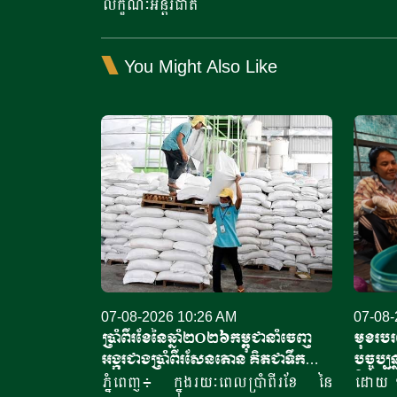
លក្ខណៈអន្តរជាតិ
You Might Also Like
07-08-2026 10:26 AM
07-08-
ប្រាំពីរខែនៃឆ្នាំ​២០២៦កម្ពុជានាំចេញ
មុខរបរផ
អង្ករជាងប្រាំពីរសែន​តោន គិតជាទឹក
បច្ចុប្
ប្រាក់​ជាង៤១៥លានដុល្លារ
ជិត១០ល
ភ្នំពេញ៖ ក្នុងរយៈពេលប្រាំពីរខែ នៃ
ដោយ ឡុ