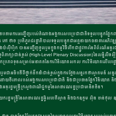
តបតាមការអញ្ជើញរបស់តំណាងអង្គការសហប្រជាជាតិទទួលបន្ទុកផ្នែកពាណ
 ថាច ប្រតិភូរាជរដ្ឋាភិបាលទទួលបន្ទុកជាអគ្គនាយកធនាគារអភិវឌ្
 និងប៉ាស៊ីហ្វិក បានអញ្ជើញចូលរួមក្នុងកម្មវិធីបើកជាផ្លូវការនៃពិព័រណ៍អន្
ិច្ចពិភាក្សាជាន់ខ្ពស់ (High-Level Plenary Discussion)នៃសន្និសីទ
ស្វែងរកប្រភពទុនសម្រាប់អនាគតនៃការវិនិយោគសកល ការវិនិយោគលើហេដ្
ចូលរួមជាអធិបតីពីថ្នាក់ដឹកនាំជាន់ខ្ពស់ក្នុងការថ្លែងសន្ទរកថាស្វាគមន៍
្រកបដោយចីរភាពរបស់អង្គការសហប្រជាជាតិ និងជាប្រធានផ្នែកវិនិយោគ ន
ិងអនុរដ្ឋមន្រ្តីក្រសួងពាណិជ្ជកម្មនៃសាធារណរដ្ឋប្រជាមានិតចិន។
ឋមន្ត្រីនៃសាធារណរដ្ឋអ៊ូសបេគីស្ថាន និងឯកឧត្តម ស៊ុន ចាន់ថុល ឧបនាយក