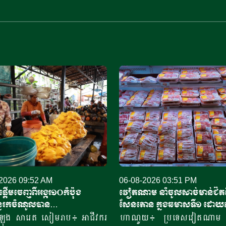
2026 09:52 AM
06-08-2026 03:51 PM
្តើមចេញពីអង្ករ១០កំប៉ុង​
វៀតណាម នាំចូលសាច់មាន់ជិតព
បន្ន​រកចំណូលបាន​
សែនតោន ក្នុងឆមាសទី១ ដោយ
ានរៀលក្នុងមួយថ្ងៃ
ច្រើននាំចូលពីអាម៉េរិក
ង សារេត​ សៀមរាប៖ ​អាជីវករ​​
ហាណូយ៖ ប្រទេសវៀតណាម ប