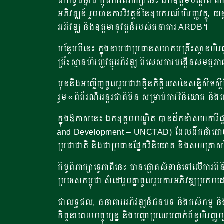
ជាកិច្ចបន្ទាប់ ក្នុងការពិភាក្សានេះ ឯកឧត្តមបណ្
អភិវឌ្ឍន៍ រួមមានការវិវត្តន៍នៃឧបករណ៍ហិរញ្ញវត្ថុ, យ
អភិវឌ្ឍ និងឧត្តមានុវត្តន៍របស់ធនាគារ ARDB។
បន្ថែមពីនេះ ក្នុងនាមជាប្រធានសមាគមគ្រឹះស្ថានហិរញ្ញ
គ្រឹះស្ថានហិរញ្ញវត្ថុអភិវឌ្ឍ ពិសេសការបង្កើនសមត្ថ
មុននឹងអញ្ជើញចូលរួមជាវាគ្មិនកិត្តិយសនៃសន្និសីទ
រួម «ពិព័រណ៌អន្តរជាតិចិន សម្រាប់ការវិនិយោគ និ
ក្នុងឱកាសនេះ ឯកឧត្តមបណ្ឌិត បានដឹកនាំសហការីជួប
and Development – UNCTAD) ដែលដឹកនាំដោយលោកស
ប្រជាជាតិ និងជាប្រធានផ្នែកវិនិយោគ និងសហគ្រាសន
កិច្ចពិភាក្សាទ្វេភាគីនេះ បានផ្តោតសំខាន់ទៅលើកា
ប្រទេសកម្ពុជា សំដៅរួមគ្នាចូលរួមការអភិវឌ្ឍប្រកប
ជាលទ្ធផល, ធនាគារអភិវឌ្ឍន៍ជនបទ និងកសិកម្ម និងអង
កិច្ចនាពេលបច្ចុប្បន្ន និងបញ្ហាប្រឈមពាក់ព័ន្ធហិរ