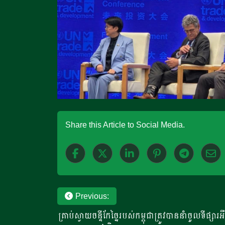
Share this Article to Social Media.
Post
Previous:
គ្រាប់ស្វាយចន្ទីកែច្នៃរបស់កម្ពុជាត្រូវបាននាំចូលទីផ្សា
navigation