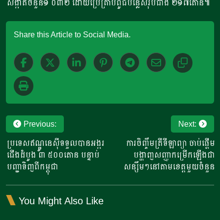
សង្កាត់ចំនួន១ ០៣២ ដោយប្រើគ្រាប់ពូជបន្លែសរុបជាង ២១៧តោន៕
Share this Article to Social Media.
Post
Previous:
Next:
navigation
ប្រទេសឥណ្ឌូនេស៊ីទទួលបានអង្ករ
ការចិញ្ចឹមត្រីទីឡាព្យា ចាប់ផ្តើម
ជើងដំបូង ៣ ៥០០តោន បន្ទាប់
បង្ហាញសញ្ញាកម្រើកឡើងជា
បញ្ជាទិញពីកម្ពុជា
សន្សឹមៗនៅតាមខេត្តមួយចំនួន
You Might Also Like