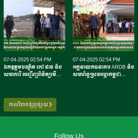
អាម៉េរិក ដើម្បីចាប់ផ្តើមដំណើរ
ប្រជុំគ្នានៅទីក្រុងហ្សាកាតា
ការនាំចេញឡើងវិញ នូវ
បន្ទាប់ពីប្រធានាធិបតីអាមេរិក
ផលិតផលបង្គាឥណ្ឌូនេស៊ីទៅកាន់
លោក ដូណាល់ ត្រាំ (Donald
សហរដ្ឋអាម៉េរិក។ ប្រធានទី
Trump) បានកំណត់អត្រា
ភ្នាក់ងារគ្រប់គ្រង និងត្រួតពិនិត្យ
ពន្ធ១៩ភាគរយលើការនាំចូលពី
គុណភាពផលិតផលសមុទ្រ និង
ប្រទេសឥណ្ឌូណេស៊ី។ សារ
នេសាទរបស់ប្រទេសឥណ្ឌូណេស៊ី
ព័ត៌មាន ហ្សាកាតា ប៉ុស្ត្តិ៍ របស់
បានបញ្ជាក់ថា កិច្ចព្រមព្រៀង
07-04-2025 02:54 PM
ឥណ្ឌូណេស៊ី បានចេញផ្សាយថា
07-04-2025 02:54 PM
ឯកឧត្តមបណ្ឌិត កៅ ថាច និង
អគ្គនាយកធនាគារ ARDB និង
នេះអនុញ្ញាតឱ្យកុងតឺន័ររាប់ពាន់
កិច្ចព្រមព្រៀងធ្វើឡើងក្នុងដំណើរ
សហការី អញ្ជើញពិនិត្យមើល
សហព័ន្ធស្រូវអង្ករកម្ពុជា
គ្រឿងដឹកបង្គារឥណ្ឌូណេស៊ី ដែល
ទស្សនកិច្ចរបស់ប្រធានាធិបតីប៉េរូ
កន្លែងប្រមូលទិញចន្ទីខេត្ត
អញ្ជើញចុះសួរសុខទុក្ខ និង
កំពុងធ្វើដំណើរទៅកាន់សហរដ្ឋ
លោកស្រី ឌីណា បូលួតេ (Dina
កំពង់ចាម និងទីលានហាលចន្ទី
សំណេះសំណាលជាមួយបង
អាម៉េរិក អាចចូលចតបាន បើ
Boluarte) ដែលត្រូវបាន
ដ៏ធំមួយនៅស្រុកសន្ទុក ខេត្ត
ប្អូននាយទាហានកងពលតូច
ទោះបីជាបទប្បញ្ញត្តិនាំចូលថ្មីនឹង
ស្វាគមន៍ដោយក្រុម
កំពង់ធំ
អន្តរាគមន៍លេខ៨
កាលវិភាគផ្សព្វផ្សាយ
ចូលជាធរមាននៅចុងខែតុលា
តន្រ្តីកងកិត្តិយស នៅឯវិមាន
ឆ្នាំ២០២៥នេះ។ លោកស្រីបាន
ប្រធានាធិបតី ក្នុងរដ្ឋធានី
និយាយទៀតថា រដ្ឋបាលចំណី
ឥណ្ឌូណេស៊ី។ ប្រធានាធិបតី
អាហារ និងឱសថ របស់សហរដ្ឋ
ឥណ្ឌូណេស៊ី​​ លោក ប្រាបូវូស
Follow Us