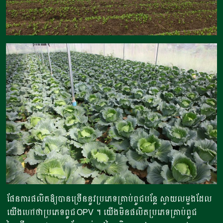
ផែនការផលិតឱ្យបានច្រើននូវប្រភេទគ្រាប់ពូជបន្លែ ស្វាយលម្អងដែល
យើងហៅថាប្រភេទពូជ OPV ។ យើងមិនផលិតប្រភេទគ្រាប់ពូជ