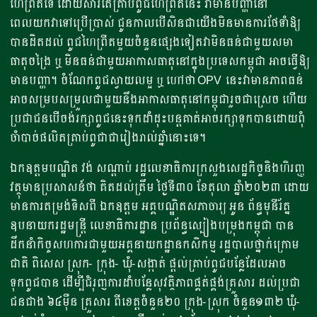
ហៃព្រីតទេ ដោយសារតែគ្រាប់ពូជហៃព្រិតនេះ វាមានបញ្ហានៅ
ពេលយកវាទៅប្រើប្រាស់ ជូនកាលបើសិនជាយើងមិនមានការថែទំាឱ្យ
បានដិតដល់ ពូជហៃព្រីតមួយចំនួនផ្សេងទៀតវាមិនធន់ជាមួយសមា
ធាតុចង្រៃ ឬ មិនធន់ជាមួយអាកាសធាតុនៅក្នុងប្រទេសកម្ពុជា អាចធ្វើឱ្យ
មានបញ្ហា។ ចំណែកពូជស្វាយលម្អ ឬ ហៅថា OPV នេះវាមានភាពធន់
អាចសម្របសម្រួលជាមួយនឹងអាកាសធាតុនៅកម្ពុជារួចជាស្រេច ហើយ
ប្រជាជនបើចង់រក្សាពូជនេះទុកដំាដុះបន្តគាត់អាចរក្សាទុកបានដោយពុំ
ចាំបាច់ផលិតគ្រាប់ពូជាជារៀងរាល់ឆ្នំានោះទេ។
ឯកឧត្តមបណ្ឌិត វង់ សណ្តាប់ រដ្ឋលេខាធិការក្រសួងសេដ្ឋកិច្ចនិងហិរញ្ញ
វត្ថុមានប្រសាសន៍ថា គិតដល់ត្រឹម ថ្ងៃទី៣០ ខែតុលា ឆ្នំា២០២៣ ដោយ
មានការតម្រង់ទិសពី ឯកឧត្តម អគ្គបណ្ឌិតសភាចារ្យ អូន ព័ន្ធមុនីរ័ត្ន
ឧបនាយករដ្ឋមន្ត្រី លេខាធិការដ្ឋាន ប្រព័ន្ធស្បៀងបម្រុងកម្ពុជា បាន
ដឹកនាំកិច្ចសហការជាមួយអគ្គនាយកដ្ឋានកសិកម្ម រដ្ឋបាលថ្នាក់ក្រោម
ជាតិ ពិសេស ស្រុក- ក្រុង- ឃុំ-សង្កាត់ ផ្តល់គ្រាប់ពូជបន្លែដែលអាច
ទុកពូជបាន ដើម្បីជំរុញការដំាបន្លែសុវត្ថិភាពផ្គត់ផ្គង់គ្រួសារ ដល់ប្រជា
ជនជាង ៦៤ម៉ឺន គ្រួសារ ពីខេត្តចំនួន២០ ក្រុង-ស្រុក ចំនួន១៣២ ឃុំ-