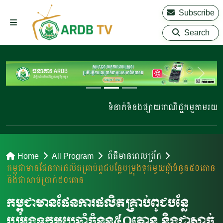
Subscribe
Search
ទំនាក់ទំនងផ្សាយពាណិជ្ជកម្មតាមរយៈ 023
Home
All Program
ព័ត៌មានពេលព្រឹក
កម្ពុជាមានផែនការផលិតគ្រាប់ពូជបន្លែបម្រុងទុកមួយឆ្នំាចំនួន៥០តោន
និងជាសាច់ប្រាក់៥០តោន
កម្ពុជាមានផែនការផលិតគ្រាប់ពូជបន្លែ
បម្រុងទុកមួយឆ្នំាចំនួន៥០តោន និងជាសាច់