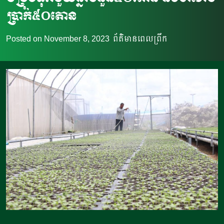
ប្រាក់៥០តោន
Posted on
November 8, 2023
ព័ត៌មានពេលព្រឹក