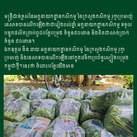
មន្ត្រីជាន់ខ្ពស់នៃអគ្គនាយកដ្ឋានកសិកម្ម នៃក្រសួងកសិកម្ម រុក្ខាប្រមាញ់
នេសាទបានលើកឡើងថាជារៀងរាល់ឆ្នំា អគ្គនាយកដ្ឋានកសិកម្ម ទទួល
បន្ទុកផលិតគ្រាប់ពូជបន្លែបម្រុង ចំនួន៥០តោន និងគិតជាសាច់ប្រាក់
ចំនួន ៥០តោន។
ឯកឧត្តម ងិន ឆាយ អគ្គនាយកដ្ឋានកសិកម្ម នៃក្រសួងកសិកម្ម រុក្ខា
ប្រមាញ់ និងនេសាទបានលើកឡើងនៅក្នុងវេទិកាប្រព័ន្ធស្បៀងបម្រុង
កម្ពុជាថ្មីៗនេះថា ចំពោះបន្លែយើងមាន