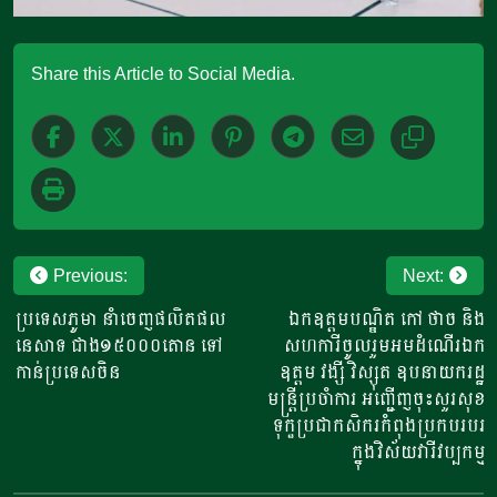
Share this Article to Social Media.
Post
Previous:
Next:
navigation
ប្រទេសភូមា នាំចេញផលិតផល
ឯកឧត្តមបណ្ឌិត កៅ ថាច និង
នេសាទ ជាង១៥០០០តោន ទៅ
សហការីចូលរួមអមដំណើរឯក
កាន់ប្រទេសចិន
ឧត្តម វង្សី វិស្សុត ឧបនាយករដ្ឋ
មន្ត្រីប្រចាំការ អញ្ជើញចុះសួរសុខ
ទុក្ខប្រជាកសិករកំពុងប្រកបរបរ
ក្នុងវិស័យវារីវប្បកម្ម