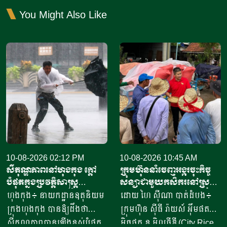
You Might Also Like
10-08-2026 02:12 PM
10-08-2026 10:45 AM
សីតុណ្ហភាពនៅហុងកុង ក្តៅ
ក្រុមហ៊ុននាំចេញអង្ករចុះកិច្ច
បំផុតក្នុងប្រវត្តិសាស្ត្រ
សន្យាជាមួយកសិករនៅស្រុក
ដោយសារព្យុះទីហ្វុងដុលហ្វីន
ថ្មគោល និងស្រុកបវេល ដើម្បី
ហុងកុង៖ នាយកដ្ឋានឧតុនិយម
ដោយ ហៃ ស៊ីណា បាត់ដំបង៖
បង្កើតជារលកកម្តៅ
ផលិត និងផ្គត់ផ្គង់ស្រូវសែន
ក្រុងហុងកុង បានឱ្យដឹងថា
ក្រុមហ៊ុន ស៊ីធី រ៉ាយស៍ អ៊ឹមផត
ក្រអូប
សីតុណ្ហភាពបានឡើងខ្ពស់បំផុត
អិចផត ខូ អិលធីឌី (City Rice