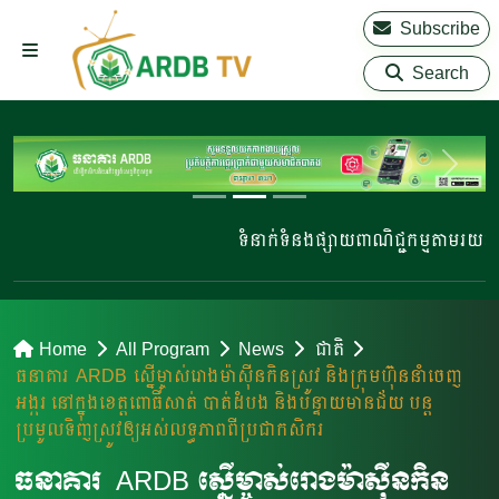
Subscribe
Search
ទំនាក់ទំនងផ្សាយពាណិជ្ជកម្មតាមរយៈ 023 
Home
All Program
News
ជាតិ
ធនាគារ ARDB ស្នើម្ចាស់រោងម៉ាស៊ីនកិនស្រូវ និងក្រុមហ៊ុននាំចេញ
អង្ករ នៅក្នុងខេត្តពោធិ៍សាត់ បាត់ដំបង និងបន្ទាយមានជ័យ បន្ត
ប្រមូលទិញស្រូវឲ្យអស់លទ្ធភាពពីប្រជាកសិករ
ធនាគារ ARDB ស្នើម្ចាស់រោងម៉ាស៊ីនកិន