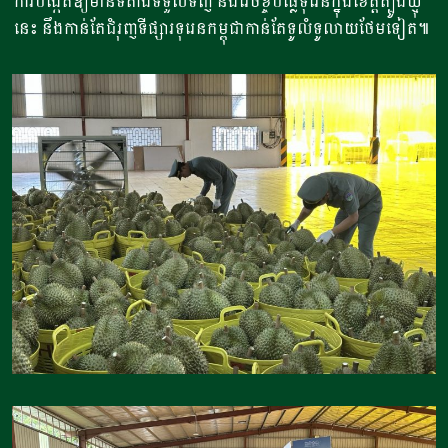
ការបង្កើតឱ្យមានទីតាំងទទួលទិញ និងវេចខ្ចប់ផ្លែទុរេនក្នុងខេត្តត្បូងឃ្មុំ
នេះ នឹងកាន់តែជំរុញទីផ្សារទុរេនកម្ពុជាកាន់តែទូលំទូលាយថែមទៀត៕