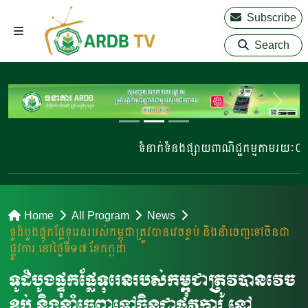
Subscribe
Search
ទំនាក់ទំនងផ្សាយពាណិជ្ជកម្មតាមរយៈ 023 22
Home
All Program
News
ទូដំបូងផ្ទុកផែ្លទុរេនរបស់កម្ពុជាត្រូវបានវេចខ្ចប់ និងនាំចេញទៅចិនជា
ផ្លូវការ នៅថ្ងៃទី១៧ ខែកក្កដា
ទូដំបូងផ្ទុកផែ្លទុរេនរបស់កម្ពុជាត្រូវបានវេច
ខ្ចប់ និងនាំចេញទៅចិនជាផ្លូវការ នៅ