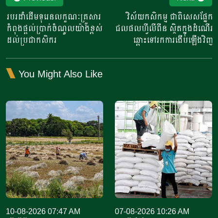
navigation
របរដាំដើមទុរេនលក្ខណៈគ្រួសារ
វិស័យកសិកម្ម ជាពិសេសផ្នែក
កំពុងផ្តល់ប្រាក់ចំណូលយ៉ាងខ្ពស់
ជលផលហ្វីលីពីន ស្ថិតក្នុងដំណើរ
ដល់ប្រជាកសិករ
ឆ្ពោះទៅរកការងើបឡើងវិញ
You Might Also Like
10-08-2026 07:47 AM
07-08-2026 10:26 AM