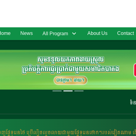
Home
News
About Us
Contact
All Program
ទំនាក់ទំន
​ចេញផ្លែ​ទុរេន​ថៃ ប្រើល្បិចលួច​លាយជាមួយផ្លែទុរេនថោកៗរបស់​វៀតណាម​ ដ