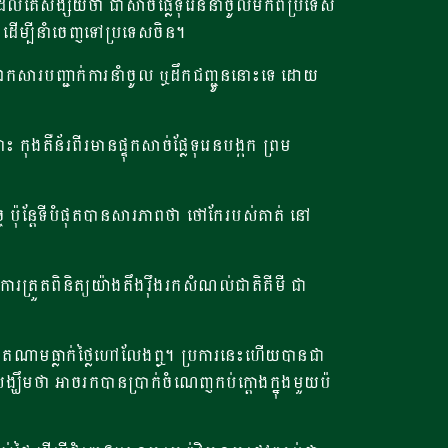
ដែល​គេ​សង្ស័យ​ថា ជាសាច់ផ្លែទុរេននាំចូល​មក​ពី​ប្រទេស​
ួយ​ ដើម្បីនាំចេញទៅប្រទេសចិន។
មានឯកសារបញ្ជាក់ការនាំចូល ឬដឹកជញ្ជូននោះទេ ដោយ
ងតឺន័រពីរមានផ្ទុកសាច់ផ្លែទុរេនបង្កក​ ព្រម
៉ុន្តែទីបំផុតបានសារភាពថា ថៅកែរបស់គាត់​ នៅ
ត្រួត​ពិនិត្យ​យ៉ាងតឹងរ៉ឹងរកសំណល់​ជាតិ​គីមី​ ជា​
ែទុរេនវៀតណាមធ្លាក់ថ្លៃហៅលែងឮ។ ប្រការនេះហើយបានជា
្ឃឹមថា​ អាចរកបានប្រាក់ចំណេញកប់ក្តោងក្នុងមួយប៉