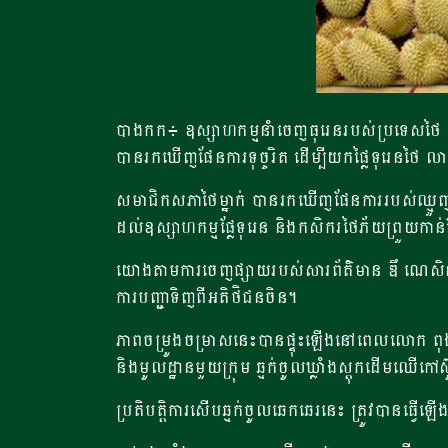
បាងកក៖ ឧស្សាហកម្មនាំចេញធុរេនរបស់ប្រទេសថៃ​ កំពុ
បានរកឃើញផែនការទុច្ចរិត ដើម្បីយកផ្លៃទុរេនថៃ ល
សមាជិកសភាថៃម្នាក់ បានរកឃើញផែនការរបស់ឈ្មួញយក
ដល់ឧស្សាហកម្មផ្លែទុរេន និងកសិករថៃភ័យព្រួយកាន់ត
យោងតាមការចេញផ្សាយរបស់សារព័ត៌មាន​ ឌឹ​ ណេសិន​ របស់
ការ​បញ្ជា​ទិញ​ពី​អតិថិជន​ចិន។
ភាពចម្រូងចម្រាសនេះបានផ្ទុះឡើងនៅពេលលោក ពុងស
និងមូលដ្ឋានមួយក្រុម​ ឆ្មក់ចូលឃ្លាំងស្តុកដើមឈើកៅស៊ូម
ប្រតិបត្តិការសើបឆ្មក់ចូលឆេកឆេរ​នេះ​ ​ត្រូវ​បានធ្វើឡើ