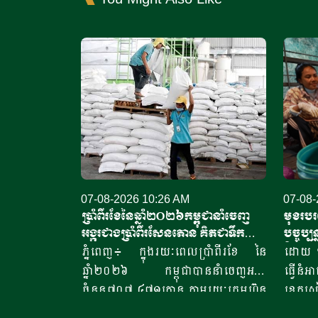
07-08-2026 10:26 AM
07-08-
ប្រាំពីរខែនៃឆ្នាំ​២០២៦កម្ពុជានាំចេញ
មុខរបរផ
អង្ករជាងប្រាំពីរសែន​តោន គិតជាទឹក
បច្ចុប្
ប្រាក់​ជាង៤១៥លានដុល្លារ
ជិត១០ល
ភ្នំពេញ៖ ក្នុងរយៈពេលប្រាំពីរខែ នៃ
ដោយ ឡុ
ឆ្នាំ២០២៦ កម្ពុជាបាននាំចេញអង្ករ
ធ្វើនំអ
ចំនួន៧០៧ ៤៧១តោន​ តាមរយៈក្រុមហ៊ុន
ខេត្តសៀ
នាំចេញអង្ករចំនួន៦១ក្រុមហ៊ុន ដោយនាំ
ផ្តើម​