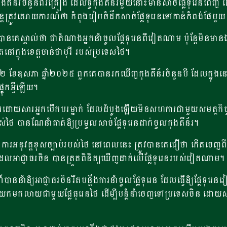
ទូ​កុងតឺន័រ​ចំនួន​ពីរគ្រឿង ដែលទូ​កុងតឺន័រ​មួយនោះមានសាច់ផ្លែទុរេនពេញ​ ​
ត្រូវ​គេ​រាយការណ៍​ថា ​កំពុង​រៀបចំ​ដឹក​សាច់ផ្លែទុរេនទៅកាន់​កំពង់ផែម
វបានគេស្គាល់ថា​ ជាតំណាងអ្នកនាំចូលផ្លែទុរេនពីវៀតណាម ប៉ុន្តែមិន
នៅក្នុងខេត្តចាន់ថាបុរី របស់ប្រទេសថៃ។
ខែឧសភា ឆ្នាំ២០២៥​ ពួកគេបានរកឃើញកុងតឺន័រចំនួនបី ដែលក្នុងនោះ​ កុ
ទុកអ្វីឡើយ។
រដោយសារអ្នកបើកបរម្នាក់ ដែលដំបូងឡើយមិនសហការជាមួយសមត្ថកិច្ច ប
ថៃ បានណែនាំគាត់ឱ្យប្រមូលសាច់ផ្លែទុរេនដាក់ចូលកុងតឺន័រ។
នុវត្ត​ខុស​ច្បាប់​របស់ថៃ នៅពេលនេះ ត្រូវ​បាន​គេ​ជឿ​ថា ​កើត​ចេញ​ពី​ការ​
ល​អាជ្ញាធរ​ចិន​ បានត្រួតពិនិត្យឃើញដាក់​លើផ្លែ​ទុរេនរបស់​វៀតណាម។
រណ៍បាននាំឱ្យអាជ្ញាធរចិនរឹតបន្តឹងការនាំចូលផ្លែទុរេន ដែលធ្វើឱ្យផ្ល
យកមកលាយជាមួយផ្លែធុរេនថៃ ដើម្បីបន្លំនាំចេញទៅប្រទេសចិន​​ ដោយសង