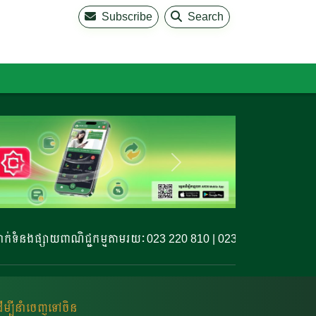
Subscribe
Search
ងផ្សាយពាណិជ្ជកម្មតាមរយៈ 023 220 810 | 023 220 811 | 099 327 77
ើម្បីនាំចេញទៅចិន