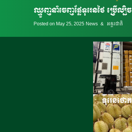
ឈ្មួញ​នាំ​ចេញផ្លែ​ទុរេន​ថៃ ប្រ
Posted on
May 25, 2025
News
&
អន្តរជាតិ