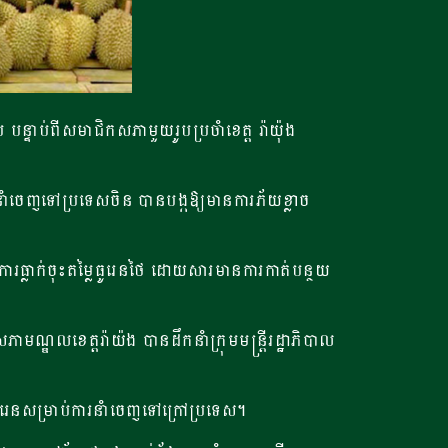
្ទាប់ពីសមាជិកសភាមួយរូប​ប្រចាំខេត្ត រ៉ាយ៉ុង
ំចេញទៅប្រទេសចិន បានបង្កឱ្យមានការភ័យខ្លាច
ក់​ចុះ​តម្លៃ​ធូរេន​ថៃ ដោយសារ​មាន​ការ​កាត់​បន្ថយ​
ខេត្តរ៉ាយ៉ង បានដឹកនាំក្រុមមន្ត្រីរដ្ឋាភិបាល
ទុរេន​សម្រាប់​ការ​នាំ​ចេញ​ទៅក្រៅប្រទេស។