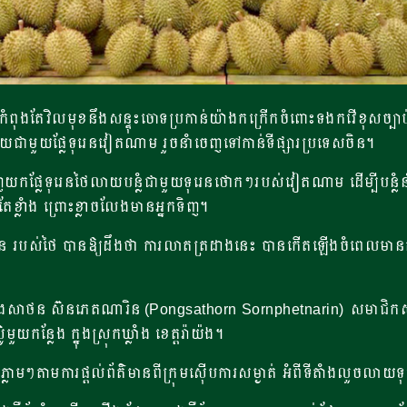
ងតែវិលមុខនឹងសន្ទុះចោទប្រកាន់យ៉ាងកក្រើក​​​ចំពោះទងកវើខុសច្បាប់ បន
ាយជាមួយផ្លែទុរេនវៀតណាម​ រួចនាំចេញទៅកាន់ទីផ្សារប្រទេសចិន។
ផ្លែទុរេនថៃលាយបន្លំជាមួយទុរេនថោកៗរបស់វៀតណាម​ ដើម្បីបន្លំនា
ែខ្លាំង​ ព្រោះខ្លាចលែងមានអ្នកទិញ។
ថៃ បានឱ្យដឹងថា ការ​លាតត្រដាង​នេះ​ បាន​កើត​ឡើង​ចំ​ពេល​មាន​ការ​ធ្លា
ាថន ស៊នភេតណារិន (Pongsathorn Sornphetnarin) សមាជិកសភាមណ្ឌល
ួយកន្លែង​ ក្នុងស្រុកឃ្លាំង ខេត្តរ៉ាយ៉ង។
ងភ្លាមៗតាមការ​ផ្តល់​ព័ត៌មានពីក្រុម​ស៊ើប​ការសម្ងាត់​ ​អំពីទីតាំងលួច​លាយ​