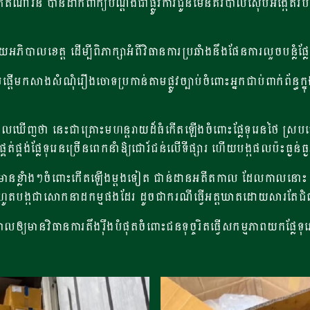
ិន បានដាក់ពាក្យបណ្តឹងជាផ្លូវការជូនមេនគរបាលស៊ើបអង្កេតរបស់ថៃ ដ
ួយ​អភិបាល​ខេត្ត ដើម្បី​ពិភាក្សា​អំពី​វិធានការ​ប្រឆាំង​នឹង​ផែនការលួចបន
់ផ្តើមកសាងសំណុំរឿងចោទប្រកាន់តាមផ្លូវច្បាប់ចំពោះអ្នកជាប់ពាក់ព័ន្ធក្
េ​មើល​ឃើញ​ថា ​នេះជា​គ្រោះ​មហន្តរាយ​ដ៏ធំកើតឡើងចំពោះផ្លែ​ទុរេន​ថៃ
រផ្គត់ផ្គង់ផ្លែទុរេនច្រើនពេកនាំឱ្យជោរ៍ជន់លើទីផ្សារ ហើយបង្កផលប៉ះធ្ង
រមានខ្លាំងៗចំពោះកើតឡើងម្តងទៀត ជាន់ដានអតីតកាល ដែលកាលនោះ​ បានធ្វើឱ
 រហូតបង្កជាសោកនាដកម្មផងដែរ​ ដូចជាករណីធ្វើអត្តឃាតដោយសារតែជ
ាល​ឲ្យ​មាន​វិធានការ​តឹងរ៉ឹងបំផុត​ចំពោះ​ជនទុច្ចរិតធ្វើសកម្មភាព​យកផ្