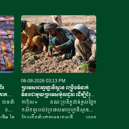
06-08-2026 03:13 PM
ីរ
ប្រទេសអាហ្វហ្គានីស្ថាន ពង្រឹងទំនាក់
ភាគ
ទំនងជាមួយប្រទេសម៉ុលដូវ៉ា ដើម្បីជំរុញ
កិច្ចសហប្រតិបត្តិការផ្នែកវិទ្យាសាស្ត្រ
ាននាំ
កាប៊ុល៖ គណៈប្រតិភូជាន់ខ្ពស់ផ្នែក
និងកសិកម្ម
៥ ០០០
កសិកម្មរបស់វប្រទេសអាហ្វហ្គានីស្ថាន
ទី១ នៃ
ដែលដឹកនាំដោយអនុរដ្ឋមន្ត្រី លោក
ការនាំ
សាដៀ អាហ្សាម អូសម៉ានី (Sadr Azam