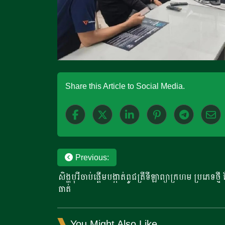
Share this Article to Social Media.
Post
Previous:
សិង្ហបុរីចាប់ផ្តើមបង្កាត់ពូជត្រីទីឡាព្យាក្រហម ប្រភេទថ
navigation
ធាត់
You Might Also Like