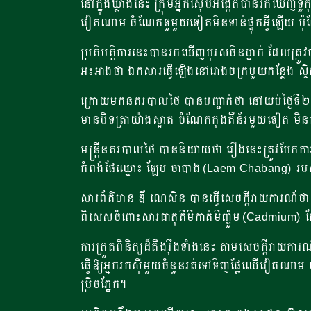
នៅ​ក្នុង​ឃ្លាំង​នេះ ក្រុម​អ្នក​ស៊ើបអង្កេត​បាន​រក​ឃើញ
វៀតណាម ចំណែកទូ​មួយ​ទៀតមិនទាន់ផ្ទុកអ្វីឡើយ ប៉ុន្តែ
ប្រតិបត្តិការនេះបានរកឃើញបុរសចិនម្នាក់ ដែលត្រូ
អះអាងថា ឯកសារធ្វើឡើងនៅរោងចក្រមួយកន្លែង​ ស្ថិត
ក្រោយមកនគរបាលថៃ​​​ បានបញ្ជាក់ថា នៅយប់ថ្ងៃទី២២ 
មានបិទត្រាយ៉ាងស្អាត ចំណែកកុងតឺន័រមួយទៀត មិនផ្
មន្ត្រីនគរបាលថៃ​ បាននិយាយថា រឿងនេះត្រូវបែកកា
កំពង់ផែឈ្មោះ​ ឡែម​ ចាបាង (Laem Chabang) របស់
សារព័ត៌មាន ឌឹ ណេសិន​ បានធ្វើសេចក្តីរាយការណ៍ថា ការ​អ
ពិសេស​ចំពោះ​សារធាតុ​គីមីកាត់មីញ៉ូម (Cadmium) ដែ
ការត្រួតពិនិត្យដ៏តឹងរ៉ឹងទាំងនេះ តាមសេចក្តីរាយកា
ធ្វើឱ្យអ្នករកស៊ីមួយចំនួនរត់ទៅទិញផ្លែឈើវៀតណាម 
ប្រិចភ្នែក។