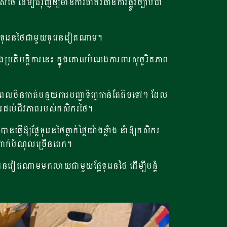
ើម្បីជំរុញឲ្យមានការចាត់វិធានការផ្លូវច្បាប់ជា
្លំផ្លែទុរេនថៃជាមួយទុរេនវៀតណាម។
នុងប្រតិបត្តិការនេះ ក្នុងគោលបំណងការពារសុច្ចរិតភាព
 ស្របពេលចិនកាត់បន្ថយការបញ្ជាទិញកាន់តែតិចទៅៗ ដែល
ន់ធ្ងរដល់ជីវភាពរបស់កសិករថៃ។
្យផ្លែទុរេនថៃធ្លាក់ថ្លៃយ៉ាងខ្លាំង​ នាំឱ្យកសិករ
ំពាក់បំណុលច្រើនពេក។
លែទុរេនវៀតណាមមកលាយជាមួយផ្លែទុរេនថៃ ដើម្បីបន្លំ