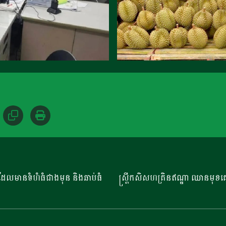
្មី ដែលមានទំហំធំជាងមុន និងឆាប់ធំ
ស្ត្រីកសិសហគ្រិនឥណ្ឌា ឈានមុខគេ