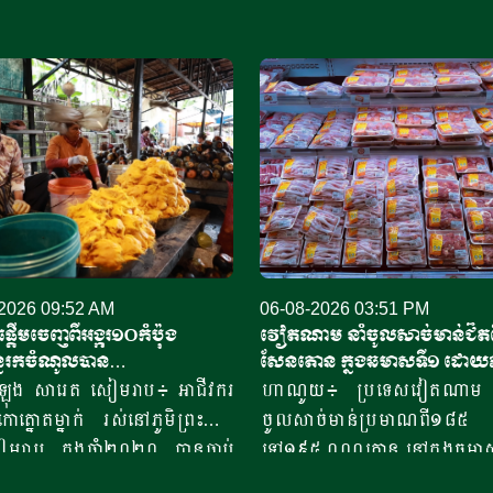
2026 09:52 AM
06-08-2026 03:51 PM
្តើមចេញពីអង្ករ១០កំប៉ុង​
វៀតណាម នាំចូលសាច់មាន់ជិតព
បន្ន​រកចំណូលបាន​
សែនតោន ក្នុងឆមាសទី១ ដោយ
ានរៀលក្នុងមួយថ្ងៃ
ច្រើននាំចូលពីអាម៉េរិក
ង សារេត​ សៀមរាប៖ ​អាជីវករ​​
ហាណូយ៖ ប្រទេសវៀតណាម ប
ាកោត្នោត​ម្នាក់ រស់នៅភូមិព្រះដាក់
ចូលសាច់មាន់ប្រមាណពី១៨
មរាប​ ​​ក្នុងឆ្នាំ​២០២០​ បានចាប់
ទៅ១៩៥ ០០០តោន នៅក្នុងឆមាស
ដំបូង​ចេញពីអង្ករ​១០កំប៉ុង ឬ
ឆ្នាំ២០២៦នេះ ដោយក្នុងនោះ