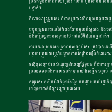
ប្រតិកម្មនឹងការរកឃើញនេះ លោក ពុងសាថន ស៊នភេតណារ
បន្ទាន់។
តំណាងរាស្ត្ររូបនេះ ​ក៏​បាន​ប្រកាស​ពី​គម្រោង​ជួប​ជាម
បច្ចុប្បន្ននគរបាលថៃកំពុងតែប្រមូលភ័ស្តុតាង និងចាប
និងកេរ្តិ៍ឈ្មោះរបស់ទុរេនថៃ​ នៅលើទីផ្សារអន្តរជាតិ។
ការបកអាក្រាតសកម្មភាពខុសច្បាប់​នេះ ​ត្រូវ​បាន​គ
បង្កការព្រួយបារម្ភភ័យខ្លាចកាន់តែខ្លាំងឡើងចំពោះកា
ទង្វើខុសច្បាប់របស់ឈ្មួញនាំចេញផ្លែទុរេន គឺជាការព្
ប្រឈមមុខនឹងការខាតបង់ប្រាក់យ៉ាងសន្ធឹកសន្ធាប់
ឥឡូវ​នេះ កសិករ​ថៃកំពុងតែស្រែកដង្ហោយ​ដល់​រដ្ឋាភិប
ចេញទៅកាន់ទីផ្សារក្រៅប្រទេស៕