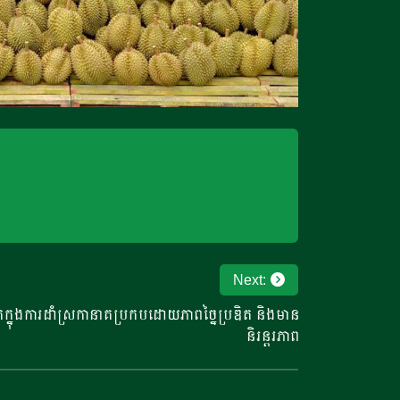
Next:
ក្នុងការដាំស្រកានាគប្រកបដោយភាពច្នៃប្រឌិត និងមាន
និរន្តរភាព