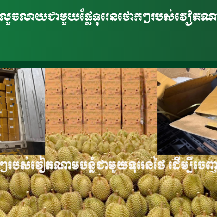
ើល្បិចលួច​លាយជាមួយផ្លែទុរេនថោកៗរបស់​វៀតណ