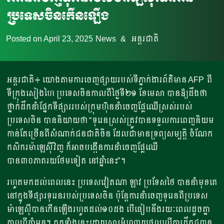
ប្រទេស​ចិន​កើន​ឡើង​
Posted on
April 23, 2025
News
&
អន្តរជាតិ
អន្តរជាតិ៖ យោងតាមការចេញផ្សាយរបស់ទីភ្នាក់ងារព័ត៌មាន AFP ពី
ទីក្រុងសៀងហៃ ប្រទេសចិនកាលពីថ្ងៃទី២១ ខែមេសា បានឱ្យដឹងថា
ថ្នាក់ដឹកនាំផ្នែកទីផ្សាររបស់ក្រុមហ៊ុននាំចេញផ្លែឈើស្រស់របស់
ប្រទេសចិន បាននិយាយថា “ទុរេនស្រស់ត្រូវបានទទួលការពេញនិយម
កាន់តែច្រើនពីសំណាក់ជនជាតិចិន ដែលជាមានទ្រព្យសម្បត្តិ ចំណែក
កសិករម៉ាឡេស៊ីវិញ ក៏អាចបង្កើនការនាំចេញផ្លែឈើ
បាន៣០ភាគរយថែមទៀត នៅឆ្នាំនេះ”។
រហូត​មក​ដល់​ពេល​នេះ ប្រទេសវៀតណា ឡាវ ប្រទែសថៃ បាននាំមុខគេ
នៅក្នុងទីផ្សារទុរេនរបស់ប្រទេសចិន ប៉ុន្តែការនាំចេញទុរេនពីប្រទេស
ម៉ាឡេស៊ីបានកើនឡើងរហូតដល់១០ដង បើធៀបនឹងរយៈពេលដូចគ្នា
កាលពីឆ្នាំមុន។ កត្តទាំងនេះដោយ​សារ​អំណោយផលលើការដឹកជញ្ជូន