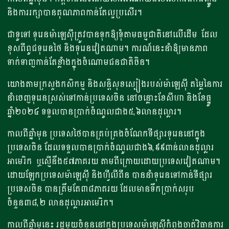
និងការរក្សាបានគុណភាពកាន់តែល្អប្រសើរ។
​ជាទូទៅ ទុរេន​ម៉ាឡេស៊ី​ត្រូវ​បាន​ទុក​ឱ្យ​ទុំ​តាម​ធម្មជាតិ​នៅ​លើ​ដើម​ ដែល
ខុសពីពូជទុរេនថៃ និងទុរេនវៀតណាម។ ការណ៍នេះនាំឱ្យមានភាព
ទាក់ទាញកាន់តែខ្លាំងក្នុងចំណោមជនជាតិចិន។
យោងតាមក្រសួងកសិកម្ម និងសន្តិសុខស្បៀងរបស់ម៉ាឡេស៊ី តម្លៃនៃការ
នាំចេញទុរេនស្រស់ទៅកាន់ប្រទេសចិន នៅចន្លោះខែសីហា និងខែធ្នូ
ឆ្នាំ២០២៤ ទទួលបានប្រាក់ចំណូលជាង៥,៦លានដុល្លារ។
កាល​ពី​ឆ្នាំ​មុន ប្រទេស​ថៃ​បាន​គ្រប់​គ្រង​ចំណែក​ទីផ្សារ​ទុរេន​នៅក្នុង​
ប្រទេស​ចិន ដែល​ទទួលបានប្រាក់ចំណូលជាង៦,៩៩ពាន់​លាន​ដុល្លារ​
អាមេរិក ឬស្មើនឹង៥៧ភាគរយ តាម​ពី​ក្រោយ​ដោយ​ប្រទេស​វៀតណាម។
ដោយឡែក​ប្រទេស​ម៉ាឡេស៊ី និង​ហ្វីលីពីន បាននាំទុរេនទៅកាន់ទីផ្សារ
ប្រទេសចិន បានត្រឹមតែ៣៨ភាគរយ ដែលមានទឹកប្រាក់សរុប​
ចំនួន៣៨,២ លាន​ដុល្លារអាមេរិក។
កាលពីឆ្នាំមុនេះ រដ្ឋមួយចំនួននៅក្នុងប្រទេសម៉ាឡេស៊ីកំពុងចាត់វិធានការ