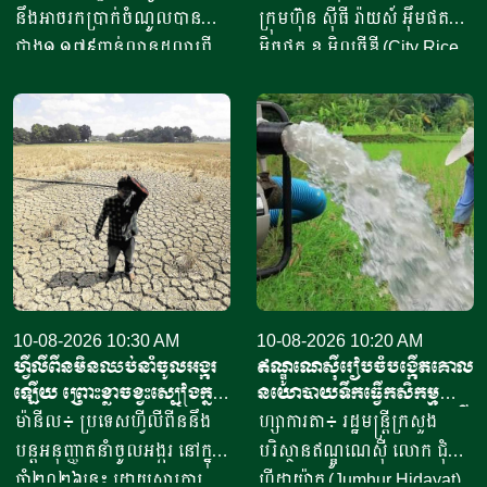
ផលិត និងផ្គត់ផ្គង់ស្រូវសែន
នឹងអាចរកប្រាក់ចំណូលបាន
ក្រុមហ៊ុន ស៊ីធី រ៉ាយស៍ អ៊ឹមផត
ក្រអូប
ជាង១,១៧៩ពាន់លានដុល្លារពី
អិចផត ខូ អិលធីឌី (City Rice
ការនាំចេញអង្ករ និងចុងអង្ករ
Import Export Co., Ltd.)
ដោយគិតចាប់ពីថ្ងៃទី១ ខែមេសា
តំណាងដោយលោក លី លាង
ឆ្នាំ២០២៦ ដល់ថ្ងៃទី៣១ ខែមីនា
បានចុះកិច្ចសន្យាកសិកម្មស្តីពីការ
ឆ្នាំ២០២៧។ នៅក្នុងឆ្នាំហិរញ្ញ
ផលិតនិងផ្គត់ផ្គង់ស្រូវសែន
វត្ថុ២០២៦-២០២៧ ប្រទេសភូមា
ក្រអូប រវាងក្រុមផលិតស្រូវស្រុក
បានកំណត់គោលដៅនាំចេញ
ថ្មគោល តំណាងដោយលោកស្រី
អង្ករឱ្យបាន១,៨លានតោន និង
ប៊ី សុខា និងក្រុមផលិតស្រូវស្រុក
ចុងអង្ករចំនួន១,២លានតោន
បវេល តំណាងដោយលោក ចៅ
តាមផ្លូវសមុទ្រ និងច្រក
ធី។ កិច្ចសន្យានេះត្រូវបានធ្វើ
ពាណិជ្ជកម្មតាមព្រំដែន ដែល
10-08-2026 10:30 AM
ឡើងនៅថ្ងៃទី៨ ខែសីហា
10-08-2026 10:20 AM
ហ្វីលីពីនមិនឈប់នាំចូលអង្ករ
ឥណ្ឌូណេស៊ីរៀបចំបង្កើតគោល
សរុបបរិមាណអង្ករទាំងអស់មាន
ឆ្នាំ២០២៦នេះ ស្របតាមគំនិត
ឡើយ ព្រោះខ្លាចខ្វះស្បៀងក្នុង
នយោបាយទឹកធ្វើកសិកម្ម
ចំនួន៣លានតោន។ យោងតាម
ផ្តួចរបស់ ឯកឧត្តម បណ្ឌិត កៅ
ស្រុក បង្កឡើងដោយ
ដើម្បីការពារប្រភពទឹកក្រោមដី
ម៉ានីល៖ ប្រទេសហ្វីលីពីននឹង
ហ្សាការតា៖ រដ្ឋមន្ត្រីក្រសួង
សហព័ន្ធស្រូវអង្ករភូមា បានឱ្យ
ថាច អគ្គនាយក​ធនាគារ​អភិវឌ្ឍន៍​
បាតុភូតអែលនីញ៉ូ
បន្តអនុញ្ញាតនាំចូលអង្ករ នៅក្នុង
បរិស្ថានឥណ្ឌូណេស៊ី លោក ជុំហ៊ួរ
ដឹងថា នៅក្នុងត្រីមាសទីមួយ
ជនបទ​និងកសិកម្ម​ (ARDB )
ឆ្នាំ២០២៦នេះ ដោយសារការ
ហ៊ីដាយ៉ាត (Jumhur Hidayat)