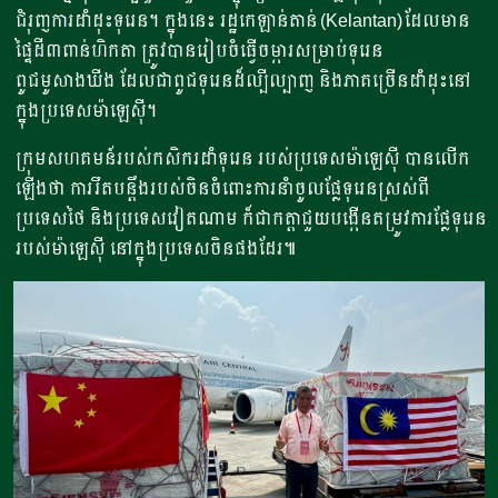
ជំរុញការដាំដុះទុរេន។ ក្នុងនេះ រដ្ឋកេឡាន់តាន់ (Kelantan)ដែលមាន
ផ្ទៃដី៣ពាន់ហិកតា ត្រូវបានរៀបចំធ្វើចម្ការសម្រាប់ទុរេន
ពូជមូសាងឃីង ដែលជាពូជទុរេនដ៏ល្បីល្បាញ និងភាគច្រើនដាំដុះនៅ
ក្នុងប្រទេសម៉ាឡេស៊ី។
​ក្រុមសហគមន៍របស់កសិករដាំទុរេន របស់ប្រទេសម៉ាឡេស៊ី បានលើក
ឡើងថា ការរឹតបន្តឹងរបស់ចិនចំពោះការនាំចូលផ្លែទុរេនស្រស់ពី
ប្រទេសថៃ និងប្រទេសវៀតណាម ក៏ជាកត្តាជួយបង្កើនតម្រូវការផ្លែទុរេន
របស់ម៉ាឡេស៊ី នៅក្នុងប្រទេសចិនផងដែរ៕