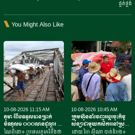
ផ្គត់ផ្គង់
You Might Also Like
10-08-2026 11:15 AM
10-08-2026 10:45 AM
ភូមា រំពឹងទទួលបានប្រាក់
ក្រុមហ៊ុននាំចេញអង្ករចុះកិច្ច
ចំណូល១ ០០០លានដុល្លារ ពី
សន្យាជាមួយកសិករនៅស្រុក
ការនាំចេញអង្ករ
ថ្មគោល និងស្រុកបវេល ដើម្បី
ណៃពិដោ៖ ប្រទេសភូមារំពឹងថា
ដោយ ហៃ ស៊ីណា បាត់ដំបង៖