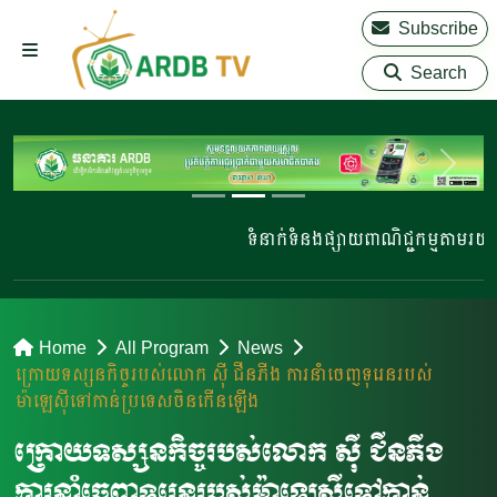
Subscribe
Search
ទំនាក់ទំនងផ្សាយពាណិជ្ជកម្មតាមរយៈ 0
Home
All Program
News
ក្រោយទស្សនកិច្ចរបស់លោក ស៊ី ជីនភីង ​ការ​នាំ​ចេញ​ទុរេន​របស់​
ម៉ាឡេស៊ី​ទៅ​កាន់ប្រទេស​ចិន​កើន​ឡើង​
ក្រោយទស្សនកិច្ចរបស់លោក ស៊ី ជីនភីង ​
ការ​នាំ​ចេញ​ទុរេន​របស់​ម៉ាឡេស៊ី​ទៅ​កាន់