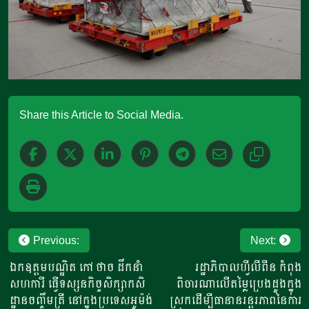
Share this Article to Social Media.
Post
Previous:
Next:
navigation
ឯកឧត្តម​បណ្ឌិត​ កៅ​ ថាច​ ដឹក​នាំ​
រដ្ឋាភិបាលហ្វីលីពីន កំពុង
សហការី​ ធ្វើទស្សនកិច្ចសិក្សា​កសិ
ពិចារណាលើតម្លៃប្រេងដូង​​ក្នុង
ដ្ឋាន​ចញ្ចឹម​ត្រី​​ នៅក្នុងប្រទេស​អូម៉ង់​
ស្រុកដើម្បី​ធានានរន្តរភាពនៃការ