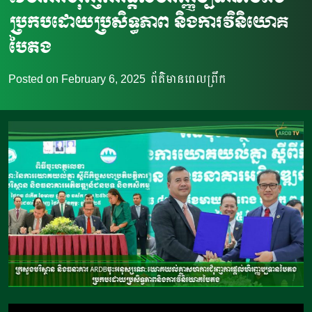
ប្រកបដោយប្រសិទ្ធភាព និងការវិនិយោគ
បៃតង
Posted on
February 6, 2025
ព័ត៌មានពេលព្រឹក