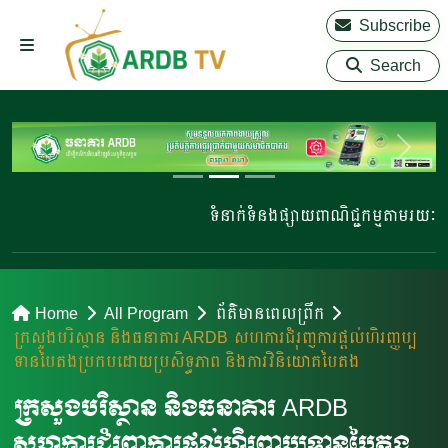
Subscribe
Search
ទំនាក់ទំនងផ្សាយពាណិជ្ជកម្មតាមរយៈ 0
Home
All Program
ព័ត៌មានពេលព្រឹក
ក្រសួងបរិស្ថាន និងធនាគារ ARDB សហការជំរុញការផ្តល់ហិរញ្ញប្ប
ទានបៃតងប្រកបដោយប្រសិទ្ធភាព និងការវិនិយោគបៃតង
ក្រសួងបរិស្ថាន និងធនាគារ ARDB
សហការជំរុញការផ្តល់ហិរញ្ញប្បទានបៃតង