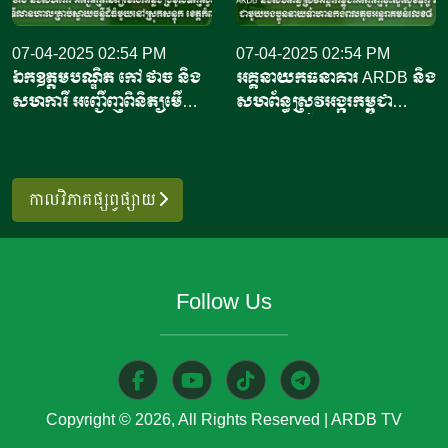
នេសាទរបស់ប្រទេសឥណ្ឌូណេស៊ី
ព័ត៌មាន ហ្សាកាតា ប៉ុស្ត្តិ៍ របស់
បានបញ្ជាក់ថា កិច្ចព្រមព្រៀង
07-04-2025 02:54 PM
ឥណ្ឌូណេស៊ី បានចេញផ្សាយថា
07-04-2025 02:54 PM
ឯកឧត្តមបណ្ឌិត កៅ ថាច និង
អគ្គនាយកធនាគារ ARDB និង
នេះអនុញ្ញាតឱ្យកុងតឺន័ររាប់ពាន់
កិច្ចព្រមព្រៀងធ្វើឡើងក្នុងដំណើរ
សហការី អញ្ជើញពិនិត្យមើល
សហព័ន្ធស្រូវអង្ករកម្ពុជា
គ្រឿងដឹកបង្គារឥណ្ឌូណេស៊ី ដែល
ទស្សនកិច្ចរបស់ប្រធានាធិបតីប៉េរូ
កន្លែងប្រមូលទិញចន្ទីខេត្ត
អញ្ជើញចុះសួរសុខទុក្ខ និង
កំពុងធ្វើដំណើរទៅកាន់សហរដ្ឋ
លោកស្រី ឌីណា បូលួតេ (Dina
កំពង់ចាម និងទីលានហាលចន្ទី
សំណេះសំណាលជាមួយបង
អាម៉េរិក អាចចូលចតបាន បើ
Boluarte) ដែលត្រូវបាន
ដ៏ធំមួយនៅស្រុកសន្ទុក ខេត្ត
ប្អូននាយទាហានកងពលតូច
ទោះបីជាបទប្បញ្ញត្តិនាំចូលថ្មីនឹង
ស្វាគមន៍ដោយក្រុម
កំពង់ធំ
អន្តរាគមន៍លេខ៨
កាលវិភាគផ្សព្វផ្សាយ
ចូលជាធរមាននៅចុងខែតុលា
តន្រ្តីកងកិត្តិយស នៅឯវិមាន
ឆ្នាំ២០២៥នេះ។ លោកស្រីបាន
ប្រធានាធិបតី ក្នុងរដ្ឋធានី
និយាយទៀតថា រដ្ឋបាលចំណី
ឥណ្ឌូណេស៊ី។ ប្រធានាធិបតី
អាហារ និងឱសថ របស់សហរដ្ឋ
ឥណ្ឌូណេស៊ី​​ លោក ប្រាបូវូស
Follow Us
អាម៉េរិកបានផ្តល់ការលើកលែង
ស៊ូប៊ីយ៉ាន់តូ (Prabowo
ពិសេសសម្រាប់កុងតឺន័រដឹកបង្គា
Subianto) បានមានប្រសាន៍ថា
រាប់ពាន់គ្រឿង ដែលនឹងទៅដល់
មេដឹកនាំទាំងនេះបានធ្វើជាសាក្សី
សហរដ្ឋអាម៉េរិក នៅចុងខែតុលា​
ក្នុងការចុះហត្ថលេខាលើកិច្ចព្រម
Copyright © 2026, All Rights Reserved
|
ARDB TV
ឬដើមវិច្ឆិកា។ ការនាំចូលថ្មីនេះ
ព្រៀងពាណិជ្ជកម្ម ហៅថា កិច្ច