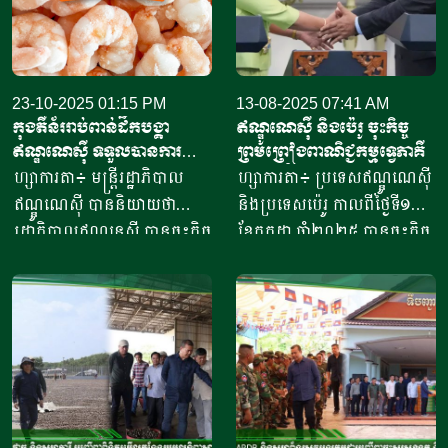
23-10-2025 01:15 PM
13-08-2025 07:41 AM
កុងតឺន័ររាប់ពាន់ដឹកបង្គា​
ឥណ្ឌូណេស៊ី និងប៉េរូ ចុះកិច្ច
ឥណ្ឌូណេស៊ី​ ទទួលបានការ
ព្រមព្រៀងពាណិជ្ជកម្មទ្វេភាគី
អនុញ្ញាតនាំ​ចូល​ទីផ្សារអាម៉េរិក
ហ្សាការតា៖ មន្ត្រីរដ្ឋាភិបាល
ហ្សាការតា៖ ប្រទេសឥណ្ឌូណេស៊ី
ឥណ្ឌូណេស៊ី បាននិយាយថា
និងប្រទេសប៉េរូ កាលពីថ្ងៃទី១១
រដ្ឋាភិបាលឥណ្ឌូនេស៊ី បានចុះកិច្ច
ខែកក្កដា ឆ្នាំ២០២៥ បានចុះកិច្ច
ព្រមព្រៀងជាមួយរដ្ឋបាលចំណី
ព្រមព្រៀងពាណិជ្ជកម្ម ក្នុងពេល
អាហារ និងឱសថសហរដ្ឋ
មេដឹកនាំប្រទេសទាំងពីរបានជួប
អាម៉េរិក ដើម្បីចាប់ផ្តើមដំណើរ
ប្រជុំគ្នានៅទីក្រុងហ្សាកាតា
ការនាំចេញឡើងវិញ នូវ
បន្ទាប់ពីប្រធានាធិបតីអាមេរិក
ផលិតផលបង្គាឥណ្ឌូនេស៊ីទៅកាន់
លោក ដូណាល់ ត្រាំ (Donald
សហរដ្ឋអាម៉េរិក។ ប្រធានទី
Trump) បានកំណត់អត្រា
ភ្នាក់ងារគ្រប់គ្រង និងត្រួតពិនិត្យ
ពន្ធ១៩ភាគរយលើការនាំចូលពី
គុណភាពផលិតផលសមុទ្រ និង
ប្រទេសឥណ្ឌូណេស៊ី។ សារ