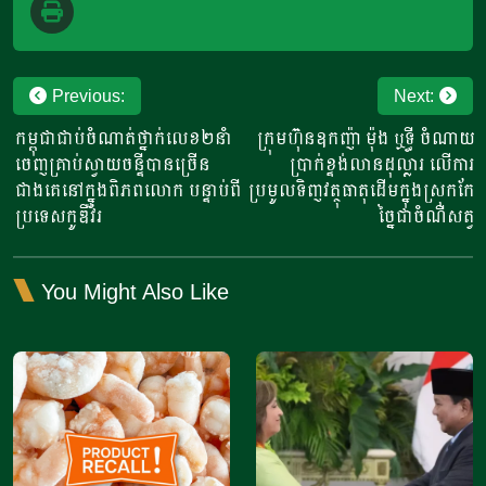
Post
Previous:
Next:
navigation
កម្ពុជាជាប់ចំណាត់ថ្នាក់លេខ២នាំ
ក្រុមហ៊ុនឧកញ៉ា ម៉ុង ឬទ្ធី ចំណាយ
ចេញគ្រាប់ស្វាយចន្ទីបានច្រើន
ប្រាក់ខ្ទង់លានដុល្លារ លើការ
ជាងគេនៅក្នុងពិភពលោក បន្ទាប់ពី
ប្រមូលទិញវត្ថុធាតុដើមក្នុងស្រុកកែ
ប្រទេសកូឌឺវ័រ
ច្នៃជាចំណីសត្វ
You Might Also Like