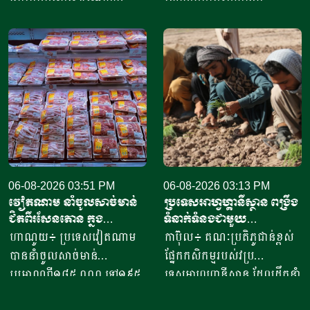
តាមរយៈក្រុមហ៊ុននាំចេញអង្ករ
សៀមរាប​ ​​ក្នុងឆ្នាំ​២០២០​ បាន
ចំនួន៦១ក្រុមហ៊ុន ដោយនាំ
ចាប់ផ្តើម​ដំបូង​ចេញពីអង្ករ​
ចេញទៅកាន់គោលដៅចំនួន៦៦
១០កំប៉ុង ឬមានទម្ងន់​ប្រហែល​បី
ដែលក្នុងនោះទៅកាន់បណ្តា
គីឡូក្រាម រហូតមកដល់ឆ្នាំ​
ប្រទេសនៅក្នុងតំបន់អឺរ៉ុប
២០២៦នេះ អាច​លក់នំបាន​ពី៤
ចំនួន៣៣ ​បានបរិមាណអង្ករ
០០០ ទៅ​៨០០០នំ​ គិតជាប្រាក់
ចំនួន២០៧ ១៥៧តោន គិតជា
ចំណូលសរុបបានពីបីលានដល់​
ទឹកប្រាក់ចំនួន១៥៦,៤៥​លាន
ប្រាំបីលានរៀល​ក្នុងមួយថ្ងៃ​។ អ្នក
ដុល្លារ។ ឧកញ៉ា ឡាយ ឈុនហួ
ស្រី ថ្លុង ថាន ម្ចាស់ហាង​យីហោ
ប្រធានសហព័ន្ធស្រូវអង្ករកម្ពុជា
06-08-2026 03:51 PM
“អាកោត្នោតព្រះដាក់” នៅឃុំព្រះ
06-08-2026 03:13 PM
វៀតណាម នាំចូលសាច់មាន់
ប្រទេសអាហ្វហ្គានីស្ថាន ពង្រឹង
បានមានប្រសាសន៍ថា ការនាំ
ដាក់​ ស្រុក​បន្ទាយស្រី ខេត្ត
ជិតពីរសែនតោន ក្នុង
ទំនាក់ទំនងជាមួយ
ចេញអង្ករសម្រាប់ឆ្នាំ២០២៦នេះ
សៀមរាប​ បានឱ្យដឹង​ថា មុខរបរ
ឆមាសទី១ ដោយភាគច្រើននាំ
ប្រទេសម៉ុលដូវ៉ា ដើម្បីជំរុញ
ហាណូយ៖ ប្រទេសវៀតណាម
កាប៊ុល៖ គណៈប្រតិភូជាន់ខ្ពស់
នឹងសម្រេចបានជោគជ័យតាម
ធ្វើនំអាកោត្នោត​លក់ជូនប្រជា
ចូលពីអាម៉េរិក
កិច្ចសហប្រតិបត្តិការផ្នែក
បាននាំចូលសាច់មាន់
ផ្នែកកសិកម្មរបស់វប្រ
ផែនការ ហើយ​មិនមានបញ្ហាអ្វី
ពលរដ្ឋនិងភ្ញៀវទេសចរណ៍
វិទ្យាសាស្ត្រ និងកសិកម្ម
ប្រមាណពី១៨៥ ០០០ ទៅ១៩៥
ទេសអាហ្វហ្គានីស្ថាន ដែលដឹកនាំ
ចោទនោះទេ ជាពិសេស ស្រប
អន្តរជាតិ​ ក្នុងពេលសព្វថ្ងៃនេះ
០០០តោន នៅក្នុងឆមាសទី១ នៃ
ដោយអនុរដ្ឋមន្ត្រី លោក សាដៀ
តាមផែនការដាក់ចេញនៅ
អ្នកស្រីបានចាប់ផ្តើម​នៅឆ្នាំ​