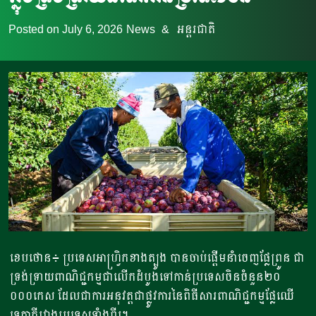
Posted on
July 6, 2026
News
&
អន្តរជាតិ
ខេបថោន៖ ប្រទេសអាហ្រ្វិកខាងត្បូង បានចាប់ផ្តើមនាំចេញផ្លែព្រូន ជា
ទ្រង់ទ្រាយពាណិជ្ជកម្មជាលើកដំបូងទៅកាន់ប្រទេសចិនចំនួន២០
០០០កេស ដែលជាការអនុវត្តជាផ្លូវការនៃពិធីសារពាណិជ្ជកម្មផ្លែឈើ
ទ្វេភាគីរវាងប្រទេសទាំងពីរ។