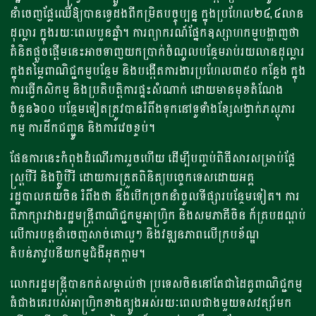
នាំចេញផ្លែឈើឱ្យបានទ្វេដងពីកម្រិតបច្ចុប្បន្ន ក្នុងប្រហែល២៤,៤លាន
ដុល្លារ ក្នុងរយៈពេលបួនឆ្នាំ។ ការព្យាករណ៍ផ្នែកឧស្សាហកម្មបង្ហាញថា
គំនិតផ្តួចផ្តើមនេះអាចទាញយកប្រាក់ចំណូលបន្ថែមរាប់រយលានដុល្លារ
ក្នុងតម្លៃពាណិជ្ជកម្មបន្ថែម និងបង្កើតការងារប្រហែល៣៥០ កន្លែង ក្នុង
ការធ្វើកសិកម្ម និងប្រតិបត្តិការផ្ទះសំណាក់ ដោយមានមុខតំណែង
ចំនួន៦០០ បន្ថែមទៀតត្រូវបានរំពឹងទុកនៅទូទាំងខ្សែសង្វាក់ភស្តុភារ
កម្ម ការដឹកជញ្ជូន និងការវេចខ្ចប់។
ផែនការនេះកំពុងដំណើរការរួចហើយ ដើម្បីបញ្ចប់ពិធីសារសម្រាប់ផ្លែ
ស្ត្របឺរី និងប៊្លូបឺរី ដោយការត្រួតពិនិត្យបច្ចេកទេសដោយអគ្គ
រដ្ឋបាលគយចិន រំពឹងថា នឹងបើកច្រកនាំចូលទីផ្សារបន្ថែមទៀត។ ការ
ពិភាក្សារវាងរដ្ឋមន្ត្រីពាណិជ្ជកម្មអាហ្វ្រិក និងសមភាគីចិន ក៏គ្របដណ្តប់
លើការបន្តនាំចេញសាច់គោល្អៗ និងវឌ្ឍនភាពលើក្របខ័ណ្ឌ
តំបន់ភាវូបនីយកម្មជំងឺអុតក្ដាម។
លោករដ្ឋមន្ត្រីបានកត់សម្គាល់ថា ប្រទេសចិននៅតែជាដៃគូពាណិជ្ជកម្ម
ធំជាងគេរបស់អាហ្វ្រិកខាងត្បូងអស់រយៈពេលជាងមួយទសវត្សរ៍មក