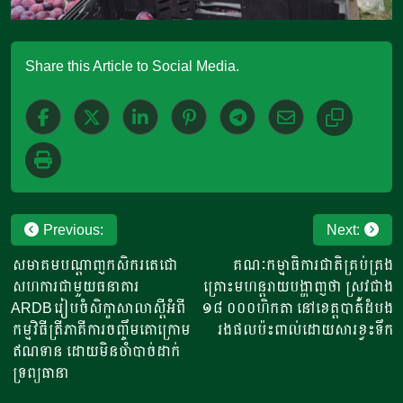
Share this Article to Social Media.
Post
Previous:
Next:
navigation
សមាគមបណ្ដាញកសិករតេជោ
គណៈកម្មាធិការជាតិគ្រប់គ្រង
សហការជាមួយធនាគារ
គ្រោះមហន្តរាយបង្ហាញថា ស្រូវជាង
ARDBរៀបចំសិក្ខាសាលាស្ដីអំពី
១៨ ០០០ហិកតា នៅខេត្តបាត់ដំបង
កម្មវិធីត្រីភាគីការចញ្ចឹមគោក្រោម
រងផលប៉ះពាល់ដោយសារខ្វះទឹក
ឥណទាន ដោយមិនចាំបាច់ដាក់
ទ្រព្យធានា