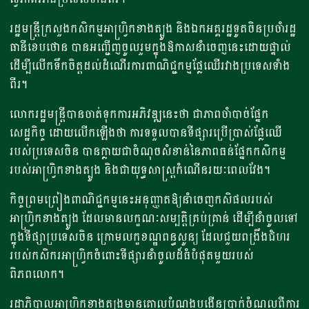
រដ្ឋមន្ត្រីក្រសួងកសិកម្មអាហ្វ្រិកខាងត្បូង និងឯកអគ្គរដ្ឋទូតចិនប្រចាំរដ្ឋ
ធានីខេបថោន បានអញ្ជើញចូលរួមក្នុងឱកាសនាំចេញនេះដោយផ្ទាល់
ដើម្បីលើកទឹកចិត្តដល់ដំណើរការពាណិជ្ជកម្មផ្លែឈើរវាងប្រទេសទាំង
ពីរ។
លោករដ្ឋមន្ត្រីបានចាត់ទុកការអភិវឌ្ឍនេះថា ជាភាពចាំបាច់ផ្នែក
សេដ្ឋកិច្ច ដោយលើកឡើងថា ការទទួលបានទីផ្សារប្រើប្រាស់ផ្លែឈើ
របស់ប្រទេសចិន បានក្លាយជាចំណុចសំខាន់នៃភាពធន់ផ្នែកកសិកម្ម
របស់អាហ្វ្រិកខាងត្បូង និងជាយុទ្ធសាស្ត្រកំណើនរយៈពេលវែង។
កិច្ចព្រមព្រៀងពាណិជ្ជកម្មនេះអនុញ្ញាតឱ្យនាំចេញកសិផលរបស់
អាហ្វ្រិកខាងត្បូង ដែលមានលក្ខណៈសម្បត្តិគ្រប់គ្រាន់ ដើម្បីនាំចូលទៅ
ក្នុងទីផ្សាប្រទេសចិន ក្រោមលក្ខខណ្ឌពន្ធសូន្យ ដែលជួយពង្រឹងជំហរ
របស់កសិករអាហ្វ្រិកចំពោះទីផ្សារនាំចូលដ៏ធំបំផុតមួយរបស់
ពិភពលោក។
រដ្ឋាភិបាលអាហ្វ្រិកខាងត្បូងមានគោលបំណងបង្កើនប្រាក់ចំណូលពីការ