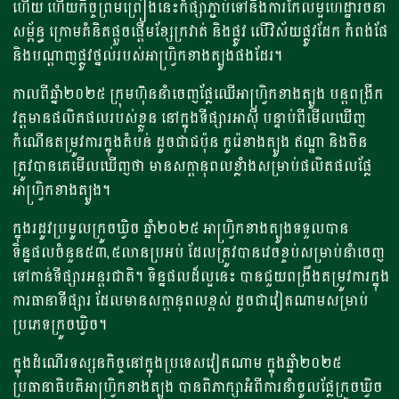
ហើយ ហើយកិច្ចព្រមព្រៀងនេះក៏ផ្សាភ្ជាប់ទៅនឹងការកែលម្អហេដ្ឋារចនា
សម្ព័ន្ធ ក្រោមគំនិតផ្តួចផ្តើមខ្សែក្រវាត់ និងផ្លូវ លើវិស័យផ្លូវដែក កំពង់ផែ
និងបណ្តាញផ្លូវថ្នល់របស់អាហ្វ្រិកខាងត្បូងផងដែរ។
កាលពីឆ្នាំ២០២៥ ក្រុមហ៊ុននាំចេញផ្លែឈើអាហ្វ្រិកខាងត្បូង បន្តពង្រីក
វត្តមានផលិតផលរបស់ខ្លួន នៅក្នុងទីផ្សារអាស៊ី បន្ទាប់ពីមើលឃើញ
កំណើនតម្រូវការក្នុងតំបន់ ដូចជាជប៉ុន កូរ៉េខាងត្បូង ឥណ្ឌា និងចិន
ត្រូវបានគេមើលឃើញថា មានសក្តានុពលខ្លាំងសម្រាប់ផលិតផលផ្លែ
អាហ្វ្រិកខាងត្បូង។
ក្នុងរដូវប្រមូលក្រូចឃ្វិច ឆ្នាំ២០២៥ អាហ្វ្រិកខាងត្បូងទទួលបាន
ទិន្នផលចំនួន៥៣,៥លានប្រអប់ ដែលត្រូវបានវេចខ្ចប់សម្រាប់នាំចេញ
ទៅកាន់ទីផ្សារអន្តរជាតិ។ ទិន្នផលដ៏ល្អនេះ បានជួយពង្រឹងតម្រូវការក្នុង
ការធានាទីផ្សារ ដែលមានសក្តានុពលខ្ពស់ ដូចជាវៀតណាមសម្រាប់
ប្រភេទក្រូចឃ្វិច។
ក្នុងដំណើរទស្សនកិច្ចនៅក្នុងប្រទេសវៀតណាម ក្នុងឆ្នាំ២០២៥
ប្រធានាធិបតិអាហ្វ្រិកខាងត្បូង បានពិភាក្សាអំពីការនាំចូលផ្លែក្រូចឃ្វិច