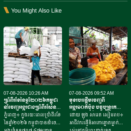
You Might Also Like
07-08-2026 10:26 AM
07-08-2026 09:52 AM
ប្រាំពីរខែនៃឆ្នាំ​២០២៦កម្ពុជា
មុខរបរផ្តើមចេញពី
នាំចេញអង្ករជាងប្រាំពីរសែន​
អង្ករ១០កំប៉ុង​ បច្ចុប្បន្ន​រក
តោន គិតជាទឹកប្រាក់​
ចំណូលបាន​ជិត១០លានរៀល
ភ្នំពេញ៖ ក្នុងរយៈពេលប្រាំពីរខែ
ដោយ ឡុង សារេត​ សៀមរាប៖ ​
ជាង៤១៥លានដុល្លារ
ក្នុងមួយថ្ងៃ
នៃឆ្នាំ២០២៦ កម្ពុជាបាននាំចេញ
អាជីវករ​​ធ្វើនំអាកោត្នោត​ម្នាក់
អង្ករចំនួន៧០៧ ៤៧១តោន​
រស់នៅភូមិព្រះដាក់ខេត្ត