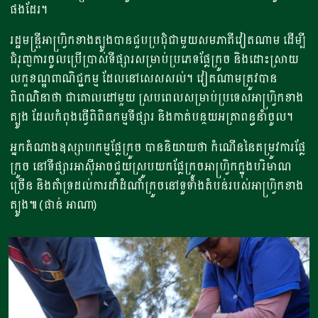
ផងដែរ។
រដ្ឋមន្ត្រីអាហ្វ្រិកខាងត្បូងបានជួបប្រជុំជាមួយសមភាគីវៀតណាម ដើម្បី
ជំរុញការចូលប្រើប្រាស់ទីផ្សារសម្រាប់ប្រភេទផ្លែក្រូច និងដោះស្រាយ
លក្ខខណ្ឌពាណិជ្ជកម្ម ដែលនៅសេសសល់។ វៀតណាមត្រូវបាន
ពិពណ៌នាថា ជាគោលដៅមួយ ស្របពេលសម្រាប់ប្រទេសអាហ្វ្រិកខាង
ត្បូង ដែលកំពុងធ្វើពិពិធកម្មទីផ្សារ និងកាត់បន្ថយអត្រាពន្ធនាំចូល។
អ្នកតំណាងឧស្សាហកម្មផ្លែក្រូច បាននិយាយថា កំណើននៃតម្រូវការផ្លែ
ក្រូច នៅទីផ្សារអាស៊ីអាចជួយស្រូបយកផ្លែក្រូចអាហ្វ្រិកក្នុងបរិមាណ
ច្រើន និងគាំទ្រដល់ការដាំដំណាំក្រូចនៅទូទាំងតំបន់របស់អាហ្វ្រិកខាង
ត្បូង៕ (ផាន់ អាណា)