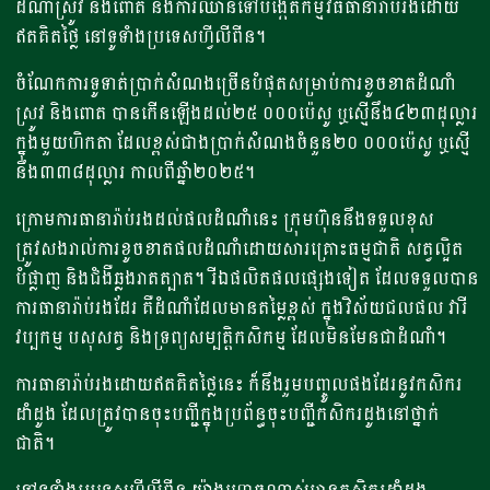
ដំណាំស្រូវ និងពោត និងការឈានទៅបង្កើតកម្មវិធីធានារ៉ាប់រងដោយ
ឥតគិតថ្លៃ នៅទូទាំងប្រទេសហ្វីលីពីន។
ចំណែកការទូទាត់ប្រាក់សំណងច្រើនបំផុតសម្រាប់ការខូចខាតដំណាំ
ស្រូវ និងពោត បានកើនឡើងដល់២៥ ០០០ប៉េសូ ឬស្មើនឹង៤២៣ដុល្លារ
ក្នុងមួយហិកតា ដែលខ្ពស់ជាងប្រាក់សំណងចំនួន២០ ០០០ប៉េសូ ឬស្មើ
នឹង៣៣៨ដុល្លារ កាលពីឆ្នាំ២០២៥។
ក្រោមការធានារ៉ាប់រងដល់ផលដំណាំនេះ ក្រុមហ៊ុននឹងទទួលខុស
ត្រូវសងរាល់ការខូចខាតផលដំណាំដោយសារគ្រោះធម្មជាតិ សត្វល្អិត
បំផ្លាញ និងជំងឺឆ្លងរាតត្បាត។ រីឯផលិតផលផ្សេងទៀត ដែលទទួលបាន
ការធានារ៉ាប់រងដែរ គឺដំណាំដែលមានតម្លៃខ្ពស់ ក្នុងវិស័យជលផល វារី
វប្បកម្ម បសុសត្វ និងទ្រព្យសម្បត្តិកសិកម្ម ដែលមិនមែនជាដំណាំ។
ការធានារ៉ាប់រងដោយឥតគិតថ្លៃនេះ ក៏នឹងរួមបញ្ចូលផងដែរនូវកសិករ
ដាំដូង ដែលត្រូវបានចុះបញ្ជីក្នុងប្រព័ន្ធចុះបញ្ជីកសិករដូងនៅថ្នាក់
ជាតិ។