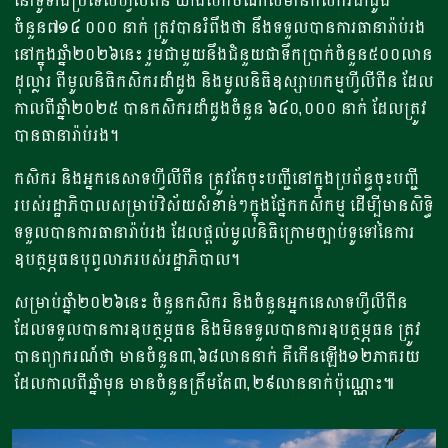
នៅទូទាំងប្រទេសហ្វីលីពីន យ៉ាងហោចណាស់មានកសិករដាំដូង
ចំនួន៧១៤ ០០០ នាក់ ត្រូវបានរំពឹងថា នឹងទទួលបានការធានារ៉ាប់រង
នៅក្នុងឆ្នាំ២០២៦នេះ រួមជាមួយនឹងជំនួយជាទឹកប្រាក់ចំនួន៥០០លាន
ដុល្លារ ពីមូលនិធិកសិករដាំដូង និងមូលនិធិឧស្សាហកម្មហ្វីលីពីន ដែល
កាលពីឆ្នាំ២០២៥ បានកសិករដាំដូងចំនួន ៦៤០,០០០ នាក់ ដែលត្រូវ
បានធានារ៉ាប់រង។
កសិករ និងអ្នកនេសាទហ្វីលីពីន ត្រូវតែចុះបញ្ជីនៅក្នុងប្រព័ន្ធចុះបញ្ជី
របស់រដ្ឋាភិបាលសម្រាប់វិស័យសំខាន់ៗក្នុងផ្នែកកសិកម្ម ដើម្បីមានសិទ្ធិ
ទទួលបានការធានារ៉ាប់រង ដែលផ្តល់មូលនិធិក្រោមច្បាប់ទូទៅនៃការ
ឧបត្ថម្ភធនបុព្វលាភរបស់រដ្ឋាភិបាល។
សម្រាប់ឆ្នាំ២០២៦នេះ ចំនួនកសិករ និងចំនួនអ្នកនេសាទហ្វីលីពីន
ដែលទទួលបានការឧបត្ថម្ភធន និងមិនទទួលបានការឧបត្ថម្ភធន ត្រូវ
បានព្យាករណ៍ថា មានចំនួន៣,៦៨លាននាក់ គឺកើនឡើង១២ភាគរយ
ដែលកាលពីឆ្នាំមុន មានចំនួនត្រឹមតែ៣,២៩លាននាក់ប៉ុណ្ណោះ៕