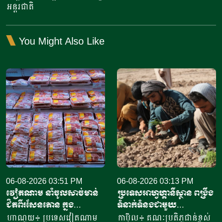
អន្តរជាតិ
You Might Also Like
06-08-2026 03:51 PM
06-08-2026 03:13 PM
វៀតណាម នាំចូលសាច់មាន់
ប្រទេសអាហ្វហ្គានីស្ថាន ពង្រឹង
ជិតពីរសែនតោន ក្នុង
ទំនាក់ទំនងជាមួយ
ឆមាសទី១ ដោយភាគច្រើននាំ
ប្រទេសម៉ុលដូវ៉ា ដើម្បីជំរុញ
ហាណូយ៖ ប្រទេសវៀតណាម
កាប៊ុល៖ គណៈប្រតិភូជាន់ខ្ពស់