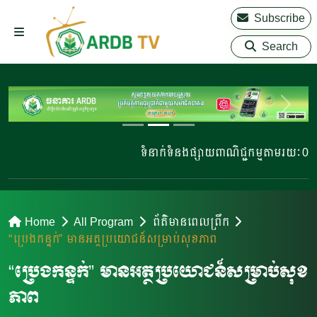
Subscribe
Search
ទំនាក់ទំនងផ្សាយពាណិជ្ជកម្មតាមរយៈ 023 
Home
All Program
ព័ត៌មានពេលព្រឹក
“ប្រេងកន្ទក់” មានអត្ថប្រយោជន៍សម្រាប់សុខភាព
“ប្រេងកន្ទក់” មានអត្ថប្រយោជន៍សម្រាប់សុខ
ភាព