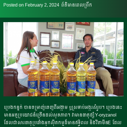
Posted on
February 2, 2024
ព័ត៌មានពេលព្រឹក
ប្រេងកន្ទក់ បានចម្រាញ់ចេញពីអង្កាម ឬស្រទាប់អង្ករសំរូប។ ប្រេងនេះ
មានអត្ថប្រយោជន៍ច្រើនដល់សុខភាព។ វាមានធាតុផ្សំ Y-oryzanol
ដែលជាសារធាតុប្រឆាំងអុកស៊ីតកម្មដ៏មានឥទ្ធិពល និងវីតាមីនE ដែល