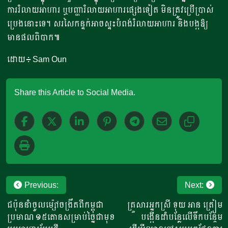
ការរំលាយអាហារ ឬបញ្ហារំលាយអាហារផ្សេងទៀត មិនត្រូវប្រើប្រាស់
ប្រេងនោះទេ។ សរសៃកន្ទក់អាចស្ទះបំពង់រំលាយអាហារ និងបង្កឱ្យ
មានផលពិបាក៕
ដោយ៖ Sam Oun
Share this Article to Social Media.
Post
Previous:
Next:
navigation
ជប៉ុននាំចូលម្ស៉ៅចង្រឹតពីកម្ពុជា
គ្រួសារអ្នកស្រី ទុយ អាន ត្រៀម
ប្រមាណ ១៥តោនសម្រាប់ច្នៃជាមុខ
បង្កើនដំាបន្លែលើទឹកបន្ថែម