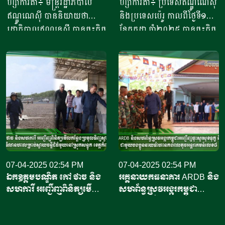
អនុញ្ញាតនាំ​ចូល​ទីផ្សារអាម៉េរិក
ហ្សាការតា៖ មន្ត្រីរដ្ឋាភិបាល
ហ្សាការតា៖ ប្រទេសឥណ្ឌូណេស៊ី
ឥណ្ឌូណេស៊ី បាននិយាយថា
និងប្រទេសប៉េរូ កាលពីថ្ងៃទី១១
រដ្ឋាភិបាលឥណ្ឌូនេស៊ី បានចុះកិច្ច
ខែកក្កដា ឆ្នាំ២០២៥ បានចុះកិច្ច
ព្រមព្រៀងជាមួយរដ្ឋបាលចំណី
ព្រមព្រៀងពាណិជ្ជកម្ម ក្នុងពេល
អាហារ និងឱសថសហរដ្ឋ
មេដឹកនាំប្រទេសទាំងពីរបានជួប
អាម៉េរិក ដើម្បីចាប់ផ្តើមដំណើរ
ប្រជុំគ្នានៅទីក្រុងហ្សាកាតា
ការនាំចេញឡើងវិញ នូវ
បន្ទាប់ពីប្រធានាធិបតីអាមេរិក
ផលិតផលបង្គាឥណ្ឌូនេស៊ីទៅកាន់
លោក ដូណាល់ ត្រាំ (Donald
សហរដ្ឋអាម៉េរិក។ ប្រធានទី
Trump) បានកំណត់អត្រា
ភ្នាក់ងារគ្រប់គ្រង និងត្រួតពិនិត្យ
ពន្ធ១៩ភាគរយលើការនាំចូលពី
គុណភាពផលិតផលសមុទ្រ និង
ប្រទេសឥណ្ឌូណេស៊ី។ សារ
នេសាទរបស់ប្រទេសឥណ្ឌូណេស៊ី
ព័ត៌មាន ហ្សាកាតា ប៉ុស្ត្តិ៍ របស់
បានបញ្ជាក់ថា កិច្ចព្រមព្រៀង
07-04-2025 02:54 PM
ឥណ្ឌូណេស៊ី បានចេញផ្សាយថា
07-04-2025 02:54 PM
ឯកឧត្តមបណ្ឌិត កៅ ថាច និង
អគ្គនាយកធនាគារ ARDB និង
នេះអនុញ្ញាតឱ្យកុងតឺន័ររាប់ពាន់
កិច្ចព្រមព្រៀងធ្វើឡើងក្នុងដំណើរ
សហការី អញ្ជើញពិនិត្យមើល
សហព័ន្ធស្រូវអង្ករកម្ពុជា
គ្រឿងដឹកបង្គារឥណ្ឌូណេស៊ី ដែល
ទស្សនកិច្ចរបស់ប្រធានាធិបតីប៉េរូ
កន្លែងប្រមូលទិញចន្ទីខេត្ត
អញ្ជើញចុះសួរសុខទុក្ខ និង
កំពុងធ្វើដំណើរទៅកាន់សហរដ្ឋ
លោកស្រី ឌីណា បូលួតេ (Dina
កំពង់ចាម និងទីលានហាលចន្ទី
សំណេះសំណាលជាមួយបង
អាម៉េរិក អាចចូលចតបាន បើ
Boluarte) ដែលត្រូវបាន