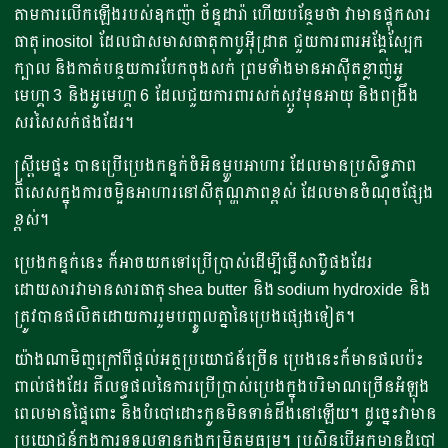
តាមការលើកឡើងរបស់ឧកញ៉ា ច័ន្ទដារ៉ា ហើយបន្ថែមថា វាមានផ្ទុកសារ
ធាតុ inositol ដែលជាសមាសធាតុកាបូអ៊ីដ្រាត ជួយការពារអង្គែស្បែក
ក្បាល និងកាត់បន្ថយការបែកចុងសក់ ព្រមទាំងមានអាស៊ីតខ្លាញ់អូ
មេហ្គា 3 និងអូមេហ្គា 6 ដែលជួយការពារសក់ស្កូវមុនអាយុ និងពង្រឹង
សរសៃសក់ផងដែរ។
ស្រ្តីមេផ្ទះ បានប្រើប្រេងកន្ទក់ចំអិនម្ហូបអាហារ ដែលមានប្រសិទ្ធភាព
ពិសេសក្នុងការចម្អិនអាហារនៅសីតុណ្ហភាពខ្ពស់ ដែលមានចំណុចផ្សែង
ខ្ពស់។
ប្រេងកន្ទក់នេះ ក៏អាចយកទៅប្រើប្រាស់ដើម្បីធ្វើសាប៊ូផងដែរ
ដោយសារវាមានសារធាតុ shea butter និង sodium hydroxide និង
ត្រូវបានផលិតដោយការរួមបញ្ចូលគ្នានៃប្រេងផ្សេងទៀត។
យ៉ាងណាមិញក្រៅពីផ្ដល់អត្ថប្រយោជន៍ច្រើន ប្រេងនេះក៏មានផលប៉ះ
ពាល់ផងដែរ គឺលទ្ធផលនៃការប្រើប្រាស់ប្រេងក្នុងបរិមាណច្រើនអំឡុង
ពេលមានផ្ទៃពោះ និងបំបៅដោះកូនមិនទាន់ដឹងនៅឡើយ។ ដូច្នេះវាមាន
ប្រយោជន៍ក្នុងការទទួលទានក្នុងកម្រិតមធ្យម។ ប្រសិនបើអ្នកមានដំបៅ