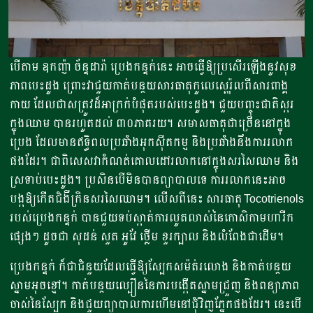
បើតាម ឧកញ៉ា ច័ន្ទដារ៉ា ប្រេងកន្ទក់នេះ អាចធ្វើឱ្យប្រសើរឡើងនូវសុខ
ភាពបេះដូង ព្រោះវាជួយកាត់បន្ថយសារធាតុកូលេស្តេរ៉ុលពីសារពាង្គ
កាយ ដែលជាសត្រូវដ៏អាក្រក់បំផុតរបស់បេះដូង។ ជួយបញ្ចុះជាតិស្ករ
ក្នុងឈាម បានរហូតដល់ ៣០ភាគរយ។ សមាសធាតុជាច្រើននៅក្នុង
ប្រេង ដែលមានឥទ្ធិពលប្រឆាំងអុកស៊ីតកម្ម និងប្រឆាំងនឹងការរលាក
ផងដែរ។ ជាពិសេសវាកំណត់គោលដៅរលាកនៅក្នុងសរសៃឈាម និង
ស្រទាប់បេះដូង។ ប្រសិនបើមិនបានព្យាបាលទេ ការរលាកនេះអាច
បង្កឱ្យកើតជំងឺក្រិនសរសៃឈាម។ លើសពីនេះ សារធាតុ Tocotrienols
របស់ប្រេងកន្ទក់ បានជួយទប់ស្កាត់ការលូតលាស់នៃកោសិកាមហារីក
ផ្សេងៗ ដូចជា សុដន់ សួត អូវែ ថ្លើម ខួរក្បាល និងលំពែងជាដើម។
ប្រេងកន្ទក់ ក៏ជាជំនួយដែលធ្វើឱ្យស្បែកសម៉ត់រលោង និងកាត់បន្ថយ
ស្នាមអុចខ្មៅ។ កាត់បន្ថយល្បឿននៃការបង្កើតស្នាមជ្រួញ និងពន្យាភាព
ចាស់នៃស្បែក និងជួយព្យាបាលការហើមនៅជុំវិញភ្នែកផងដែរ។ នេះបើ