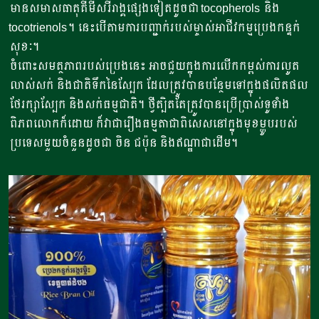
មានសមាសធាតុគីមីសរីរាង្គផ្សេងទៀតដូចជា tocopherols និង
tocotrienols។ នេះបើតាមការបញ្ជាក់របស់ម្ចាស់អាជីវកម្មប្រេងកន្ទក់
សុខៈ។
ចំពោះសមត្ថភាពរបស់ប្រេងនេះ អាចជួយក្នុងការលើកកម្ពស់ការលូត
លាស់សក់ និងជាតិទឹកនៃស្បែក ដែលត្រូវបានបន្ថែមទៅក្នុងផលិតផល
ថែរក្សាស្បែក និងសក់ធម្មជាតិ។ ថ្វីត្បិតតែត្រូវបានប្រើប្រាស់ទូទាំង
ពិភពលោកក៏ដោយ ក៏វាជារឿងធម្មតាជាពិសេសនៅក្នុងមុខម្ហូបរបស់
ប្រទេសមួយចំនួនដូចជា ចិន ជប៉ុន និងឥណ្ឌាជាដើម។