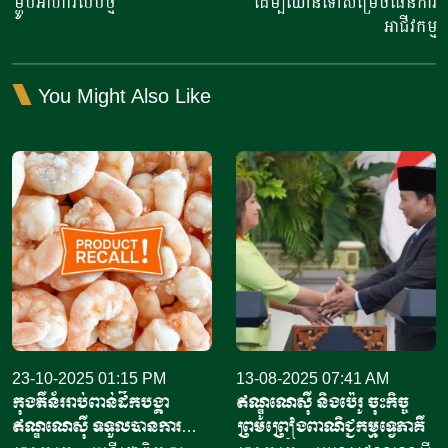
ម្ហូបអាហារបែបថ្មី
ដើម្បីឈានទៅសម្រេចផែនការ
អាជីវកម្ម
You Might Also Like
23-10-2025 01:15 PM
13-08-2025 07:41 AM
កុងតឺន័ររាប់ពាន់ដឹកបង្គា​
ឥណ្ឌូណេស៊ី និងប៉េរូ ចុះកិច្ច
ឥណ្ឌូណេស៊ី​ ទទួលបានការ
ព្រមព្រៀងពាណិជ្ជកម្មទ្វេភាគី