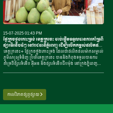
15-07-2025 01:43 PM
ផ្លែក្រូចថ្លុងកោះទ្រង់ ខេត្តក្រចេះ ចាប់ផ្តើមទទួលបានការគាំទ្រពី
ផ្សារទំនើបធំៗ នៅរាជធានីភ្នំពេញ ដើម្បីលើកកម្ពស់ផលិតផល
ខ្មែរ
ខេត្តក្រចេះ៖ ផ្លែក្រូចថ្លុងកោះទ្រង់ ដែលជាផលិតផលម៉ាកសម្គាល់
ភូមិសាស្ត្រទំនិញ ប្រចាំខេត្តក្រចេះ បាននិងកំពុងទទួលបានការ
គាំទ្រពីផ្សារទំនើប អ៊ីអន និងផ្សារទំនើបជីបម៉ុង នៅក្រុងភ្នំពេញ
ដែលបង្ហាញឱ្យឃើញពីការចូលរួមលើកកម្ពស់ផលិតផលក្នុងស្រុក
និងធ្វើឱ្យកសិករ ដែលជាអ្នកដាំក្រូចថ្លុងជនៅលើកោះទ្រង់ មានក្តី
រំពឹងលើទីផ្សារនាថ្ងៃអនាគត។ អ្នកស្រី ហុង ចាន់ណា ប្រធាន
សមាគមអ្នកដាំក្រូចថ្លុងកោះទ្រង់ ខេត្តក្រចេះ បានឱ្យដឹងថា នៅ
ក្នុងរយៈពេលពីរបីខែកន្លងមកនេះ ផ្លែក្រូចថ្លុងកោះទ្រង់ ចាប់ផ្តើម
កាលវិភាគផ្សព្វផ្សាយ
ទទួលបានការគាំទ្រពីផ្សារទំនើប អ៊ីអន និងផ្សារទំនើបជីបម៉ុង នៅ
ក្រុងភ្នំពេញ ក្នុងបរិមាណជាង១៦០០ផ្លែ។ បើតាមអ្នកស្រីប្រធាន
សមាគន បានឱ្យដឹងថា ក្នុងចំណោមផ្លែក្រូចថ្លុងសរុបជាង១៦០០ផ្លែ