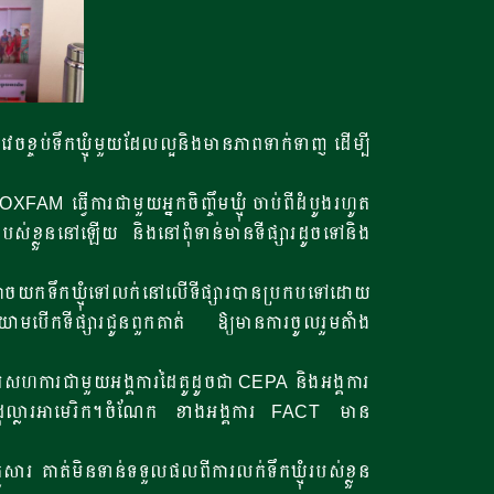
ចខ្ចប់ទឹកឃ្មុំមួយដែលល្អនិងមានភាពទាក់ទាញ ដើម្បី
AM ធ្វើការជាមួយអ្នកចិញ្ចឹមឃ្មុំ ចាប់ពីដំបូងរហូត
 របស់ខ្លួននៅឡើយ និងនៅពុំទាន់មានទីផ្សារដូចទៅនិង
ម្បីអាចយកទឹកឃ្មុំទៅលក់នៅលើទីផ្សារបានប្រកបទៅដោយ
យាមបើកទីផ្សារជូនពួកគាត់ ឱ្យមានការចូលរួមតំាង
សហការជាមួយអង្គការដៃគូដូចជា CEPA និងអង្គការ
ដុល្លារអាមេរិក។ចំណែក ខាងអង្គការ FACT មាន
រ គាត់មិនទាន់ទទួលផលពីការលក់ទឹកឃ្មុំរបស់ខ្លួន