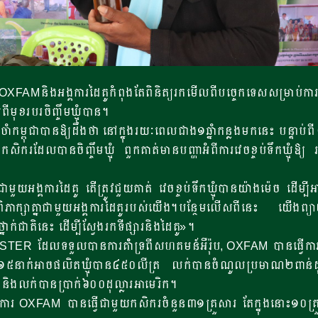
XFAMនិងអង្គការដៃគូកំពុងតែពិនិត្យរកមើលពីបច្ចេកទេសសម្រាប់ការវេ
ុខរបរចិញ្ចឹមឃ្មុំបាន។
ម្ពុជាបានឱ្យដឹងថា នៅក្នុងរយៈពេលជាង១ឆ្នំាកន្លងមកនេះ បន្ទាប់ពី OXF
ករដែលបានចិញ្ចឹមឃ្មុំ ពួកគាត់មានបញ្ហាអំពីការវេចខ្ចប់ទឹកឃ្មុំឱ្យ
មួយអង្គការដៃគូ តើត្រូវជួយគាត់ វេចខ្ចប់ទឹកឃ្មុំបានយ៉ាងម៉េច ដើ
ិភាក្សាគ្នាជាមួយអង្គការដៃគូរបស់យើង។បន្ថែមលើសពីនេះ យើងព្យា
នាក់ជាតិនេះ ដើម្បីស្វែងរកទីផ្សារនិងដៃគូ»។
ER ដែលទទួលបានការគំាំទ្រពីសហគមន៍អឺរ៉ុប, OXFAM បានធ្វើការ
១៥នាក់់អាចផលិតឃ្មុំបាន៤៥០លីត្រ លក់បានចំណូលប្រមាណ២ពាន់
និងលក់បានប្រាក់៦០០ដុល្លារអាមេរិក។
រ OXFAM បានធ្វើជាមួយកសិករចំនួន៣១គ្រួសារ តែក្នុងនោះ១០គ្រួសា