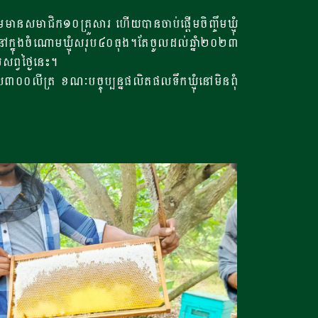
ានសមាជិក១០គ្រួសារ ហើយបានចាប់ផ្តើមចិញ្ចឹមឃ្មុំ
លនៅក្នុងចំណោមឃ្មុំសរុប៤០ធុង។តែចូលដល់ឆ្នំា២០២៣
ព្វថ្ងៃនេះ។
០លីត្រ ខណៈបច្ចុប្បន្នផលិតផលទឹកឃ្មុំនៅមិនពុំ