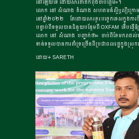
នៅឡើយទេ ដោយសារគាត់កំពុងចាប់ផ្តើម»។
លោក នៅ សំណាង តំណាង សហគមន៍ស្តីឬស្សីក្រោមស្ថិត
នៅឆ្នំា២០២២ តែដោយសារខ្វះបច្ចេកទេសក្នុងការចិញ
បន្ទាប់ពីទទួលបានជំនួយបន្ថែមពី OXFAM ទើបធ្វើ
លោក នៅ សំណាង បញ្ជាក់ថា« ចាប់ពីខែមករាដល់ចុង
ទាន់ទទួលបានការគំាំទ្រច្រើនពីប្រជាពលរដ្ឋក្នុងស
ដោយ៖ SARETH