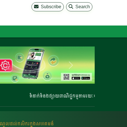
Subscribe
Search
ទំនាក់ទំនងផ្សាយពាណិជ្ជកម្មតាមរយៈ 023 220 810 | 023 22
ាក់ចំណូលដល់កសិករក្នុងសហគមន៍