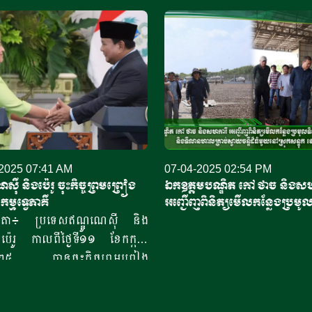
2025 07:41 AM
07-04-2025 02:54 PM
ស៊ី និងប៉េរូ ចុះកិច្ចព្រមព្រៀង
ឯកឧត្តមបណ្ឌិត កៅ ថាច និងសហ
កម្មទ្វេភាគី
អញ្ជើញពិនិត្យមើលកន្លែងប្រមូ
ចន្ទីខេត្តកំពង់ចាម និងទីលានហាល
ារតា៖ ប្រទេសឥណ្ឌូណេស៊ី និង
ធំមួយនៅស្រុកសន្ទុក ខេត្តកំពង់ធ
ប៉េរូ កាលពីថ្ងៃទី១១ ខែកក្កដា
២០២៥ បានចុះកិច្ចព្រមព្រៀង
ជកម្ម ក្នុងពេលមេដឹកនាំប្រទេស
បានជួបប្រជុំគ្នានៅទីក្រុងហ្សាកាតា