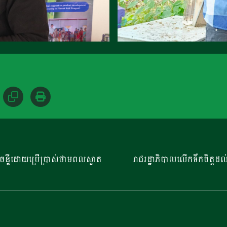
វាយចន្ទីដោយប្រើប្រាស់ថាមពលស្អាត
រាជរដ្ឋាភិបាលលើកទឹកចិត្តដ