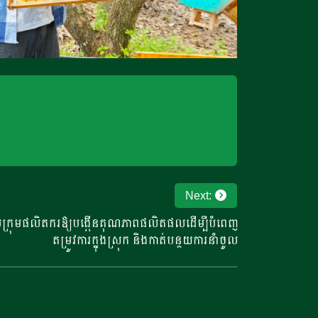
Next:
ល់ក្រុមផលិតករឱ្យបង្កើនគុណភាពផលិតផលដើម្បីបំពេញ
តម្រូវការក្នុងស្រុក និងកាត់បន្ថយការនាំចូល