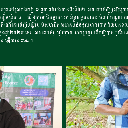
នៅស្រុកឯកភ្នំ ខេត្តបាត់ដំបងបានឱ្យដឹងថា សហគមន៍ស្តីឬស្សីក្រោមម
្ចឹមឃ្មុំបាន ធ្វើឱ្យសមាជិកម្នាក់ៗរបស់ខ្លួនខូចខាតអស់ពាក់កណ្តា
ឱ្យដំណើរការចិញ្ចឹមឃ្មុំរបស់សមាជិកសហគមន៍ទទួលបានជោគជ័យមកទល់ស
ឆ្នំា២០២៣នេះ សហគមន៍ឬស្សីក្រោម អាចប្រមូលទឹកឃ្មុំបានប្រហែល៣០
្រុកនៅឡើយនោះទេ»៕