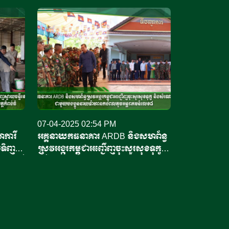
07-04-2025 02:54 PM
ការី
អគ្គនាយកធនាគារ ARDB និងសហព័ន្ធ
លទិញ
ស្រូវអង្ករកម្ពុជាអញ្ជើញចុះសួរសុខទុក្ខ
ចន្ទីដ៏
និងសំណេះសំណាលជាមួយបងប្អូននាយ
ំ
ទាហានកងពលតូចអន្តរាគមន៍លេខ៨