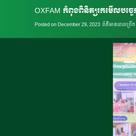
OXFAM កំពុងពិនិត្យរកមើលបច្ចេក
Posted on
December 29, 2023
ព័ត៌មានពេលព្រឹក