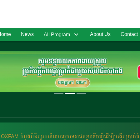
Home
News
About Us
Contact
All Program
OXFAM កំពុងពិនិត្យរកមើលបច្ចេកទេសវេចខ្ចប់ទឹកឃ្មុំដើម្បីបង្កើតប្រ