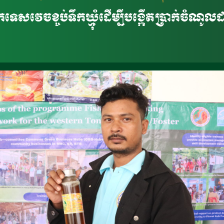
ទេសវេចខ្ចប់ទឹកឃ្មុំដើម្បីបង្កើតប្រាក់ចំណ