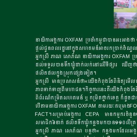
នាយិកាអង្គការ OXFAM ប្រចំាកម្ពុជាបានអះអាងថា O
ផ្តល់ជូនពលរដ្ឋនៅក្នុងសហគមន៍អាចរកប្រាក់ចំណូលពីម
អ្នកស្រី ភាណ សោភ័ណ នាយិកាអង្គការ OXFAM ប្រចំាក
ដល់ទទួលបានទឹកឃ្មុំដាក់លក់នៅលើទីផ្សារ ឃើញថាកសិ
ផលិតផលក្នុងស្រុកផ្សេងទៀត។
អ្នកស្រី មានប្រសាសន៍ថា«យើងកំពុងតែពិនិត្យមើលជា
ភាពទាក់ទាញពីមហាជន។កិច្ចការនេះគឺយើងកំពុងតែព
ពិព័រណ៍កម្រិតសហគមន៍ ឬ កម្រិតថ្នាក់ខេត្ត ក៏ដូចជាថ្
បើតាមនាយិកាអង្គការ OXFAM តាមរយៈគម្រោងFOST
FACT។សម្រាប់អង្គការ CEPA មានកម្មករចំនួន
សមាជិក៦នាក់ ផលិតទឹកឃ្មុំកន្លងមកបាន១១០លីត្រ 
អ្នកស្រី ភាណ សោភ័ណ បន្តថា« កន្លងមកដែលអង្គកា