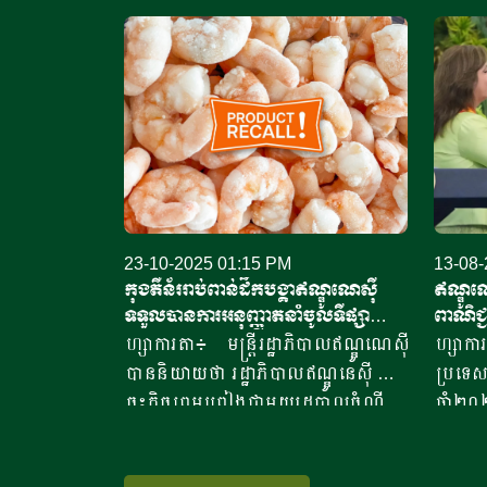
23-10-2025 01:15 PM
13-08-
កុងតឺន័ររាប់ពាន់ដឹកបង្គា​ឥណ្ឌូណេស៊ី​
ឥណ្ឌូណេ
ទទួលបានការអនុញ្ញាតនាំ​ចូល​ទីផ្សា
ពាណិជ្ជ
រអាម៉េរិក
ហ្សាការតា៖ មន្ត្រីរដ្ឋាភិបាលឥណ្ឌូណេស៊ី
ហ្សាក
បាននិយាយថា រដ្ឋាភិបាលឥណ្ឌូនេស៊ី បាន
ប្រទេស
ចុះកិច្ចព្រមព្រៀងជាមួយរដ្ឋបាលចំណី
ឆ្នាំ
អាហារ និងឱសថសហរដ្ឋអាម៉េរិក ដើម្បី
ពាណិជ្
ចាប់ផ្តើមដំណើរការនាំចេញឡើងវិញ នូវ
ទាំងពីរ