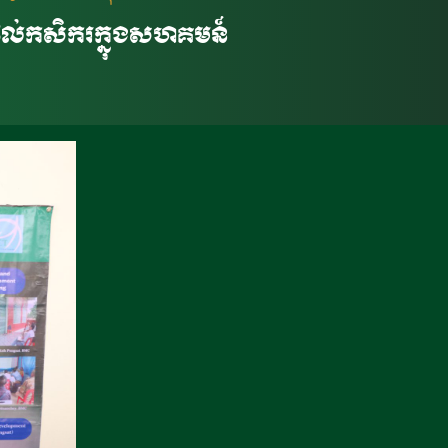
ូលដល់កសិករក្នុងសហគមន៍