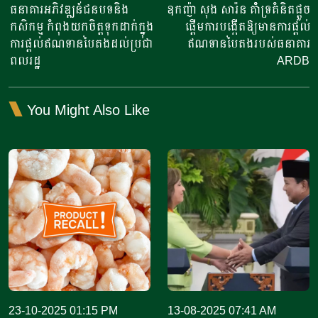
navigation
ធនាគារអភិវឌ្ឍន៍ជនបទនិង
ឧកញ៉ា សុង សារ៉ន គំាំទ្រគំនិតផ្តួច
កសិកម្ម កំពុងយកចិត្តទុកដាក់ក្នុង
ផ្តើមការបង្កើតឱ្យមានការផ្តល់
ការផ្តល់ឥណទានបៃតងដល់ប្រជា
ឥណទានបៃតងរបស់ធនាគារ
ពលរដ្ឋ
ARDB
You Might Also Like
23-10-2025 01:15 PM
13-08-2025 07:41 AM