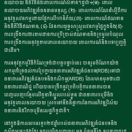
នយោបាយ នីតិវិធីនិងគោលការណ៍សំខាន់ៗដូជា៖(១)- គោល
នយោបាយអភិវឌ្ឍន៍ធនធានមនុស្ស, (២)- គោលការណ៍ណែនាំស្តីពីការ
អនុវត្តសវនកម្មដោយផ្អែកលើហានិភ័យ,(៣)- គោលការណ៍ឥណទាន
និងនីតិវិធីឥណទាន, (៤)-ផែនការយុទ្ធសាស្ត្រសវនកម្មផ្ទៃក្នុងនិង(៥)-
ការពង្រឹងការងារតាមដានការប្រើប្រាស់ឥណទាននិងប្រមូលបំណុល
ការពង្រឹងការអនុវត្តតាមគោលនយោបាយ គោលការណ៍និងបទប្បញ្ញត្តិ
ជាដើម។
ការអនុវត្តកម្មវិធីកំណែទ្រង់ជាបន្តបន្ទាប់នេះ បានរួមចំណែកយ៉ាង
សកម្មគំាំទ្រដល់ការប្រែក្លាយធនាគារអភិវឌ្ឍន៍ជនបទ(RDB)ទៅជា
ធនាគារអភិវឌ្ឍន៍ជនបទនិងកសិកម្ម(ARDB) ដែលមានមុខងារជា
ធនាគារពាណិជ្ជ ហើយបានពង្រីកនូវប្រតិបត្តិការធនាគារបាន
ពេញលេញបន្ថែមលើតួនាទីស្នូលរបស់ខ្លួន ជាធនាគារបម្រើនិង
អនុវត្តគោលនយោបាយ ស្របទៅនឹងនិន្នាការនៃការអភិវឌ្ឍវិស័យ
ធនាគារនិងរីកចម្រើនសេដ្ឋកិច្ចជាតិ។
នៅក្នុងឱកាសអបអរខួប២៥ឆ្នំារបស់ធនាគារអភិវឌ្ឍន៍ជនបទនិង
កសិកម្មនេះផងដែរ អគ្គបណ្ឌិតសភាចារ្យ អូន ព័ន្ធមុនីរ័ត្ន ឧបនាយករដ្ឋ