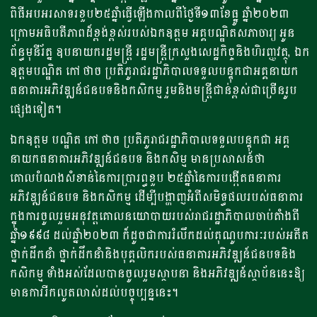
ពិធីអបអរសាទរខួប២៥ឆ្នំាធ្វើឡើងកាលពីថ្ងៃទី១៣ខែធ្នូ ឆ្នំា២០២៣
ក្រោមអធិបតីភាពដ៏ខ្ពង់ខ្ពស់របស់ឯកឧត្តម អគ្គបណ្ឌិតសភាចារ្យ អូន
ព័ន្ធមុនីរ័ត្ន ឧបនាយករដ្ឋមន្ត្រី រដ្ឋមន្ត្រីក្រសួងសេដ្ឋកិច្ចនិងហិរញ្ញវត្ថុ, ឯក
ឧត្តមបណ្ឌិត កៅ ថាច ប្រតិភូរាជរដ្ឋាភិបាលទទួលបន្ទុកជាអគ្គនាយក
ធនាគារអភិវឌ្ឍន៍ជនបទនិងកសិកម្ម រួមនិងមន្ត្រីជាន់ខ្ពស់ជាច្រើនរូប
ផ្សេងទៀត។
ឯកឧត្តម បណ្ឌិត កៅ ថាច ប្រតិភូរាជរដ្ឋាភិបាលទទួលបន្ទុកជា អគ្គ
នាយកធនាគារអភិវឌ្ឍន៍ជនបទ និងកសិម្ម មានប្រសាសន៍ថា
គោលបំណងសំខាន់នៃការប្រារព្ធខួប ២៥ឆ្នំានៃការបង្កើតធនាគារ
អភិវឌ្ឍន៍ជនបទ និងកសិកម្ម ដើម្បីបង្ហាញអំពីសមិទ្ធផលរបស់ធនាគារ
ក្នុងការចូលរួមអនុវត្តគោលនយោបាយរបស់រាជរដ្ឋាភិបាលចាប់តំាងពី
ឆ្នំា១៩៩៨ ដល់ឆ្នំា២០២៣ ក៏ដូចជាការរំលឹកដល់គុណូបការៈរបស់អតីត
ថ្នាក់ដឹកនាំ ថ្នាក់ដឹកនាំនិងបុគ្គលិករបស់ធនាគារអភិវឌ្ឍន៍ជនបទនិង
កសិកម្ម ទំាងអស់ដែលបានចូលរួមស្ថាបនា និងអភិវឌ្ឍន៍ស្ថាប័ននេះឱ្យ
មានការរីកលូតលាស់ដល់បច្ចុប្បន្ននេះ។