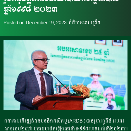
ឆ្នំា១៩៩៨-២០២៣
Posted on
December 19, 2023
ព័ត៌មានពេលព្រឹក
ធនាគារអភិវឌ្ឍន៍ជនបទនិងកសិកម្ម (ARDB )បានប្រារព្ធពិធី អបអរ
សាទរខួប២៥ឆ្នំា បន្ទាប់បង្កើតឡើងនៅឆ្នំា ១៩៩៨រហូតដល់ឆ្នំា២០២៣។