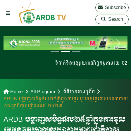
Subscribe
Search
ទំនាក់ទំនងផ្សាយពាណិជ្ជកម្មតាមរយៈ 023 2
Home
All Program
ព័ត៌មានពេលព្រឹក
ARDB បង្ហាញសមិទ្ធផល២៥ឆ្នំាក្នុងការចូលរួមអនុវត្តគោលនយោបាយ
រាជរដ្ឋាភិបាលឆ្នំា១៩៩៨-២០២៣
ARDB បង្ហាញសមិទ្ធផល២៥ឆ្នំាក្នុងការចូល
រួមអនុវត្តគោលនយោបាយរាជរដ្ឋាភិបាល