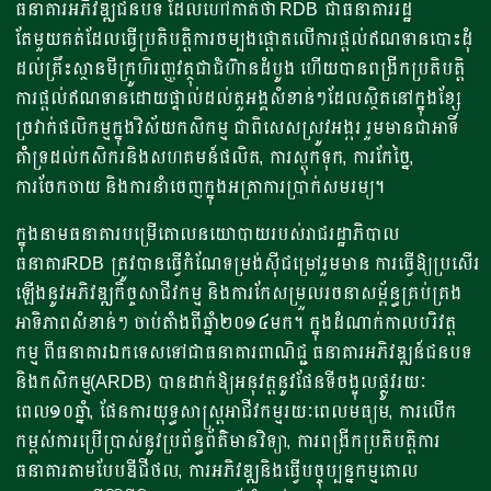
ធនាគារអភិវឌ្ឍជនបទ ដែលហៅកាត់ថា RDB ជាធនាគាររដ្ឋ
តែមួយគត់ដែលធ្វើប្រតិបត្តិការចម្បងផ្តោតលើការផ្តល់ឥណទានបោះដុំ
ដល់គ្រឹះស្ថានមីក្រូហិរញ្ញវត្ថុជាជំហ៊ានដំបូង ហើយបានពង្រីកប្រតិបត្តិ
ការផ្តល់ឥណទានដោយផ្ទាល់ដល់តួអង្គសំខាន់ៗដែលស្ថិតនៅក្នុងខ្សែ
ច្រវាក់ផលិកម្មក្នុងវិស័យកសិកម្ម ជាពិសេសស្រូវអង្ករ រួមមានជាអាទិ៍
គំាំទ្រដល់កសិករនិងសហគមន៍ផលិត, ការស្តុកទុក, ការកែច្នៃ,
ការចែកចាយ និងការនាំចេញក្នុងអត្រាការប្រាក់សមរម្យ។
ក្នុងនាមធនាគារបម្រើគោលនយោបាយរបស់រាជរដ្ឋាភិបាល
ធនាគារRDB ត្រូវបានធ្វើកំណែទម្រង់ស៊ីជម្រៅរួមមាន ការធ្វើឱ្យប្រសើរ
ឡើងនូវអភិវឌ្ឍកិច្ចសាជីវកម្ម និងការកែសម្រួលរចនាសម្ព័ន្ធគ្រប់គ្រង
អាទិភាពសំខាន់ៗ ចាប់តំាងពីឆ្នំា២០១៤មក។ ក្នុងដំណាក់កាលបរិវត្ត
កម្ម ពីធនាគារឯកទេសទៅជាធនាគារពាណិជ្ជ ធនាគារអភិវឌ្ឍន៍ជនបទ
និងកសិកម្ម(ARDB) បានដាក់ឱ្យអនុវត្តនូវផែនទីចង្អុលផ្លូវរយៈ
ពេល១០ឆ្នំា, ផែនការយុទ្ធសាស្ត្រអាជីវកម្មរយៈពេលមធ្យម, ការលើក
កម្ពស់ការប្រើប្រាស់នូវប្រព័ន្ធព័ត៌មានវិទ្យា, ការពង្រីកប្រតិបត្តិការ
ធនាគារតាមបែបឌីជីថល, ការអភិវឌ្ឍនិងធ្វើបច្ចុប្បន្នកម្មគោល