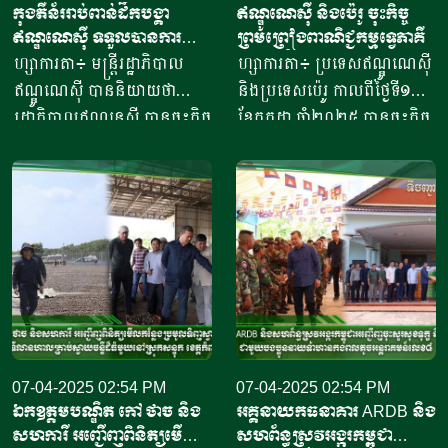
កុងតឺន័ររាប់ពាន់ដឹកបង្គា​
ឥណ្ឌូណេស៊ី និងប៉េរូ ចុះកិច្ច
ឥណ្ឌូណេស៊ី​ ទទួលបានការ
ព្រមព្រៀងពាណិជ្ជកម្មទ្វេភាគី
អនុញ្ញាតនាំ​ចូល​ទីផ្សារអាម៉េរិក
ហ្សាការតា៖ មន្ត្រីរដ្ឋាភិបាល
ហ្សាការតា៖ ប្រទេសឥណ្ឌូណេស៊ី
ឥណ្ឌូណេស៊ី បាននិយាយថា
និងប្រទេសប៉េរូ កាលពីថ្ងៃទី១១
រដ្ឋាភិបាលឥណ្ឌូនេស៊ី បានចុះកិច្ច
ខែកក្កដា ឆ្នាំ២០២៥ បានចុះកិច្ច
ព្រមព្រៀងជាមួយរដ្ឋបាលចំណី
ព្រមព្រៀងពាណិជ្ជកម្ម ក្នុងពេល
អាហារ និងឱសថសហរដ្ឋ
មេដឹកនាំប្រទេសទាំងពីរបានជួប
អាម៉េរិក ដើម្បីចាប់ផ្តើមដំណើរ
ប្រជុំគ្នានៅទីក្រុងហ្សាកាតា
ការនាំចេញឡើងវិញ នូវ
បន្ទាប់ពីប្រធានាធិបតីអាមេរិក
ផលិតផលបង្គាឥណ្ឌូនេស៊ីទៅកាន់
លោក ដូណាល់ ត្រាំ (Donald
សហរដ្ឋអាម៉េរិក។ ប្រធានទី
Trump) បានកំណត់អត្រា
ភ្នាក់ងារគ្រប់គ្រង និងត្រួតពិនិត្យ
ពន្ធ១៩ភាគរយលើការនាំចូលពី
គុណភាពផលិតផលសមុទ្រ និង
ប្រទេសឥណ្ឌូណេស៊ី។ សារ
នេសាទរបស់ប្រទេសឥណ្ឌូណេស៊ី
ព័ត៌មាន ហ្សាកាតា ប៉ុស្ត្តិ៍ របស់
បានបញ្ជាក់ថា កិច្ចព្រមព្រៀង
07-04-2025 02:54 PM
ឥណ្ឌូណេស៊ី បានចេញផ្សាយថា
07-04-2025 02:54 PM
ឯកឧត្តមបណ្ឌិត កៅ ថាច និង
អគ្គនាយកធនាគារ ARDB និង
នេះអនុញ្ញាតឱ្យកុងតឺន័ររាប់ពាន់
កិច្ចព្រមព្រៀងធ្វើឡើងក្នុងដំណើរ
សហការី អញ្ជើញពិនិត្យមើល
សហព័ន្ធស្រូវអង្ករកម្ពុជា
គ្រឿងដឹកបង្គារឥណ្ឌូណេស៊ី ដែល
ទស្សនកិច្ចរបស់ប្រធានាធិបតីប៉េរូ