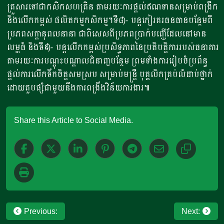
គ្រួសារទៅជាកសិកសហគ្រិន តាមរយៈការផ្តល់ឥណទានសម្រាប់ពង្រីក
និងលើកកម្ពស់ ផលិតកម្មកសិកម្ម។ទី៨)- បន្តកៀរគរធនធានបន្ថែមពី
ប្រភពសក្តានុពលនានា ជាពិសេសពីប្រភពប្រាក់បញ្ញើដែលនៅមាន
លម្ហធំ និងទី៩)- បន្តលើកកម្ពស់ប្រសិទ្ធភាពនៃប្រតិបត្តិការរបស់ធនាគារ
តាមរយៈការបណ្តុះបណ្តាលជំនាញបន្ថែម ព្រមទាំងការរៀបចំប្រព័ន្ធ
ផ្តល់ការលើកទឹកចិត្តសមស្រប សម្រាប់មន្ត្រី បុគ្គលិកគ្រប់លំដាប់ថ្នាក់
ដោយគួបផ្សំជាមួយនឹងការពង្រឹងវិន័យការងារ៕
Share this Article to Social Media.
Post
Previous:
Next: