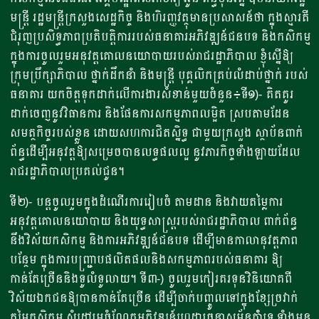
មន្ត្រី រដ្ឋមន្ត្រីក្រសួងសេដ្ឋកិច្ច និងហិរញ្ញវត្ថុមានប្រសាសន៍ថា ក្នុងស្មារតី
ជំរុញប្រសិទ្ធភាពប្រតិបត្តិការរបស់ធនាគារអភិវឌ្ឍន៍ជនបទ និងកសិកម្ម
ក្នុងការចូលរួមអនុវត្តគោលនយោបាយរបស់រាជរដ្ឋាភិបាល ខ្ញុំស្នើឱ្យ
ក្រុមប្រឹក្សាភិបាល ថ្នាក់ដឹកនាំ និងមន្ត្រី បុគ្គលិកគ្រប់លំដាប់ថ្នាក់ របស់
ធនាគារ យកចិត្តទុកដាក់លើការងារសំខាន់មួយចំនួន៖ទី១)- គិតគូរ
ដាក់ចេញនូវវិធានការ និងផែនការសកម្មភាពលម្អិត ស្របតាមដែន
សមត្ថកិច្ចរបស់ខ្លួន ដោយសហការជិតស្និទ្ធ ជាមួយក្រសួង ស្ថាប័នពាក់
ព័ន្ធដើម្បីអនុវត្តឱ្យសម្រេចបានលទ្ធផលល្អ នូវភារកិច្ចទំាងឡាយដែល
រាជរដ្ឋាភិបាលប្រគល់ជូន។
ទី២)- បន្តចូលរួមក្នុងដំណើរការរៀបចំ តាមដាន និងវាយតម្លៃការ
អនុវត្តគោលនយោបាយ និងយុទ្ធសាស្ត្ររបស់រាជរដ្ឋាភិបាល ពាក់ព័ន្ធ
នឹងវិស័យកសិកម្ម និងការអភិវឌ្ឍន៍ជនបទ ដើម្បីមានកាលានុវត្តភាព
បន្ថែម ក្នុងការបញ្ជ្រាបផលិតផលនិងសកម្មភាពរបស់ធនាគារ ឱ្យ
កាន់តែច្រើននិងទូលំទូលាយ។ ទី៣-) ចូលរួមកៀរគរទុនវិនិយោគពី
វិស័យឯកជនឱ្យបានកាន់តែច្រើន ដើម្បីចាក់បញ្ចូលទៅក្នុងខ្សែច្រវាក់
តម្លៃកសិកម្ម សំដៅរួមចំណែកអភិវឌ្ឍន៍ហេដ្ឋារចនាសម្ព័ន្ធគំាំទ្រ ទំាងមុន