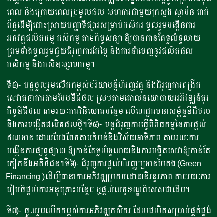
ពេល និងក្រោយពេលប្រមូលផល សហការជាមួយក្រសួង ស្ថាប័ន ពាក់
ព័ន្ធដើម្បីដោះស្រាយបញ្ហាទីផ្សារសម្រាប់កសិករ ចូលរួមបង្កើនការ
អនុវត្តផលិតកម្ម កសិកម្ម តាមកិច្ចសន្យា ឱ្យបានកាន់តែទូលំទូលាយ
ព្រមទំាងចូលរួមជួយជំរុញការកែច្នៃ និងការនាំចេញនូវផលិតផល
កសិកម្ម និងកសិឧស្សាហកម្ម។
ទី៤)- បន្តចូលរួមលើកកម្ពស់បរិយាបន្ន័ហិរញ្ញវត្ថុ និងជំរុញការពង្រីក
សេវាធនាការតាមបែបឌីជីថល ស្របតាមគោលនយោបាយអភិវឌ្ឍន៍ធុរ
កិច្ចឌីជីថល តាមរយៈការវិនិយោគបន្ថែម លើហេដ្ឋារចនាសម្ព័ន្ធឌីជីថល
និងការបង្កើតផលិតផលថ្មី។ទី៥)- បន្តជំរុញការធ្វើពិពិធកម្មនៃការផ្តល់
ឥណទាន ដោយបែងចែកតាមតំបន់និងវិស័យអាទិភាព តាមរយៈការ
បង្កើនការផ្សព្វផ្សាយ ឱ្យកាន់តែទូលំទូលាយនិងការបង្ខិតសេវាឱ្យកាន់តែ
កៀកនឹងអតិថិជន។ទី៦)- ជំរុញការផ្តល់ហិរញ្ញប្បទានបៃតង (Green
Financing )ដើម្បីធានាការអភិវឌ្ឍប្រកបដោយនិរន្តរភាព តាមរយៈការ
រៀបចំផ្តល់ការអនុគ្រោះបន្ថែម ឬផ្តល់លក្ខខណ្ឌពិសេសជាដើម។
ទី៧)- ចូលរួមលើកកម្ពស់ការអភិវឌ្ឍកសិករ ដែលផលិតសម្រាប់ផ្គត់ផ្គង់