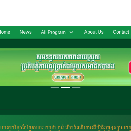
Home
News
About Us
Contact
All Program
ច្ចេកវិទ្យាកែច្នៃអាហារ កម្ពុជា-កូរ៉េ បើកដំណើរការដើម្បីជំរុញឧស្សាហកម្ម