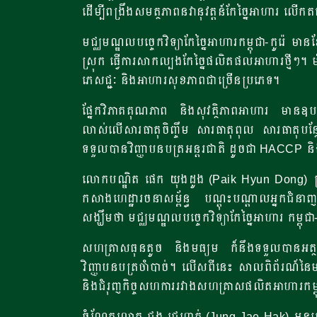
ដើម្បីពង្រឹងសមត្ថភាពនវានុវត្តន៍កែច្នៃអាហារ លើកតម
មជ្ឈមណ្ឌលបច្ចេកវិទ្យាកែច្នៃអាហារកម្ពុជា-កូរ៉េ ម
ស្រុក ធ្វើការសាកល្បងកែច្នៃផលិតផលអាហារថ្មីៗ។ ម
ភេសជ្ជៈ និងអាហារសុខភាពជាច្រើនប្រភេទ។
ផ្នែកវិភាគគុណភាព និងសុវត្ថិភាពអាហារ មានឧបក
លាស់លើសារធាតុចិញ្ចឹម សារធាតុពុល សារធាតុបន្ថែ
ទទួលបានវិញ្ញាបនបត្រអន្តរជាតិ ដូចជា HACCP 
លោកបណ្ឌិត ផេក យុងដូង (Paik Hyun Dong) ប្រធានវ
កសាងហេដ្ឋារចនាសម្ព័ន្ធ បណ្តុះបណ្តាលអ្នកជំនា
សង្ឃឹមថា មជ្ឈមណ្ឌលបច្ចេកវិទ្យាកែច្នៃអាហារ កម្ពុជា
សហគ្រាសធុនតូច និងមធ្យម ក៏នឹងទទួលបានអត្ថប្
វិញ្ញាបនបត្រចាំបាច់។ លើសពីនេះ សាលពិព័រណ៍នៃមជ
និងជំរុញកិច្ចសហការរវាងសហគ្រាសផលិតអាហារកម្
ចំណែកលោក ជុង ជេហាក់ (Jung Jae Hak) អនុប្រធាន