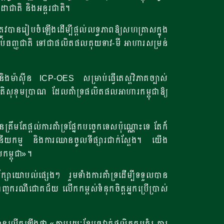
់ដាជាតិ និងអន្ដរជាតិ។
្រូវបានរៀបចំឡើងដើម្បីផ្តល់លទ្ធភាពឱ្យសហគ្រាសក្នុង
គ្រាប់ធញ្ញជាតិ ទៅជាផលិតផលគុយទាវ-មី អាហារសម្រន់
ម៉ាស៊ីន ICP-OES សម្រាប់ធ្វើតេស្តវិភាគច្បាស់
ៃអតិសុខុមប្រាណ ដែលគាំទ្រផលិតផលអាហារកម្ពុជាឱ្យ
មតែផ្តល់ការគាំទ្រផ្នែកបច្ចេកទេសប៉ុណ្ណោះទេ តែក៏
ហូបនីយកម្ម និងការឈានចូលទីផ្សារជាក់ស្តែង។ យើង
់កម្ពុជា»។
ាយោបល់ផ្សេងៗ រួមទាំងការគាំទ្រដើម្បីទទួលបាន
ញករណីជោគជ័យ លើកកម្ពស់ទំនុកចិត្តអ្នកប្រើប្រាស់
ានលើកឡើងថា «តាមរយៈខ្សែច្រវាក់ផលិតកម្មគំរូ ការ