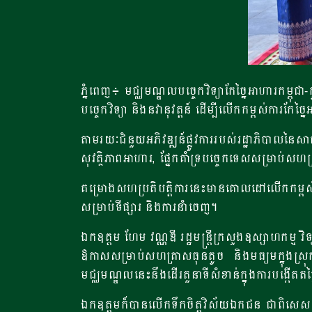
ភ្នំពេញ៖ មជ្ឈមណ្ឌលបច្ចេកវិទ្យាកែច្នៃអាហារកម្ពុជា-
បច្ចេកវិទ្យា និងនវានុវត្តន៍ ដើម្បីលើកកម្ពស់ការ
តាមរយៈជំនួយអភិវឌ្ឍន៍ផ្លូវការរបស់រដ្ឋាភិបាលនៃស
សុវត្ថិភាពអាហារ, ផ្នែកគាំទ្របច្ចេកទេសសម្រាប់
គម្រោងសហប្រតិបត្តិការនេះមានគោលដៅលើកកម្ពស់ខ
សម្រាប់ទីផ្សារ និងការនាំចេញ។
ឯកឧត្តម ហែម វណ្ណឌី រដ្ឋមន្ត្រីក្រសួងឧស្សាហកម្ម វិ
ឱកាសសម្រាប់សហគ្រាសធុនតូច និងមធ្យមក្នុងស្រុក
មជ្ឈមណ្ឌលនេះនឹងដើរតួនាទីសំខាន់ក្នុងការបង្កើតតម្
ឯកឧត្តមក៏បានលើកទឹកចិត្តវិស័យឯកជន ជាពិសេសសិប្បកម្