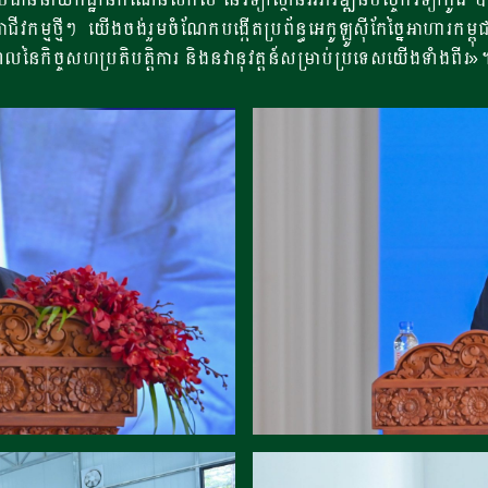
កម្មថ្មីៗ យើងចង់រួមចំណែកបង្កើតប្រព័ន្ធអេកូឡូស៊ីកែច្នៃអាហារកម្ពុជ
្ឌលនៃកិច្ចសហប្រតិបត្តិការ និងនវានុវត្តន៍សម្រាប់ប្រទេសយើងទាំងពីរ»