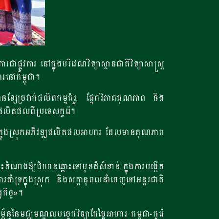
ផ្លូវការ នៅក្នុងបរិវេណវិទ្យាស្ថានជាតិវិទ្យាសាស្ត្រ
ារនៅកម្ពុជា។
នខ្សែច្រវាក់ផលិតកម្មគំរូ, ផ្នែកវិភាគគុណភាព និង
ងផលិតផលពីប្រទេសកូរ៉េ។
ាសក្នុងស្រុកអភិវឌ្ឍផលិតផលអាហារ ដែលមានគុណភាព
ីនេះតំណាងឱ្យជំហានឆ្ពោះទៅមុខដ៏សំខាន់ ក្នុងការបង្កើត
ំទ្រក្នុងស្រុក និងសក្តានុពលនាំចេញទៅអន្តរជាតិ
កិច្ច»។
ៃមជ្ឈមណ្ឌលបច្ចេកវិទ្យាកែច្នៃអាហារ កម្ពុជា-កូរ៉េ​​