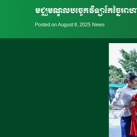
មជ្ឈមណ្ឌលបច្ចេកវិទ្យាកែច្នៃអាហារ
Posted on
August 8, 2025
News