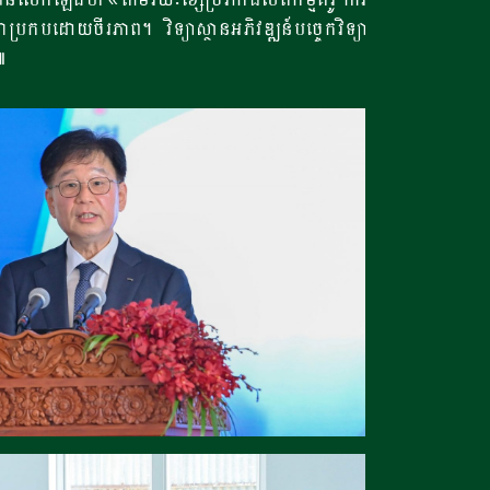
ាប្រកបដោយចីរភាព។ វិទ្យាស្ថានអភិវឌ្ឍន៍បច្ចេកវិទ្យា
៕