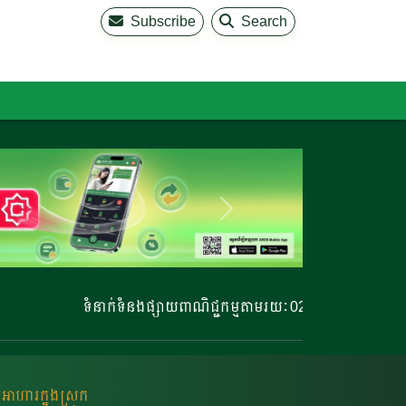
Subscribe
Search
ទំនាក់ទំនងផ្សាយពាណិជ្ជកម្មតាមរយៈ 023 220 810 | 023 220 811 | 
អាហារក្នុងស្រុក