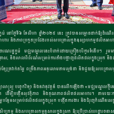
កូរ៉េ នៅថ្ងៃទី៦ ខែសីហា ឆ្នាំ២០២៥ នេះ ត្រូវបានសម្ពោធដាក់ឱ្យដំណើរការជា
កែច្នៃអាហារ និងភាពប្រកួតប្រជែងរបស់សហគ្រាសក្នុងឧស្សាហកម្មផលិតអាហ
ាធារណរដ្ឋកូរ៉េ មជ្ឈមណ្ឌលនេះបំពាក់ដោយគ្រឿងបរិក្ខារទំនើបៗ រួមមា
សហគ្រាស, និងសាលពិព័រណ៍សម្រាប់ការតាំងបង្ហាញផលិតផលក្នុងស្រុក និ
្សែច្រវាក់តម្លៃ ពង្រឹងភាពអនុលោមតាមស្តង់ដា និង​ជួយឱ្យសហគ្រ
ទ្យាសាស្ត្រ បច្ចេកវិទ្យា និងនវានុវត្តន៍ បានលើកឡើងថា «មជ្ឈមណ្ឌលថ្ម
 ដើម្បីបង្កើនសុវត្ថិភាព និងគុណភាពផលិតផលអាហារ។ តាមរយៈការគា
លៃបន្ថែមសម្រាប់ផលិតផលក្នុងស្រុក បង្កើតការងារ និងជំរុញកំណើនសេដ្ឋ
ម និងសហគ្រាសកម្មន្តសាលក្នុងស្រុក ឱ្យប្រើប្រាស់ហេដ្ឋារចនាសម្ព័ន្ធន