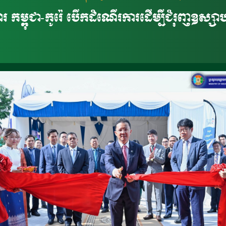
 កម្ពុជា-កូរ៉េ បើកដំណើរការដើម្បីជំរុញឧស្សា