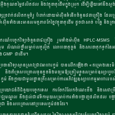
្កើងគុណតម្លៃផលិតផល និងវត្ថុធាតុដើមក្នុងស្រុក ដើម្បីឆ្លើយទៅនឹងស្ដង
ានខ្សែច្រវាក់ផលិតកម្មគំរូ បំពាក់ដោយម៉ាស៊ីនទំនើបចំនួន៨៣គ្រឿង ដែលត
៉ាស៊ីនទាំងនេះមានសមត្ថភាពកែច្នៃវត្ថុធាតុដើម ដូចជាសាច់ បន្លែ និង
រណ៍បច្ចេកវិទ្យាចំនួន៣៤គ្រឿង រួមទាំងម៉ាស៊ីន HPLC-MSMS និង
ម សំណល់ថ្នាំសម្លាប់សត្វល្អិត លោហធាតុធ្ងន់ និងសារធាតុកខ្វក់ន
និង GMP ជាដើម។
ិទ្យាស្ថានស្រាវជ្រាវអាហារកូរ៉េ បានលើកឡើងថា «គម្រោងនេះមិនត្រឹ
ញ និងគាំទ្រសហគ្រាសធុនតូចនិងមធ្យមឱ្យត្រៀមខ្លួនសម្រាប់ឧស្សា
-កូរ៉េ នឹងក្លាយជាមូលដ្ឋានគ្រឹះសម្រាប់ការអភិវឌ្ឍឧស្សាហកម្មអាហាររបស
រយោជន៍ពីជំនួយបច្ចេកទេស ការចែករំលែកចំណេះដឹង និងសេវាប្រឹក្ស
្ឈមណ្ឌល នឹងផ្តល់ជាវេទិកាមួយសម្រាប់ការតាំងបង្ហាញផលិតផល បង្ហា
ពុជា និងសហគ្រាសនៅប្រទេសកូរ៉េផងដែរ។
នាយកដ្ឋានកំណើនសកល នៃវិទ្យាស្ថានអភិវឌ្ឍន៍បច្ចេកវិទ្យាកូរ៉េ ប