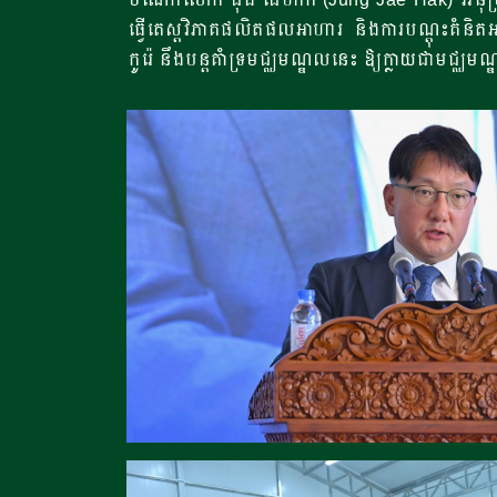
ធ្វើតេស្តវិភាគផលិតផលអាហារ និងការបណ្តុះគំនិតអាជីវ
កូរ៉េ នឹងបន្តគាំទ្រមជ្ឈមណ្ឌលនេះ ឱ្យក្លាយជាមជ្ឈមណ