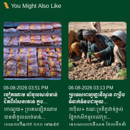
You Might Also Like
06-08-2026 03:51 PM
06-08-2026 03:13 PM
វៀតណាម នាំចូលសាច់មាន់
ប្រទេសអាហ្វហ្គានីស្ថាន ពង្រឹង
ជិតពីរសែនតោន ក្នុង
ទំនាក់ទំនងជាមួយ
ឆមាសទី១ ដោយភាគច្រើននាំ
ប្រទេសម៉ុលដូវ៉ា ដើម្បីជំរុញ
ហាណូយ៖ ប្រទេសវៀតណាម
កាប៊ុល៖ គណៈប្រតិភូជាន់ខ្ពស់
ចូលពីអាម៉េរិក
កិច្ចសហប្រតិបត្តិការផ្នែក
បាននាំចូលសាច់មាន់
ផ្នែកកសិកម្មរបស់វប្រ
វិទ្យាសាស្ត្រ និងកសិកម្ម
ប្រមាណពី១៨៥ ០០០ ទៅ១៩៥
ទេសអាហ្វហ្គានីស្ថាន ដែលដឹកនាំ