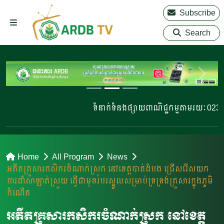
Subscribe
Search
ទំនាក់ទំនងផ្សាយពាណិជ្ជកម្មតាមរយៈ 023 220
Home
All Program
News
អតីតគ្រួសារកសិករចំណាក់ស្រុក​​​ នៅខេត្តបាត់ដំបង ជ្រើសរើសយក
ការដាំសាឡាត់ស្រួយ ធ្វើជាមុខរបរស្នូលសម្រាប់ទ្រទ្រង់គ្រួសារក្នុងភូមិ
កំណើត
អតីតគ្រួសារកសិករចំណាក់ស្រុក​​​ នៅខេត្ត