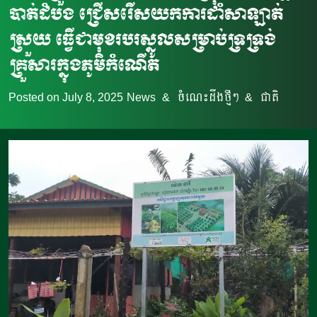
បាត់ដំបង ជ្រើសរើសយកការដាំសាឡាត់
ស្រួយ ធ្វើជាមុខរបរស្នូលសម្រាប់ទ្រទ្រង់
គ្រួសារក្នុងភូមិកំណើត
Posted on
July 8, 2025
News
&
ចំណេះដឹងថ្មីៗ
&
ជាតិ