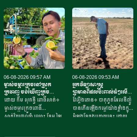
០០០តោន នៅក្នុងឆមាសទី១ នៃ
ដោយអនុរដ្ឋមន្ត្រី លោក សាដៀ
ឆ្នាំ២០២៦នេះ ដោយក្នុងនោះការ
អាហ្សាម អូសម៉ានី (Sadr Azam
នាំចូលពីសហរដ្ឋអាម៉េរិក មាន
Osmani) បានទៅបំពេញទស្សន
រហូតដល់ជិត៦២ភាគរយនៃ
កិច្ចនៅប្រទេសម៉ុលដូវ៉ា ចាប់ពី
បរិមាណនាំចូលសរុប។ ការនាំ
ថ្ងៃទី២ ដល់ទី៧ ខែសីហា
ចូលនេះ មានតម្លៃទឹកប្រាក់
ឆ្នាំ២០២៦ ដើម្បីពង្រឹងកិច្ចសហ
ប្រមាណពី១៩០ ទៅ២០៥លាន
ប្រតិបត្តិការរវាងប្រទេសទាំងពីរ
ដុល្លារ ខណៈពេលការនាំចូល
លើវិស័យស្រាវជ្រាវវិទ្យាសាស្ត្រ
សាច់ និងគ្រឿងក្នុង បានកើន
បច្ចេកវិទ្យាកសិកម្មទំនើប និងការ
ឡើងពី២៦ ទៅ៣៧,៦ភាគរយ
06-08-2026 09:57 AM
គ្រប់គ្រងសត្វល្អិតចង្រៃ។
06-08-2026 09:53 AM
ម្ចាស់ចម្ការក្រូចនៅស្រុក
អ្នកវិទ្យាសាស្ត្រ
ប្រៀបធៀបនឹងរយៈពេលដូចគ្នា
មន្ត្រីអាហ្វហ្គានីស្ថានមានបំណង
ក្រវាញ ចង់ឃើញក្រូច
ព្រមានពីផលប៉ះពាល់ធំៗលើ
កាលពីឆ្នាំ២០២៥។ សមាគម
ប្រើប្រាស់ជំនាញ និងបទ
ពោធិ៍សាត់មានម៉ាកសម្គាល់
ប្រទេសនូវែលសេឡង់ ទោះបី
ដោយ កឹម សុគន្ធី ពោធិ៍សាត់៖
វែល្លីងតោន៖ បាតុភូតអែលនីញ៉ូ
បសុសត្វបានឱ្យដឹងថា ការកាត់
ពិសោធន៍របស់អឺរ៉ុប ដើម្បីពង្រឹង
សមូហភាព
មិនទាន់កើតឡើងក៏ដោយ
ម្ចាស់ចម្ការក្រូចពោធិ៍
បានកើនឡើងកម្ដៅយ៉ាងខ្លាំងក្នុង
បន្ថយពន្ធគយក្រោមពាណិជ្ជកម្ម
សមត្ថភាពស្រាវជ្រាវរបស់ខ្លួន
សាត់វ័យ៣០ឆ្នាំ ឈ្មោះ ខែម ឡៃ
អំឡុងខែចុងក្រោយនេះ ដោយ
សេរី បានបង្កើនសមត្ថភាពប្រកួត
និងលើកកម្ពស់ការអភិវឌ្ឍ
ស៊ីម រស់នៅភូមិរវាង ឃុំសំរោង
ក្រុមអ្នកវិទ្យាសាស្ត្រលើកឡើងថា
ប្រជែងនៃសាច់បក្សីនាំចូលទាំង
កសិកម្មប្រកបដោយចីរភាព
ស្រុកក្រវាញ ខេត្តពោធិ៍សាត់ បាន
ប្រទេសនូវែលសេឡង់ អាចនឹង
នោះ។ សាច់ភ្លៅមាន់បង្កក នៅតែ
តាមរយៈគម្រោងរួមគ្នា។ ក្នុង