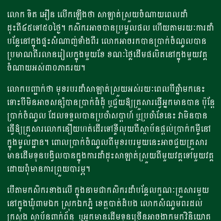
លោក ទិត អឿន លើកឡើងថា សាឡាត់ស្រួយចំណាយពេលដាំ
ដុះពី៤៥ទៅ៥០ថ្ងៃ។ កសិករអាចបានប្រមូលផល ហើយតាមរយៈការដាំ
បន្លែនៅក្នុងផ្ទះសំណាញ់ទាំងពីរ លោកអាចរកបានប្រាក់ចំណូលបាន
ប្រមាណពីរលានរៀលក្នុងមួយខែ ខណៈថ្លៃដើមផលិតនៅក្នុងមួយវគ្គ
ចំណាយអស់៣០ភាគរយ។
លោកបញ្ជាក់ថា មុខរបរដាំសាឡាត់ស្រួយអស់រយៈពេលបីឆ្នាំមកនេះ
ទោះបីមិនអាចសន្សំបានប្រាក់ធំដុំ ឬជួយឱ្យគ្រួសារធ្វើអ្នកមានបាន ប៉ុន្តែ
ប្រាក់ចំណូល ដែលទទួលបានប្រចាំសប្តាហ៍ ឬប្រចាំខែនេះ វាមិនបាន
ធ្វើឱ្យគ្រួសារលោកនឿយហត់ដើរទៅខ្ចីលុយពីស្ថាប័នផ្តល់ប្រាក់កម្ចីនៅ
ក្នុងមូលដ្ឋាន។ ពោលប្រាក់ចំណូលពីមុខរបរមួយនេះអាចជួយគ្រួសារ
មានដើមទុនបង្វិលបានក្នុងការដាំដុះសាឡាត់ស្រួយពីមួយវគ្គទៅមួយវគ្គ
ដោយពុំមានការព្រួយបារម្ភ។
បើតាមកសិករខាងលើ ក្នុងនាមជាកសិករដាំបន្លែលក្ខណៈគ្រួសារមួយ
នៅក្នុងឃុំពាមឯក ស្រុកឯកភ្នំ ខេត្តបាត់ដំបង លោកសំណូមពរដល់
ក្រសួង ស្ថាប័នពាក់ព័ន្ធ ឬអ្នកមានដើមទុនច្រើនអាចងាកមកវិនិយោគ