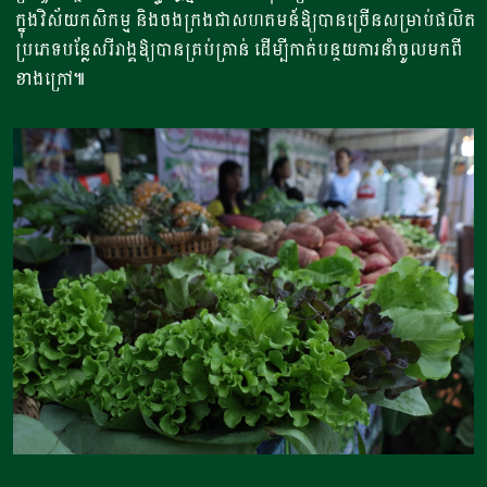
ក្នុងវិស័យកសិកម្ម និងចងក្រងជាសហគមន៍ឱ្យបានច្រើនសម្រាប់ផលិត
ប្រភេទបន្លែសរីរាង្គឱ្យបានគ្រប់គ្រាន់ ដើម្បីកាត់បន្ថយការនាំចូលមកពី
ខាងក្រៅ៕