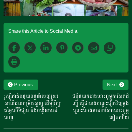
Share this Article to Social Media.
Post
Previous:
Next:
navigation
រុស្ស៊ីកាត់បន្ថយពន្ធនាំចេញស្រូវ
ជប៉ុនយករោងបោះពុម្ពកាសែតដ៏
សាលីដល់កម្រិតសូន្យ ដើម្បីរក្សា
ល្បី ធ្វើជារោងបណ្ដុះផ្សិតវិញម្តង
តម្លៃលើទីផ្សារ​ និងបង្កើនការនាំ
ព្រោះលែងមានកាសែតបោះពុម្ព
ចេញ
ទៀតហើយ