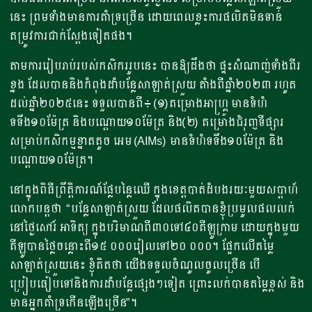
នេះ ព្រមទាំងមានការគាំទ្រច្រើន ដោយពេលខ្លះការផលិតមិនទាន់
តម្រូវការជាក់ស្តែងទៀតផង។
តាមការរៀបរាប់របស់កសិកររូបនេះ​ បានឱ្យដឹងថា ផ្ទះសំណាញ់ទាំងពីរ
ខ្នង ដែលបាននិងកំពុងដាំបន្លែសាឡាត់ស្រួយ តាំងពីឆ្នាំ២០២៣ រហូត
ដល់ឆ្នាំ២០២៥នេះ ទទួលបានពី៖ (១)គម្រោងអាហ្គ្រូ មានទំហំ
ទទឹង១០ម៉ែត្រ និងបណ្តោយ១០ម៉ែត្រ និង(២) គម្រោងជំរុញទីផ្សារ
សម្រាប់កសិកម្មខ្នាតតូច អេម (AIMs) មានទំហំទទឹង១០ម៉ែត្រ និង
បណ្តោយ១០ម៉ែត្រ។
នៅក្នុងពិធីព្រឹត្តិការណ៍ផ្លែបន្លៃឈើ ក្នុងខេត្តបាត់ដំបងរយៈមួយសប្តាហ៍
លោកបន្តថា “បន្លែសាឡាត់ស្រួយ ដែលផលិតបានខ្ញុំប្រមូលផលលក់
នៅថ្ងៃសៅរ៍ អាទិត្យ ក្នុងបរិមាណពី៣០ទៅ៤០គីឡូក្រាម ដោយក្នុងមួយ
គីឡូបានថ្លៃចន្លោះពី១៥ ០០០រៀលទៅ២០ ០០០។ ផ្អែកលើតម្លៃ
សាឡាត់ស្រួយនេះ ខ្ញុំគិតថា យើងទទួលចំណូលចូលច្រើន បើ
ប្រៀបធៀបទៅនិងការដាំបន្លែផ្សេងៗទៀត ព្រោះលក់បានតម្លៃខ្ពស់ និង
មានអ្នកគាំទ្រកើនឡើងច្រើន”។