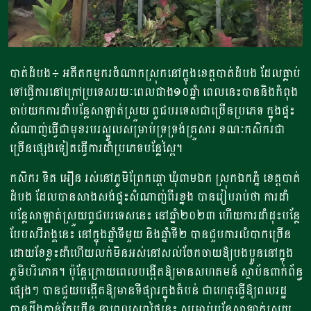
បាត់ដំបង៖ អតីតកម្មករចំណាកស្រុកនៅក្នុងខេត្តបាត់ដំបង ដែលធ្លាប់
ទៅធ្វើការនៅក្រៅប្រទេសរយៈពេលជាង១០ឆ្នាំ ពេលនេះបាននិងកំពុង
ចាប់យកការដាំបន្លែសាឡាត់ស្រួយ ពូជបរទេសជាច្រើនប្រភេទ ក្នុងផ្ទះ
សំណាញ់ធ្វើជាមុខរបរស្នូលសម្រាប់ទ្រទ្រង់គ្រួសារ ខណៈកសិករជា
ច្រើនផ្សេងទៀតធ្វើការដាំប្រភេទបន្លែស្ពៃ។
កសិករ ទិត អឿន រស់នៅភូមិព្រែកឆ្តោ ឃុំពាមឯក ស្រុកឯកភ្នំ ខេត្តបាត់
ដំបង​ ដែលបានសាងសង់ផ្ទះសំណាញ់ពីរខ្នង បានរៀបរាប់ថា ការដាំ
បន្លែសាឡាត់ស្រួយពូជបរទេសនេះ នៅឆ្នាំ២០២៣ ហើយការដាំដុះបន្លែ
បែបសរីរាង្គនេះ នៅក្នុងឆ្នាំទីមួយ និងឆ្នាំទី២ បានជួបការលំបាកច្រើន
ដោយខែខ្លះដាំហើយលក់មិនអស់នៅសល់ចែកចាយឱ្យបងប្អូននៅក្នុង
ភូមិបរិភោគ។ ប៉ុន្តែក្រោយពេលបង្កើតឱ្យមានសហគមន៍ ស្ថាប័នពាក់ព័ន្ធ
ផ្សេងៗ បានជួយបង្កើតឱ្យមានទីផ្សារក្នុងតំបន់ ជាហេតុធ្វើឱ្យពលរដ្ឋ
បានដឹងកាន់តែច្រើន នាពេលសព្វថ្ងៃនេះ សម្រាប់បន្លែសាឡាត់ស្រួយ